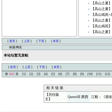
【高山之夏】
【高山之夏】
【高山戏苑+
【高山之夏】
【高山戏苑
【高山之夏
[
首页
]
[
上页
]
[
下页
]
[
末页
]
标题/网友
本论坛暂无发帖
[
首页
]
[
上页
]
[
下页
]
[
末页
]
第
1621
页
[1]
[2]
[3]
[4]
[5]
[6]
[7]
[8]
[9]
[10]
[11]
[12]
相 关 链 接
【历任版
Queen词 茜西
江毅：《朋
主】