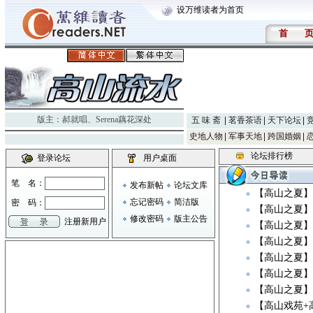
设万维读者为首页
首
版主：
郝就唱
、
Serena藕花深处
五 味 斋
茗香茶语
天下论坛
史地人物
军事天地
跨国婚姻
论坛排行榜
登录论坛
用户桌面
笔 名：
发布新帖
论坛文库
【高山之夏】
忘记密码
简洁版
密 码：
【高山之夏】
修改密码
版主公告
注册新用户
【高山之夏】
【高山之夏
【高山之夏】《Ne
【高山之夏
【高山之夏
【高山戏苑+