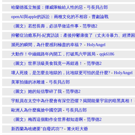
哈蘭德孤立無援：挪威隊輸給人性的惡
-
弓長貝占郎
openAI與apple的訴訟：兩種文化的不相容
-
曹劌論戰
（圖文）若想長壽，必須早做這件事
-
范學德2
抑鬱症治癒系列-紀實訪談：產後抑鬱康復了（丈夫冷暴力、經濟
瀕死的瞬間，為什麼感到極盡的幸福？
-
HolyAngel
大動作！中緬鐵路年內開工，打破馬六甲困局
-
qqk6186
（圖文）世界頂級美食我竟一再錯過！
-
范學德2
壞人死後，是怎麼去地獄的，比地獄更可怕的是什麼?
-
HolyAngel
美軍拍攝的冰雕連
-
弓長貝占郎
（圖文）她的短信擊碎了我
-
范學德2
宇航員在太空中為什麼會有深空恐懼？揭開能量宇宙的暗黑真相！
歐洲人為什麼瘋搶中國空調
-
弓長貝占郎
（圖文）梅西這個動作全世界都知道啊
-
范學德2
新西蘭為啥總要"自廢武功"?
-
篝火旺大爺