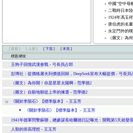
中國“空中母艦
二戰時日本
1924年馮
唐伯虎的名
永定門外的
（圖文）為
[ 首頁 ]
[ 上頁 ]
[
下頁
]
[
末頁
]
標題/網友
王狗子回憶武漢會戰
-
弓長貝占郎
彭博社：從價格屠夫到價值回歸，DeepSeek宣布大幅提價
-
弓長貝
（圖文）為你開！你是星星太陽啊
-
范學德2
（圖文）自願地順從上帝的揀選
-
范學德2
《關於李隕石》【標準版本】
-
王玉芳
《關於李隕石》【標準版本】
-
王玉芳
1941年德軍閃擊蘇聯，總參謀長哈爾德日記曝光：開戰第5天就發
人類的崇高理想
-
王玉芳