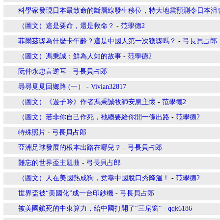
科學家發現日本最致命的斷層線發生移位，特大地震預測令日本沮
（圖文）這是要命，還是救命？
-
范學德2
菲爾茲獎為什麼卡年齡？這是中國人第一次獲獎嗎？
-
弓長貝占郎
（圖文）馮秉誠：鮮為人知的故事
-
范學德2
阮仲永忠言逆耳
-
弓長貝占郎
尋尋覓覓回鄉路 (一）
-
Vivian32817
（圖文）《遊子吟》作者馮秉誠牧師安息主懷
-
范學德2
（圖文）若非你自己作死，祂總要給你開一條出路
-
范學德2
特殊照片
-
弓長貝占郎
亞洲足球發展的根本出路在哪兒？
-
弓長貝占郎
難忘的世界盃主題曲
-
弓長貝占郎
（圖文）人在美國熱成狗，竟靠中國脫口秀降溫！
-
范學德2
世界盃被“美國化”成一台印鈔機
-
弓長貝占郎
被美國鎖死的中東算力，給中國打開了“三扇窗”
-
qqk6186