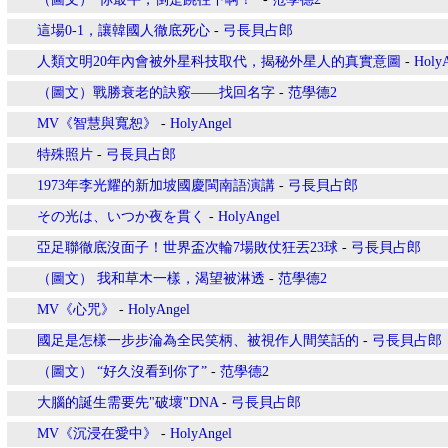
這場0-1，讓韓國人徹底死心
-
弓長貝占郎
人類文明20年內會被外星科技取代，揭秘外星人的真實意圖
-
Holy
（圖文）戰勝衰老的訣竅——找回名字
-
范學德2
MV《智慧與寬恕》
-
HolyAngel
特殊照片
-
弓長貝占郎
1973年李光耀的新加坡國慶閩南語演講
-
弓長貝占郎
その光は、いつか夜を貫く
-
HolyAngel
亞足聯徹底沒面子！世界盃次輪7場敗仗狂丟23球
-
弓長貝占郎
（圖文） 我和草木一樣，渴望被淋透
-
范學德2
MV《心咒》
-
HolyAngel
國足是怎樣一步步淪為全民笑柄、被視作人間笑話的
-
弓長貝占郎
（圖文） “好久沒看到你了”
-
范學德2
大腦的誕生需要先"破壞"DNA
-
弓長貝占郎
MV《沉浸在愛中》
-
HolyAngel