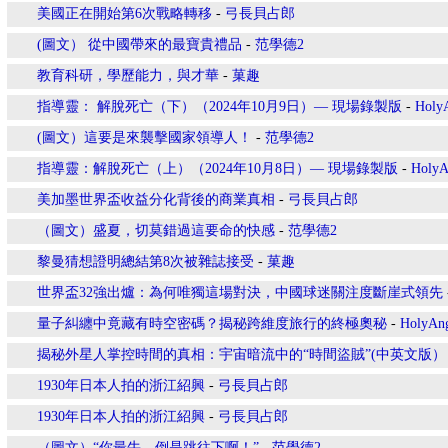
美國正在開始第6次戰略轉移
-
弓長貝占郎
(圖文） 從中國帶來的最寶貴禮品
-
范學德2
教育科研，學歷能力，與才華
-
菓趣
指導靈： 解脫死亡（下）（2024年10月9日）— 現場錄製版
-
Holy
(圖文）這要是來襲擊國家領導人！
-
范學德2
指導靈：解脫死亡（上）（2024年10月8日）— 現場錄製版
-
HolyA
美加墨世界盃收益分化背後的商業真相
-
弓長貝占郎
（圖文）盛夏，切莫錯過這要命的快感
-
范學德2
黎曼猜想證明總結第8次被雜誌接受
-
菓趣
世界盃32強出爐：為何唯獨這場對決，中國球迷關注度斷崖式領先
量子糾纏中竟藏有時空密碼？揭秘跨維度旅行的終極奧秘
-
HolyAn
揭秘外星人掌控時間的真相：宇宙暗流中的“時間盜賊”(中英文版）
1930年日本人拍的浙江紹興
-
弓長貝占郎
1930年日本人拍的浙江紹興
-
弓長貝占郎
（圖文）“你最牛，倒是跳往下啊！”
-
范學德2