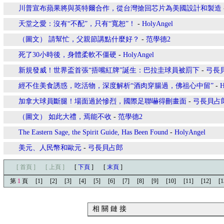
川普宣布蘋果將與英特爾合作，從台灣搶回芯片為美國設計和製造
天堂之愛：沒有“不配”，只有“寬恕”！
-
HolyAngel
（圖文） 請幫忙，父親節講點什麼好？
-
范學德2
死了30小時後，身體柔軟不僵硬
-
HolyAngel
新規發威！世界盃首張“捂嘴紅牌”誕生：巴拉圭球員被罰下
-
弓長
經不住美食誘惑，吃活物，深度解析“酒肉穿腸過，佛祖心中留”
-
H
加拿大球員斷腿！場面過於慘烈，國際足聯嚇得刪畫面
-
弓長貝占
（圖文） 如此大禮，焉能不收
-
范學德2
The Eastern Sage, the Spirit Guide, Has Been Found
-
HolyAngel
美元、人民幣和歐元
-
弓長貝占郎
[ 首頁 ]
[ 上頁 ]
[
下頁
]
[
末頁
]
第
1
頁
[1]
[2]
[3]
[4]
[5]
[6]
[7]
[8]
[9]
[10]
[11]
[12]
[1
相 關 鏈 接