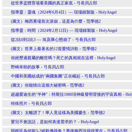
從世界盃體育場看美國的真正家底
-
弓長貝占郎
指導靈：靈魂（2024年6月4日）— 現場錄製版
-
HolyAngel
(圖文）梅西賽場首次淚崩，這是為什麼
-
范學德2
指導靈：時間（2024年2月12日) — 現場錄製版
-
HolyAngel
從2比0到2比3 --- 埃及隊心態崩了
-
弓長貝占郎
(圖文）世界上最著名的12首愛情詩歌
-
范學德2
你經歷過親屬的離世嗎？死亡的真相就在這裡
-
HolyAngel
野崎幸助的故事
-
弓長貝占郎
中國和美國組成的“兩國集團”正在崛起
-
弓長貝占郎
(圖文）你能猜出這個大秘密嗎
-
范學德2
超越愛迪生的“半神”：特斯拉1000項神級發明背後的宇宙真相
-
Hol
特殊照片
-
弓長貝占郎
(圖文）太離譜了！華人竟這樣為美國慶生
-
范學德2
嬰兒不會說話，是如何表達需求的？
-
HolyAngel
阿根廷為何能3-2絕殺佛得角？賽後梅西說得很實在
-
弓長貝占郎