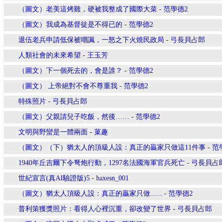
（圖文）老美這烤雞，硬被我整成了國際大菜
-
范學德2
（圖文）我成為基督徒是不得已的
-
范學德2
退伍老兵申請低保被嘲諷，一怒之下火燒民政局
-
弓長貝占郎
人類社會的未來希望
-
王玉芳
（圖文）下一個死去的，會是誰？
-
范學德2
（圖文） 上帝絕對不會不尊重我
-
范學德2
特殊照片
-
弓長貝占郎
（圖文）父親請兒子吃飯，然後……
-
范學德2
文明與野蠻是一體兩面
-
菓趣
（圖文）（下）猶太人的頂級人設：真正的贏家只做這11件事
-
范
1940年丘吉爾下令弩炮行動，1297名法國海軍官兵死亡
-
弓長貝占
世紀宣言(真AI驗證版)5
-
haxesn_001
（圖文）猶太人頂級人設：真正的贏家只做......
-
范學德2
普利策獲獎照片：看得人心裡沉重，卻改變了世界
-
弓長貝占郎