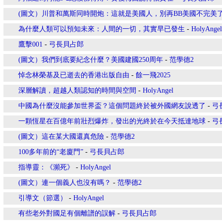
(圖文）川普和萬斯同時開炮：這就是美國人，別再BB美國不完美
為什麼人類可以預知未來：人間的一切，其實早已發生
-
HolyAngel
鷹擊001
-
弓長貝占郎
(圖文）我們到底要紀念什麼？美國建國250周年
-
范學德2
悼念林榮基及已逝去的香港出版自由
-
餘一飛2025
深層解讀，超越人類認知的時間與空間
-
HolyAngel
中國為什麼沒能參加世界盃？這個問題終於被外國網友說透了
-
弓
一顆恆星在百億年前壯烈爆炸，發出的光終於在今天抵達地球
-
弓
(圖文）這在某大國還真危險
-
范學德2
100多年前的“老廈門”
-
弓長貝占郎
指導靈：《瀕死》
-
HolyAngel
(圖文）連一個義人也沒有嗎？
-
范學德2
引導文（節選）
-
HolyAngel
有些老外對國足有個離譜的誤解
-
弓長貝占郎