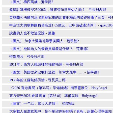
（圖文）梅西萬歲
-
范學德2
超級計算機模擬25000次，誰將登頂世界盃之巔？
-
弓長貝占郎
英格蘭和法國的這場無關冠軍的比賽把梅西的榮譽簿撕了三頁
-
弓
中企恆大的歌舞團負債高達1.85億元，已申請破產清算！
-
qqk6186
說書的人也不敢這麼說
-
菓趣
（圖文） 加拿大溫柔地暴擊美國人
-
范學德2
（圖文）祂留給人的最寶貴遺產是什麼？
-
范學德2
特殊照片
-
弓長貝占郎
1911年，西方人鏡頭裡的福建福州
-
弓長貝占郎
（圖文）美國從來沒敢打這裡！加拿大最牛……
-
范學德2
1936年的江蘇無錫風情
-
弓長貝占郎
《2026 香港書展（第36屆）準備就緒》指導靈展位
-
HolyAngel
東方聖光2026 香港書展（第36屆） 準備就緒
-
HolyAngel
（圖文）一句話，驚天大逆轉！
-
范學德2
大多數人在潛意識中，是不希望你好的嗎？真相，超越心理學認知