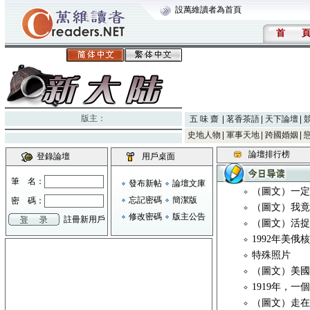
設萬維讀者為首頁
首
版主：
五 味 齋
茗香茶語
天下論壇
史地人物
軍事天地
跨國婚姻
論壇排行榜
登錄論壇
用戶桌面
筆 名：
發布新帖
論壇文庫
（圖文）一定
忘記密碼
簡潔版
密 碼：
（圖文）我
修改密碼
版主公告
註冊新用戶
（圖文）活
1992年美俄
特殊照片
（圖文）美
1919年，
（圖文）走