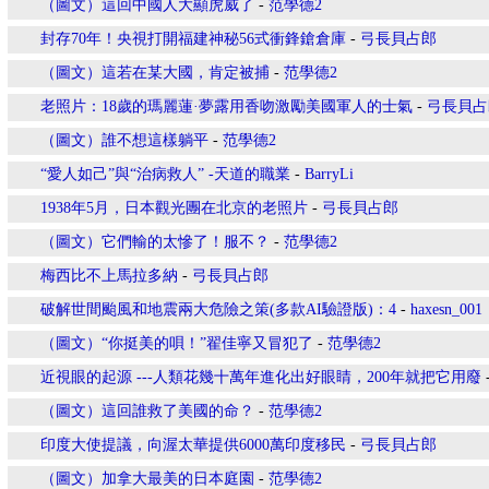
（圖文）這回中國人大顯虎威了
-
范學德2
封存70年！央視打開福建神秘56式衝鋒鎗倉庫
-
弓長貝占郎
（圖文）這若在某大國，肯定被捕
-
范學德2
老照片：18歲的瑪麗蓮·夢露用香吻激勵美國軍人的士氣
-
弓長貝占
（圖文）誰不想這樣躺平
-
范學德2
“愛人如己”與“治病救人” -天道的職業
-
BarryLi
1938年5月，日本觀光團在北京的老照片
-
弓長貝占郎
（圖文）它們輸的太慘了！服不？
-
范學德2
梅西比不上馬拉多納
-
弓長貝占郎
破解世間颱風和地震兩大危險之策(多款AI驗證版)：4
-
haxesn_001
（圖文）“你挺美的唄！”翟佳寧又冒犯了
-
范學德2
近視眼的起源 ---人類花幾十萬年進化出好眼睛，200年就把它用廢
（圖文）這回誰救了美國的命？
-
范學德2
印度大使提議，向渥太華提供6000萬印度移民
-
弓長貝占郎
（圖文）加拿大最美的日本庭園
-
范學德2