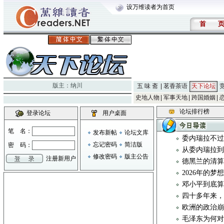
设万维读者为首页
首
版主：
纳川
五 味 斋
茗香茶语
天下论坛
史地人物
军事天地
跨国婚姻
论坛排行榜
登录论坛
用户桌面
笔 名：
发布新帖
论坛文库
委内瑞拉不
忘记密码
简洁版
密 码：
从委内瑞拉
修改密码
版主公告
注册新用户
德黑兰的清
2026年的梦
邓小平到底算
四十多年来，
欧洲的政治
毛泽东为何