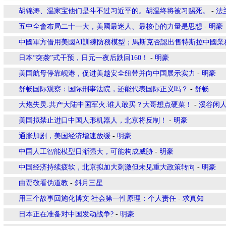
胡锦涛、温家宝他们是斗不过习近平的。胡温终将被习赐死。
-
法
五中全會布局二十一大，美國最迷人、最核心的力量是思想
-
明豪
中國軍方借用美國AI訓練防務模型；馬斯克否認出售特斯拉中國業
日本“突袭”式干预，日元一夜后跌回160！
-
明豪
美国航母停靠岘港，促进美越安全纽带并向中国展示实力
-
明豪
舒畅国际观察：国际刑事法院，还能代表国际正义吗？
-
舒畅
大炮失灵.共产大陆中国军火.谁人敢买？大哥想点硬菜！
-
溪谷闲
美国拟禁止进口中国人形机器人，北京将反制！
-
明豪
通胀加剧，美国经济增速放缓
-
明豪
中国人工智能模型日渐强大，可能构成威胁
-
明豪
中国经济持续疲软，北京拟加大刺激但未见重大政策转向
-
明豪
由贾敬看伪道教
-
斜月三星
用三个故事回施化博文 社会第一性原理：个人责任
-
求真知
日本正在准备对中国发动战争?
-
明豪