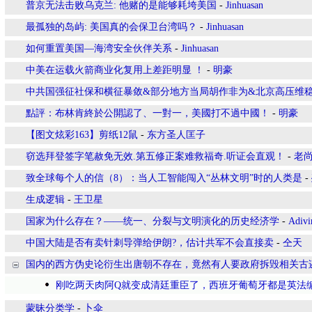
普京无法击败乌克兰: 他赌的是能够耗垮美国
-
Jinhuasan
最孤独的岛屿: 美国真的会保卫台湾吗？
-
Jinhuasan
如何重置美国—海湾安全伙伴关系
-
Jinhuasan
中美在运载火箭商业化复用上差距明显 ！
-
明豪
中共国强征社保和横征暴敛&部分地方当局胡作非为&北京高压维
點評：布林肯終於公開認了、一對一，美國打不過中國！
-
明豪
【图文炫彩163】剪纸12鼠
-
东方圣人匡子
窃选拜登签字笔赦免无效.第五修正案难救福奇.听证会直观！
-
老
致全球每个人的信（8）：当人工智能闯入“丛林文明”时的人类是
-
生成逻辑
-
王卫星
国家为什么存在？——统一、分裂与文明演化的历史经济学
-
Adiv
中国大陆是否有卖针刺导弹给伊朗?，估计共军不会直接卖
-
仝天
国内的西方伪史论衍生出唐朝不存在，竟然有人要政府拆毁相关古
刚吃两天肉阿Q就变成清廷重臣了，西班牙葡萄牙都是英法
蒙昧分类学
-
卜伞