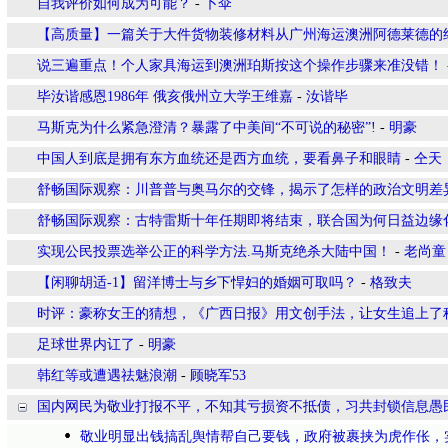
自我评价如何成为可能？
-
卜伞
【高质量】一篇关于大件货物装修材料从广州海运澳洲阿德莱德的
说三遍重点！个人家具海运到澳洲珀斯按这个操作步骤来准没错！
毕汝谐感恩1986年 俄亥俄州立大学王维嘉
-
汝谐毕
马斯克为什么紧急澄清？暴露了中美间“不可说的秘密”!
-
明豪
中国人到底是拥有东方血统还是西方血统，要看鼻子和眼睛
-
仝天
舒畅国际观察：川普普与奥马尔的交锋，揭示了怎样的政治文明差
舒畅国际观察：古特雷斯十年任期即将结束，联合国为何日益边缘
实现公民投票选举公正的科学方法.马斯克绝杀大陆中国！
-
老尚童
【闲聊胡适-1】留洋博士与乡下悍妇的婚姻可取吗？
-
格致夫
时评：豪称女王的猜想，《广西日报》用文创手法，让女生追上了
足球世界内讧了
-
明豪
韩红等或遭遇祛魅浪潮
-
顾晓军53
国内网民为敬业打报不平，不知其亏损资不抵债，习共封锁信息愚
敬业明显出钱搞乱舆情帮自己要钱，政府被裹挟为虎作伥，