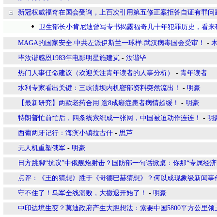
新冠权威福奇在国会受询，上百次引用第五修正案拒答自证有罪问
卫生部长小肯尼迪曾写专书揭露福奇几十年犯罪历史，看来
MAGA的国家安全.中共左派伊斯兰一球样.武汉病毒国会受审！
-
毕汝谐感恩1983年电影明星施建岚
-
汝谐毕
热门人事任命建议（欢迎关注青年读者的人事分析）
-
青年读者
水利专家看出关键：三峡溃坝内机密部资料突然流出！
-
明豪
【最新研究】两款老药合用 逾8成癌症患者病情趋缓！
-
明豪
特朗普忙前忙后，四条线索织成一张网，中国被迫动作连连！
-
明
西葡两牙记行：海滨小镇拉古什
-
思芦
无人机重塑俄军
-
明豪
日方跳脚“抗议”中俄舰炮射击？国防部一句话掀桌：你那“专属经
点评：《王的猜想》胜于《哥德巴赫猜想》？何以成现象级新闻事
守不住了！乌军全线溃败，大撤退开始了！
-
明豪
中印边境生变？莫迪政府产生大胆想法：索要中国5800平方公里领