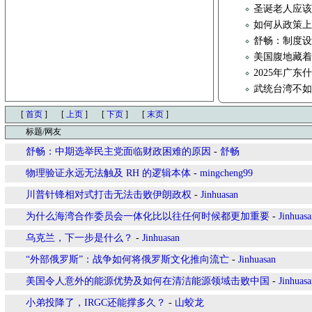
圣诞老人应
如何从政策
舒畅：制度
美国腹地藏着
2025年广东
武统台湾不
[
首页
]
[
上页
]
[
下页
]
[
末页
]
标题/网友
舒畅：中期选举民主党面临财政困难的原因
-
舒畅
物理验证永远无法触及 RH 的逻辑本体
-
mingcheng99
川普针锋相对式打击无法击败伊朗政权
-
Jinhuasan
为什么海湾合作委员会一体化比以往任何时候都更加重要
-
Jinhuasa
乌克兰，下一步是什么？
-
Jinhuasan
“外部俄罗斯”：战争如何将俄罗斯文化推向流亡
-
Jinhuasan
美国令人意外的能源优势及如何在清洁能源领域击败中国
-
Jinhuasa
小弟投降了，IRGC还能撑多久？
-
山蛟龙