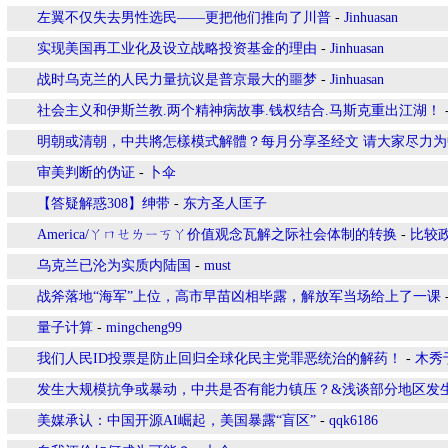
左翼不仅失去男性选民——更把他们推向了川普
-
Jinhuasan
实现美国再工业化及设立战略投资基金的理由
-
Jinhuasan
战时乌克兰的人民力量抗议是普京最大的噩梦
-
Jinhuasan
社会主义和伊斯兰教.两个精神病故事.钱权结合.马斯克重出江湖！
明朝或清朝，中共將怎樣模式解體？每月分享圣经文 请大家尽力
审美判断的伪证
-
卜伞
【答疑解惑308】绅带
-
东方圣人匡子
America/ㄚㄇㄝㄌㄧㄎㄚ价值观念瓦解之际社会体制的转换
-
比较
乌克兰已沦为实质内陆国
-
must
战斧落地“海军”上位，高市早苗凶相毕露，解放军当场给上了一课
量子计算
-
mingcheng99
我们人民ID投票是防止回归全球化民主党罪恶统治的解药！
-
木秀
发生大规模抗争或暴动，中共是否有能力镇压？&浅谈部分地区发
美媒承认：中国开源AI崛起，美国暴露“盲区”
-
qqk6186