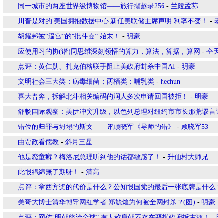
同一城市的两座世界级博物馆——旅行撷趣录256
-
兰陵孟荪
川普是对的.美国拥抱数据中心.新任美联储主席声明.利率不变！
-
胡耀邦被“逼宫”的“批斗会” 始末！
-
明豪
应使用习的协(谐)同思维深刻领悟的算力，算法，算据，算网
-
仝
点评：黄仁勋、扎克伯格联手阻止美政府封杀中国AI
-
明豪
文明社会三大类：病毒细菌；两栖类；哺乳类
-
hechun
喜大普奔，拆解北斗相关编码的润人多次申请回国被拒！
-
明豪
舒畅国际观察：美伊冲突升级，以色列总理对纽约市市长那荒谬言
错位的归罪与坍塌的斯文——评顾晓军《导师的错》
-
顾晓军53
由贾政看儒教
-
斜月三星
他是恋童癖？梅洛尼总理听到他的话都敏感了！
-
升仙村大师兄
此恨綿綿無了期呀！
-
清高
点评：拿西方奖的代价是什么？公知恨国党的最后一张底牌是什么
美哥大博士清华博导网红学者 郑毓煌为何被全网封杀？(图)
-
明豪
点评：网传“明朝统治全球” 有人称唐朝不存在骚扰政府拆古迹！
-