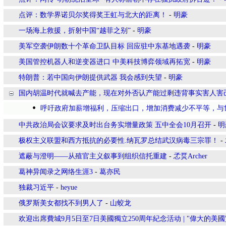
点评：数学界诺贝尔奖得奖王虹与北大的距离！
-
明豪
一场海上救援，折射中国“越菲之别”
-
明豪
美军空袭伊朗数十个革命卫队目标 回应驻中东基地遇袭
-
明豪
美国管控机器人和逆变器进口 中美科技博弈领域再拓宽
-
明豪
特朗普：若中国向伊朗提供武器 我会感到失望
-
明豪
国内胡温时代就喊去产能，现在对外否认产能过剩违背事实害人害
呼吁政府加薪增福利，压缩出口，增加消费减少不平等，与
中共政治局会议要求及时出台务实增量政策 五中全会10月召开
-
明
极权主义联盟和西方抵抗的必要性.纳瓦罗总结武汉病毒三宗罪！
-
遮蔽与澄明——从殖官主义叙事到组织信托重建
-
孞烎Archer
葛神异闻录之网络生涯3
-
葛亦民
独裁习近平
-
heyue
俄罗斯美女都找不到男人了
-
山蛟龙
欢迎出席費城9月5日至7日美國獨立250周年紀念活动 | "偉大的美