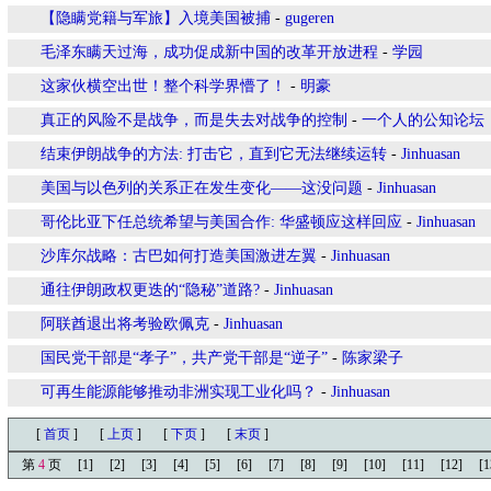
【隐瞒党籍与军旅】入境美国被捕
-
gugeren
毛泽东瞒天过海，成功促成新中国的改革开放进程
-
学园
这家伙横空出世！整个科学界懵了！
-
明豪
真正的风险不是战争，而是失去对战争的控制
-
一个人的公知论坛
结束伊朗战争的方法: 打击它，直到它无法继续运转
-
Jinhuasan
美国与以色列的关系正在发生变化——这没问题
-
Jinhuasan
哥伦比亚下任总统希望与美国合作: 华盛顿应这样回应
-
Jinhuasan
沙库尔战略：古巴如何打造美国激进左翼
-
Jinhuasan
通往伊朗政权更迭的“隐秘”道路?
-
Jinhuasan
阿联酋退出将考验欧佩克
-
Jinhuasan
国民党干部是“孝子”，共产党干部是“逆子”
-
陈家梁子
可再生能源能够推动非洲实现工业化吗？
-
Jinhuasan
[
首页
]
[
上页
]
[
下页
]
[
末页
]
第
4
页
[1]
[2]
[3]
[4]
[5]
[6]
[7]
[8]
[9]
[10]
[11]
[12]
[1