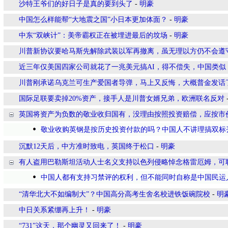
沙特王爷们的好日子是真的要到头了
-
明豪
中国怎么样能帮“大地震之国”小日本更加体面？
-
明豪
中东“双峡计”：美帝霸权正在被埋进最后的坟场
-
明豪
川普新协议要哈马斯先解除武装以军再撤离，虽无理以方仍不会遵
近三年仅美国四家公司就花了一兆美元搞AI，得不偿失，中国类似
川普刚承诺乌克兰可生产爱国者导弹，马上又反悔，大概普金发话
国际足联要卖掉20%资产，接手人是川普女婿兄弟，欧洲联名反对
英国将资产为负数的敬业收归国有，没理由按照投资赔偿，应按市
敬业收购英钢是按历史投资付款的吗？中国人不讲理搞双标
沉默12天后，中方准时致电，英国终于松口
-
明豪
有人盗用巴勒斯坦活动人士名义支持以色列侵略悼念格雷厄姆，可
中国人都有支持习禁评的权利，但不能同时自称是中国民运
“清华北大不如编制大”？中国高分高考生舍名校进铁饭碗院校
-
明
中日关系紧绷再上升！
-
明豪
“731”这天，那个幽灵又回来了！
-
明豪