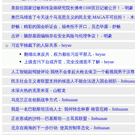
美前任国家过敏和传染病研究院长佛奇1100页日记被公开！
-
明豪
奥巴马缔造了今天这个马克思主义的民主党.MAGA不可抗拒！
-
木
舒畅：精彩的国会听证会，福奇拒不开口，丑态毕露
-
舒畅
点评：脑部基因编辑存在安全风险与伦理争议！
-
明豪
习近平独裁下的人际关系
-
heyue
翻墙出来反共，权力都在习近平那儿
-
heyue
上级贪污下台或升官，完全没感觉不了解
-
heyue
人工智能副驾驶评论:我绝不会拿起火枪去保卫一个藐视我男子汉
民主社会主义者联盟支持的候选人不能合法进入国会就职
-
Jinhuasa
水深火热的克里米亚
-
山蛟龙
乌克兰正在创新战争方式
-
Jinhuasan
我是一名巴勒斯坦活动人士: 我何悼念林赛·格雷厄姆
-
Jinhuasan
正在形成的沙特—巴基斯坦—土耳其联盟
-
Jinhuasan
北京在南海的下一步行动: 使其控制常态化
-
Jinhuasan