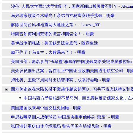
沙莎: 人民大学西北大学做到了，国家新闻出版署做不到？
-
Alexa
马兴瑞家族吸金术曝光！亲弟与神秘富商联手捞钱
-
明豪
解除世间台风和地震两大危险之策：
-
haxesn_001
特朗普如何利用荒谬的谎言和阴谋论！
-
明豪
美伊战争消耗战：美国缺乏综合底气
-
随意生活
瞒不住了！乌克兰，大败局来了！
-
明豪
美司法部：两名参与“杀猪盘”骗局的中国洗钱网络关键成员被控串
美众议员推出法案，旨在阻止中国企业收购美国通用航空公司
-
明
卢比奥、王毅下周同时出访菲律宾，或举行会晤
-
明豪
西方伪史论在大陆长盛不衰越传越玄超阿Q，习共不表态扶持义和
中国与西方矛盾根源不是马列，而是愚昧落后儒家文化，左
美国建国以来与中国交往史回顾
-
明豪
申思被曝掌掴未成年球员 中国足协重申他终身“禁足”
-
明豪
张国清赴重庆山体崩塌现场 警告周围有坍塌风险
-
明豪