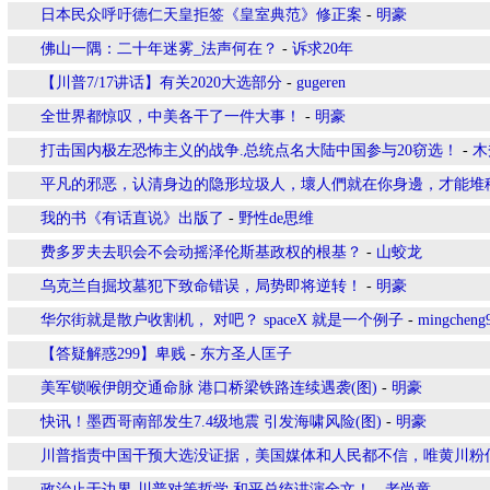
日本民众呼吁德仁天皇拒签《皇室典范》修正案
-
明豪
佛山一隅：二十年迷雾_法声何在？
-
诉求20年
【川普7/17讲话】有关2020大选部分
-
gugeren
全世界都惊叹，中美各干了一件大事！
-
明豪
打击国内极左恐怖主义的战争.总统点名大陆中国参与20窃选！
-
木
平凡的邪恶，认清身边的隐形垃圾人，壞人們就在你身邊，才能堆
我的书《有话直说》出版了
-
野性de思维
费多罗夫去职会不会动摇泽伦斯基政权的根基？
-
山蛟龙
乌克兰自掘坟墓犯下致命错误，局势即将逆转！
-
明豪
华尔街就是散户收割机， 对吧？ spaceX 就是一个例子
-
mingcheng
【答疑解惑299】卑贱
-
东方圣人匡子
美军锁喉伊朗交通命脉 港口桥梁铁路连续遇袭(图)
-
明豪
快讯！墨西哥南部发生7.4级地震 引发海啸风险(图)
-
明豪
川普指责中国干预大选没证据，美国媒体和人民都不信，唯黄川粉
政治止于边界.川普对等哲学.和平总统讲演全文！
-
老尚童