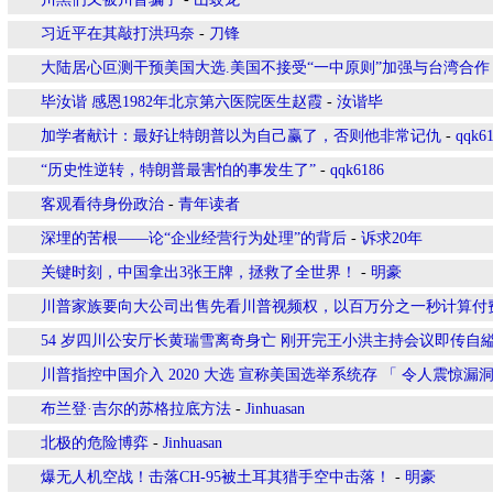
习近平在其敲打洪玛奈
-
刀锋
大陆居心叵测干预美国大选.美国不接受“一中原则”加强与台湾合作
毕汝谐 感恩1982年北京第六医院医生赵霞
-
汝谐毕
加学者献计：最好让特朗普以为自己赢了，否则他非常记仇
-
qqk6
“历史性逆转，特朗普最害怕的事发生了”
-
qqk6186
客观看待身份政治
-
青年读者
深埋的苦根——论“企业经营行为处理”的背后
-
诉求20年
关键时刻，中国拿出3张王牌，拯救了全世界！
-
明豪
川普家族要向大公司出售先看川普视频权，以百万分之一秒计算付
54 岁四川公安厅长黄瑞雪离奇身亡 刚开完王小洪主持会议即传自縊 
川普指控中国介入 2020 大选 宣称美国选举系统存 「 令人震惊漏洞
布兰登·吉尔的苏格拉底方法
-
Jinhuasan
北极的危险博弈
-
Jinhuasan
爆无人机空战！击落CH-95被土耳其猎手空中击落！
-
明豪