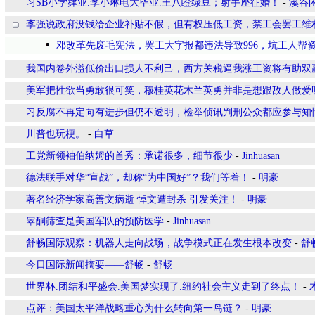
习SB小学肄业.李小琳电大毕业.王八瞪绿豆；射手座征婚！
-
溪谷
李强说政府没钱给企业补贴不假，但有权压低工资，禁工会罢工维
邓改革先废毛宪法，罢工大字报都违法导致996，坑工人帮
我国内卷外溢低价出口损人不利己，西方关税逼我涨工资将有助双
美军把性欲当勇敢很可笑，穆桂英花木兰英勇并非是想跟敌人做爱
习反腐不再定向有进步但仍不透明，检举侦讯判刑公众都应参与知
川普也玩梗。
-
白草
工党新领袖伯纳姆的首秀：承诺很多，细节很少
-
Jinhuasan
德法联手对华“宣战”，却称“为中国好”？我们等着！
-
明豪
著名经济学家高善文病逝 悼文遭封杀 引发关注！
-
明豪
睾酮筛查是美国军队的预防医学
-
Jinhuasan
舒畅国际观察：机器人走向战场，战争模式正在发生根本改变
-
舒
今日国际新闻摘要——舒畅
-
舒畅
世界杯.团结和平盛会.美国梦实现了.纽约社会主义走到了终点！
-
点评：美国太平洋战略重心为什么转向第一岛链？
-
明豪