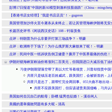
彭博17日报道“中国的新AI模型刺激科技股崩跌”（China
-
mingchen
【香港书店女经理】"我是书店店员"！
-
gugeren
美国管理加沙停火至今屠杀从未终止，若让其管理海峡伊朗将无安
长篇历史评书《闲说西汉史话》108
-
钓翁羡鱼
点评：特朗普为什么非要开打第三场战争？
-
明豪
点评：欧洲终于下场了！为什么俄罗斯大麻烦来了呢！
-
明豪
点评：民间中医一纸诉状告倒卫健委？撕开了中医界最痛的伤疤！
伊朗封锁海峡宣称油价将涨到二百美元，但我国进口大减压低了油
习使伊朗期望落空帮了美以大忙等着领赏，川普却指责中国
共匪只是镇压老百姓威武，跟美国打，会被斩首的
-
上
共匪只是怂了，跟帮忙完全两回事。055大曲不敢出动
共匪不应跟美国打，但应该谴责美国侵略，习共认
美国如何击沉自己的航母；卧槽.猛男也征婚！
-
溪谷闲人
美國的選舉腐敗問題有多大呢
-
清高
川黑们又被川普骗了
-
山蛟龙