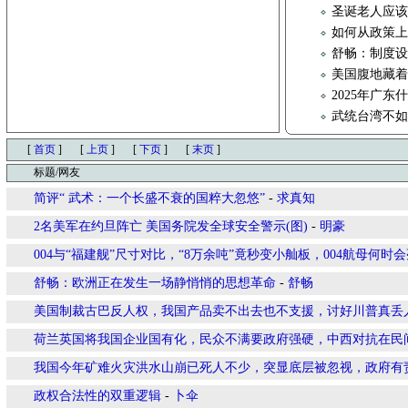
圣诞老人应
如何从政策
舒畅：制度
美国腹地藏着
2025年广东
武统台湾不
[
首页
]
[
上页
]
[
下页
]
[
末页
]
标题/网友
简评“ 武术：一个长盛不衰的国粹大忽悠”
-
求真知
2名美军在约旦阵亡 美国务院发全球安全警示(图)
-
明豪
004与“福建舰”尺寸对比，“8万余吨”竟秒变小舢板，004航母何时
舒畅：欧洲正在发生一场静悄悄的思想革命
-
舒畅
美国制裁古巴反人权，我国产品卖不出去也不支援，讨好川普真丢
荷兰英国将我国企业国有化，民众不满要政府强硬，中西对抗在民
我国今年矿难火灾洪水山崩已死人不少，突显底层被忽视，政府有
政权合法性的双重逻辑
-
卜伞