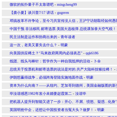
微软的拓扑量子不太靠谱吧
-
mingcheng99
【龚小夏】谈川普7/17 讲话
-
gugeren
邓搞改革不许争论，至今习共宣传没人信，王沪宁访朝取经如何愚
中国干预.非法移民.邮寄选票.美国大选核弹.总统课加拿大空气税！
民主法制是运作和协商出来的
-
青年读者
这一次，老美又要失去什么？
-
明豪
向美国供应稀土？“马来政府两周内必须表态”
-
qqk6186
线团、线头与棒针：哲学作为一种自我抵押的活动
-
卜伞
总统关于投票机和邮寄选票的说法是对的.共产大陆科技猴拉稀！
-
伊朗想赢得战争，必须跨海登陆实施地面作战
-
明豪
资本为什么向南？——从纽约、芝加哥到德州，美国金融版图的新
毕汝谐感恩1982年发小未婚妻赵霞第二
-
汝谐毕
把机器人提升到智能又进了一步：开心、不屑、愤怒、疑惑...化身“
英国明抢中企，还想让中国投资者当冤大头？做梦！
-
明豪