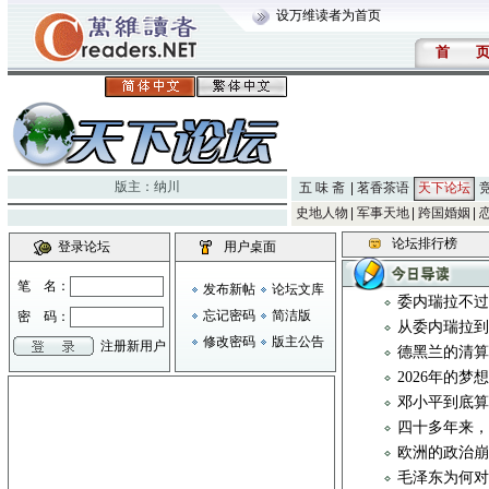
设万维读者为首页
首
版主：
纳川
五 味 斋
茗香茶语
天下论坛
史地人物
军事天地
跨国婚姻
论坛排行榜
登录论坛
用户桌面
笔 名：
发布新帖
论坛文库
委内瑞拉不
忘记密码
简洁版
密 码：
从委内瑞拉
修改密码
版主公告
注册新用户
德黑兰的清
2026年的梦
邓小平到底算
四十多年来，
欧洲的政治
毛泽东为何