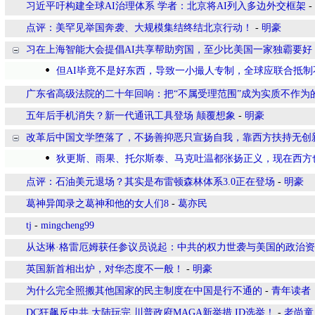
习近平吁构建全球AI治理体系 学者：北京将AI列入多边外交框架
-
点评：美罕见举国奔袭、大规模集结终结北京行动！
-
明豪
习在上海智能大会提倡AI共享帮助穷国，至少比美国一家独霸要好
但AI毕竟不是好东西，导致一小撮人专制，全球应联合抵制
广东省高级法院的二十年回响：把“不属受理范围”成为实质不作为
五年后手机消失？新一代通讯工具登场 颠覆想象
-
明豪
改革后中国文学堕落了，不扬善抑恶只宣扬自我，靠西方扶持无创
狄更斯、雨果、托尔斯泰、马克吐温都张扬正义，现在西方
点评：石油美元退场？其实是布雷顿森林体系3.0正在登场
-
明豪
葛神异闻录之葛神和他的女人们8
-
葛亦民
tj
-
mingcheng99
从达琳·格雷厄姆获任参议员说起：中共的权力世袭与美国的政治
英国新首相出炉，对华态度不一般！
-
明豪
为什么完全照搬其他国家的民主制度在中国是行不通的
-
青年读者
DC狂飙反中共.大陆玩完.川普政府MAGA新举措.ID选举！
-
老尚童