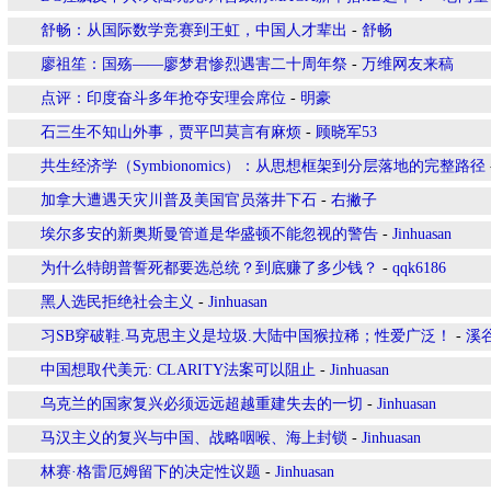
舒畅：从国际数学竞赛到王虹，中国人才辈出
-
舒畅
廖祖笙：国殇——廖梦君惨烈遇害二十周年祭
-
万维网友来稿
点评：印度奋斗多年抢夺安理会席位
-
明豪
石三生不知山外事，贾平凹莫言有麻烦
-
顾晓军53
共生经济学（Symbionomics）：从思想框架到分层落地的完整路径
加拿大遭遇天灾川普及美国官员落井下石
-
右撇子
埃尔多安的新奥斯曼管道是华盛顿不能忽视的警告
-
Jinhuasan
为什么特朗普誓死都要选总统？到底赚了多少钱？
-
qqk6186
黑人选民拒绝社会主义
-
Jinhuasan
习SB穿破鞋.马克思主义是垃圾.大陆中国猴拉稀；性爱广泛！
-
溪
中国想取代美元: CLARITY法案可以阻止
-
Jinhuasan
乌克兰的国家复兴必须远远超越重建失去的一切
-
Jinhuasan
马汉主义的复兴与中国、战略咽喉、海上封锁
-
Jinhuasan
林赛·格雷厄姆留下的决定性议题
-
Jinhuasan