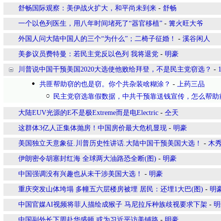
舒畅国际观察：美伊战火扩大，和平尚未到来
-
舒畅
一个以色列医生，用八年时间堵死了“器官移植”
-
篝火旺大爷
外国人问大陆中国人的三个“为什么”；二椅子征婚！
-
溪谷闲人
美参议员费特曼：若民主党反以色列 我将退党
-
明豪
川普说中国干预美国2020大选使他败给拜登，不是民主党窃选？
-
共匪帮助窃的也是窃。你个共杂装啥糊涂？
-
上药三品
民主党窃选靠假数据，中共干预靠送钱宣传，怎么帮助
大陆EUV光源的E不是极Extreme而是电Electric
-
仝天
这群体3亿人正集体抛房！中国房价最大危机显现
-
明豪
美国独立天意象征.川普历史性讲话.大陆中国干预美国大选！
-
木
伊朗密令胡塞封红海 全球两大油路恐全断(图)
-
明豪
中国强调没有兴趣也从未干涉美国大选！
-
明豪
重庆突发山体垮塌 多幢五六层楼房被埋 居民：还埋1大巴(图)
-
明
中国官媒AI视频将菲人描绘成猴子 马尼拉斥种族歧视要求下架
-
明
中国副外长下周赴华盛顿 或为习近平访美铺路
-
明豪