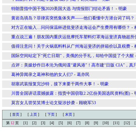
特朗普指中国干预2020美国大选 与情报部门结论矛盾！
-
明豪
黄岩岛填岛？菲律宾突然集体失声——他们看懂中方潜台词了吗？
对方正在输入…问问保温杯进批斐济走海运会产生费用有哪些？
-
重点说三遍！朋友国内重庆运批摩托车塑料灯罩海运斐济真物超所
值得注意问！关于火锅底料料从广州海运斐济的拼箱价以及税费
-
国际空间站定下“死亡日期”，美俄的分手礼，却给中国提了个大醒
点评：美媒炒作日本沦为俄间谍“避风港”！高市建“日版 CIA”，
葛神异闻录之葛神和他的女人们7
-
葛亦民
胡塞武装报复完沙特，接下来要干两件大事！
-
明豪
川普全国讲话震撼披露：指责中国窃取2.2亿份美国选民资料(图)
-
莫言女儿管笑笑博士论文疑涉抄袭
-
顾晓军53
[
首页
]
[
上页
]
[
下页
]
[
末页
]
第
12
页
[1]
[2]
[3]
[4]
[5]
[6]
[7]
[8]
[9]
[10]
[11]
[12]
[