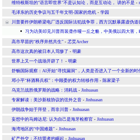
维特根斯坦的“语言即世界”不是认知论，而是互动论， 讲的不是
-
毛泽东的历史争议与五千年文明-国家的危机
-
学园
川普要炸伊朗桥梁电厂违反国际法犯战争罪，西方沉默暴露虚伪道
习为访美叩见川普而装聋作哑一丘之貉，中美俄以四大害，
高市早苗的“秩序井然共生”
-
孞烎Archer
高市这次真的被日本人骂惨了
-
明豪
世界上又一个战场开辟了！
-
明豪
舒畅国际观察：AI开始“寻找漏洞”，人类是否进入了一个全新的时
邓小平“杯酒释兵权”：中顾委的权力转移作用
-
陈家梁子
乌克兰战胜俄罗斯的战略：消耗战
-
Jinhuasan
专家解读：美沙新核协议的弦外之音
-
Jinhuasan
伊朗战争始于拜登，而非川普
-
Jinhuasan
妄想中的马姆达尼: 认为自己是海牙检察官
-
Jinhuasan
海湾地区的“中国难题”
-
Jinhuasan
矿产外交：不结盟者的崛起
-
Jinhuasan