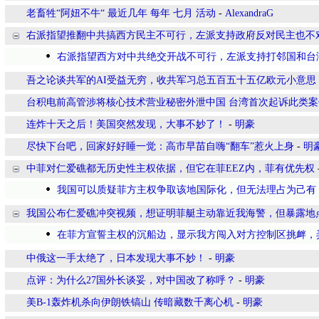
老畜牲“阿妞不牛“ 最近几年 每年 七月 活动
-
AlexandraG
右派指望推翻中共搞西方民主不可行，左派支持政府反对民主也不
右派指望西方对中共绝交开战不可行，左派支持打邻国和台
吾之论谈共军的AI受益无穷，收共军习总五百五十五亿欧元小意思
台积电前高管涉将核心技术营业秘密外泄中国 台湾首次起诉此类案
连炸十天之后！美国突然发现，大事不妙了！
-
明豪
尽快下台吧，回家好好睡一觉：高市早苗自嗨“翻车”惹火上身
-
明
中菲对仁爱礁都无历史性主权依据，但它在菲EEZ内，菲有优先权
我国可以质疑菲方主权争取该地国际化，但无法理占为己有
我国公布仁爱礁冲突视频，想证明菲艇主动靠近我海警，但暴露地
在菲方宣誓主权的沉船边，显示我方闯入对方控制区挑衅，
中俄这一手太绝了，日本发现大事不妙！
-
明豪
点评：为什么27国外长谈妥，对中国改了称呼？
-
明豪
美B-1轰炸机杀向伊朗铁镐山 传暗藏数千离心机
-
明豪