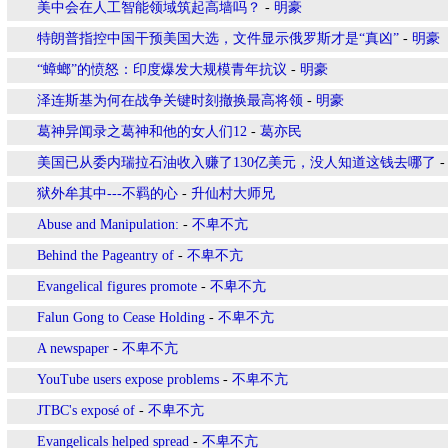
美中会在人工智能领域筑起高墙吗？
-
明豪
特朗普指控中国干预美国大选，文件显示俄罗斯才是“真凶”
-
明豪
“蟑螂”的愤怒：印度爆发大规模青年抗议
-
明豪
泽连斯基为何在战争关键时刻撤换最高将领
-
明豪
葛神异闻录之葛神和他的女人们12
-
葛亦民
美国已从委内瑞拉石油收入赚了130亿美元，没人知道这钱去哪了
狱外牟其中---不羁的心
-
升仙村大师兄
Abuse and Manipulation:
-
不卑不亢
Behind the Pageantry of
-
不卑不亢
Evangelical figures promote
-
不卑不亢
Falun Gong to Cease Holding
-
不卑不亢
A newspaper
-
不卑不亢
YouTube users expose problems
-
不卑不亢
JTBC's exposé of
-
不卑不亢
Evangelicals helped spread
-
不卑不亢