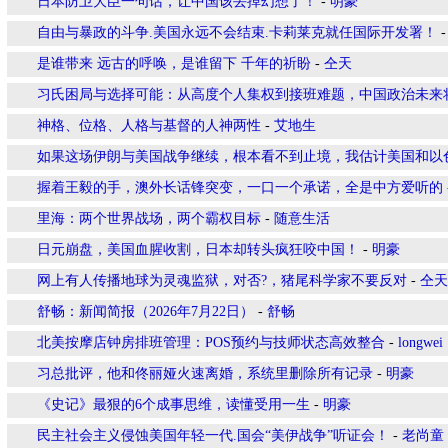
日本防卫大臣一句话，让中国该丢掉幻想了！
-
明豪
自由与暴政的斗争.美国永远不会结束.卡莉莱克就任国际开发署！
是谁带来 远古的呼唤，是谁留下 千年的祈盼
-
仝天
​习氏困局与选择可能：从高度个人集权到接班难题，中国政治未来
​神格、位格、人格与基督的人神两性
-
艾地生
如果这场伊朗与美国战争继续，根本看不到止境，我估计美国和以
握着王毅的手，澳外长话锋突变，一口一个承诺，全是中方爱听的
里海：两个世界战场，两个霸权目标
-
随意生活
日元崩盘，美国血腥收割，日本却转头疯狂咬中国！
-
明豪
网上有人传播地球为灵魂监狱，对否?，猪尾科学家不要反对
-
仝天
舒畅：新闻简报（2026年7月22日）
-
舒畅
北美按摩店钟房排班管理：POS预约与技师状态高效整合
-
longwei
习总批评，他和佟丽娅火速离婚，系统里删除所有记录
-
明豪
《史记》最狠的6个成事思维，读懂受用一生
-
明豪
民主社会主义侵蚀美国年轻一代.国会“美伊战争”听证会！
-
老尚童