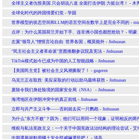
全球主义者仇恨美国.只会胡说八道.全面打击伊朗.力挺台湾！
-
木
全球化时代的跨国情爱幻觉
-
学园
世界模型的状态空间和LLM的语言空间在数学上是完全不同的
-
mi
点评：为什么英国荷兰开始下手、连非洲小国也都想抢劫？
-
明豪
左翼“领导人”憎恨言论自由: 世界各国，概莫能外
-
Jinhuasan
“民主社会主义者革命派”意图推翻参议院及宪法
-
Jinhuasan
TikTok模式如今已成为中国的人工智能战略
-
Jinhuasan
【美国民主党】被社会主义风潮撕裂了！
-
gugeren
乌克兰正在取胜: 美应采取的行动以助乌最终获胜
-
Jinhuasan
废除令我们身处险境的国家安全局（NSA）
-
Jinhuasan
海湾地区在伊朗冲突中的真正前线
-
Jinhuasan
立即与共产主义斗争——否则就去买一只鹦鹉
-
Jinhuasan
为什么“东方不败”？因为，他们可以用同一个现象，证明相反的两
维权与私法宪政主义：一个关于中国宪政法治结构的理论尝试
-
艾
中期選舉就動用國土安全部威嚇選民吧！
-
清高