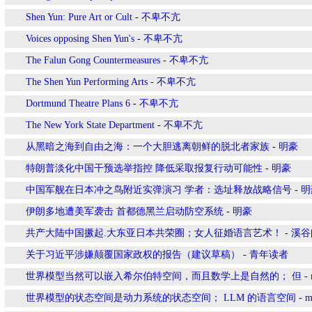
Shen Yun: Pure Art or Cult
-
不卑不亢
Voices opposing Shen Yun's
-
不卑不亢
The Falun Gong Countermeasures
-
不卑不亢
The Shen Yun Performing Arts
-
不卑不亢
Dortmund Theatre Plans 6
-
不卑不亢
The New York State Department
-
不卑不亢
从黑暗之海到自由之海：一个大胆逃离朝鲜的脱北者家族
-
明豪
特朗普淡化中国干预选举指控 降低采取报复行动可能性
-
明豪
中国军舰在日本冲之鸟附近实弹演习 学者：选址释放战略信号
-
明
伊朗多地遭美军袭击 首都德黑兰启动防空系统
-
明豪
共产大陆中国撅起.大东亚日本共荣圈；女人征婚语言艺术！
-
溪谷
关于习近平涉嫌颠覆国家政权的报告（建议草稿）
-
青年读者
世界模型当然可以嵌入希尔伯特空间，而且数学上是自然的； 但
-
世界模型的状态空间是动力系统的状态空间； LLM 的语言空间
-
m