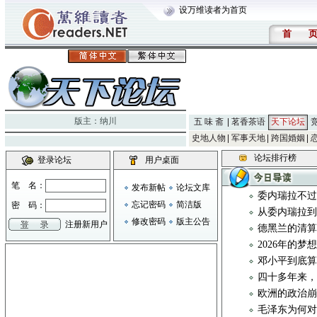
设万维读者为首页
首
版主：
纳川
五 味 斋
茗香茶语
天下论坛
史地人物
军事天地
跨国婚姻
论坛排行榜
登录论坛
用户桌面
笔 名：
发布新帖
论坛文库
委内瑞拉不
忘记密码
简洁版
密 码：
从委内瑞拉
修改密码
版主公告
注册新用户
德黑兰的清
2026年的梦
邓小平到底算
四十多年来，
欧洲的政治
毛泽东为何