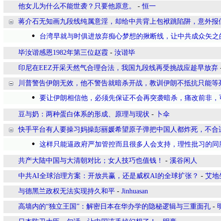
他女儿为什么不能世袭？只要他原意。
-
恒一
蒋介石无知画九段线纯属意淫，却给中共背上包袱跳陷阱，意外报
台湾早就与时俱进放弃痴心梦想的揪断线，让中共成众矢之
毕汝谐感恩1982年第三位赵霞
-
汝谐毕
印尼在EEZ开采天然气合理合法，我国九段线再受挑战应趁早放弃
川普警告伊朗无效，他不警告就暗杀开战，教训伊朗不抵抗只能等
要让伊朗相信他，必须先保证不会再突袭暗杀，痛改前非，
豆与奶：两种蛋白体系的形成、原理与现状
-
卜伞
快手平台有人要操习妈操彭丽媛希望原子弹把中国人都炸死，不合
这样只能逼政府严加管控而且很多人会支持，理性批习的同
共产大陆中国与大清朝对比；女人技巧也值钱！
-
溪谷闲人
​中共AI全球治理方案：开放共赢，还是威权AI的全球扩张？
-
艾地
与德黑兰政权无法实现持久和平
-
Jinhuasan
高墙内的“独立王国”：解密日本在华办学的隐秘逻辑与三重面孔
-