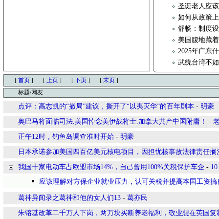
圣诞老人应
如何从政策
舒畅：制度
美国腹地藏着
2025年广东
武统台湾不
[
首页
]
[
上页
]
[
下页
]
[
末页
]
标题/网友
点评：高志凯的“撤局”建议，撕开了“以夷灭华”的百年剧本
-
明豪
奥巴马将面临司法.美国悼念美伊战将士.加拿大共产中国附庸！
-
正午12时，钓鱼岛调查准时开始
-
明豪
日本承诺参加美国四百亿美元核电项目，因担忧核事故法律责任搁
我国十家电动车占欧盟市场14%，自己曾用100%关税保护车企
-
10
应该理解对方保企业就业压力，认可关税并提高本国工资搞
葛神异闻录之葛神和他的女人们13
-
葛亦民
朱镕基改革二千万人下岗，两万块买断养老福利，敬业想在英国复