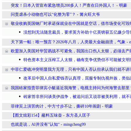
突发！日本入管宣布紧急增员200多人！严查在日外国人！
-
明豪
问责虐杀小动物也可以“化整为零”？
-
篝火旺大爷
敬业收购英国钢厂时承诺保就业在中国就是空话，借市场变化可毁
没想到无法随意裁员，要求英方补助十亿英镑获五亿嫌少导
天下第一帖：唯一预言？2026年八月，人类最大金融崩溃，气象
-
欧盟加入美国对华贸易战不可避免，我国出口伤人太狠，必须去产
特色资本主义压榨工人太狠，确有竞争优势但不可能被文明
中菲仁爱礁冲突明显我方无理，只有中国人否认但承认我们就不讲
改革后中国人自私爱钱否认真理，屈服专制仇视外族，类似
我国砖家指责菲律宾小艇逼近我海警，电视主持问为何海警去那里
砖家答非所问谈美伊战争，被追问后又说菲被美利用，就不
菲律宾上演苦肉计，中方寸步不让，撕碎10年闹剧
-
明豪
【图文炫彩154】蘸料五味壶
-
东方圣人匡子
也就是说，AI并没有”认知“
-
mingcheng99