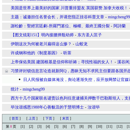
美国是世界上最美好的国家.川普重排盟友.英国获赞.加拿大收税！
主题：诚邀担任名誉会长，并请您指正挂谷科普文章
-
mingcheng99
謝松齡：聖經宮廷劇-所羅門篡位、極權、最終王國分裂
-
阿詩蘭
【图文炫彩151】明内接腰掸瓶幼师
-
东方圣人匡子
伊朗这次为何被老川扁得这么惨？
-
山蛟龙
许成钢和他的《制度基因》
-
听茶
上帝保佑美国.建国根基是信仰和祈祷；寻找性福的女人！
-
溪谷闲
习禁评封锁信息言论造就新阿Q，愚昧无知不求民主但要跟各国开
日人民报被自媒体淹没，舆论逐渐失控，应开放网禁让官媒
统计
-
mingcheng99
西方十几个国家联名谴责以色列任意逮捕关押数千巴勒斯坦人，支
毕汝谐感恩1988年心善貌丑的于慧明博士
-
汝谐毕
[
首页
]
[
上页
]
[
下页
]
[
末页
]
第
8
页
[1]
[2]
[3]
[4]
[5]
[6]
[7]
[8]
[9]
[10]
[11]
[12]
[1