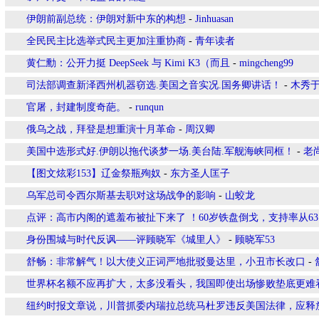
伊朗前副总统：伊朗对新中东的构想
-
Jinhuasan
全民民主比选举式民主更加注重协商
-
青年读者
黄仁勳：公开力挺 DeepSeek 与 Kimi K3（而且
-
mingcheng99
司法部调查新泽西州机器窃选.美国之音实况.国务卿讲话！
-
木秀
官屠，封建制度奇葩。
-
runqun
俄乌之战，拜登是想重演十月革命
-
周汉卿
美国中选形式好.伊朗以拖代谈梦一场.美台陆.军舰海峡同框！
-
老
【图文炫彩153】辽金祭瓶殉奴
-
东方圣人匡子
乌军总司令西尔斯基去职对这场战争的影响
-
山蛟龙
点评：高市内阁的遮羞布被扯下来了 ！60岁铁盘倒戈，支持率从63.7
身份围城与时代反讽——评顾晓军《城里人》
-
顾晓军53
舒畅：非常解气！以大使义正词严地批驳曼达里，小丑市长改口
-
世界杯名额不应再扩大，太多没看头，我国即使出场惨败垫底更难
纽约时报文章说，川普抓委内瑞拉总统马杜罗违反美国法律，应释