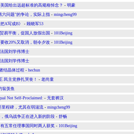
何美国给出远超标准的高规格悼念？
-
明豪
第六问题”的争论，实际上指
-
mingcheng99
把A写成B》
-
顾晓军53
助贸易平衡，促国人放假出国
-
101Beijing
要收20%又取消，朝令夕改
-
101Beijing
法国刘学伟博士
法国刘学伟博士
或者结晶体过程
-
hechun
公正.民主党挣扎哭丧！
-
老尚童
钓翁羡鱼
ot Self-Proclaimed:
-
无套裤汉
要里程碑，尤其在弱湍流
-
mingcheng99
号，俄乌战争正在进入新的阶段
-
舒畅
只有五常任理事国同时两人获奖
-
101Beijing