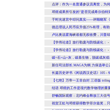
点评：作为一名普通参议员离世，为
邓煜成果所引发的“是否完成希尔伯特
于时光迷宫中叩问真实——评顾晓军《
德总理说人民币应升值25%有理，有
卢比奥说霍海峡谁都无权收费，川普却
【学伟论道】放行勒庞与防线碳化：
-
【学伟论道】放行勒庞与防线碳化：
-
碳=石+山+灰，碳基生物，脱碳成灰
新任司法部长.MAGA为纲.力保选举
长篇历史评书《闲说西汉史话》105
-
【七绝】万帝一王非自封 三语版 trilingual N
结语 邓煜的工作是现代数学物理的重
舒畅国际观察：北约峰会释放三大信
祝贺王虹与邓煜获得数学菲尔兹奖，