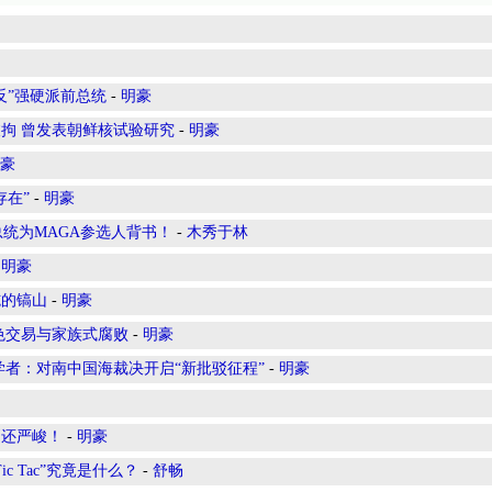
反”强硬派前总统
-
明豪
拘 曾发表朝鲜核试验研究
-
明豪
豪
存在”
-
明豪
总统为MAGA参选人背书！
-
木秀于林
-
明豪
施的镐山
-
明豪
色交易与家族式腐败
-
明豪
学者：对南中国海裁决开启“新批驳征程”
-
明豪
判还严峻！
-
明豪
c Tac”究竟是什么？
-
舒畅