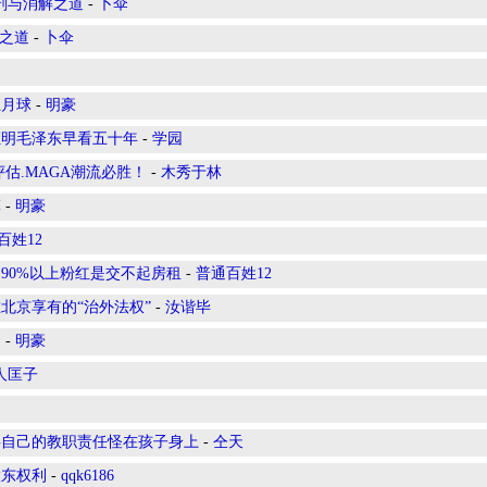
解剖与消解之道
-
卜伞
解之道
-
卜伞
上月球
-
明豪
证明毛泽东早看五十年
-
学园
估.MAGA潮流必胜！
-
木秀于林
算
-
明豪
百姓12
90%以上粉红是交不起房租
-
普通百姓12
北京享有的“治外法权”
-
汝谐毕
？
-
明豪
人匡子
将自己的教职责任怪在孩子身上
-
仝天
股东权利
-
qqk6186