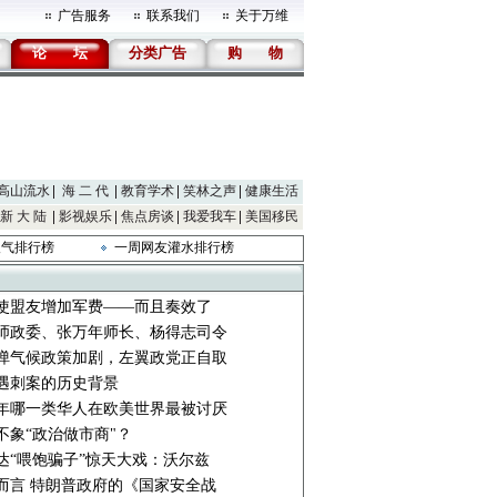
广告服务
联系我们
关于万维
论
坛
分类广告
购
物
高山流水
海 二 代
教育学术
笑林之声
健康生活
新 大 陆
影视娱乐
焦点房谈
我爱我车
美国移民
人气排行榜
一周网友灌水排行榜
使盟友增加军费——而且奏效了
师政委、张万年师长、杨得志司令
弹气候政策加剧，左翼政党正自取
遇刺案的历史背景
年哪一类华人在欧美世界最被讨厌
不象“政治做市商"？
达“喂饱骗子”惊天大戏：沃尔兹
而言 特朗普政府的《国家安全战