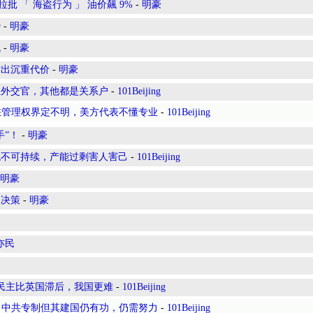
批 「 海盗行为 」 油价飆 9%
-
明豪
势
-
明豪
战
-
明豪
付出沉重代价
-
明豪
业外交官，其他都是关系户
-
101Beijing
峡管理权界定不明，美方代表不懂专业
-
101Beijing
手”！
-
明豪
税不可持续，产能过剩害人害己
-
101Beijing
明豪
的决策
-
明豪
亦民
使民主比英国滞后，我国更难
-
101Beijing
，中共专制但其建国仍有功，仍需努力
-
101Beijing