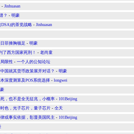
？
-
Jinhuasan
离谱？
-
明豪
DSA)的茶党战略
-
Jinhuasan
，日菲捶胸顿足
-
明豪
界判了西方国家死刑！
-
老尚童
力局限性
-
一个人的公知论坛
与中国就其货币政策展开对话？
-
明豪
本深度测算及POS系统选择
-
longwei
豪
必死，也不是全无征兆，小概率
-
101Beijing
计时色，光子芯片，量子芯片
-
仝天
法律或事实依据，彰显美国民主
-
101Beijing
豪