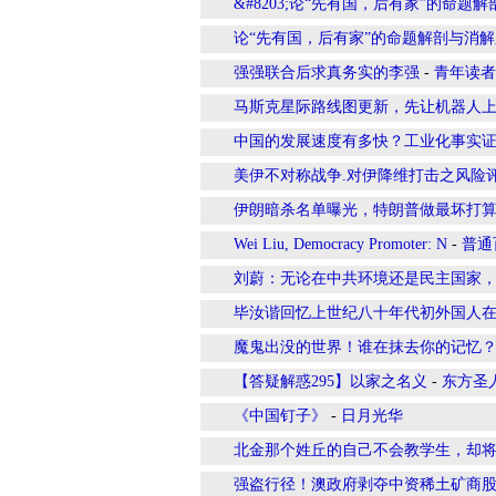
&#8203;论“先有国，后有家”的命题
论“先有国，后有家”的命题解剖与消
强强联合后求真务实的李强
-
青年读者
马斯克星际路线图更新，先让机器人
中国的发展速度有多快？工业化事实
美伊不对称战争.对伊降维打击之风险评
伊朗暗杀名单曝光，特朗普做最坏打
Wei Liu, Democracy Promoter: N
-
普通
刘蔚：无论在中共环境还是民主国家，
毕汝谐回忆上世纪八十年代初外国人在
魔鬼出没的世界！谁在抹去你的记忆
【答疑解惑295】以家之名义
-
东方圣
《中国钉子》
-
日月光华
北金那个姓丘的自己不会教学生，却
强盗行径！澳政府剥夺中资稀土矿商