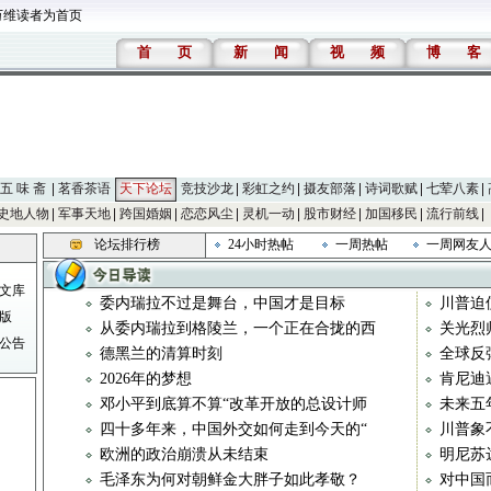
万维读者为首页
首
页
新
闻
视
频
博
客
五 味 斋
茗香茶语
天下论坛
竞技沙龙
彩虹之约
摄友部落
诗词歌赋
七荤八素
史地人物
军事天地
跨国婚姻
恋恋风尘
灵机一动
股市财经
加国移民
流行前线
论坛排行榜
24小时热帖
一周热帖
一周网友
文库
委内瑞拉不过是舞台，中国才是目标
川普迫
版
从委内瑞拉到格陵兰，一个正在合拢的西
关光烈
公告
德黑兰的清算时刻
全球反
2026年的梦想
肯尼迪
邓小平到底算不算“改革开放的总设计师
未来五
四十多年来，中国外交如何走到今天的“
川普象
欧洲的政治崩溃从未结束
明尼苏
毛泽东为何对朝鲜金大胖子如此孝敬？
对中国