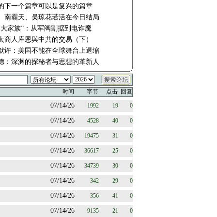
的下一个篇章可以是复兴的篇章
、南霸天、吴琼花若活在今日结局
四大家族”：从军阀割据到电诈魔
太商人库恩與中共的交易（下）
默许：美国不能在全球舞台上退缩
德：深渊的探秘者与思想的革新人
时间
字节
点击
回复
07/14/26
1992
19
0
07/14/26
4528
40
0
07/14/26
19475
31
0
07/14/26
36617
25
0
07/14/26
34739
30
0
07/14/26
342
29
0
07/14/26
356
41
0
07/14/26
9135
21
0