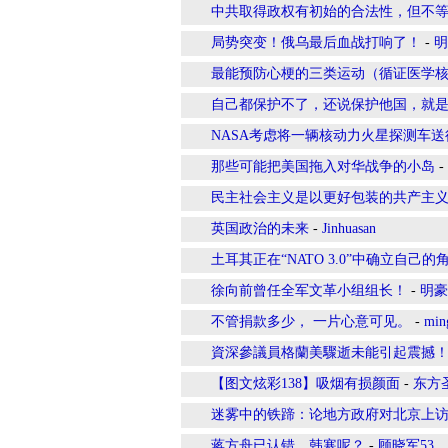
中共取得政权有初始的合法性，但不
局势突变！俄乌最后血战打响了！
-
明
最能预防心梗的三类运动（循证医学
自己都保护不了，还说保护他国，就
NASA考虑将一辆核动力火星探测车送
那些可能把美国拖入对华战争的小岛
-
民主社会主义是以更好包装的共产主
英国政治的未来
-
Jinhuasan
土耳其正在“NATO 3.0”中确立自己的
徐向前曾任全军文革小组组长！
-
明豪
不管捐款多少， 一片心意可见。
-
min
資深參議員格蘭美驟逝未能引起震撼
【图文炫彩138】吸烟有损颜面
-
东方
迷雾中的铁蹄：论地方政府对北京上访
蒋方舟已认错，韩寒呢？
-
顾晓军53