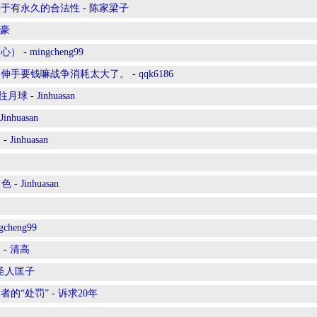
等于有永久的合法性
-
陈家梁子
豪
核心）
-
mingcheng99
是伸手要钱嘛战争消耗太大了。
-
qqk6186
往月球
-
Jinhuasan
Jinhuasan
义
-
Jinhuasan
角色
-
Jinhuasan
gcheng99
！
-
清高
圣人匡子
者的“处罚”
-
诉求20年