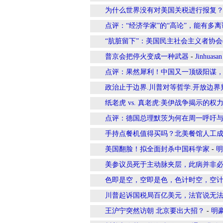
为什么世界没有对美国关税进行报复
点评：“经济学家”的“高论”，能有多
“肮脏留下”：美国民主社会主义者协会(
普京会把停火变成一种武器
-
Jinhuasan
点评：果然犀利！中国又一顶级阳谋
政治止于边界.川普对等哲学.开放边
纸老虎 vs. 真老虎:美伊战争揭示的权
点评：德国总理默茨为何在周一呼吁
手持点餐机值得买吗？北美餐馆人工成
美国翻脸！拟全面封杀中国科学家
-
明
美参议员死于主动脉夹层，此病并非
色即是空，空即是色，色计时空，空
川普起诉国税局百亿美元，法官说无
王沪宁突然访朝 北京要出大招？
-
明