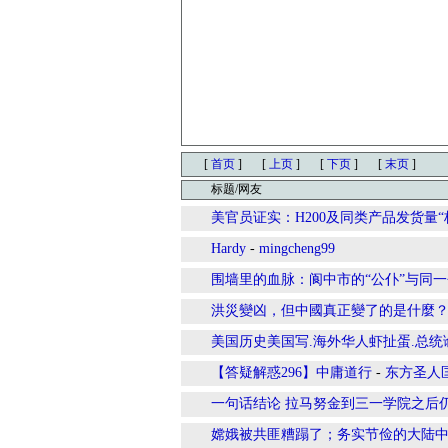
[
首页
]
[
上页
]
[
下页
]
[
末页
]
标题/网友
美官员证实：H200及同类产品发货量
Hardy
-
mingcheng99
围墙里的血脉：阆中市的“公仆”与同
洪災變凶，但中國真正變了的是什麼
美国历史美国写.海外华人虾扯蛋.总统
【答疑解惑296】中庸道行
-
东方圣人
一句话结论 拉马努金到三一学院之后
嫦娥被共匪糟蹋了；务实节俭的大陆