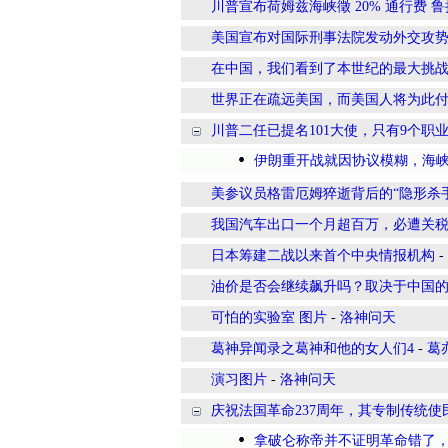
川普宣布荷姆兹海峡徵 20% 通行费 鲁拉
美国宣布对国际刑事法院发动外交攻
在中国，我们看到了本世纪的最大挑
世界正在疏远美国，而美国人将为此
川普二任已提名101大使，只有9个职
伊朗重开战就因协议模糊，海
美参议员格雷厄姆猝逝背后的“隐形杀
我国汽车出口一个月超百万，必遭关
日本筹建二战以来首个中央情报机构
-
油价是否会继续飙升吗？取决于中国
可怕的实验室 图片
-
洛神问天
葛神异闻录之葛神和他的女人们4
-
葛
演习图片
-
洛神问天
庆祝法国革命237周年，其专制传统
拿破仑称帝并不证明革命错了