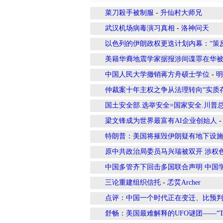
菜刀殺手被制服
-
升仙村大师兄
武汉机场病毒演习真相
-
洛神问天
以色列的伊朗政权更迭计划内幕：“策
美籍华裔地震学家据报涉间谍罪在华被
中国人民大学撤销蒋方舟硕士学位
-
明
仲裁案十年主权之争从法理转向“实质
国土安全部.选举安全=国家安全.川普
梁文锋成为世界最富有AI企业创始人
特朗普：美国将摧毁伊朗疑有地下设
原中共政治局委员马兴瑞被双开 涉权
中国多管齐下回击多国联合声明 中国
三论重建组织信托
-
孞烎Archer
点评：中国一个时代正在变迁、比预
舒畅：美国最难解释的UFO谜团——“Ti