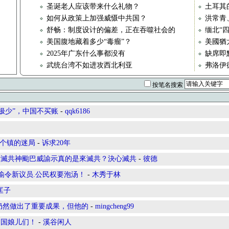
圣诞老人应该带来什么礼物？
土耳其
如何从政策上加强威慑中共国？
洪常青
舒畅：制度设计的偏差，正在吞噬社会的
缅北“
美国腹地藏着多少“毒瘤”？
美國猶
2025年广东什么事都没有
缺席即
武统台湾不如进攻西北利亚
弗洛伊
按笔名搜索
“极少”，中国不买账
-
qqk6186
一个镇的迷局
-
诉求20年
？滅共神颱巴威諭示真的是來滅共？決心滅共
-
彼德
谕令新议员.公民权要泡汤！
-
木秀于林
匡子
仍然做出了重要成果，但他的
-
mingcheng99
中国娘儿们！
-
溪谷闲人