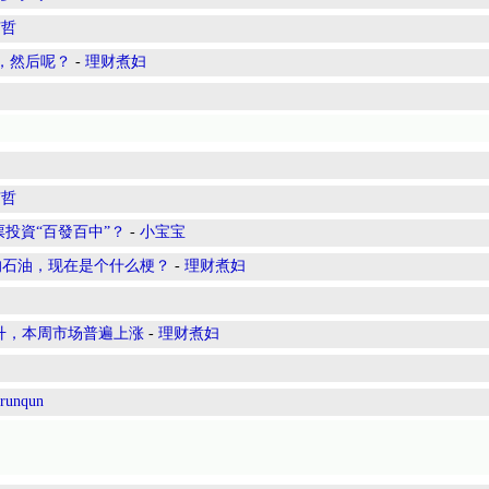
有哲
升，然后呢？
-
理财煮妇
有哲
投資“百發百中”？
-
小宝宝
跌跌的石油，现在是个什么梗？
-
理财煮妇
率回升，本周市场普遍上涨
-
理财煮妇
runqun