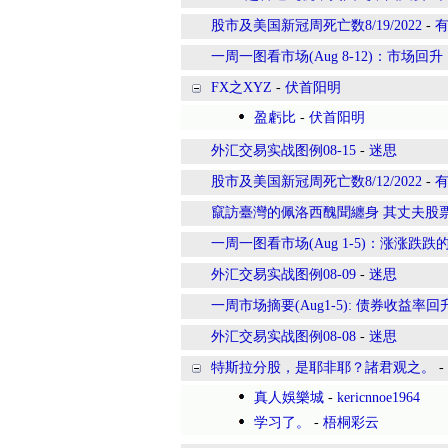
股市及美国新冠周死亡数8/19/2022
-
一周一图看市场(Aug 8-12)：市场回
FX之XYZ
-
伏首阳明
盈虧比
-
伏首阳明
外汇交易实战图例08-15
-
迷思
股市及美国新冠周死亡数8/12/2022
-
竄訪臺灣的佩洛西醜聞纏身 其丈夫股票
一周一图看市场(Aug 1-5)：涨涨
外汇交易实战图例08-09
-
迷思
一周市场摘要(Aug1-5): 债券收益
外汇交易实战图例08-08
-
迷思
特斯拉分股，是耶非耶？諸君观之。
-
真人娛樂城
-
kericnnoe1964
学习了。
-
梧桐彩云