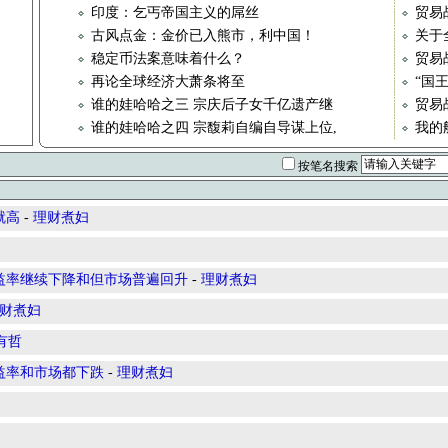
印度：乞丐帝国主义的屌丝
贸易战
古风点金：金价已入熊市，利中国！
关于
稳定币法案意味着什么？
贸易
再论全球经济大萧条将至
“国
谁的娃哈哈之三 宗庆后子女千亿遗产继
贸易战
谁的娃哈哈之四 宗馥莉自编自导谋上位,
我的
按笔名搜索
就高
-
理财煮妇
债券收益率继续下降和但市场普遍回升
-
理财煮妇
财煮妇
有哲
券收益率和市场都下跌
-
理财煮妇