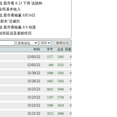
 股市看 8.23 下滑 说脱钩
全民基本收入
战 股市看输赢 8月16日
王新衣”总被扒
 股市看输赢 8.9 动荡
航班延误及索赔经历
时间
字节
点击
回复
12/03/22
1577
5395
0
12/02/22
449
5532
0
11/30/22
1000
5583
0
11/26/22
1665
5563
0
11/25/22
6022
5640
0
11/23/22
1187
5758
0
11/22/22
3396
5619
0
11/21/22
3513
5696
0