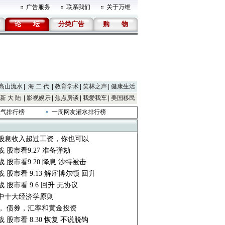
广告服务
联系我们
关于万维
论
坛
分类广告
购
物
高山流水
海 二 代
教育学术
笑林之声
健康生活
新 大 陆
影视娱乐
焦点房谈
我爱我车
美国移民
人气排行榜
一周网友灌水排行榜
股息收入超过工资，你也可以
 股市看9.27 准备弹劾
 股市看9.20 降息 沙特被击
 股市看 9.13 解雇博尔顿 回升
 股市看 9.6 回升 无协议
中十大经济学原则
， 债券，汇率和黄金投资
 股市看 8.30 恢复 不说脱钩