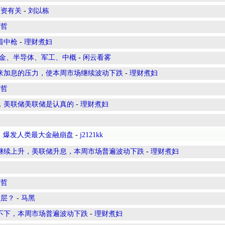
投资有关
-
刘以栋
有哲
躺着中枪
-
理财煮妇
黄金、半导体、军工、中概
-
闲云看雾
胀率和未来加息的压力，使本周市场继续波动下跌
-
理财煮妇
有哲
制通胀，美联储美联储是认真的
-
理财煮妇
之内，爆发人类最大金融崩盘
-
j2121kk
券收益率继续上升，美联储升息，本周市场普遍波动下跌
-
理财煮妇
有哲
上层？
-
马黑
率居高不下，本周市场普遍波动下跌
-
理财煮妇