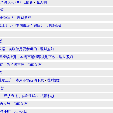
流失与 6000亿债务
-
金无明
有哲
续走强吗？
-
理财煮妇
益率继续上升，但本周市场普遍回升
-
理财煮妇
哲
：这个数据，美联储是要参考的
-
理财煮妇
债券收益率继续上升，本周市场继续波动下跌
-
理财煮妇
型晚宴，为持续市场
-
新闻发布
哲
收益率继续上升，本周市场波动下跌
-
理财煮妇
有哲
ssion，经济衰退，会发生吗？
-
理财煮妇
水平再提升
-
新闻发布
个多小时
-
3mworld