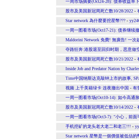
一周市场摘要(Oct24-28): 债券收
股市及美国新冠周死亡数10/28/2022
-
Star network 為什麼要挖星幣???
-
yy24
一周一图看市场(Oct17-21): 债券继续
Maldorini Network 免費! 無廣告! 一次
夺路狂奔:港股退至回归时期，恶意做
股市及美国新冠周死亡数10/21/2022
-
Inside Job and Predator Nation by Charle
Tims中国纳斯达克敲钟上市的故事, SP
视频 上千美籍绿卡 连夜撤出中国
-
有
一周一图看市场(Oct10-14): 如今高
股市及美国新冠周死亡数10/14/2022
-
一周一图看市场(Oct3-7): “小心，前
手机挖矿的龙头老大老二和老三!!!
-
y
Star network 星幣是一個價值被低估的幣