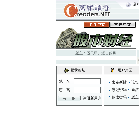
设
版主：
股民甲
、
远古的风
登录论坛
用户桌面
笔 名：
发布新帖
论坛
忘记密码
简洁
密 码：
修改密码
版主
注册新用户