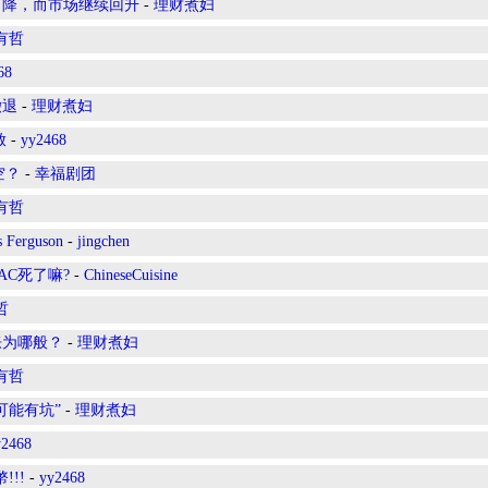
益率下降，而市场继续回升
-
理财煮妇
有哲
68
撤退
-
理财煮妇
啟
-
yy2468
空？
-
幸福剧团
有哲
s Ferguson
-
jingchen
AC死了嘛?
-
ChineseCuisine
哲
通胀为哪般？
-
理财煮妇
有哲
面可能有坑”
-
理财煮妇
y2468
!!!
-
yy2468