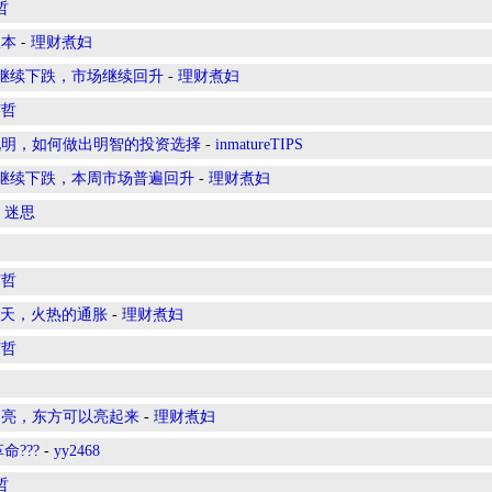
哲
根本
-
理财煮妇
券收益率继续下跌，市场继续回升
-
理财煮妇
有哲
说明，如何做出明智的投资选择
-
inmatureTIPS
券收益率继续下跌，本周市场普遍回升
-
理财煮妇
-
迷思
有哲
热的夏天，火热的通胀
-
理财煮妇
有哲
西方不亮，东方可以亮起来
-
理财煮妇
命???
-
yy2468
哲