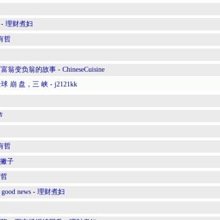
-
理财煮妇
有哲
亿万富翁变负翁的故事
-
ChineseCuisine
，全球 崩 盘，三 峡
-
j2121kk
芦
有哲
撇子
有哲
good news
-
理财煮妇