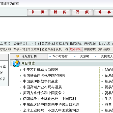
万维读者为首页
首
页
新
闻
视
频
博
客
五 味 斋
茗香茶语
天下论坛
竞技沙龙
彩虹之约
摄友部落
诗词歌赋
七荤八素
史地人物
军事天地
跨国婚姻
恋恋风尘
灵机一动
股市财经
加国移民
流行前线
论坛排行榜
24小时热帖
一周热帖
一周网友
文库
中美芯片戰進入新階段
我的
版
美国拼命想卡死中国的咽喉
贸易战
公告
中国成伊朗战争的赢家
贸易战
中国高端产业布局与进展
贸易战
美西方拿什么和中国竞争？
贸易战
伊朗战争：全球化已死，中国获利
生活
中东战火给中国带来史诗级出口机遇
股票
全球工业终局：不加入中国就被淘汰
贸易战