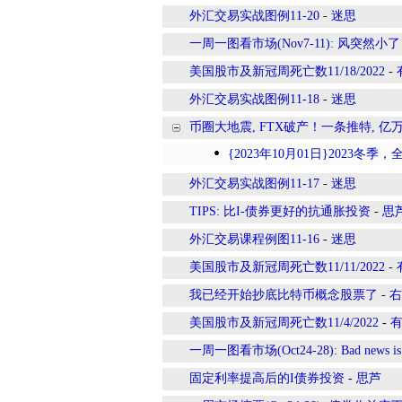
外汇交易实战图例11-20
-
迷思
一周一图看市场(Nov7-11): 风突然小了
美国股市及新冠周死亡数11/18/2022
-
外汇交易实战图例11-18
-
迷思
币圈大地震, FTX破产！一条推特, 
{2023年10月01日}2023冬季
外汇交易实战图例11-17
-
迷思
TIPS: 比I-债券更好的抗通胀投资
-
思
外汇交易课程例图11-16
-
迷思
美国股市及新冠周死亡数11/11/2022
-
我已经开始抄底比特币概念股票了
-
右
美国股市及新冠周死亡数11/4/2022
-
一周一图看市场(Oct24-28): Bad news is 
固定利率提高后的I债券投资
-
思芦