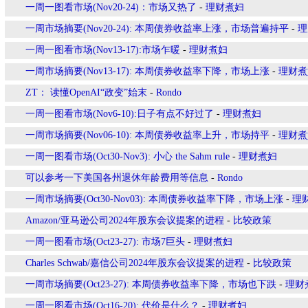
一周一图看市场(Nov20-24)：市场又热了
-
理财煮妇
一周市场摘要(Nov20-24): 本周债券收益率上涨，市场普遍持平
-
理
一周一图看市场(Nov13-17):市场乍暖
-
理财煮妇
一周市场摘要(Nov13-17): 本周债券收益率下降，市场上涨
-
理财煮
ZT： 读懂OpenAI“政变”始末
-
Rondo
一周一图看市场(Nov6-10):日子有点不好过了
-
理财煮妇
一周市场摘要(Nov06-10): 本周债券收益率上升，市场持平
-
理财煮
一周一图看市场(Oct30-Nov3): 小心 the Sahm rule
-
理财煮妇
可以参考一下美国各州退休年龄费用等信息
-
Rondo
一周市场摘要(Oct30-Nov03): 本周债券收益率下降，市场上涨
-
理
Amazon/亚马逊公司2024年股东会议提案的进程
-
比较政策
一周一图看市场(Oct23-27): 市场7巨头
-
理财煮妇
Charles Schwab/嘉信公司2024年股东会议提案的进程
-
比较政策
一周市场摘要(Oct23-27): 本周债券收益率下降，市场也下跌
-
理财
一周一图看市场(Oct16-20): 代价是什么？
-
理财煮妇