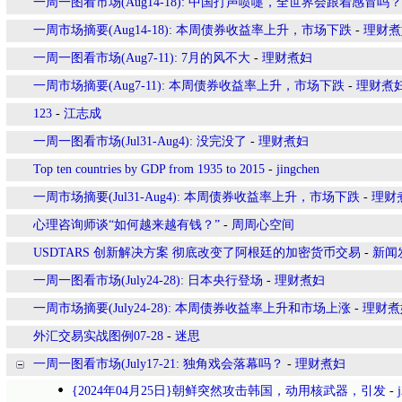
一周一图看市场(Aug14-18): 中国打声喷嚏，全世界会跟着感冒吗？
一周市场摘要(Aug14-18): 本周债券收益率上升，市场下跌
-
理财煮
一周一图看市场(Aug7-11): 7月的风不大
-
理财煮妇
一周市场摘要(Aug7-11): 本周债券收益率上升，市场下跌
-
理财煮
123
-
江志成
一周一图看市场(Jul31-Aug4): 没完没了
-
理财煮妇
Top ten countries by GDP from 1935 to 2015
-
jingchen
一周市场摘要(Jul31-Aug4): 本周债券收益率上升，市场下跌
-
理财
心理咨询师谈“如何越来越有钱？”
-
周周心空间
USDTARS 创新解决方案 彻底改变了阿根廷的加密货币交易
-
新闻
一周一图看市场(July24-28): 日本央行登场
-
理财煮妇
一周市场摘要(July24-28): 本周债券收益率上升和市场上涨
-
理财煮
外汇交易实战图例07-28
-
迷思
一周一图看市场(July17-21: 独角戏会落幕吗？
-
理财煮妇
{2024年04月25日}朝鲜突然攻击韩国，动用核武器，引发
-