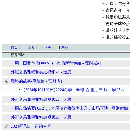
印度：乞丐
古风点金：
稳定币法案
再论全球经
谁的娃哈哈之
谁的娃哈哈之
[
首页
]
[
上页
]
[
下页
]
[
末页
]
标题/网友
一周一图看市场(Jan2-5)：市场新年伊始
-
理财煮妇
外汇交易课程和实战视频24
-
迷思
螳螂的故事-风险篇
-
理财煮妇
{2024年10月02日}2024冬季，全球 崩 盘，三 峡
-
fgi25xx
外汇交易课程和实战视频22
-
迷思
一周市场摘要(Jan2-5): 本周债券收益率上升，市场下跌
-
理财煮妇
外汇交易课程和实战视频20
-
迷思
2024新风口
-
纽约何哲