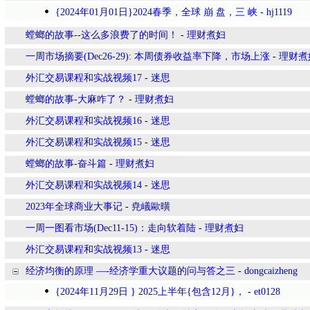
{2024年01月01日}2024春季，全球 崩 盘，三 峡
-
hj1119
​螳螂的故事--这么多浪费了的时间！
-
理财煮妇
一周市场摘要(Dec26-29): 本周债券收益率下降，市场上涨
-
理财煮
外汇交易课程和实战视频17
-
迷思
螳螂的故事-大麻咋了？
-
理财煮妇
外汇交易课程和实战视频16
-
迷思
外汇交易课程和实战视频15
-
迷思
螳螂的故事-奋斗篇
-
理财煮妇
外汇交易课程和实战视频14
-
迷思
2023年全球商业大事记
-
尭嶬歐曂
一周一图看市场(Dec11-15)：走向软着陆
-
理财煮妇
外汇交易课程和实战视频13
-
迷思
经济均衡的原理 —-经济学重大议题的问与答之三
-
dongcaizheng
{2024年11月29日 } 2025上半年{包含12月}，
-
et0128