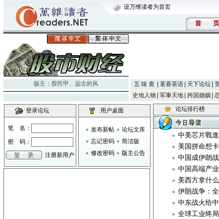
设万维读者为首页
首
版主：
股民甲
、
远古的风
五 味 斋
茗香茶语
天下论坛
史地人物
军事天地
跨国婚姻
论坛排行榜
登录论坛
用户桌面
笔 名：
发布新帖
论坛文库
中美芯片戰
忘记密码
简洁版
密 码：
美国拼命想
修改密码
版主公告
注册新用户
中国成伊朗
中国高端产
美西方拿什
伊朗战争：
中东战火给
全球工业终