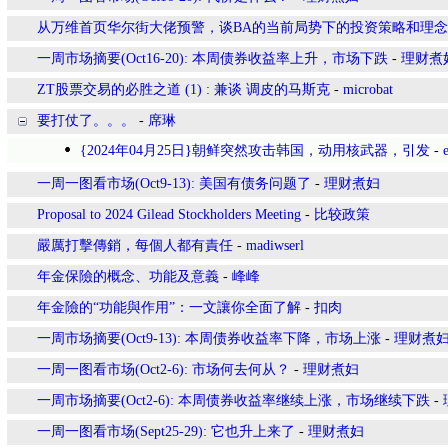
从万维首页华尔街大佬预警，谈BA的当前局势下的投资策略和理念
一周市场摘要(Oct16-20): 本周债券收益率上升，市场下跌
-
理财煮
ZT股票交易的必胜之道 (1) : 兼谈 调皮的马斯克
-
microbat
要打仗了。。。
-
席琳
{2024年04月25日}朝鲜突然攻击韩国，动用核武器，引发
-
一周一图看市场(Oct9-13): 美国有债务问题了
-
理财煮妇
Proposal to 2024 Gilead Stockholders Meeting
-
比较政策
嚴厲打擊傳銷，每個人都有責任
-
madiwserl
年金保險的概念、功能及意義
-
峰峰
年金險的“功能與作用”：一文讓你全面了解
-
扣肉
一周市场摘要(Oct9-13): 本周债券收益率下降，市场上涨
-
理财煮
一周一图看市场(Oct2-6): 市场何去何从？
-
理财煮妇
一周市场摘要(Oct2-6): 本周债券收益率继续上涨，市场继续下跌
-
一周一图看市场(Sept25-29): 它也升上来了
-
理财煮妇