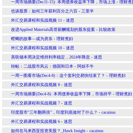
一周市场摘要(Dec11-15): 本周债券收益率下降，市场上涨
-
理财煮
也谈股票：如何三年获利百分之六百
-
三里半
外汇交易课程和实战视频 11
-
迷思
改进Applied Materials高管薪酬规划的股东提案
-
比较政策
螳螂的故事—成为房东
-
理财煮妇
外汇交易课程和实战视频 10
-
迷思
美联储本周决定维持利率稳定，2024年降息
-
迷思
转帖：二战股市风云：德国和日本
-
阿妞不牛
一周一图看市场(Dec4-8)：这个套利交易快结束了？
-
理财煮妇
外汇交易课程和实战视频 8
-
迷思
一周市场摘要(Dec4-8): 本周债券收益率下降，市场持平
-
理财煮妇
外汇交易课程和实战视频 7
-
迷思
印度股市“三年翻两倍”，印度到底做对了什么？
-
cacainus
外汇交易课程和实战视频 6
-
迷思
如何在马来西亚投资美股？_Hawk Insight
-
cacainus