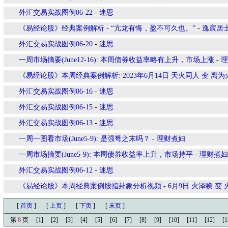
外汇交易实战图例06-22
-
迷思
《易经论股》经典案例解析 - “亢龙有悔，盈不可久也。”
-
逸宸居
外汇交易实战图例06-20
-
迷思
一周市场摘要(June12-16): 本周债券收益率略有上升，市场上涨
-
理
《易经论股》本周经典案例解析: 2023年6月14日 天火同人 变 
外汇交易实战图例06-16
-
迷思
外汇交易实战图例06-15
-
迷思
外汇交易实战图例06-13
-
迷思
一周一图看市场(June5-9): 是强弩之末吗？
-
理财煮妇
一周市场摘要(June5-9): 本周债券收益率上升，市场持平
-
理财煮妇
外汇交易实战图例06-12
-
迷思
《易经论股》本周经典案例股指卦象分析视频 - 6月9日 火泽睽 变 
[
首页
]
[
上页
]
[
下页
]
[
末页
]
第
8
页
[1]
[2]
[3]
[4]
[5]
[6]
[7]
[8]
[9]
[10]
[11]
[12]
[1