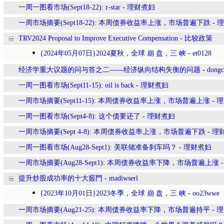
一周一图看市场(Sept18-22): r-star
-
理财煮妇
一周市场摘要(Sept18-22): 本周债券收益率上涨，市场普遍下跌
-
理
TRV2024 Proposal to Improve Executive Compensation
-
比较政策
{2024年05月07日}2024夏秋，全球 崩 盘，三 峡
-
et0128
经济学重大议题的问与答之二——经济纵向结构失衡的问题
-
dongc
一周一图看市场(Sept11-15): oil is back
-
理财煮妇
一周市场摘要(Sept11-15): 本周债券收益率上涨，市场普遍上涨
-
理
一周一图看市场(Sept4-8): 这个债要还了
-
理财煮妇
一周市场摘要(Sept 4-8): 本周债券收益率上涨，市场普遍下跌
-
理
一周一图看市场(Aug28-Sept1): 美联储准备刹车吗？
-
理财煮妇
一周市场摘要(Aug28-Sept1): 本周债券收益率下降，市场普遍上涨
提升炒股成功率的十大竅門
-
madiwserl
{2023年10月01日}2023冬季，全球 崩 盘，三 峡
-
oo23wwe
一周市场摘要(Aug21-25): 本周债券收益率下降，市场普遍持平
-
理