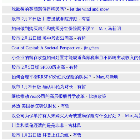
脫歐後的英國還值得移民嗎?
-
let the wind and snow
股市 2月19日版 川普没被参院弹劾
-
有哲
如何做到购买房产和购买分红保险两不误？
-
Max,马新明
股市 2月12日版 美中股市52周高
-
有哲
Cost of Capital: A Societal Perspective
-
jingchen
小企业的留存收益如何处置才能规避高额税率且不影响主动收入的
股市 2月5日版 SP500历史高
-
有哲
如何合理平衡RRSP和分红式保险的购买？
-
Max,马新明
股市 1月29日版 确认耶伦为财长
-
有哲
继续推动Visa公司的高层报酬哲学改革
-
比较政策
路透 美国参院确认财长
-
有哲
以公司为保单持有人来购买人寿或重病保险有什么好处？
-
Max,
川普和葉倫經濟的是是非非
-
古林风
股市 1月22日版 拜登上任总统
-
有哲