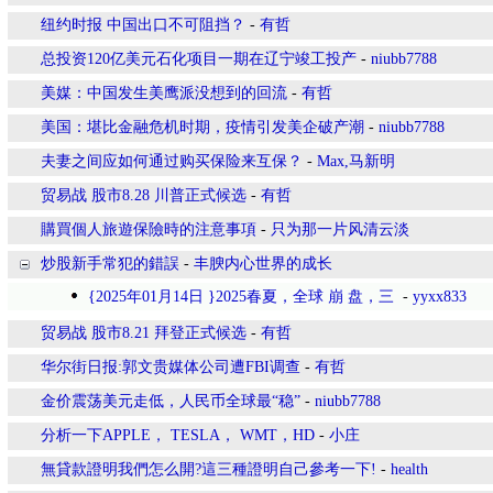
纽约时报 中国出口不可阻挡？
-
有哲
总投资120亿美元石化项目一期在辽宁竣工投产
-
niubb7788
美媒：中国发生美鹰派没想到的回流
-
有哲
美国：堪比金融危机时期，疫情引发美企破产潮
-
niubb7788
夫妻之间应如何通过购买保险来互保？
-
Max,马新明
贸易战 股市8.28 川普正式候选
-
有哲
購買個人旅遊保險時的注意事項
-
只为那一片风清云淡
炒股新手常犯的錯誤
-
丰腴内心世界的成长
{2025年01月14日 }2025春夏，全球 崩 盘，三
-
yyxx833
贸易战 股市8.21 拜登正式候选
-
有哲
华尔街日报:郭文贵媒体公司遭FBI调查
-
有哲
金价震荡美元走低，人民币全球最“稳”
-
niubb7788
分析一下APPLE， TESLA， WMT，HD
-
小庄
無貸款證明我們怎么開?這三種證明自己參考一下!
-
health