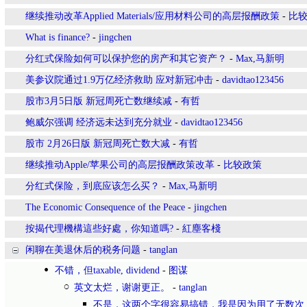
继续推动改革Applied Materials/应用材料公司的高层报酬政策
-
比
What is finance?
-
jingchen
分红式保险如何可以保护您的房产和其它资产？
-
Max,马新明
美参议院通过1.9万亿经济救助 应对新冠冲击
-
davidtao123456
股市3月5日版 新冠周死亡数继续减
-
有哲
鲍威尔强调 经济远未达到充分就业
-
davidtao123456
股市 2月26日版 新冠周死亡数大减
-
有哲
继续推动Apple/苹果公司的高层报酬政策改革
-
比较政策
分红式保险，到底应该怎么买？
-
Max,马新明
The Economic Consequence of the Peace
-
jingchen
按揭代理機構這些好處，你知道嗎?
-
紅塵客棧
闲聊在美退休后的税务问题
-
tanglan
不错，但taxable, dividend
-
图谋
英文太烂，谢谢更正。
-
tanglan
不是，这两个字很容易搞错，我是因为用了无数次