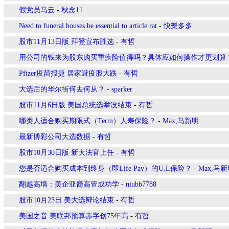
假党员马云
-
秋念11
Need to funeral houses be essential to article rat
-
快樂多多
股市11月13日版 拜登宣布胜选
-
有哲
用公司的钱来为股东购买重疾险值得吗？具体应如何操作才更划算
Pfizer疫苗报捷 居家避疫股大跌
-
有哲
大选后的华尔街何去何从？
-
sparker
股市11月6日版 美国总统选举没结束
-
有哲
哪类人适合购买期限式（Term）人寿保险？
-
Max,马新明
最新博彩公司大选数据
-
有哲
股市10月30日版 新大法官上任
-
有哲
您是否适合购买成本到终身（即Life Pay）的U.L保险？
-
Max,马
翻越高墙：美企亚裔高管成功学
-
niubb7788
股市10月23日 美大选辩论结束
-
有哲
美国之音 美联邦预算赤字创75年高
-
有哲