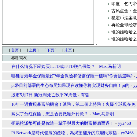
印度：乞丐
古风点金：
稳定币法案
再论全球经
谁的娃哈哈之
谁的娃哈哈之
[
首页
]
[
上页
]
[
下页
]
[
末页
]
标题/网友
在什么情况下应购买JLTD或JFTD联合保险？
-
Max,马新明
哪種香港年金保險最好?年金保險和儲蓄保險一樣嗎?你會挑選嗎?
-
pi幣目前部署的生态布局如果现在读懂你将实现财务自由！pi的
-
y
股市5月7日 新冠周死亡数平26周低
-
有哲
10年一遇實現暴富的機會！派幣，第二個比特幣！火爆全球現在免
购买了分红保险，您是否要做额外付款？
-
Max,马新明
拒絕挖派幣可能是你這一輩子與最大的財富擦肩而過！
-
yy2468
Pi Network是時代發展的產物，為渴望翻身的底層民眾指
-
yy2468