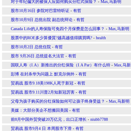
对于年纪偏大的被保人应如何购买分红式保险？
-
Max,马新明
股市10月16日 参院对巴雷特听证
-
有哲
股市10月9日 总统出院 副总统辩论
-
有哲
Canada Life的人寿保险可免四个月保费是怎么回事？
-
Max,马新明
股票中的ROE多少算優質?越高越值得購買嗎?
-
health
股市10月2日 总统住院
-
有哲
股市 9月26日 总统提名大法官
-
有哲
国联人寿（I.A）新推出的分红保险（I.A Par）有什么特
-
Max,马
彭博 在封杀华为问题上 默克尔例外
-
有哲
贸易战 股市9.18美198K人死于新冠
-
有哲
贸易战 股市9.11川普2月知新冠厉害
-
有哲
父母为孩子购买的分红保险如何可让孩子终身受益？
-
Max,马新明
美媒：大部分美企不想搬回美国
-
有哲
前8月中国外贸突破20万亿元，出口正增长
-
niubb7788
贸易战 股市9月4 日 本周股市下滑
-
有哲