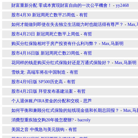
財富重新分配 零成本實現財富自由的一次公平機會！
-
yy2468
股市4月30 新冠周死亡数平25周低
-
有哲
如何才能做到即使在失去独立生活能力时也能活得有尊严？
-
Max
股市4月23日 新冠周死亡数平上周低
-
有哲
购买分红保险相对于房产投资有什么利与弊？
-
Max,马新明
股市4月16日版 新冠周死亡数23周低
-
有哲
花同样的钱是购买分红式保险好还是万通式保险好？
-
Max,马新明
雪铁龙: 高端车将在中国制造
-
有哲
股市4月9日版 SP500历史高
-
有哲
股市4月2日版 拜登发布基建法案
-
有哲
个人退休账户IRA资金的分配和交税
-
思芦
如何平衡和兼顾分红式保险的短线现金值和长期总回报？
-
Max,
消費型重疾險交夠20年後怎麼辦?
-
bacroly
美国之音 中俄急与美元脱钩
-
有哲