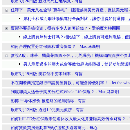
股市3月26日版 新冠周死亡继续减
-
有哲
任澤平：美元又在全球“剪羊毛”，建議減持美元資產，反抗美元霸
犀利士和威而鋼壯陽藥進行全面對比，讓你懂得如何選擇
-
賈躍亭要是搞投資，得有多少人追著給錢？
-
愛的魔力轉圈圈
線上購買犀利士好嗎？相比線下，線上購買可達到隱秘，便
如何合理配置分红保险和重病保险？
-
Max,马新明
數說A股：味茅、醫藥茅跌跌不休，元兇曝光！機構稱白酒股性價
男人承受過多的壓力或會導致勃起功能障礙，勃起功能障礙
股市3月19日版 美联储不变零利率
-
有哲
不在開發商指定銀行申請房屋貸款，可能會降低利率！
-
let the wi
到底哪类人适合于购买分红式Whole Life保险？
-
Max,马新明
彭博 半导体涨价 被忽略的通膨指标
-
有哲
股市3月12日版 通过1.9兆美元救济
-
有哲
如何用JLTD分红保险来使退休收入最大化并兼顾高效传承财富？
-
如何貸款買房最劃算?學好這些少還幾萬元
-
無心