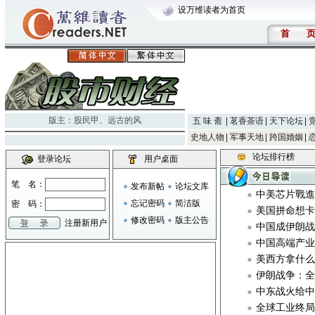
设万维读者为首页
首
版主：
股民甲
、
远古的风
五 味 斋
茗香茶语
天下论坛
史地人物
军事天地
跨国婚姻
论坛排行榜
登录论坛
用户桌面
笔 名：
发布新帖
论坛文库
中美芯片戰
忘记密码
简洁版
密 码：
美国拼命想
修改密码
版主公告
注册新用户
中国成伊朗
中国高端产
美西方拿什
伊朗战争：
中东战火给
全球工业终