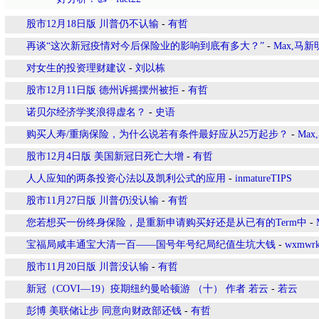
股市12月18日版 川普仍不认输
-
有哲
再谈“这次新冠疫情对今后保险业的影响到底有多大？”
-
Max,马新
对女生的投资理财建议
-
刘以栋
股市12月11日版 德州诉摇摆州被拒
-
有哲
诺贝尔经济学奖浪得虚名？
-
史语
购买人寿/重病保险，为什么说若有条件最好应从25万起步？
-
Ma
股市12月4日版 美国新冠日死亡大增
-
有哲
人人应知的两条投资心法以及凯利公式的应用
-
inmatureTIPS
股市11月27日版 川普仍没认输
-
有哲
您若想买一份终身保险，是重新申请购买好还是从已有的Term中
-
宝福局咸丰通宝大清一百——国号年号纪局纪值生坑大钱
-
wxmwrk
股市11月20日版 川普没认输
-
有哲
新冠（COVI—19）疫期纽约曼哈顿游 （十） 作者 若云
-
若云
彭博 美联储让步 同意向财政部还钱
-
有哲