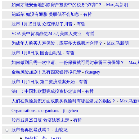
如何才能安全地拆除房产投资中的税务“炸弹”？
-
Max,马新明
鲍威尔 如没有通胀 美联储不会加息
-
有哲
股市 1月15日版 众院弹劾了川普
-
有哲
VOA 美中贸易战使24.5万美国人失业
-
有哲
为成年人购买人寿保险，应买多大保额才合理？
-
Max,马新明
股市 1月8日版 国会山动乱
-
有哲
如何做到只需一次申请、一份保费就可同时获得三份保障？
-
Max
金融风险加剧！又有四家银行拟托管
-
fkuegtey
股市 1月1日版 第二救济法案开始
-
有哲
法广：中国和欧盟完成投资协定谈判
-
有哲
人们在保险意识方面或购买保险时有哪些常见的误区？
-
Max,马新
Organisations as organisms
-
jingchen
股市12月25日版 救济法案未定
-
有哲
股市會再度暴跌嗎？
-
山蛟龙
好分析！👍
-
fact22