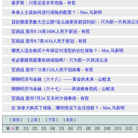
索罗斯：川普还是非常危险
-
有哲
单身人士该如何进行保险的配置？
-
Max,马新明
貸款難度系數大怎么辦?這么做更容易貸到款!
-
只为那一片风清云
贸易战 股市8.14美168K人死于新冠
-
有哲
贸易战 股市8.7美161k人死于新冠
-
有哲
哪类人适合购买十年保证付清型的分红保险？
-
Max,马新明
有必要購買嚴重疾病保險嗎?
-
只为那一片风清云淡
贸易战 股市7.31美152k人死于冠病毒
-
有哲
聊聊经济与金融（六十八）------黄金的未来
-
山蛟龙
聊聊经济与金融（六十七）——再谈粮食危机
-
山蛟龙
贸易战 股市7月24 互关对方领事馆
-
有哲
在 加拿大购买了保险，哪些情况下会没得赔？
-
Max,马新明
[
首页
]
[
上页
]
[
下页
]
[
末页
]
第
14
页
[1]
[2]
[3]
[4]
[5]
[6]
[7]
[8]
[9]
[10]
[11]
[12]
[