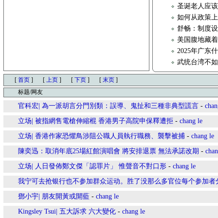
圣诞老人应
如何从政策
舒畅：制度
美国腹地藏着
2025年广东
武统台湾不
[
首页
]
[
上页
]
[
下页
]
[
末页
]
标题/网友
官科宏| 為一派胡言分門別類：誤導、鬼扯和三種非典型謊言
-
chan
立场| 被指網售電槍伸縮棍 香港男子高院申保釋遭拒
-
chang le
立场| 香港作家恐懼鳥涉阻公職人員執行職務、襲擊被捕
-
chang le
陳奕迅：取消年底25場紅館演唱會 將安排退票 無法承諾改期
-
chan
立场| 人日發佈鄭文傑「認罪片」 惟聲音不對口形
-
chang le
我宁可去抢银行也不参加群众运动。胜了没那么多官位每个参加者
鄧小宇| 朋友開黃或開藍
-
chang le
Kingsley Tsui| 五大訴求 六大變化
-
chang le