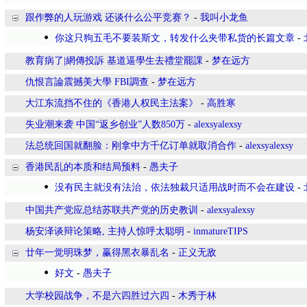
跟作弊的人玩游戏 还谈什么公平竞赛？
-
我叫小龙鱼
你这只狗五毛不要装斯文，转发什么夹带私货的长篇文章
-
教育病了|網傳投訴 基道逼學生去禮堂罷課
-
梦在远方
仇恨言論震撼美大學 FBI調查
-
梦在远方
大江东流挡不住的《香港人权民主法案》
-
高胜寒
失业潮来袭 中国“返乡创业”人数850万
-
alexsyalexsy
法总统回国就翻脸：刚拿中方千亿订单就取消合作
-
alexsyalexsy
香港民乱的本质和结局预料
-
愚夫子
没有民主就没有法治，依法独裁只适用战时而不会在建设
-
中国共产党应总结苏联共产党的历史教训
-
alexsyalexsy
杨安泽谈辩论策略, 主持人惊呼太聪明
-
inmatureTIPS
廿年一觉明珠梦，赢得黑衣暴乱名
-
正义无敌
好文
-
愚夫子
大学校园战争，不是六四胜过六四
-
木秀于林