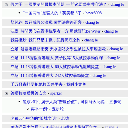
假才子| 一國兩制的最根本問題 — 誰來監督中共守法？
-
chang le
“一国两制”是骗人的！英美都 S了
-
hewe8998
顏純鈎| 曾鈺成假公濟私 蒙面法壽終正寢
-
chang le
沈墨| 時間民心在香港抗爭者一方 勇武謹記Be Water
-
chang le
我要攬炒| 我们只是未贏，記得煲底之約
-
chang le
立场| 疑塞港鐵起衝突 天水圍站女學生被拉入車廂圍毆
-
chang le
立场| 11.18聲援香港理大 黃子悅等15人被控暴動保釋
-
chang le
立场| 11.18聲援香港理大 60人被控暴動九龍城提堂
-
chang le
立场| 11.18聲援香港理大 242人被控暴動提堂
-
chang le
千万只青蛙要把她拉回井里去
-
我叫小龙鱼
答噶拉哈后再答安文
-
sparker
追求和平, 属于人类“普世价值”，可你能因此说:
-
五步蛇
再举一例:
-
五步蛇
老猿334-中华的“长城文明”
-
老猿
美海洋及大气局：2019超99.9%機會成最熱五年之一
-
chang le