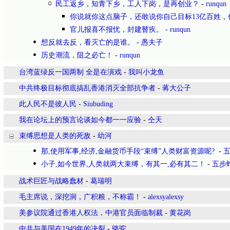
民工返乡，知青下乡，工人下岗，是再创业？
-
runqun
你说就你这点脑子，还敢说你自己目标13亿百姓，
官儿报喜不报忧，封建瞽疾。
-
runqun
想反就去反，看灭亡的是谁。
-
愚夫子
历史潮流，阻之必亡！
-
runqun
台湾蓝绿反一国两制 全是在演戏
-
我叫小龙鱼
中共终极目标彻底搞乱香港消灭全部抗争者
-
蒋大公子
此人民不是彼人民
-
Siubuding
我在论坛上的预言论谈如今都一一应验
-
仝天
束缚思想是人类的死敌
-
幼河
那,使用军事,经济,金融货币手段“束缚”人类财富资源呢?
-
小子,如今世界,人类就两大束缚，有其一,必有其二！
-
五步
战术巨匠与战略蠢材
-
葛瑞明
毛主席说，深挖洞，广积粮，不称霸！
-
alexsyalexsy
美参议院通过香港人权法，中港官员面临制裁
-
黄花岗
中共与美国在1949年的决裂
-
骆驼