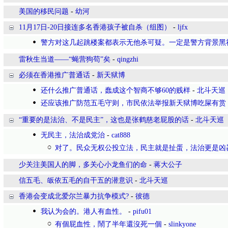
美国的移民问题
-
幼河
11月17日-20日接连多名香港孩子被自杀（组图）
-
ljfx
警方对这几起跳楼案都表示无他杀可疑。一定是警方背景黑
雷秋生当道——“蝇营狗苟”矣
-
qingzhi
必须在香港推广普通话
-
新天狱博
还什么推广普通话，蠢成这个智商不够60的贱样
-
北斗天巡
还应该推广防范五毛守则，市民依法举报新天狱博吃屎有赏
“重要的是法治、不是民主”，这也是张鹤慈老屁股的话
-
北斗天巡
无民主，法治成党治
-
cat888
对了。民众无权公投立法，民主就是扯蛋，法治更是凶
少关注美国人的脚，多关心小龙鱼们的命
-
蒋大公子
信五毛、皈依五毛的自干五的潜意识
-
北斗天巡
香港会变成北爱尔兰暴力抗争模式?
-
彼德
我认为会的。港人有血性。
-
pifu01
有個屁血性，鬧了半年還沒死一個
-
slinkyone