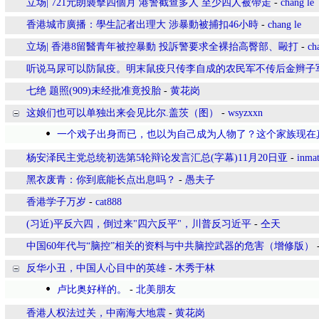
立场| 721元朗襲擊四個月 港警截查多人 至少四人被帶走
-
chang le
香港城市廣播：學生記者出理大 涉暴動被捕扣46小時
-
chang le
立场| 香港8留醫青年被控暴動 投訴警要求全裸抬高臀部、毆打
-
ch
听说马尿可以防鼠疫。明末鼠疫只传李自成的农民军不传后金辫子
七绝 题照(909)未经批准竟投胎
-
黄花岗
这娘们也可以单独出来会见比尔.盖茨（图）
-
wsyzxxn
一个戏子出身而已，也以为自己成为人物了？这个家族现在
杨安泽民主党总统初选第5轮辩论发言汇总(字幕)11月20日亚
-
inma
黑衣废青：你到底能长点出息吗？
-
愚夫子
香港学子万岁
-
cat888
(习近)平反六四，倒过来"四六反平"，川普反习近平
-
仝天
中国60年代与“脑控”相关的资料与中共脑控武器的危害（增修版）
反华小丑，中国人心目中的英雄
-
木秀于林
卢比奥好样的。
-
北美朋友
香港人权法过关，中南海大地震
-
黄花岗