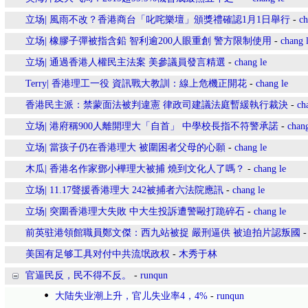
立场| 風雨不改？香港商台「叱咤樂壇」頒獎禮確認1月1日舉行
-
ch
立场| 橡膠子彈被指含鉛 智利逾200人眼重創 警方限制使用
-
chang 
立场| 通過香港人權民主法案 美參議員發言精選
-
chang le
Terry| 香港理工一役 資訊戰大教訓：線上危機正開花
-
chang le
香港民主派：禁蒙面法被判違憲 律政司建議法庭暫緩執行裁決
-
ch
立场| 港府稱900人離開理大「自首」 中學校長指不符警承諾
-
chang
立场| 當孩子仍在香港理大 被圍困者父母的心願
-
chang le
木瓜| 香港名作家鄧小樺理大被捕 燒到文化人了嗎？
-
chang le
立场| 11.17聲援香港理大 242被捕者六法院應訊
-
chang le
立场| 突圍香港理大失敗 中大生投訴遭警毆打跪碎石
-
chang le
前英驻港領館職員鄭文傑：西九站被捉 嚴刑逼供 被迫拍片認叛國
美国有足够工具对付中共流氓政权
-
木秀于林
官逼民反，民不得不反。
-
runqun
大陆失业潮上升，官儿失业率4，4%
-
runqun