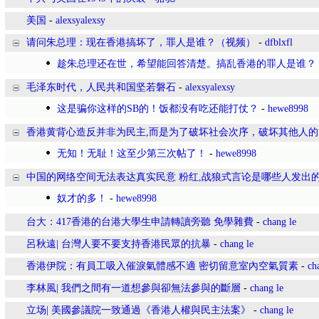
美国
-
alexsyalexsy
请问朱总理：现在香港搞坏了，罪人是谁？（视频）
-
dfblxfl
趁朱总理还在世，希望能回答清楚。搞乱香港的罪人是谁？
毛泽东时代，人民共和国坚若磐石
-
alexsyalexsy
这是骗你这样的SB的！饭都没有吃还能打仗？
-
hewe8998
香港黄背心造反并非为民主,而是为了破坏社会次序，破坏其他人的
无知！无耻！这至少第三次帖了！
-
hewe8998
中国的网络空间无法表达真实民意 粉红,战狼式言论是哪些人发出
奴才的多！
-
hewe8998
台大：417香港的台港大學生申請轉讀旁聽 免學雜費
-
chang le
呂秋遠| 台灣人要不要支持香港民眾的抗暴
-
chang le
香港伊院：有員工吸入催淚氣體感不適 密切留意室內空氣質素
-
ch
李林風| 我們之間有一道想參與卻無法參與的斷層
-
chang le
立场| 美國參議院一致通過《香港人權與民主法案》
-
chang le