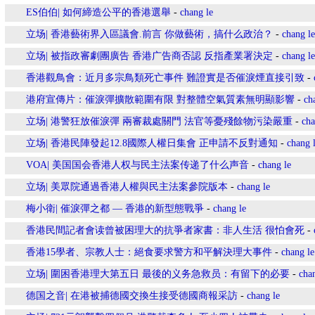
ES伯伯| 如何締造公平的香港選舉
-
chang le
立场| 香港藝術界入區議會.前言 你做藝術，搞什么政治？
-
chang le
立场| 被指政審劇團廣告 香港广告商否認 反指產業署決定
-
chang le
香港觀鳥會：近月多宗鳥類死亡事件 難證實是否催淚煙直接引致
-
港府宣傳片：催淚彈擴散範圍有限 對整體空氣質素無明顯影響
-
ch
立场| 港警狂放催淚彈 兩審裁處關門 法官等憂殘餘物污染嚴重
-
cha
立场| 香港民陣發起12.8國際人權日集會 正申請不反對通知
-
chang 
VOA| 美国国会香港人权与民主法案传递了什么声音
-
chang le
立场| 美眾院通過香港人權與民主法案參院版本
-
chang le
梅小衛| 催淚彈之都 — 香港的新型態戰爭
-
chang le
香港民間記者會读曾被困理大的抗爭者家書：非人生活 很怕會死
-
香港15學者、宗教人士：絕食要求警方和平解決理大事件
-
chang le
立场| 圍困香港理大第五日 最後的义务急救员：有留下的必要
-
cha
德国之音| 在港被捕德國交換生接受德國商報采訪
-
chang le