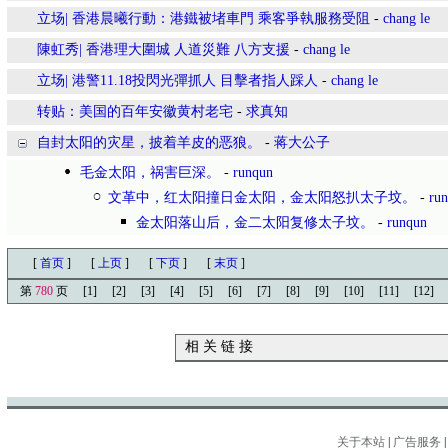
立场| 香港晨曦行動：港鐵被堵車門 乘客爭執服務受阻
-
chang le
陳虹秀| 香港理大圍城 人道災難 八方支援
-
chang le
立场| 港警11.18投閃光彈抓人 目擊者指人踩人
-
chang le
转贴：美国的百年安徽黄村老宅
-
求真知
自封太阳的灾星，披着羊皮的恶狼。
-
蒋大公子
毛金太阳，祸害巨深。
-
runqun
文革中，红太阳撞日金太阳，金太阳怒扒太子坟。
-
ru
金太阳落山后，金二太阳复修太子坟。
-
runqun
[
首页
]
[
上页
]
[
下页
]
[
末页
]
第
780
页
[1]
[2]
[3]
[4]
[5]
[6]
[7]
[8]
[9]
[10]
[11]
[12]
相 关 链 接
关于本站
|
广告服务