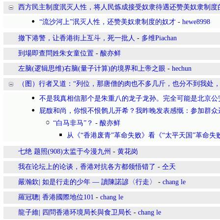
西方民主制度泯灭人性，将人民炼成接受奴隶待遇还赞美奴隶制度
“流沙河上”泯灭人性，还赞美奴隶制度的奴才
-
hewe8998
撤下港警，让香港街上互斗，死一批人
-
多维Piachan
到場即查問姓朱女童位置
-
酸亦鲜
左脑(逻辑思维)右脑(量子计算)的境界和上帝之眼
-
hechun
（图）行者又道：“列位，那唐僧的肉也不多几斤，也分不到我处
不是我真相信那个是朱重八的龙子龙孙。完全可能是北京公
屁馥和尚，你恨不恨鹘儿开希？我昨晚发表感慨：参加群众
“白马非马”？
-
酸亦鲜
从《“香港废青”革命失败》看《“太平天国”革命失
七绝 题照(908)太监于今漫九州
-
黄花岗
我在论坛上的论谈，香港对抗各方都领悟错了
-
仝天
嚴瀚欽| 如是行走的少年 — 讀陳諾諺〈行走〉
-
chang le
羅冠聰| 香港國際地位101
-
chang le
龍子維| 四問香港环境局长與食卫局长
-
chang le