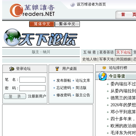
设万维读者为首页
首
版主：
纳川
五 味 斋
茗香茶语
天下论坛
史地人物
军事天地
跨国婚姻
论坛排行榜
登录论坛
用户桌面
笔 名：
发布新帖
论坛文库
委内瑞拉不
忘记密码
简洁版
密 码：
从委内瑞拉
修改密码
版主公告
注册新用户
德黑兰的清
2026年的梦
邓小平到底算
四十多年来，
欧洲的政治
毛泽东为何