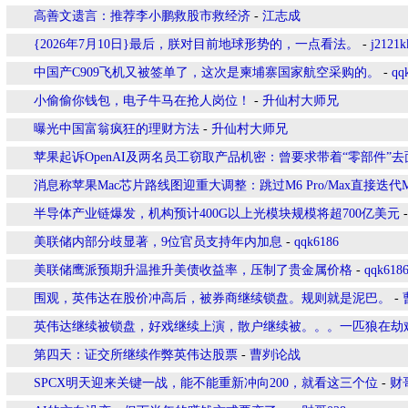
高善文遗言：推荐李小鹏救股市救经济
-
江志成
{2026年7月10日}最后，朕对目前地球形势的，一点看法。
-
j2121k
中国产C909飞机又被签单了，这次是柬埔寨国家航空采购的。
-
qq
小偷偷你钱包，电子牛马在抢人岗位！
-
升仙村大师兄
曝光中国富翁疯狂的理财方法
-
升仙村大师兄
苹果起诉OpenAI及两名员工窃取产品机密：曾要求带着“零部件”去
消息称苹果Mac芯片路线图迎重大调整：跳过M6 Pro/Max直接迭代
半导体产业链爆发，机构预计400G以上光模块规模将超700亿美元
美联储内部分歧显著，9位官员支持年内加息
-
qqk6186
美联储鹰派预期升温推升美债收益率，压制了贵金属价格
-
qqk618
围观，英伟达在股价冲高后，被券商继续锁盘。规则就是泥巴。
-
英伟达继续被锁盘，好戏继续上演，散户继续被。。。一匹狼在劫
第四天：证交所继续作弊英伟达股票
-
曹刿论战
SPCX明天迎来关键一战，能不能重新冲向200，就看这三个位
-
财哥