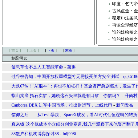
印度：乞丐
古风点金：
稳定币法案
再论全球经
谁的娃哈哈之
谁的娃哈哈之
[ 首页 ]
[ 上页 ]
[
下页
]
[
末页
]
标题/网友
信息革命不是人工智能革命
-
菓趣
硅谷被告知，中国开放权重模型将无需接受美方安全测试
-
qqk618
大跌67%！“AI股神”：再也不加杠杆！基金资产急剧缩水，发生了
指山卖磨,指石卖缸，她说这石头里就是有口缸，你信吗？
-
升仙村
Canborsa DEX 进军中国市场，推出财运节，上线代币
-
新闻发布
信仰之后——从Tesla暴跌、SpaceX破发，看AI时代估值逻辑的转
真来钱!这个低成本小众细分创业赛道,我几年观察下来他资产翻了几
88散户和机构博弈探讨88
-
bdj998i