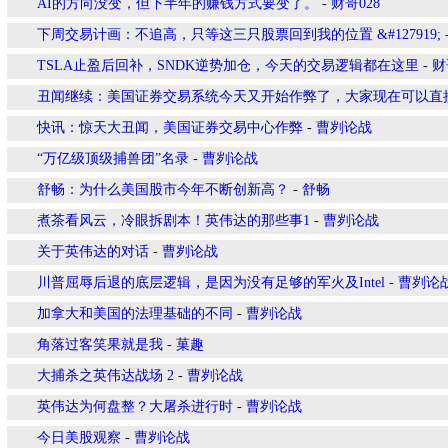
AI的方向没变，但下半年的赚钱方式要变了。
-
财哥028
下周交易计画：不追高，只等这三只股票回到我的位置 &#127919;
TSLA止盈后回补，SNDK逆势加仓，今天的交易逻辑都在这里
-
财
丑闻继续：美国证券交易系统今天又开始作弊了，大家现在可以直
快讯：惊天大丑闻，美国证券交易中心作弊
-
曹刿论战
“万亿级顶级捕兽团”名录
-
曹刿论战
舒畅：为什么美国股市今年不断创新高？
-
舒畅
煮茶看风云，冷眼拆剧本！英伟达的那些事1
-
曹刿论战
关于英伟达的对话
-
曹刿论战
川普屈辱后退的底层逻辑，是因为没有足够的军火及Intel
-
曹刿论
加拿大和美国的法理基础的不同
-
曹刿论战
角落过客笑果就是我
-
菓趣
大捕杀之英伟达战场 2
-
曹刿论战
英伟达为何盘整？大屠杀进行时
-
曹刿论战
今日美股观察
-
曹刿论战