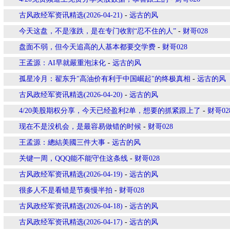
古风政经军资讯精选(2026-04-21)
-
远古的风
今天这盘，不是涨跌，是在专门收割“忍不住的人”
-
财哥028
盘面不弱，但今天追高的人基本都要交学费
-
财哥028
王孟源：AI早就嚴重泡沫化
-
远古的风
孤星冷月：翟东升"高油价有利于中国崛起"的终极真相
-
远古的风
古风政经军资讯精选(2026-04-20)
-
远古的风
4/20美股期权分享，今天已经盈利2单，想要的抓紧跟上了
-
财哥02
现在不是没机会，是最容易做错的时候
-
财哥028
王孟源：總結美國三件大事
-
远古的风
关键一周，QQQ能不能守住这条线
-
财哥028
古风政经军资讯精选(2026-04-19)
-
远古的风
很多人不是看错是节奏慢半拍
-
财哥028
古风政经军资讯精选(2026-04-18)
-
远古的风
古风政经军资讯精选(2026-04-17)
-
远古的风