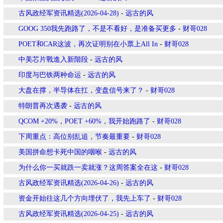
古风政经军资讯精选(2026-04-28)
-
远古的风
GOOG 350我先跑路了，不是不看好，是准备买更多
-
财哥028
POET和CAR这波，再次证明别在小票上All In
-
财哥028
中美芯片戰進入新階段
-
远古的风
印度与巴铁两种命运
-
远古的风
大盘在撑，半导体在扛，变盘信号来了？
-
财哥028
特朗普再次遇袭
-
远古的风
QCOM +20%，POET +60%，我开始跑路了
-
财哥028
下周重点：高位别乱追，节奏最重要
-
财哥028
美国拼命想卡死中国的咽喉
-
远古的风
为什么你一买就跌一卖就涨？这周答案全在这
-
财哥028
古风政经军资讯精选(2026-04-26)
-
远古的风
资金开始往这几个方向埋伏了，我先上车了
-
财哥028
古风政经军资讯精选(2026-04-25)
-
远古的风