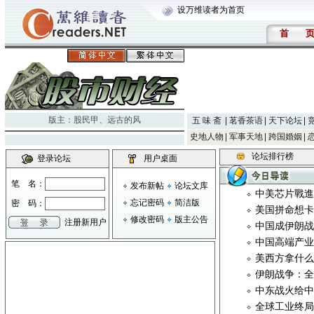
设万维读者为首页
首
版主：
股民甲
、
远古的风
五 味 斋
茗香茶语
天下论坛
史地人物
军事天地
跨国婚姻
论坛排行榜
登录论坛
用户桌面
笔 名：
发布新帖
论坛文库
中美芯片戰
忘记密码
简洁版
密 码：
美国拼命想
修改密码
版主公告
注册新用户
中国成伊朗
中国高端产
美西方拿什
伊朗战争：
中东战火给
全球工业终