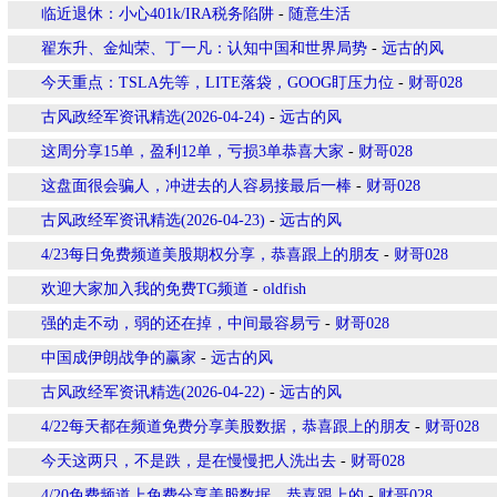
临近退休：小心401k/IRA税务陷阱
-
随意生活
翟东升、金灿荣、丁一凡：认知中国和世界局势
-
远古的风
今天重点：TSLA先等，LITE落袋，GOOG盯压力位
-
财哥028
古风政经军资讯精选(2026-04-24)
-
远古的风
这周分享15单，盈利12单，亏损3单恭喜大家
-
财哥028
这盘面很会骗人，冲进去的人容易接最后一棒
-
财哥028
古风政经军资讯精选(2026-04-23)
-
远古的风
4/23每日免费频道美股期权分享，恭喜跟上的朋友
-
财哥028
欢迎大家加入我的免费TG频道
-
oldfish
强的走不动，弱的还在掉，中间最容易亏
-
财哥028
中国成伊朗战争的赢家
-
远古的风
古风政经军资讯精选(2026-04-22)
-
远古的风
4/22每天都在频道免费分享美股数据，恭喜跟上的朋友
-
财哥028
今天这两只，不是跌，是在慢慢把人洗出去
-
财哥028
4/20免费频道上免费分享美股数据，恭喜跟上的
-
财哥028