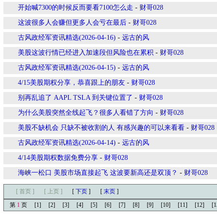
开始喊7300的时候反而要看7100怎么走
-
财哥028
这波很多人会赚但更多人会亏在最后
-
财哥028
古风政经军资讯精选(2026-04-16)
-
远古的风
美股这波行情已经进入加速段但风险也在累积
-
财哥028
古风政经军资讯精选(2026-04-15)
-
远古的风
4/15美股期权分享，恭喜跟上的朋友
-
财哥028
别再乱追了 AAPL TSLA 到关键位置了
-
财哥028
为什么美股突然全线起飞？很多人看错了方向
-
财哥028
美股不缺机会 只缺不被收割的人 有感兴趣的可以来看看
-
财哥028
古风政经军资讯精选(2026-04-14)
-
远古的风
4/14美股期权数据免费分享
-
财哥028
海峡一松口 美股市场直接起飞 这波要新高还是双顶？
-
财哥028
[ 首页 ]
[ 上页 ]
[
下页
]
[
末页
]
第
1
页
[1]
[2]
[3]
[4]
[5]
[6]
[7]
[8]
[9]
[10]
[11]
[12]
[1