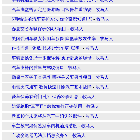
汽车底盘需要定期保养吗 日常保养重防锈
-
牧马人
N种错误的汽车养护方法 你全部都知道吗?
-
牧马人
春夏交替车辆保养的4大项目
-
牧马人
美国强制车辆安装倒车影像 降低事故发生率
-
牧马人
科技当道 “傻瓜”技术让汽车更“聪明”
-
牧马人
车辆更换备胎十步骤详解 换胎后旋紧螺母
-
牧马人
汽车座椅的质量与驾驶健康
-
牧马人
勤保养不等于会保养 哪些是必要保养项目
-
牧马人
雨雪天气用车 教你快速排除汽车基本故障
-
牧马人
爱车保养有窍门 七种保养经验汇总
-
牧马人
防爆轮胎“真面目” 教你如何正确使用
-
牧马人
盘点10个未来将从汽车中消失的部件
-
牧马人
车主教您如何鉴别车内机油清洁度
-
牧马人
自动变速器无法加挡怎么办？
-
牧马人