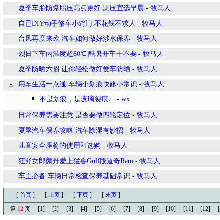
夏季车胎防爆胎压高点更好 测压宜选早晨
-
牧马人
自已DIY动手修车小窍门 不花钱不求人
-
牧马人
台风再度来袭 汽车如何做好涉水保养
-
牧马人
烈日下车内温度超60℃ 酷暑开车十不要
-
牧马人
夏季防晒六招 让你轻松做好爱车防晒
-
牧马人
用车生活一点通 车辆小划痕快修小常识
-
牧马人
不是划痕，是玻璃裂痕。
-
wx
日常保养需要注意 是否要做四轮定位
-
牧马人
夏季汽车保养攻略 汽车除湿有妙招
-
牧马人
儿童安全座椅的使用和选购
-
牧马人
狂野女郎颜丹爱上猛兽Gulf版道奇Ram
-
牧马人
车主必备 车辆日常检查保养基础常识
-
牧马人
[
首页
]
[
上页
]
[
下页
]
[
末页
]
第
12
页
[1]
[2]
[3]
[4]
[5]
[6]
[7]
[8]
[9]
[10]
[11]
[12]
[