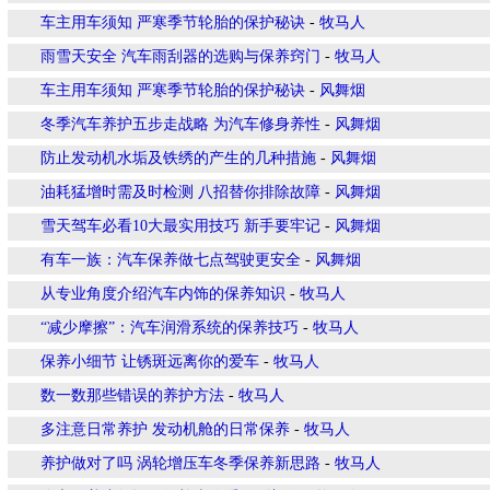
车主用车须知 严寒季节轮胎的保护秘诀
-
牧马人
雨雪天安全 汽车雨刮器的选购与保养窍门
-
牧马人
车主用车须知 严寒季节轮胎的保护秘诀
-
风舞烟
冬季汽车养护五步走战略 为汽车修身养性
-
风舞烟
防止发动机水垢及铁绣的产生的几种措施
-
风舞烟
油耗猛增时需及时检测 八招替你排除故障
-
风舞烟
雪天驾车必看10大最实用技巧 新手要牢记
-
风舞烟
有车一族：汽车保养做七点驾驶更安全
-
风舞烟
从专业角度介绍汽车内饰的保养知识
-
牧马人
“减少摩擦”：汽车润滑系统的保养技巧
-
牧马人
保养小细节 让锈斑远离你的爱车
-
牧马人
数一数那些错误的养护方法
-
牧马人
多注意日常养护 发动机舱的日常保养
-
牧马人
养护做对了吗 涡轮增压车冬季保养新思路
-
牧马人