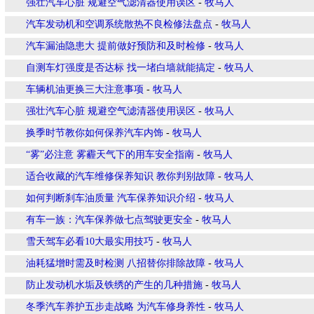
强壮汽车心脏 规避空气滤清器使用误区
-
牧马人
汽车发动机和空调系统散热不良检修法盘点
-
牧马人
汽车漏油隐患大 提前做好预防和及时检修
-
牧马人
自测车灯强度是否达标 找一堵白墙就能搞定
-
牧马人
车辆机油更换三大注意事项
-
牧马人
强壮汽车心脏 规避空气滤清器使用误区
-
牧马人
换季时节教你如何保养汽车内饰
-
牧马人
“雾”必注意 雾霾天气下的用车安全指南
-
牧马人
适合收藏的汽车维修保养知识 教你判别故障
-
牧马人
如何判断刹车油质量 汽车保养知识介绍
-
牧马人
有车一族：汽车保养做七点驾驶更安全
-
牧马人
雪天驾车必看10大最实用技巧
-
牧马人
油耗猛增时需及时检测 八招替你排除故障
-
牧马人
防止发动机水垢及铁绣的产生的几种措施
-
牧马人
冬季汽车养护五步走战略 为汽车修身养性
-
牧马人