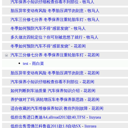
汽车保养小知识仔细检查你看不到部位
-
牧马人
胎压异常变动有风险 冬季胎压调节勿刻意
-
牧马人
汽车三分修七分养 冬季保养注重轮胎车灯
-
牧马人
冬季如何预防汽车不得“感冒发烧”
-
牧马人
多久做次四轮定位？你可别被忽悠了就行
-
牧马人
冬季如何预防汽车不得“感冒发烧”
-
花若闲
汽车三分修七分养 冬季保养注重轮胎车灯
-
花若闲
test
-
雨白菜
胎压异常变动有风险 冬季胎压调节勿刻意
-
花若闲
汽车保养小知识仔细检查你看不到部位
-
花若闲
如何判断刹车油质量 汽车保养知识介绍
-
花若闲
养护做对了吗 涡轮增压车冬季保养新思路
-
花若闲
适合收藏的汽车维修保养知识 教你判别故障
-
花若闲
低价出售进口奥迪A4,allroad2013款40,TFSI
-
liuyuea
低价出售雪佛兰科鲁兹2011款1.8自动SX
-
liuyuea