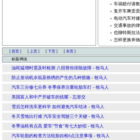
车祸赔付请
复开车爽歪
电动汽车对
交通事故的
也聊特斯拉
怎样更换奔
[
首页
]
[
上页
]
[
下页
]
[
末页
]
标题/网友
油耗猛增时需及时检测 八招替你排除故障
-
牧马人
防止发动机水垢及铁绣的产生的几种措施
-
牧马人
汽车三分修七分养 冬季保养注重轮胎车灯
-
牧马人
美国富人和中产开破车的炫耀
-
忘形交
雪后怎样洗车更科学 如何避免汽车结冰
-
牧马人
冬天雪地出行难 汽车安全驾驶三个关键
-
牧马人
冬季油耗有点高 爱车“节食”有七大妙招
-
牧马人
汽车轮胎的检查方法轮胎自检6点注意事项
-
牧马人