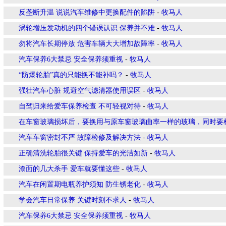
反垄断升温 说说汽车维修中更换配件的陷阱
-
牧马人
涡轮增压发动机的四个错误认识 保养并不难
-
牧马人
勿将汽车长期停放 危害车辆大大增加故障率
-
牧马人
汽车保养6大禁忌 安全保养须重视
-
牧马人
“防爆轮胎”真的只能换不能补吗？
-
牧马人
强壮汽车心脏 规避空气滤清器使用误区
-
牧马人
自驾归来给爱车保养检查 不可轻视对待
-
牧马人
在车窗玻璃损坏后，要换用与原车窗玻璃曲率一样的玻璃，同时要
汽车车窗密封不严 故障检修及解决方法
-
牧马人
正确清洗轮胎很关键 保持爱车的光洁如新
-
牧马人
漆面的几大杀手 爱车就要懂这些
-
牧马人
汽车在闲置期电瓶养护须知 防生锈老化
-
牧马人
学会汽车日常保养 关键时刻不求人
-
牧马人
汽车保养6大禁忌 安全保养须重视
-
牧马人