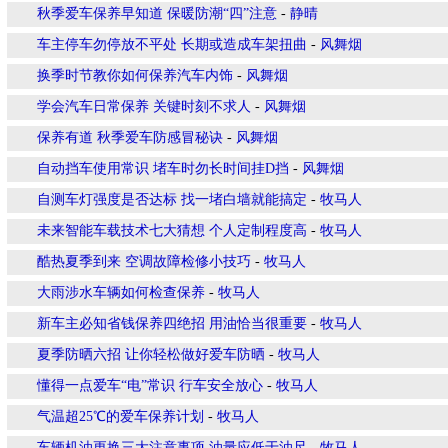
秋季爱车保养早知道 保暖防潮“四”注意
-
静晴
车主停车勿停放不平处 长期或造成车架扭曲
-
风舞烟
换季时节教你如何保养汽车内饰
-
风舞烟
学会汽车日常保养 关键时刻不求人
-
风舞烟
保养有道 秋季爱车防感冒秘诀
-
风舞烟
自动挡车使用常识 堵车时勿长时间挂D挡
-
风舞烟
自测车灯强度是否达标 找一堵白墙就能搞定
-
牧马人
未来智能车载技术七大猜想 个人定制程度高
-
牧马人
酷热夏季到来 空调故障检修小技巧
-
牧马人
大雨涉水车辆如何检查保养
-
牧马人
新车主必知省钱保养四绝招 用油恰当很重要
-
牧马人
夏季防晒六招 让你轻松做好爱车防晒
-
牧马人
懂得一点爱车“电”常识 行车安全放心
-
牧马人
气温超25℃的爱车保养计划
-
牧马人
车辆机油更换三大注意事项 油量应低于油尺
-
牧马人