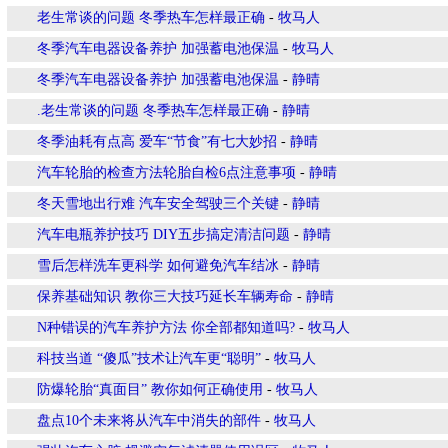
老生常谈的问题 冬季热车怎样最正确
-
牧马人
冬季汽车电器设备养护 加强蓄电池保温
-
牧马人
冬季汽车电器设备养护 加强蓄电池保温
-
静晴
.老生常谈的问题 冬季热车怎样最正确
-
静晴
冬季油耗有点高 爱车“节食”有七大妙招
-
静晴
汽车轮胎的检查方法轮胎自检6点注意事项
-
静晴
冬天雪地出行难 汽车安全驾驶三个关键
-
静晴
汽车电瓶养护技巧 DIY五步搞定清洁问题
-
静晴
雪后怎样洗车更科学 如何避免汽车结冰
-
静晴
保养基础知识 教你三大技巧延长车辆寿命
-
静晴
N种错误的汽车养护方法 你全部都知道吗?
-
牧马人
科技当道 “傻瓜”技术让汽车更“聪明”
-
牧马人
防爆轮胎“真面目” 教你如何正确使用
-
牧马人
盘点10个未来将从汽车中消失的部件
-
牧马人