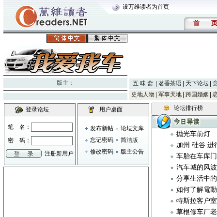
设万维读者为首页
首
版主：
五 味 斋
茗香茶语
天下论坛
史地人物
军事天地
跨国婚姻
论坛排行榜
登录论坛
用户桌面
笔 名：
发布新帖
论坛文库
抛光车前灯
忘记密码
简洁版
密 码：
加州 硅谷 进
修改密码
版主公告
注册新用户
车胎在车库
汽车城的风
分享生活中
如何了解電動
特斯拉客户室
草根修车厂