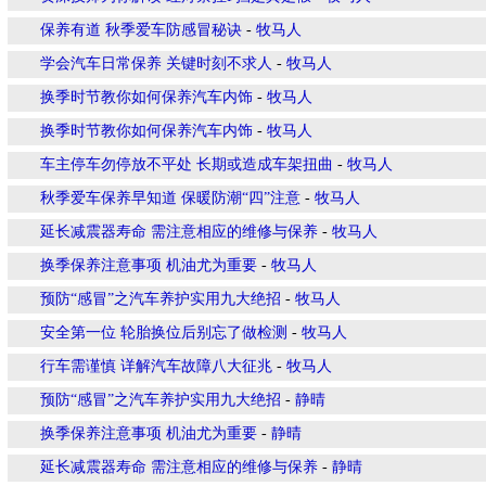
保养有道 秋季爱车防感冒秘诀
-
牧马人
学会汽车日常保养 关键时刻不求人
-
牧马人
换季时节教你如何保养汽车内饰
-
牧马人
换季时节教你如何保养汽车内饰
-
牧马人
车主停车勿停放不平处 长期或造成车架扭曲
-
牧马人
秋季爱车保养早知道 保暖防潮“四”注意
-
牧马人
延长减震器寿命 需注意相应的维修与保养
-
牧马人
换季保养注意事项 机油尤为重要
-
牧马人
预防“感冒”之汽车养护实用九大绝招
-
牧马人
安全第一位 轮胎换位后别忘了做检测
-
牧马人
行车需谨慎 详解汽车故障八大征兆
-
牧马人
预防“感冒”之汽车养护实用九大绝招
-
静晴
换季保养注意事项 机油尤为重要
-
静晴
延长减震器寿命 需注意相应的维修与保养
-
静晴