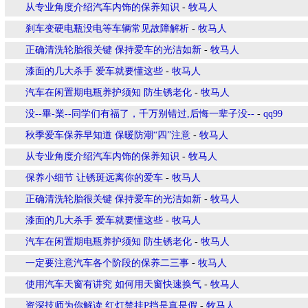
从专业角度介绍汽车内饰的保养知识
-
牧马人
刹车变硬电瓶没电等车辆常见故障解析
-
牧马人
正确清洗轮胎很关键 保持爱车的光洁如新
-
牧马人
漆面的几大杀手 爱车就要懂这些
-
牧马人
汽车在闲置期电瓶养护须知 防生锈老化
-
牧马人
没--畢-業--同学们有福了，千万别错过,后悔一辈子没--
-
qq99
秋季爱车保养早知道 保暖防潮“四”注意
-
牧马人
从专业角度介绍汽车内饰的保养知识
-
牧马人
保养小细节 让锈斑远离你的爱车
-
牧马人
正确清洗轮胎很关键 保持爱车的光洁如新
-
牧马人
漆面的几大杀手 爱车就要懂这些
-
牧马人
汽车在闲置期电瓶养护须知 防生锈老化
-
牧马人
一定要注意汽车各个阶段的保养二三事
-
牧马人
使用汽车天窗有讲究 如何用天窗快速换气
-
牧马人
资深技师为你解读 红灯禁挂P挡是真是假
-
牧马人