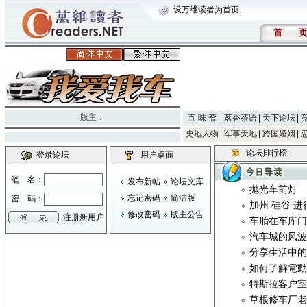
设万维读者为首页
首
版主：
五 味 斋
茗香茶语
天下论坛
史地人物
军事天地
跨国婚姻
论坛排行榜
登录论坛
用户桌面
笔 名：
发布新帖
论坛文库
抛光车前灯
忘记密码
简洁版
密 码：
加州 硅谷 进
修改密码
版主公告
注册新用户
车胎在车库
汽车城的风
分享生活中
如何了解電動
特斯拉客户室
草根修车厂