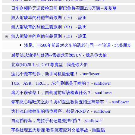
日车企频陷无证质检丑闻 斯巴鲁将召回25.5万辆
-
芨芨草
無人駕駛車的利他主義原則（下）
-
謝田
無人駕駛車的利他主義原則（中）
-
謝田
無人駕駛車的利他主義原則（上）
-
謝田
浅见。与500年前反对火车的遗老们同一个论调
-
北美朋友
感受法式浪漫与舒适--雪铁龙天逸SUV
-
我是你大伯
北京(BJ)20 1.5T CVT尊贵型
-
我是你大伯
这几个毁车动作，新手司机最爱犯！
-
sunflower
TCS、ASR、TRC……它们到底是干啥的？
-
sunflower
磨刀不误砍柴工，自驾游前应该检查什么？
-
sunflower
晕车恶心呕吐怎么办？协和医生教你五招远离晕车！
-
sunflower
为什么自动挡车的挡位顺序，都是PRND？
-
sunflower
自动挡停车，先拉手刹还是先挂P挡？
-
sunflower
车祸处理五大步骤 教你沉着应对交通事故
-
險臨臨