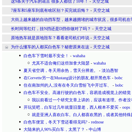
这9条关于汽车的谣言 很多人都信了10年！
-
天空之城
7座车和5座车到底有啥区别？买完就后悔？
-
天空之城
大街上越来越的自动挡车型，越来越拥堵的城市状况，很多司机在
长时间等红灯，挂N挡还是D挡你做对了吗？
-
天空之城
原地热车就是原地毁车？看看老司机们咋说
-
天空之城
为什么懂车的人都买白色车？秘密原来在这
-
天空之城
白色车下雪时最不安全！
-
wahaha
尤其不适合俺们这些加拿大陆瑟
-
wahaha
夏天省空调，冬天用余热，雪天分辨差。
-
淡泊愚智
在Corvette另一在Mustang设计的朋友,都开黑色车
-
bobc
住在南加州的人,没有在冬天白雪纷飞中开过车、
-
bobc
白色车不安全。高速行驶的白色车，容易造成视觉上的错觉
我以前看过一个研究文章上讲的，应该有道理。作者没
开玩笑吧，白车过几年就显旧显老，西人根本不爱买
-
oops
就是亚洲人喜欢白车。白人都喜欢黑的，或者其他特殊
白色车便宜，冬天下雪还看得见吗?
-
rednose
大陆来的人90%买白车，太黑了？
-
中山博