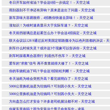
冬日开车如何省油？学会这6招一步搞定！
-
天空之城
雨刮器刮不干净还有异响？原来是这出了问题
-
天空之城
新车异味大容易致癌，4招教你快速去异味！
-
天空之城
涨知识！为啥时速表显示大于实际车速？
-
天空之城
冬天前挡玻璃总是起雾怎么办？学会这4招搞定
-
天空之城
联大会议以128:9通过反对美国定耶路撒冷为以色列首都的决议
-
天
刹车什么时候失灵？或许这3个现象可以告诉你
-
天空之城
刹车时踩着离合器滑行 到底伤不伤车？
-
天空之城
爱车的“求救”信号 再不查查就得大修了！
-
天空之城
你的车烧机油了吗？学会这3招轻松判断！
-
天空之城
冬天油耗为啥会突然升高？看完就明白了
-
天空之城
5000公里换机油是为坑钱吗？可别因小失大
-
天空之城
5000公里换机油是为坑钱吗？可别因小失大
-
天空之城
方向盘怎么打才安全？许多老司机握法都不对
-
天空之城
你家车里有吗？因为安装这个男子命丧车中
-
凌风