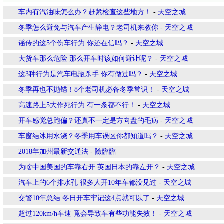
车内有汽油味怎么办？赶紧检查这些地方！
-
天空之城
冬季怎么避免与汽车产生静电？老司机来教你
-
天空之城
谣传的这5个伤车行为 你还在信吗？
-
天空之城
大货车那么危险 那么开车时该如何避让呢？
-
天空之城
这3种行为是汽车电瓶杀手 你有做过吗？
-
天空之城
冬季再也不抛锚！8个老司机必备冬季常识！
-
天空之城
高速路上5大作死行为 有一条都不行！
-
天空之城
开车感觉总跑偏？还真不一定是方向盘的毛病
-
天空之城
车窗结冰用水浇？冬季用车误区你都知道吗？
-
天空之城
2018年加州最新交通法
-
險臨臨
为啥中国美国的车靠右开 英国日本的靠左开？
-
天空之城
汽车上的6个排水孔 很多人开10年车都没见过
-
天空之城
交警10年总结 冬日开车牢记这4点就可以了
-
天空之城
超过120km/h车速 竟会导致车有些功能失效！
-
天空之城