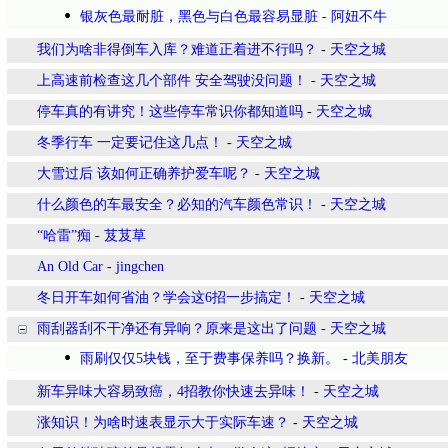
银灰色最耐脏，黑色与白色最容易显脏
-
阿妞不牛
我们为啥非得倒车入库？难道正着进不行吗？
-
天空之城
上高速前检查这几个部件 安全驾驶没问题！
-
天空之城
停车真的有讲究！这些停车常识你都知道吗
-
天空之城
冬季行车 一定要记住这几点！
-
天空之城
大雪过后 该如何正确养护爱车呢？
-
天空之城
什么颜色的车最安全？必知的汽车颜色常识！
-
天空之城
“哈雷”痴
-
芨芨草
An Old Car
-
jingchen
冬日开车如何省油？学会这6招一步搞定！
-
天空之城
雨刮器刮不干净还有异响？原来是这出了问题
-
天空之城
雨刷仅仅5块钱，至于费事保养吗？换新。
-
北美朋友
新车异味大容易致癌，4招教你快速去异味！
-
天空之城
涨知识！为啥时速表显示大于实际车速？
-
天空之城