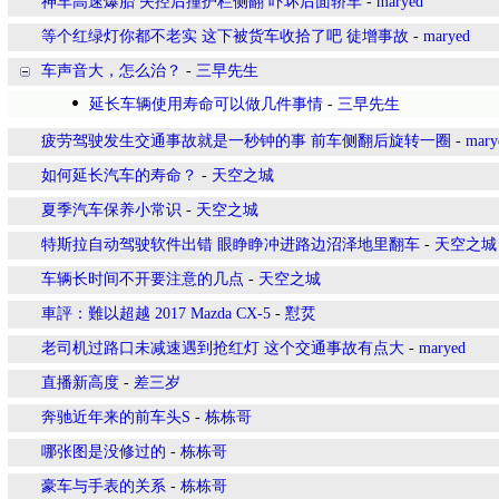
神车高速爆胎 失控后撞护栏侧翻 吓坏后面轿车
-
maryed
等个红绿灯你都不老实 这下被货车收拾了吧 徒增事故
-
maryed
车声音大，怎么治？
-
三早先生
延长车辆使用寿命可以做几件事情
-
三早先生
疲劳驾驶发生交通事故就是一秒钟的事 前车侧翻后旋转一圈
-
mary
如何延长汽车的寿命？
-
天空之城
夏季汽车保养小常识
-
天空之城
特斯拉自动驾驶软件出错 眼睁睁冲进路边沼泽地里翻车
-
天空之城
车辆长时间不开要注意的几点
-
天空之城
車評：難以超越 2017 Mazda CX-5
-
懟烎
老司机过路口未减速遇到抢红灯 这个交通事故有点大
-
maryed
直播新高度
-
差三岁
奔驰近年来的前车头S
-
栋栋哥
哪张图是没修过的
-
栋栋哥
豪车与手表的关系
-
栋栋哥