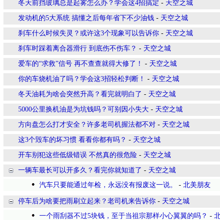
冬天前挡玻璃总是起雾怎么办？学会这4招搞定
-
天空之城
发动机的5大系统 搞懂之后每年省下不少油钱
-
天空之城
刹车什么时候失灵？或许这3个现象可以告诉你
-
天空之城
刹车时踩着离合器滑行 到底伤不伤车？
-
天空之城
爱车的“求救”信号 再不查查就得大修了！
-
天空之城
你的车烧机油了吗？学会这3招轻松判断！
-
天空之城
冬天油耗为啥会突然升高？看完就明白了
-
天空之城
5000公里换机油是为坑钱吗？可别因小失大
-
天空之城
方向盘怎么打才安全？许多老司机握法都不对
-
天空之城
这3个毁车的坏习惯 看看你都有吗？
-
天空之城
开车别犯这些低级错误 不然真的很危险
-
天空之城
一辆车最长可以开多久？看完你就知道了
-
天空之城
汽车只要能通过年检，永远没有报废这一说。
-
北美朋友
停车后为啥要把雨刷立起来？老司机来告诉你
-
天空之城
一个雨刮器不过5块钱，至于当祖宗那样小心翼翼的吗？
-