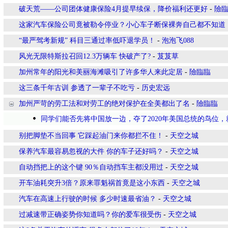
破天荒——公司团体健康保险4月提早续保，降价福利还更好
-
險
这家汽车保险公司竟被勒令停业？小心车子断保裸奔自己都不知道
“最严驾考新规” 科目三通过率低吓退学员！
-
泡泡飞088
风光无限特斯拉召回12.3万辆车 快破产了?
-
芨芨草
加州常年的阳光和美丽海滩吸引了许多华人来此定居
-
險臨臨
这三条千年古训 参透了一辈子不吃亏
-
历史宏远
加州严苛的劳工法和对劳工的绝对保护在全美都出了名
-
險臨臨
同学们能否先将中国放一边，夺了2020年美国总统的鸟位，
别把脚垫不当回事 它踩起油门来你都拦不住！
-
天空之城
保养汽车最容易忽视的大件 你的车子还好吗？
-
天空之城
自动挡把上的这个键 90％自动挡车主都没用过
-
天空之城
开车油耗突升3倍？原来罪魁祸首竟是这小东西
-
天空之城
汽车在高速上行驶的时候 多少时速最省油？
-
天空之城
过减速带正确姿势你知道吗？你的爱车很受伤
-
天空之城