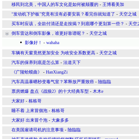
移民到北美，中国人的车文化是如何被颠覆的
-
王博看美加
“发动机下护板”究竟有没有必要安装？看完你就知道了
-
天空之城
买车时应该，全款付清还是走按揭？到底哪个更划算一些？
-
天空
倒车雷达和倒车影像，谁更好靠谱呢？
-
天空之城
影像好！
-
wahaha
车辆有天窗竟然更加安全 为啥安全系数更高
-
天空之城
汽车的保养到底是怎么算
-
法道天下
《广陵蛤蟆曲》
-
HanXiangZi
汽车高温暴晒秒变毒气室？苯释放严重致癌
-
險臨臨
票房燃爆 盘点《战狼2》的十大经典车型
-
木木e
大家好
-
栋栋哥
睡不着 上來冒個泡
-
栋栋哥
大家好 出来冒个泡
-
大象多多
在美国雇请司机的注意事项
-
險臨臨