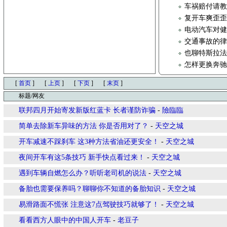
车祸赔付请
复开车爽歪
电动汽车对
交通事故的
也聊特斯拉
怎样更换奔
[
首页
]
[
上页
]
[
下页
]
[
末页
]
标题/网友
联邦四月开始寄发新版红蓝卡 长者谨防诈骗
-
險臨臨
简单去除新车异味的方法 你是否用对了？
-
天空之城
开车减速不踩刹车 这3种方法省油还更安全！
-
天空之城
夜间开车有这5条技巧 新手快点看过来！
-
天空之城
遇到车辆自燃怎么办？听听老司机的说法
-
天空之城
备胎也需要保养吗？聊聊你不知道的备胎知识
-
天空之城
易滑路面不慌张 注意这7点驾驶技巧就够了！
-
天空之城
看看西方人眼中的中国人开车
-
老豆子