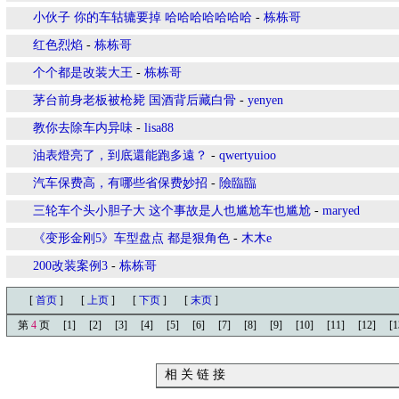
小伙子 你的车轱辘要掉 哈哈哈哈哈哈哈
-
栋栋哥
红色烈焰
-
栋栋哥
个个都是改装大王
-
栋栋哥
茅台前身老板被枪毙 国酒背后藏白骨
-
yenyen
教你去除车内异味
-
lisa88
油表燈亮了，到底還能跑多遠？
-
qwertyuioo
汽车保费高，有哪些省保费妙招
-
險臨臨
三轮车个头小胆子大 这个事故是人也尴尬车也尴尬
-
maryed
《变形金刚5》车型盘点 都是狠角色
-
木木e
200改装案例3
-
栋栋哥
[
首页
]
[
上页
]
[
下页
]
[
末页
]
第
4
页
[1]
[2]
[3]
[4]
[5]
[6]
[7]
[8]
[9]
[10]
[11]
[12]
[1
相 关 链 接