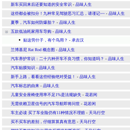
新车买回来后还要知道的安全常识
-
品味人生
这些都会被扣分！九种常见驾驶恶习汇总，请谨记~~
-
品味人生
夏季，汽车如何防爆胎？
-
品味人生
五款低油耗家用车导购
-
品味人生
贴这劳什子，有个鸟用？
-
承吉汉
兰博基尼 Rat Rod 概念图
-
品味人生
汽车养护常识：二十六种开车不良习惯，你知道吗？
-
品味人生
汽车贴膜知识
-
品味人生
新手上路，看看这些经验绝对受益！
-
品味人生
汽车标志的由来
-
品味人生
儿童安全座椅使用率不足1%是法规缺失
-
花若闲
无需依赖卫星信号的汽车导航即将问世
-
花若闲
车主必读 买了车全险仍有11种情况不理赔
-
天马行空
买不买车的差别，仔细算算真有意思
-
天马行空