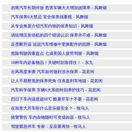
勿将汽车长期停放 危害车辆大大增加故障率
-
风舞烟
汽车保养6大禁忌 安全保养须重视
-
风舞烟
从专业角度介绍汽车内饰的保养知识
-
风舞烟
涡轮增压发动机的四个错误认识 保养并不难
-
风舞烟
反垄断升温 说说汽车维修中更换配件的陷阱
-
风舞烟
危险驾驶因素盘点 七成美国人疲劳驾驶
-
风舞烟
10种车内必备物品！关键时刻靠得住！
-
东九
台风再度来袭 汽车如何做好涉水保养
-
花若闲
让人不易察觉的保养死角 仪表盘刹车地毯
-
花若闲
汽车科学保养 车辆6大系统特别养护技巧
-
花若闲
烈日下车内温度超60℃ 酷暑开车十不要
-
花若闲
在加拿大开车听什么音乐最安全？
-
牧马人
骑警警告 车内杂物随时可变成凶器
-
牧马人
驾驶紧急停车 专家：反应要再快
-
牧马人