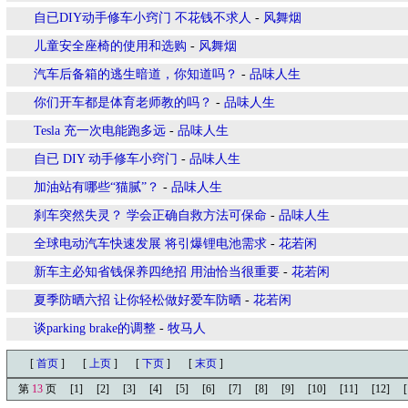
自已DIY动手修车小窍门 不花钱不求人
-
风舞烟
儿童安全座椅的使用和选购
-
风舞烟
汽车后备箱的逃生暗道，你知道吗？
-
品味人生
你们开车都是体育老师教的吗？
-
品味人生
Tesla 充一次电能跑多远
-
品味人生
自已 DIY 动手修车小窍门
-
品味人生
加油站有哪些“猫腻”？
-
品味人生
刹车突然失灵？ 学会正确自救方法可保命
-
品味人生
全球电动汽车快速发展 将引爆锂电池需求
-
花若闲
新车主必知省钱保养四绝招 用油恰当很重要
-
花若闲
夏季防晒六招 让你轻松做好爱车防晒
-
花若闲
谈parking brake的调整
-
牧马人
[
首页
]
[
上页
]
[
下页
]
[
末页
]
第
13
页
[1]
[2]
[3]
[4]
[5]
[6]
[7]
[8]
[9]
[10]
[11]
[12]
[