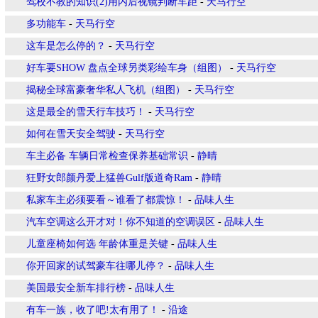
驾校不教的知识(2)用内后视镜判断车距
-
天马行空
多功能车
-
天马行空
这车是怎么停的？
-
天马行空
好车要SHOW 盘点全球另类彩绘车身（组图）
-
天马行空
揭秘全球富豪奢华私人飞机（组图）
-
天马行空
这是最全的雪天行车技巧！
-
天马行空
如何在雪天安全驾驶
-
天马行空
车主必备 车辆日常检查保养基础常识
-
静晴
狂野女郎颜丹爱上猛兽Gulf版道奇Ram
-
静晴
私家车主必须要看～谁看了都震惊！
-
品味人生
汽车空调这么开才对！你不知道的空调误区
-
品味人生
儿童座椅如何选 年龄体重是关键
-
品味人生
你开回家的试驾豪车往哪儿停？
-
品味人生
美国最安全新车排行榜
-
品味人生
有车一族，收了吧!太有用了！
-
沿途