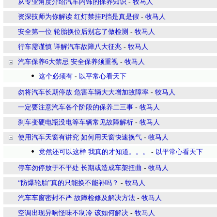
从专业角度介绍汽车内饰的保养知识
-
牧马人
资深技师为你解读 红灯禁挂P挡是真是假
-
牧马人
安全第一位 轮胎换位后别忘了做检测
-
牧马人
行车需谨慎 详解汽车故障八大征兆
-
牧马人
汽车保养6大禁忌 安全保养须重视
-
牧马人
这个必须有
-
以平常心看天下
勿将汽车长期停放 危害车辆大大增加故障率
-
牧马人
一定要注意汽车各个阶段的保养二三事
-
牧马人
刹车变硬电瓶没电等车辆常见故障解析
-
牧马人
使用汽车天窗有讲究 如何用天窗快速换气
-
牧马人
竟然还可以这样 我真的才知道。。。
-
以平常心看天下
停车勿停放于不平处 长期或造成车架扭曲
-
牧马人
“防爆轮胎”真的只能换不能补吗？
-
牧马人
汽车车窗密封不严 故障检修及解决方法
-
牧马人
空调出现异响怪味不制冷 该如何解决
-
牧马人