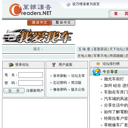
设万维读者为首页
首
版主：
五 味 斋
茗香茶语
天下论坛
史地人物
军事天地
跨国婚姻
论坛排行榜
登录论坛
用户桌面
笔 名：
发布新帖
论坛文库
抛光车前灯
忘记密码
简洁版
密 码：
加州 硅谷 进
修改密码
版主公告
注册新用户
车胎在车库
汽车城的风
分享生活中
如何了解電動
特斯拉客户室
草根修车厂