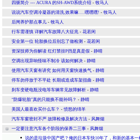
四驱简介 --- ACURA 的SH-AWD系统介绍
-
牧马人
说说汽车空调冷凝器的清洗,效果嘛.....嘿嘿嘿!
-
牧马人
后闸养护那点事儿
-
牧马人
行车需谨慎 详解汽车故障八大征兆
-
花若闲
安全第一位 轮胎换位后别忘了做检测
-
花若闲
资深技师为你解读 红灯禁挂P挡是真是假
-
静晴
空调出现异响怪味不制冷 该如何解决
-
静晴
使用汽车天窗有讲究 如何用天窗快速换气
-
静晴
停车勿停放于不平处 长期或造成车架扭曲
-
静晴
刹车变硬电瓶没电等车辆常见故障解析
-
静晴
“防爆轮胎”真的只能换不能补吗？
-
静晴
美国人最喜欢买什么车？
-
愤怒的绵羊
汽车车窗密封不严 故障检修及解决方法
-
风舞烟
一定要注意汽车各个阶段的保养二三事
-
风舞烟
说的是垃圾中国产吧？俺的日本车快10年了，和新的基本一