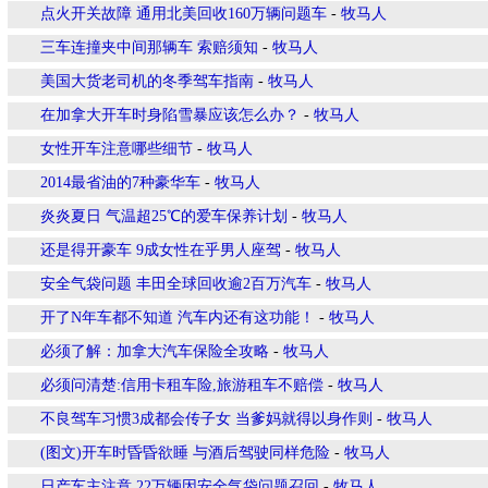
点火开关故障 通用北美回收160万辆问题车
-
牧马人
三车连撞夹中间那辆车 索赔须知
-
牧马人
美国大货老司机的冬季驾车指南
-
牧马人
在加拿大开车时身陷雪暴应该怎么办？
-
牧马人
女性开车注意哪些细节
-
牧马人
2014最省油的7种豪华车
-
牧马人
炎炎夏日 气温超25℃的爱车保养计划
-
牧马人
还是得开豪车 9成女性在乎男人座驾
-
牧马人
安全气袋问题 丰田全球回收逾2百万汽车
-
牧马人
开了N年车都不知道 汽车内还有这功能！
-
牧马人
必须了解：加拿大汽车保险全攻略
-
牧马人
必须问清楚:信用卡租车险,旅游租车不赔偿
-
牧马人
不良驾车习惯3成都会传子女 当爹妈就得以身作则
-
牧马人
(图文)开车时昏昏欲睡 与酒后驾驶同样危险
-
牧马人
日产车主注意 22万辆因安全气袋问题召回
-
牧马人