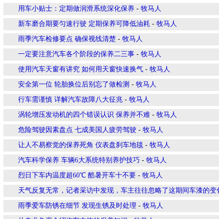
用车小贴士：定期做润滑系统深化保养
-
牧马人
新车磨合期要匀速行驶 定期保养可降低油耗
-
牧马人
雨季汽车检修要点 确保视线清楚
-
牧马人
一定要注意汽车各个阶段的保养二三事
-
牧马人
使用汽车天窗有讲究 如何用天窗快速换气
-
牧马人
安全第一位 轮胎换位后别忘了做检测
-
牧马人
行车需谨慎 详解汽车故障八大征兆
-
牧马人
涡轮增压发动机的四个错误认识 保养并不难
-
牧马人
危险驾驶因素盘点 七成美国人疲劳驾驶
-
牧马人
让人不易察觉的保养死角 仪表盘刹车地毯
-
牧马人
汽车科学保养 车辆6大系统特别养护技巧
-
牧马人
烈日下车内温度超60℃ 酷暑开车十不要
-
牧马人
天气反复无常，记者采访中发现，车主往往忽略了这期间车漆的变
雨季爱车防锈在细节 发现生锈及时处理
-
牧马人