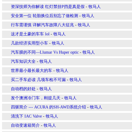
资深技师为你解读 红灯禁挂P挡是真是假
-
牧马人
安全第一位 轮胎换位后别忘了做检测
-
牧马人
行车需谨慎 详解汽车故障八大征兆
-
牧马人
这才是土豪的车车 lol
-
牧马人
几款经济实用型小车
-
牧马人
汽车膜的不同—Llumar Vs Huper optic
-
牧马人
汽车知识大全
-
牧马人
世界最小最长最大的车
-
牧马人
买二手车必读 几项车检不可漏
-
牧马人
自动档的好处
-
牧马人
发个澳洲冷门车，刚提几天
-
牧马人
四驱简介 --- ACURA 的SH-AWD系统介绍
-
牧马人
清洗下 IAC Valve
-
牧马人
自动变速箱简介
-
牧马人