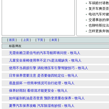
车祸赔付请
复开车爽歪
电动汽车对
交通事故的
也聊特斯拉
怎样更换奔
[
首页
]
[
上页
]
[
下页
]
[
末页
]
标题/网友
无需依赖卫星信号的汽车导航即将问世
-
牧马人
儿童安全座椅使用率不足1%是法规缺失
-
牧马人
使用不当易损引擎 涡轮增压车引擎驾驶技巧
-
牧马人
日常保养需要注意 是否要做四轮定位
-
牧马人
底盘损坏 一些简单情况可自行处理
-
牧马人
保养好雨刮 看得清才能更安全
-
牧马人
如何鉴别机油是否变质 预防变质重在保养
-
牧马人
夏季汽车保养攻略 汽车除湿有妙招
-
牧马人