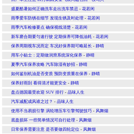
盛夏酷暑如何正确洗车走出洗车禁忌
-
花若闲
雨季爱车防锈在细节 发现生锈及时处理
-
花若闲
雨季汽车检修要点 确保视线清楚
-
花若闲
新车磨合期要匀速行驶 定期保养可降低油耗
-
花若闲
保养周期视车况而定 车况好保养期可略延长
-
静晴
用车小贴士：定期做润滑系统深化保养
-
静晴
夏季汽车保养攻略 汽车除湿有妙招
-
静晴
如何鉴别机油是否变质 预防变质重在保养
-
静晴
保养好雨刮 看得清才能更安全
-
静晴
盘点德国最受欢迎 SUV 排行
-
品味人生
汽车减配成风谁之过？
-
品味人生
使用不当易损引擎 涡轮增压车引擎驾驶技巧
-
风舞烟
底盘损坏 一些简单情况可自行处理
-
风舞烟
日常保养需要注意 是否要做四轮定位
-
风舞烟