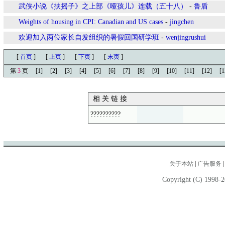
武侠小说《扶摇子》之上部《哑孩儿》连载（五十八）
-
鲁盾
Weights of housing in CPI: Canadian and US cases
-
jingchen
欢迎加入两位家长自发组织的暑假回国研学班
-
wenjingrushui
[
首页
]
[
上页
]
[
下页
]
[
末页
]
第
3
页
[1]
[2]
[3]
[4]
[5]
[6]
[7]
[8]
[9]
[10]
[11]
[12]
[1
相 关 链 接
??????????
关于本站
|
广告服务
Copyright (C) 1998-2