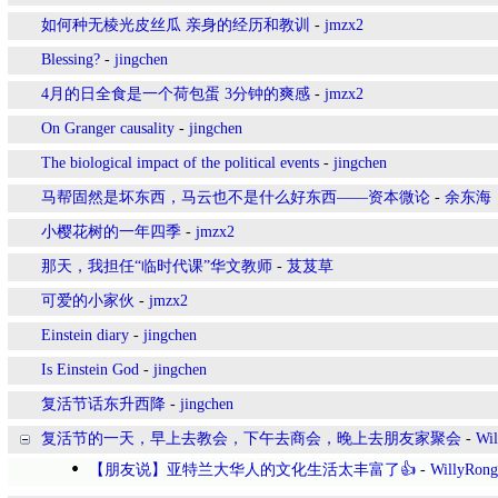
如何种无棱光皮丝瓜 亲身的经历和教训
-
jmzx2
Blessing?
-
jingchen
4月的日全食是一个荷包蛋 3分钟的爽感
-
jmzx2
On Granger causality
-
jingchen
The biological impact of the political events
-
jingchen
马帮固然是坏东西，马云也不是什么好东西――资本微论
-
余东海
小樱花树的一年四季
-
jmzx2
那天，我担任“临时代课”华文教师
-
芨芨草
可爱的小家伙
-
jmzx2
Einstein diary
-
jingchen
Is Einstein God
-
jingchen
复活节话东升西降
-
jingchen
复活节的一天，早上去教会，下午去商会，晚上去朋友家聚会
-
Wi
【朋友说】亚特兰大华人的文化生活太丰富了👍
-
WillyRong