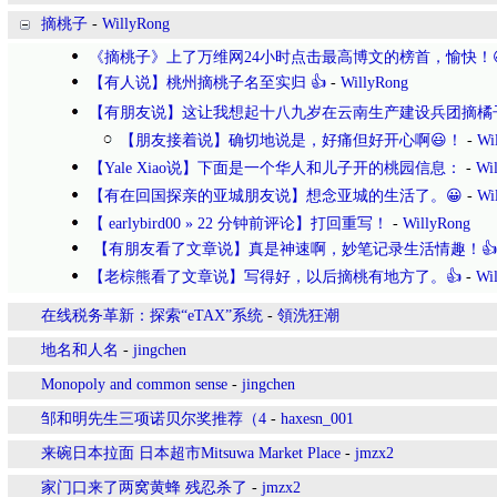
摘桃子
-
WillyRong
《摘桃子》上了万维网24小时点击最高博文的榜首，愉快！
【有人说】桃州摘桃子名至实归 👍
-
WillyRong
【有朋友说】这让我想起十八九岁在云南生产建设兵团摘橘
【朋友接着说】确切地说是，好痛但好开心啊😃！
-
Wi
【Yale Xiao说】下面是一个华人和儿子开的桃园信息：
-
Wi
【有在回国探亲的亚城朋友说】想念亚城的生活了。😀
-
Wi
【 earlybird00 » 22 分钟前评论】打回重写！
-
WillyRong
【有朋友看了文章说】真是神速啊，妙笔记录生活情趣！👍
【老棕熊看了文章说】写得好，以后摘桃有地方了。👍
-
Wi
在线税务革新：探索“eTAX”系统
-
領洗狂潮
地名和人名
-
jingchen
Monopoly and common sense
-
jingchen
邹和明先生三项诺贝尔奖推荐（4
-
haxesn_001
来碗日本拉面 日本超市Mitsuwa Market Place
-
jmzx2
家门口来了两窝黄蜂 残忍杀了
-
jmzx2