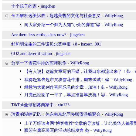
十个孩子的家
-
jingchen
全面解析选美比赛：超越美貌的文化与社会意义
-
WillyRong
向大家介绍一个鲜为人知“小众的赛道”😀
-
WillyRong
Are there less earthquakes now?
-
jingchen
邹和明先生的三件诺贝尔奖申报（8
-
haxesn_001
CO2 and desertification
-
jingchen
分享一下雪花牛排的煎烤制作
-
WillyRong
【有人说】这篇文章写的不错，让我口水都流出来了！👍
-
我得赶紧去超市买块雪花牛排，周末试试！😀
-
WillyRong
继续为大家创作喜闻乐见的文章，加油！💪
-
WillyRong
月亮已经圆了一半了，早点准备早庆祝！😀
-
WillyRong
TikTok全球招募商家中
-
xin123
珍贵的湖畔记忆：美东南东北同乡联盟游船聚会
-
WillyRong
上了万维读者网”博客推荐‘文章的导读版，让北美华人都看
联盟主席高瑛写的活动总结发言 👍
-
WillyRong