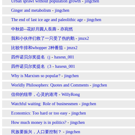
Urban sprawl without population growth
-
jingchen
Ginger and metabolism
-
jingchen
The end of last ice age and paleolithic age
-
jingchen
中秋節--花好月圓人長壽
-
亦宛然
我和小伙伴们救了一只受了伤的鹅
-
jmzx2
比较牛排和whopper 2种番茄
-
jmzx2
四件诺贝尔奖提名（j
-
haxesn_001
四件诺贝尔奖提名（3
-
haxesn_001
Why is Marxism so popular?
-
jingchen
Worldly Philosophers: Quotes and Comments
-
jingchen
信仰的纽带，心灵的港湾
-
WillyRong
Watchful waiting: Role of businessmen
-
jingchen
Economics: Too hard or too easy
-
jingchen
How much money is in politics?
-
jingchen
民族要振兴，人口要控制？
-
jingchen