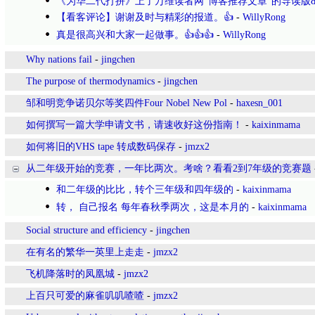
《为华二代打拼》上了万维读者网“博客推荐文章”的导读版
【看客评论】谢谢及时与精彩的报道。👍
-
WillyRong
真是很高兴和大家一起做事。👍👍👍
-
WillyRong
Why nations fail
-
jingchen
The purpose of thermodynamics
-
jingchen
邹和明竞争诺贝尔等奖四件Four Nobel New Pol
-
haxesn_001
如何撰写一篇大学申请文书，请速收好这份指南！
-
kaixinmama
如何将旧的VHS tape 转成数码保存
-
jmzx2
从二年级开始的竞赛，一年比两次。考啥？看看2到7年级的竞赛题
和二年级的比比，转个三年级和四年级的
-
kaixinmama
转， 自己报名 每年春秋季两次，这是本月的
-
kaixinmama
Social structure and efficiency
-
jingchen
在有名的繁华一英里上走走
-
jmzx2
飞机降落时的凤凰城
-
jmzx2
上百只可爱的麻雀叽叽喳喳
-
jmzx2