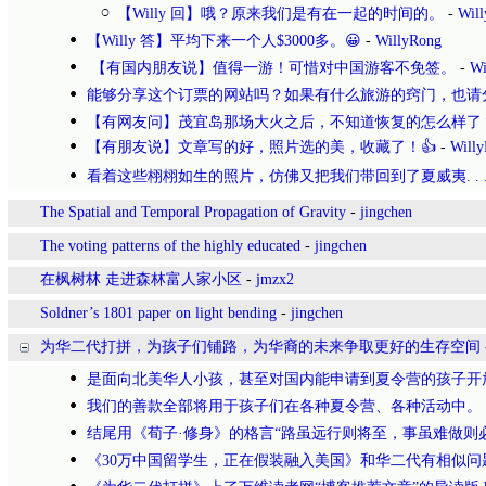
【Willy 回】哦？原来我们是有在一起的时间的。
-
Wil
【Willy 答】平均下来一个人$3000多。😀
-
WillyRong
【有国内朋友说】值得一游！可惜对中国游客不免签。
-
Wi
能够分享这个订票的网站吗？如果有什么旅游的窍门，也请
【有网友问】茂宜岛那场大火之后，不知道恢复的怎么样了
【有朋友说】文章写的好，照片选的美，收藏了！👍
-
Will
看着这些栩栩如生的照片，仿佛又把我们带回到了夏威夷. . 
The Spatial and Temporal Propagation of Gravity
-
jingchen
The voting patterns of the highly educated
-
jingchen
在枫树林 走进森林富人家小区
-
jmzx2
Soldner’s 1801 paper on light bending
-
jingchen
为华二代打拼，为孩子们铺路，为华裔的未来争取更好的生存空间
是面向北美华人小孩，甚至对国内能申请到夏令营的孩子开
我们的善款全部将用于孩子们在各种夏令营、各种活动中。
结尾用《荀子·修身》的格言“路虽远行则将至，事虽难做则
《30万中国留学生，正在假装融入美国》和华二代有相似问