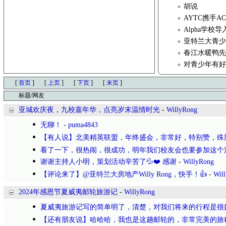
胡说
AYTC携手
Alpha学校
亚特兰大青少年
春江水暖鸭
对青少年有
[
首页
]
[
上页
]
[
下页
]
[
末页
]
标题/网友
亚城欢庆夜，九校嘉年华，点亮岁末温情时光
-
WillyRong
无聊！
-
puma4843
【有人说】北美精英联盟，年终盛会，非常好，特别赞，殊
看了一下，很热闹，很成功，明年我们校友会也要参加这个
谢谢主持人小明，策划活动辛苦了💦❤️ 感谢
-
WillyRong
【评论来了】@亚特兰大房地产Willy Rong，快手！👍
-
Wil
2024年感恩节夏威夷邮轮旅游记
-
WillyRong
夏威夷旅游记写的简单明了，清楚，对我们将来的行程是很
【还有朋友说】哈哈哈，我也是这趟邮轮的，非常完美的旅