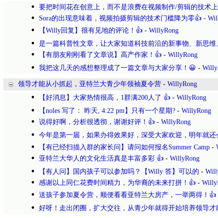
要把时间花在创意上，而不是浪费在视频制作/剪辑的技术上
Sora的出现意味着，视频拍摄剪辑的技术门槛降为零👍
-
Wil
【Willy回复】很有见地的评论！👍
-
WillyRong
是一篇科普性文章，让大家知道科技前沿的新事物、新思维
【有朋友刚刚看了文章说】高产作家！👍
-
WillyRong
我把这几天的感想整理成了一篇文章与大家分享！😀
-
Will
领导才能从小抓起，亚特兰大青少年领袖夏令营
-
WillyRong
【好消息】大家热情很高，1群满200人了 👍
-
WillyRong
【noles 写了： 昨天, 4:22 pm】只有一个星期?
-
WillyRong
说得好啊，分析很透彻，谢谢好评！👍
-
WillyRong
今年是第一届，如果办得效果好，深受大家欢迎，明年就还
【有已经扫描入群的家长问】请问如何报名Summer Camp
-
亚特兰大华人的文化生活真是丰富多彩 👍
-
WillyRong
【有人问】国内孩子可以参加吗？【Willy 答】可以的
-
Wil
感谢以上同仁花费时间精力，为华裔的未来打拼！👍
-
Will
送孩子参加夏令营，顺便看看亚特兰大房产，一举两得！👍
好呀！走出闭圈，扩大交往，从青少年就得开始培养领导才