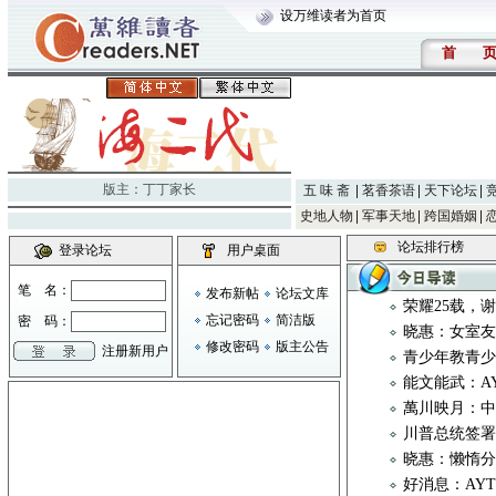
设万维读者为首页
首
版主：
丁丁家长
五 味 斋
茗香茶语
天下论坛
史地人物
军事天地
跨国婚姻
论坛排行榜
登录论坛
用户桌面
笔 名：
发布新帖
论坛文库
荣耀25载，
忘记密码
简洁版
密 码：
晓惠：女室
修改密码
版主公告
注册新用户
青少年教青
能文能武：AYTC 
萬川映月：
川普总统签
晓惠：懒惰
好消息：AY