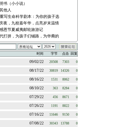
明书（小小说）
其他人
在重写生命科学剧本：为你的孩子选
庆夜，九校嘉年华，点亮岁末温情
4年感恩节夏威夷邮轮旅游记
代打拼，为孩子们铺路，为华裔的
时间
字节
点击
回复
09/02/22
20508
7303
0
08/17/22
30819
14326
0
08/16/22
1531
8062
0
08/10/22
363
8284
0
07/29/22
456
8671
0
07/26/22
1191
8822
0
07/16/22
11646
9150
0
07/08/22
30343
13788
0