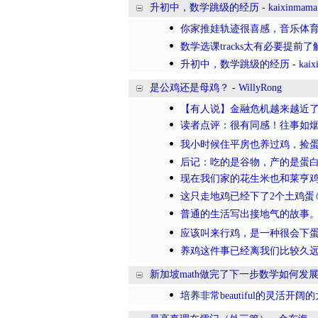
升初中，数学跳级的经历
-
kaixinmama
你家推娃轨迹很喜感，音乐体
数学选课tracks太有必要提前了解
升初中，数学跳级的经历
-
kai
是公鸡还是母鸡？
-
WillyRong
【有人说】金融危机越来越近
读者点评：很有同感！往事如烟
我小时候住平房也养过鸡，捡蛋
后记：吃的是谷物，产的是蛋白
现在我们家的花生米也和莱亨鸡
这只走地鸡已经下了2个土鸡蛋
普通的生活写出接地气的故事。
应该叫来行鸡，是一种很会下蛋
养鸡这件事已经离我们比较久远
新加坡math做完了下一步数学如何发展
培养非常beautiful的灵活开