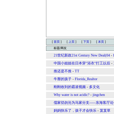
[
首页
]
[
上页
]
[
下页
]
[
末页
]
标题/网友
21世纪新政21st Century New Deal(04
-
中国小姐姐在日本穿“浴衣“打工以后
-
推还是不推
-
TT
牛掰的孩子
-
Florida_Realtor
刚刚收到的霸凌视频
-
多文化
Why water is not acidic?
-
jingchen
儒家切勿沦为马家分支-----东海客厅
妈妈快乐了，孩子才会快乐
-
芨芨草