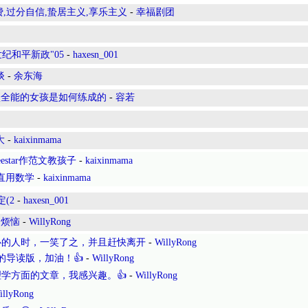
,过分自信,蛰居主义,享乐主义
-
幸福剧团
世纪和平新政"05
-
haxesn_001
谈
-
余东海
项全能的女孩是如何练成的
-
容若
大
-
kaixinmama
star作范文教孩子
-
kaixinmama
一直用数学
-
kaixinmama
定(2
-
haxesn_001
的烦恼
-
WillyRong
心的人时，一笑了之，并且赶快离开
-
WillyRong
的导读版，加油！👍
-
WillyRong
学方面的文章，我感兴趣。👍
-
WillyRong
illyRong