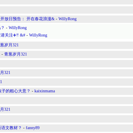
及开放日预告： 开在春花浪漫&
-
WillyRong
吗？
-
WillyRong
关注➕‼️ &#
-
WillyRong
葱岁月321
谈
-
青葱岁月321
月321
1
對孩子的粗心大意？
-
kaixinmama
月321
版语文教材？
-
fanny89