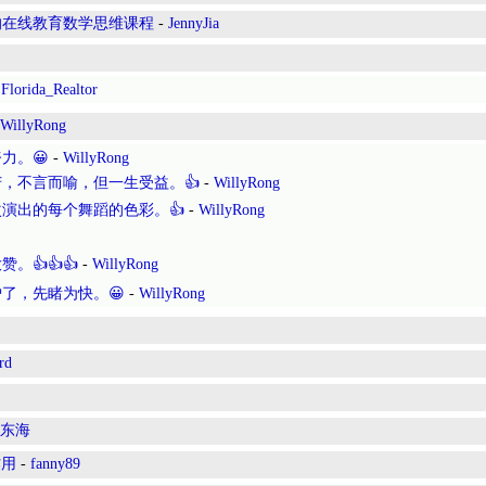
的在线教育数学思维课程
-
JennyJia
-
Florida_Realtor
WillyRong
力。😀
-
WillyRong
，不言而喻，但一生受益。👍
-
WillyRong
演出的每个舞蹈的色彩。👍
-
WillyRong
👍👍👍
-
WillyRong
炉了，先睹为快。😀
-
WillyRong
rd
东海
作用
-
fanny89