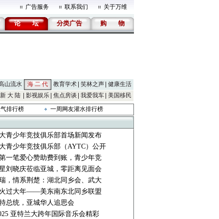
广告服务
联系我们
关于万维
论
坛
分类广告
购
物
高山流水
海 二 代
教育学术
笑林之声
健康生活
新 大 陆
影视娱乐
焦点房谈
我爱我车
美国移民
人气排行榜
一周网友灌水排行榜
大青少年竞技俱乐部首场新闻发布
大青少年竞技俱乐部（AYTC）公开
第一笔爱心赞助费到账，青少年竞
星刘晓庆莅临亚城，零距离见面会
瑞，情系荆楚：湖北同乡会、武大
火过大年——美东南东北同乡联盟
特总统，亚城华人追思会
-2025 亚特兰大跨年国际音乐会精彩