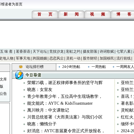
万维读者为首页
首
页
新
闻
视
频
博
客
五 味 斋
茗香茶语
天下论坛
竞技沙龙
彩虹之约
摄友部落
诗词歌赋
七荤八素
史地人物
军事天地
跨国婚姻
恋恋风尘
灵机一动
股市财经
加国移民
流行前线
论坛排行榜
24小时热帖
一周热帖
一周网友
文库
荣耀25载，谢正权律师事务所的坚守与辉
亚特兰
版
晓惠：女室友
亚特兰
公告
青少年教青少年，五位高中生现场教学，
喜讯！
能文能武：AYTC & KidsToastmaster
著名影
萬川映月：中文课散记
灵蛇献
川普总统签署《大而美法案》与我们小区
红红火
晓惠：懒惰分子
缅怀卡
好消息：AYTC首届夏令营正式开放报名，
2024