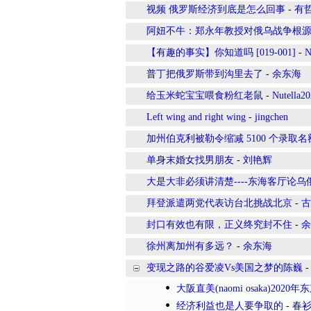
视频 俄罗斯经济到底是怎么回事
-
有
阿妞不牛：郑永年教授对俄乌战争根
【有趣的事实】你知道吗 [019-001]
-
N
普丁把俄罗斯带到沟里去了
-
余东海
给玉米蛇宝宝喂食粉红老鼠
-
Nutella2
Left wing and right wing
-
jingchen
加州伯克利被勒令缩减 5100 个录取名
单身末婚女找男朋友
-
刘艳辉
大是大非必须讲清楚----东海客厅论乌
拜登派遣两党代表访台北挑战北京
-
古
封口有效也有限，正义终究封不住
-
余
徐州离加州有多远？
-
余东海
变现之路的谷爱凌Vs美国之梦的陈巍
大阪直美(naomi osaka)202
经济利益也是人要争取的
-
春