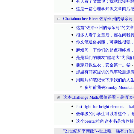
有人看了文章说：我就比较神经
这是一篇心理学知识文章阅后感
Chattahoochee River 佐治亚州的母亲河
这篇“佐治亚州的母亲河”的文
很多人看了文章后，都在问我
你文笔通俗易懂，可读性很强，
麻烦问一下你们的起点和终点，
是是我们的朋友“船老大”为我们
要穿好救生衣，安全第一。😀
那里有商家提供的汽车轮胎漂流
用照片和笔记录下来我们的人生
多年前我去Smoky Moun
这本Challenge Math,很值得看 - 暑假
Just right for bright elementa
-
ka
低年级的小学生可以看这个， 
这个beestar推的这本书是培
"21世纪和平新政"--世上唯一强有力佐