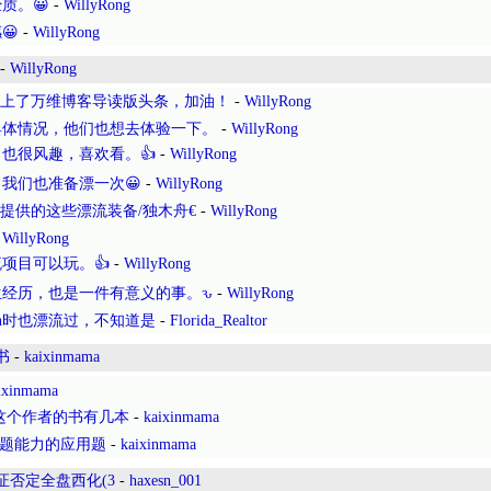
质。😀
-
WillyRong
😀
-
WillyRong
-
WillyRong
章上了万维博客导读版头条，加油！
-
WillyRong
具体情况，他们也想去体验一下。
-
WillyRong
也很风趣，喜欢看。👍
-
WillyRong
我们也准备漂一次😀
-
WillyRong
提供的这些漂流装备/独木舟€
-
WillyRong
-
WillyRong
项目可以玩。👍
-
WillyRong
经历，也是一件有意义的事。ԅ
-
WillyRong
tain时也漂流过，不知道是
-
Florida_Realtor
读书
-
kaixinmama
ixinmama
这个作者的书有几本
-
kaixinmama
养解题能力的应用题
-
kaixinmama
证否定全盘西化(3
-
haxesn_001