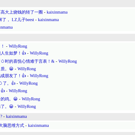
育高大上烧钱的转了一圈
-
kaixinmama
了， LZ儿子beest
-
kaixinmama
xinmama
了！
-
WillyRong
人生如梦！👍
-
WillyRong
🥚时的喜悦心情难于言表！&
-
WillyRong
质。😀
-
WillyRong
成朋友了！👍
-
WillyRong
了。👍
-
WillyRong
👍
-
WillyRong
的鸡。😀
-
WillyRong
了。😀
-
WillyRong
?
-
kaixinmama
阔的大脑思维方式
-
kaixinmama