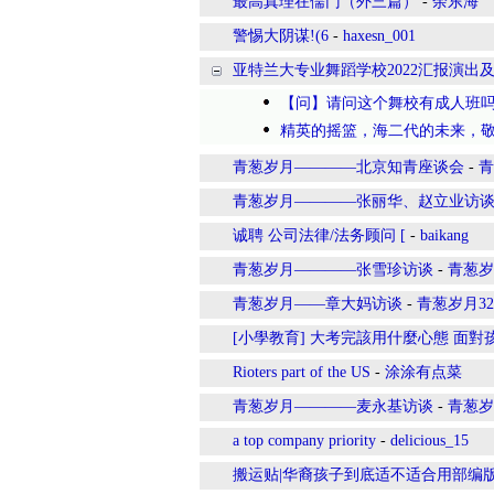
最高真理在儒门（外三篇）
-
余东海
警惕大阴谋!(6
-
haxesn_001
亚特兰大专业舞蹈学校2022汇报演出
【问】请问这个舞校有成人班
精英的摇篮，海二代的未来，敬请
青葱岁月————北京知青座谈会
-
青
青葱岁月————张丽华、赵立业访
诚聘 公司法律/法务顾问 [
-
baikang
青葱岁月————张雪珍访谈
-
青葱岁
青葱岁月——章大妈访谈
-
青葱岁月32
[小學教育] 大考完該用什麼心態 面
Rioters part of the US
-
涂涂有点菜
青葱岁月————麦永基访谈
-
青葱岁
a top company priority
-
delicious_15
搬运贴|华裔孩子到底适不适合用部编