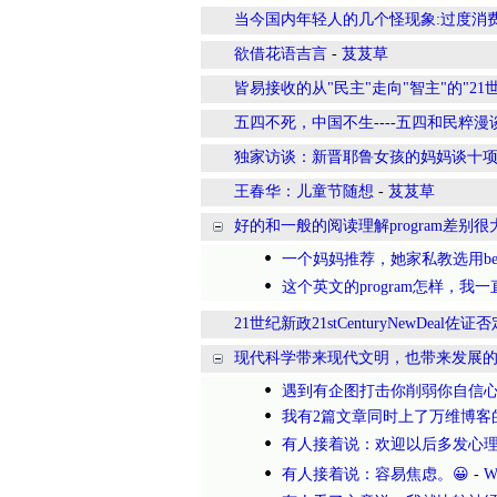
当今国内年轻人的几个怪现象:过度消费
欲借花语吉言
-
芨芨草
皆易接收的从"民主"走向"智主"的"21
五四不死，中国不生----五四和民粹漫
独家访谈：新晋耶鲁女孩的妈妈谈十
王春华：儿童节随想
-
芨芨草
好的和一般的阅读理解program差别很
一个妈妈推荐，她家私教选用bee
这个英文的program怎样，我
21世纪新政21stCenturyNewDeal佐证否
现代科学带来现代文明，也带来发展
遇到有企图打击你削弱你自信
我有2篇文章同时上了万维博客
有人接着说：欢迎以后多发心理
有人接着说：容易焦虑。😀
-
W