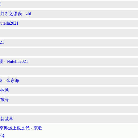
哲
源判断之谬误
-
zhf
utella2021
021
额
-
Nutella2021
俄
-
余东海
林风
东海
-
芨芨草
0年东京奥运上也是代
-
京歌
衫薄