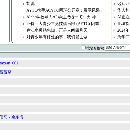
胡说
迟延证
AYTC携手ACYTO网球公开赛：展示风采，
华人和
Alpha学校导入AI 学生成绩一飞冲天 冲
AI正
亚特兰大青少年竞技俱乐部 (AYTC) 闪耀
亚城欢
春江水暖鸭先知，正是人间四月天
202
对青少年有好处的事，我们就去做
为华二
按笔名搜索
haxesn_001
芨芨草
论儒马
-
余东海