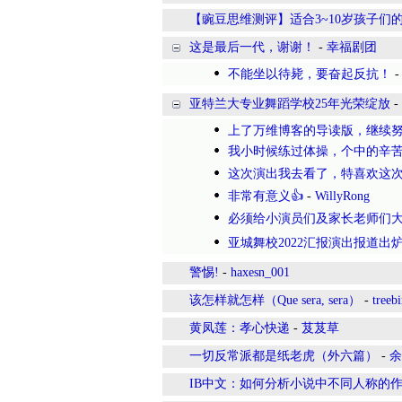
【豌豆思维测评】适合3~10岁孩子们
这是最后一代，谢谢！
-
幸福剧团
不能坐以待毙，要奋起反抗！
亚特兰大专业舞蹈学校25年光荣绽放
-
上了万维博客的导读版，继续努
我小时候练过体操，个中的辛苦
这次演出我去看了，特喜欢这次
非常有意义👍
-
WillyRong
必须给小演员们及家长老师们大赞。
亚城舞校2022汇报演出报道出
警惕!
-
haxesn_001
该怎样就怎样（Que sera, sera）
-
treebi
黄凤莲：孝心快递
-
芨芨草
一切反常派都是纸老虎（外六篇）
-
余
IB中文：如何分析小说中不同人称的