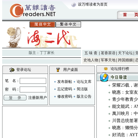
设万维读者为首页
首
版主：
丁丁家长
五 味 斋
茗香茶语
天下论坛
史地人物
军事天地
跨国婚姻
论坛排行榜
登录论坛
用户桌面
笔 名：
发布新帖
论坛文库
荣耀25载，
忘记密码
简洁版
密 码：
晓惠：女室
修改密码
版主公告
注册新用户
青少年教青
能文能武：AYTC 
萬川映月：
川普总统签
晓惠：懒惰
好消息：AY