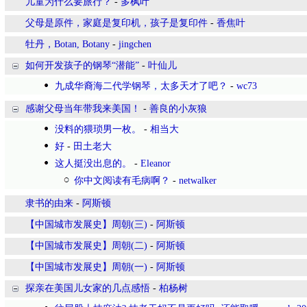
儿童为什么要旅行？
-
多枫叶
父母是原件，家庭是复印机，孩子是复印件
-
香焦叶
牡丹，Botan, Botany
-
jingchen
如何开发孩子的钢琴“潜能”
-
叶仙儿
九成华裔海二代学钢琴，太多天才了吧？
-
wc73
感谢父母当年带我来美国！
-
善良的小灰狼
没料的猥琐男一枚。
-
相当大
好
-
田土老大
这人挺没出息的。
-
Eleanor
你中文阅读有毛病啊？
-
netwalker
隶书的由来
-
阿斯顿
【中国城市发展史】周朝(三)
-
阿斯顿
【中国城市发展史】周朝(二)
-
阿斯顿
【中国城市发展史】周朝(一)
-
阿斯顿
探亲在美国儿女家的几点感悟
-
柏杨树