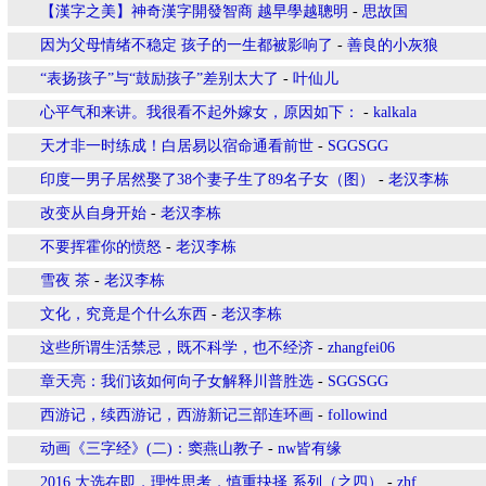
【漢字之美】神奇漢字開發智商 越早學越聰明
-
思故国
因为父母情绪不稳定 孩子的一生都被影响了
-
善良的小灰狼
“表扬孩子”与“鼓励孩子”差别太大了
-
叶仙儿
心平气和来讲。我很看不起外嫁女，原因如下：
-
kalkala
天才非一时练成！白居易以宿命通看前世
-
SGGSGG
印度一男子居然娶了38个妻子生了89名子女（图）
-
老汉李栋
改变从自身开始
-
老汉李栋
不要挥霍你的愤怒
-
老汉李栋
雪夜 茶
-
老汉李栋
文化，究竟是个什么东西
-
老汉李栋
这些所谓生活禁忌，既不科学，也不经济
-
zhangfei06
章天亮：我们该如何向子女解释川普胜选
-
SGGSGG
西游记，续西游记，西游新记三部连环画
-
followind
动画《三字经》(二)：窦燕山教子
-
nw皆有缘
2016 大选在即，理性思考，慎重抉择 系列（之四）
-
zhf