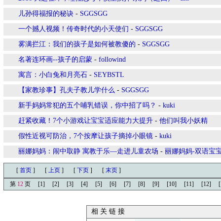
儿孙得福报的秘诀
-
SGGSGG
一个撼人视频！传奇时代的小天使们
-
SGGSGG
雾满拦江：我们的孩子是如何被教傻的
-
SGGSGG
名著连环画--孩子的启蒙
-
followind
寓言：小白兔和月亮石
-
SEYBSTL
【家教珍事】孔夫子教儿学什么
-
SGGSGG
新手妈妈常犯的五个哺乳错误，你中招了吗？
-
kuki
赶紧收藏！7个小游戏让宝宝适应能力大提升
-
他们叫我小妖精
假性近视可防治，7个按摩让孩子摘掉小眼镜
-
kuki
丽娜妈妈：闹中取静 寓教于乐—走进儿童农场
-
丽娜妈妈-双语宝
[
首页
]
[
上页
]
[
下页
]
[
末页
]
第
12
页
[1]
[2]
[3]
[4]
[5]
[6]
[7]
[8]
[9]
[10]
[11]
[12]
[
相 关 链 接