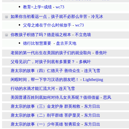
教育=上学=成绩
-
wc73
如果你当初看远一点，孩子就不必那么辛苦
-
冷无冰
父母之难在于什么时候放手
-
wc73
你教孩子积德了吗？德是福之根本
-
不立危墙
德行比智慧重要
-
盘古开天地
老留的第一代出生在美国的孩子们的就业取向
-
香焦叶
父母见识广，对孩子到底有多重要？
-
多枫叶
唐太宗的故事（四）仁德天子 善待众生
-
连天飞雪
闲暇时间，帮一下学习汉语的朋友吧！
-
Lightbeijing
行动的水滴才能汇流大河
-
连天飞雪
美国普通百姓到底如何对待儿女关系呢？值得借鉴
-
思风
唐太宗的故事（三）金龙护身 群英相救
-
东方日出
唐太宗的故事（二）削平群雄 菩萨显灵
-
东方日出
唐太宗的故事（一）少年英雄 智勇双全
-
东方日出