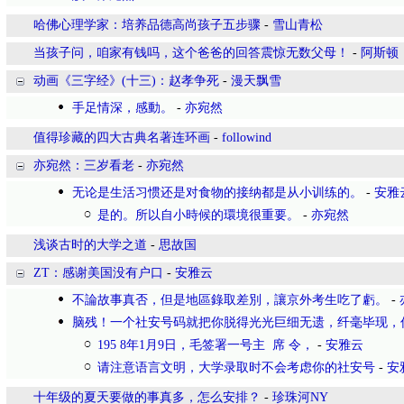
哈佛心理学家：培养品德高尚孩子五步骤
-
雪山青松
当孩子问，咱家有钱吗，这个爸爸的回答震惊无数父母！
-
阿斯顿
动画《三字经》(十三)：赵孝争死
-
漫天飘雪
手足情深，感動。
-
亦宛然
值得珍藏的四大古典名著连环画
-
followind
亦宛然：三岁看老
-
亦宛然
无论是生活习惯还是对食物的接纳都是从小训练的。
-
安雅
是的。所以自小時候的環境很重要。
-
亦宛然
浅谈古时的大学之道
-
思故国
ZT：感谢美国没有户口
-
安雅云
不論故事真否，但是地區錄取差別，讓京外考生吃了虧。
-
脑残！一个社安号码就把你脱得光光巨细无遗，纤毫毕现，
195 8年1月9日，毛签署一号主 席 令，
-
安雅云
请注意语言文明，大学录取时不会考虑你的社安号
-
安
十年级的夏天要做的事真多，怎么安排？
-
珍珠河NY