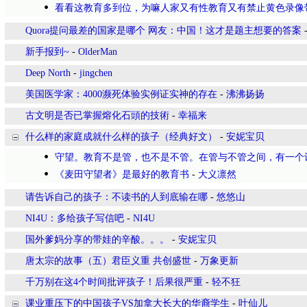
看看这教育多到位，为嘛人家又有性教育又有禁止黄色录像
Quora提问最差的国家是哪个 网友：中国！这才是题主想要的答案
新手报到~
-
OlderMan
Deep North
-
jingchen
美国医学家：4000濒死体验实例证实神的存在
-
沸沸扬扬
古文明是否已掌握熔化石頭的技術
-
幸福来
什么样的家庭成就什么样的孩子（经典好文）
-
安妮宝贝
守望。教育不是管，也不是不管。在管与不管之间，有一个
《麦田守望者》是最好的教育书
-
大义凛然
请告诉自己的孩子：不读书的人到底输在哪
-
悠悠山
NI4U：多给孩子写信吧
-
NI4U
国外爹妈分享的带娃的辛酸。。。
-
安妮宝贝
唐太宗的故事（五）君臣义重 共创盛世
-
万象更新
千万别在这4个时间批评孩子！后果很严重
-
轻不狂
课业重压下的中国孩子VS加拿大长大的华裔学生
-
叶仙儿