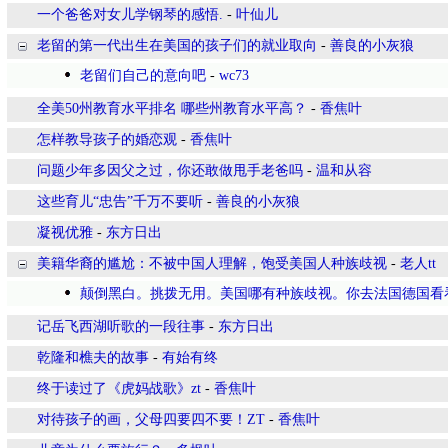
一个爸爸对女儿学钢琴的感悟.
-
叶仙儿
老留的第一代出生在美国的孩子们的就业取向
-
善良的小灰狼
老留们自己的意向吧
-
wc73
全美50州教育水平排名 哪些州教育水平高？
-
香焦叶
怎样教导孩子的婚恋观
-
香焦叶
问题少年多因父之过，你还敢做甩手老爸吗
-
温和从容
这些育儿“忠告”千万不要听
-
善良的小灰狼
凝视优雅
-
东方日出
美籍华裔的尴尬：不被中国人理解，饱受美国人种族歧视
-
老人tt
颠倒黑白。挑拨无用。美国哪有种族歧视。你去法国德国看
记岳飞西湖听歌的一段往事
-
东方日出
乾隆和樵夫的故事
-
有始有终
终于读过了《虎妈战歌》zt
-
香焦叶
对待孩子的画，父母四要四不要！ZT
-
香焦叶