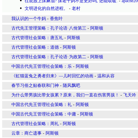
往屁股上抹麻油? 抹老干妈不是更好吗, 还能取暖.
-
apache20
文明进化的自然进程。
-
老村
我认识的一个牛妈
-
香焦叶
古代先王管理策略：孔子论语·八佾第三
-
阿斯顿
古代管理社会策略：唐五礼
-
阿斯顿
古代管理社会策略：道德
-
阿斯顿
古代管理社会策略：孔子论语·为政第二
-
阿斯顿
中国古代先王管理社会策略：乐
-
阿斯顿
《虹猫蓝兔之勇者归来》—儿时回忆的动画
-
温和从容
春节习俗之贴春联和门神
-
随风飘吧
为什么带男孩比带女孩累？原来，我们一直在伤害男孩！
-
飞天吟
中国古代先王管理社会策略：礼
-
阿斯顿
中国古代先王管理社会策略：中庸
-
阿斯顿
古代管理社会策略：周礼
-
阿斯顿
云章：商亡遗事
-
阿斯顿