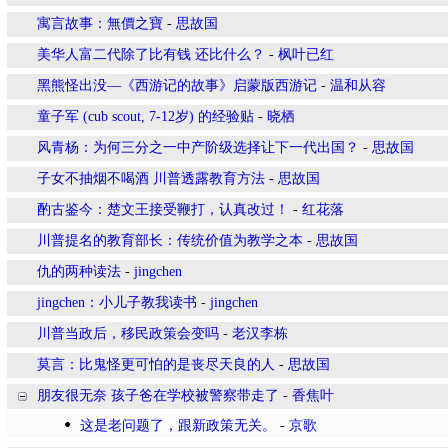
寓言故事：無價之寶
-
思故国
美华人富二代除了比有钱 还比什么？
-
枫叶已红
黑熊怪出没—《西游记的故事》启蒙版西游记
-
温和从容
童子军 (cub scout, 7-12岁) 的经验贴
-
晓栖
风青杨：为何三分之一中产阶级选择让下一代出国？
-
思故国
子女不抽烟不喝酒 川普透露教育方法
-
思故国
酌古鉴今：楚文王接受鞭打，认真改过！
-
红花落
川普提名的教育部长：传统价值为教学之本
-
思故国
仇的两种读法
-
jingchen
jingchen：小儿子教我读书
-
jingchen
川普当政后，移民政策会变吗
-
老汉李栋
莫言：比鬼怪更可怕的是丧尽天良的人
-
思故国
朋友很无奈 孩子爸在学校被警察带走了
-
香焦叶
这是老问题了，跟新政策无关。
-
京歌