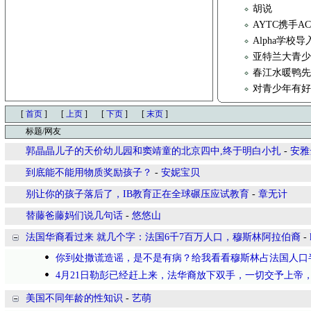
胡说
AYTC携手
Alpha学校
亚特兰大青少年
春江水暖鸭
对青少年有
[
首页
]
[
上页
]
[
下页
]
[
末页
]
标题/网友
郭晶晶儿子的天价幼儿园和窦靖童的北京四中,终于明白小扎
-
安雅
到底能不能用物质奖励孩子？
-
安妮宝贝
别让你的孩子落后了，IB教育正在全球碾压应试教育
-
章无计
替藤爸藤妈们说几句话
-
悠悠山
法国华裔看过来 就几个字：法国6千7百万人口，穆斯林阿拉伯裔
-
你到处撒谎造谣，是不是有病？给我看看穆斯林占法国人口
4月21日勒彭已经赶上来，法华裔放下双手，一切交予上帝
美国不同年龄的性知识
-
艺萌