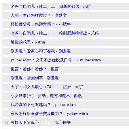
老爸与自闭儿（续二）二，穆斯林邻居
-
乐维
人的一生该怎样度过？
-
李默文
輕松做父母，您願意嗎？
-
小肥牛
老爸与自闭儿（续二）一，控制肥胖拉锯战
-
乐维
灿烂的花季
-
Katrin
别煮啦：爱离心和丁春秋
-
别煮啦
yellow witch：义工不是虚设及口号！
-
yellow witch
恒言：哈佛！哈佛？
-
恒言
别煮啦：雪国列车
-
别煮啦
天宇：和女儿谈心（74）——嫉妒
-
天宇
小女轶事(三)—折纸，魔方和魔术
-
翛然
代沟真的不可逾越吗？
-
yellow witch
家长怎样培养孩子交流能力？
-
yellow witch
可怜天下父母心！！！
-
我心快樂