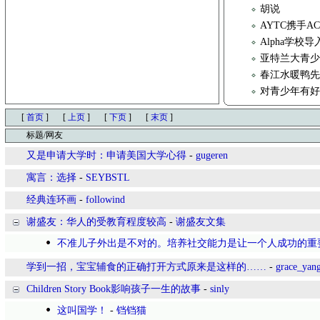
胡说
AYTC携手
Alpha学校
亚特兰大青少年
春江水暖鸭
对青少年有
[
首页
]
[
上页
]
[
下页
]
[
末页
]
标题/网友
又是申请大学时：申请美国大学心得
-
gugeren
寓言：选择
-
SEYBSTL
经典连环画
-
followind
谢盛友：华人的受教育程度较高
-
谢盛友文集
不准儿子外出是不对的。培养社交能力是让一个人成功的重
学到一招，宝宝辅食的正确打开方式原来是这样的……
-
grace_yan
Children Story Book影响孩子一生的故事
-
sinly
这叫国学！
-
铛铛猫