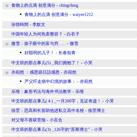
食物上的点滴 创意满分
-
chingching
食物上的点滴 创意满分
-
waiyee1212
珍惜時間
-
李默文
中国年轻人为何热衷整容？
-
白衣子
微雪：孩子眼中的富与穷......
-
微雪
好聪明的儿子！
-
长春知青
中文班的那点事儿(5) _我们拥抱了！
-
小哭
亦宛然 ：感恩節日話感恩
-
亦宛然
严父吓走病中幻境的故事：
-
亦宛然
乐维：象形书法与海外书法教学
-
乐维
中文班的那点事儿(４) _一月200字，见证奇迹！
-
小哭
徐罡：恐高和长笛助他进私立高中名校
-
徐罡博士
对父母不善获苦报
-
小百合
中文班的那点事儿(3) _126字的“苏斯博士”
-
小哭