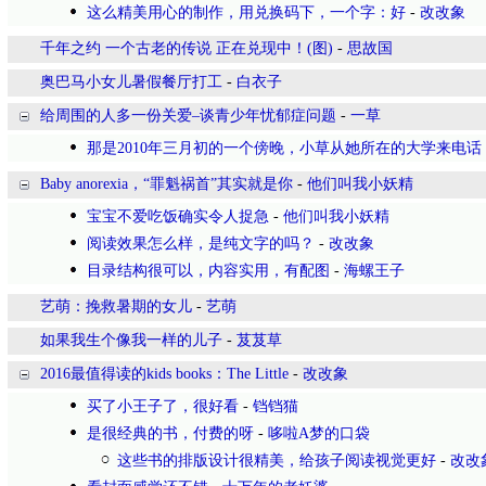
这么精美用心的制作，用兑换码下，一个字：好
-
改改象
千年之约 一个古老的传说 正在兑现中！(图)
-
思故国
奥巴马小女儿暑假餐厅打工
-
白衣子
给周围的人多一份关爱–谈青少年忧郁症问题
-
一草
那是2010年三月初的一个傍晚，小草从她所在的大学来电话
Baby anorexia，“罪魁祸首”其实就是你
-
他们叫我小妖精
宝宝不爱吃饭确实令人捉急
-
他们叫我小妖精
阅读效果怎么样，是纯文字的吗？
-
改改象
目录结构很可以，内容实用，有配图
-
海螺王子
艺萌：挽救暑期的女儿
-
艺萌
如果我生个像我一样的儿子
-
芨芨草
2016最值得读的kids books：The Little
-
改改象
买了小王子了，很好看
-
铛铛猫
是很经典的书，付费的呀
-
哆啦A梦的口袋
这些书的排版设计很精美，给孩子阅读视觉更好
-
改改