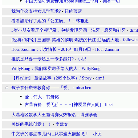
中国大陆可免费使用Apple Music三个月
-
拥有一切
我为什么支持女儿学艺术?
-
纽约蓝蓝
看看誰治好了她的「公主病」！
-
林雅思
3岁小朋友看牙全程记录，包括发现牙洞，洗牙，磨牙和补牙
-
drm
[经典和评论] 三国志-英雄的黎明 燃烧的长江 辽远的大地
-
followin
Hou, Zuomin：儿女情长－2016年01月19日
-
Hou, Zuomin
推孩是只要一专还是一专多能好?
-
小思
WillyRong：我们家卖房子给人的人
-
WillyRong
【Playlist】 童话故事（209个故事）/ Story
-
drmf
孩子拿什麽来教育你——「爱」
-
ninachen
爱，伟大
-
书箫铭
古董有价、爱无价－－－[神爱显在人间]
-
libei
大温地区‍‍数学大王邀请赛火热报名
-
博雅学会
美好的毛线创意！ ！
-
李默文
中文班的那点事儿(6) _从零坐火箭起飞！
-
小哭