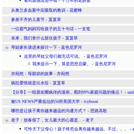
看封面感觉还不错
-
十万年的老妖婆
从奥兰多血案中应吸取的教训
-
花蜜蜂
参差不齐的儿童节
-
芨芨草
一位霸气妈妈写给孩子的五十句话
-
一支笔
未来，我们拿什么留住孩子
-
芨芨草
琴娃家长请进来探讨一下
-
蓝色尼罗河
这里的琴娃父母们都无话可说。
-
蓝色尼罗河
我来提示一下，算是思想启蒙。
-
蓝色尼罗河
亦宛然：母親節的故事
-
亦宛然
疯狂爱情就是出水痘
-
芨芨草
【分享】一组朋友圈疯传的漫画，戳到99%家庭问题的痛点！
-
san
被US NEWS严重低估的50所美国大学
-
ivyboost
哪些是让孩子离你越来越远的沟通方式？
-
思路高歌
老子：放春假了，女儿最大的心愿是...
-
老子
可怜天下父母心！孩子终究会离你越来越远。不过。。。
-