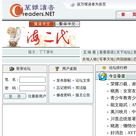
设万维读者为首页
首
版主：
丁丁家长
五 味 斋
茗香茶语
天下论坛
史地人物
军事天地
跨国婚姻
论坛排行榜
登录论坛
用户桌面
笔 名：
发布新帖
论坛文库
荣耀25载，
忘记密码
简洁版
密 码：
晓惠：女室
修改密码
版主公告
注册新用户
青少年教青
能文能武：AYTC 
萬川映月：
川普总统签
晓惠：懒惰
好消息：AY