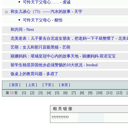
可怜天下父母心……
-
虔诚
和女儿谈心（73）——汽水的故事
-
天宇
可怜天下父母心
-
醒悟
和共同
-
Next
北美老表：儿子要去台北追女朋友，把老妈一下子就整懵了
-
北美
艺萌：女儿和那只盲眼黑猫
-
艺萌
丽娜妈妈：堪城皇冠中心内的故事天地
-
丽娜妈妈-双语宝宝
留学生独居异国他乡必须警惕的10大状况
-
hwdeal
饭桌上的教育问题
-
多虑了
[
首页
]
[
上页
]
[
下页
]
[
末页
]
第
13
页
[1]
[2]
[3]
[4]
[5]
[6]
[7]
[8]
[9]
[10]
[11]
[12]
[
相 关 链 接
??????????