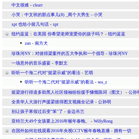
中文很难
-
clearr
小哭：中文班的那点事儿(8) _两个大男生
-
小哭
xpt 也给小留几句话
-
xpt
纽约蓝蓝：在美国 你希望老师宠爱你的孩子吗？
-
纽约蓝蓝
zan
-
南方犬
珍珠河NY：对彼得梁案件的五大争执和一个倡导
-
珍珠河NY
一场意外的音乐盛宴
-
李默文
听听一个海二代对“挺梁示威”的看法
-
艺萌
听听一个海二代对“挺梁示威”的看法
-
sea_z
挺梁游行得道多助黑人社区领袖纷纷援手慷慨陈词（图文）
-
公孙
全美华人大游行声援梁彼得图文视频全记录
-
公孙明
别让孩子寒假过后变“笨”了
-
金边吊兰
亚特兰大49个女孩要上2016年猴年春晚。
-
WillyRong
在国外如何在线观看2016年央视CCTV猴年春晚直播
-
拥有一切