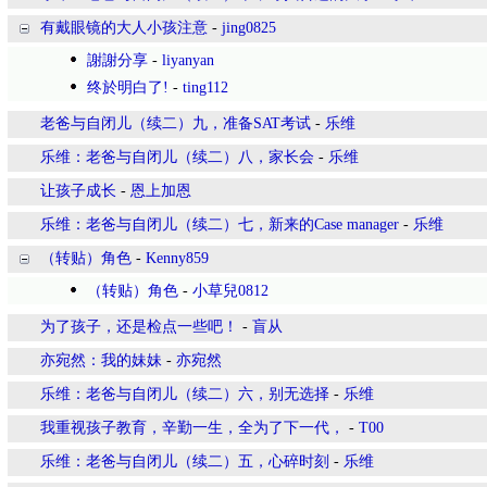
有戴眼镜的大人小孩注意
-
jing0825
謝謝分享
-
liyanyan
终於明白了!
-
ting112
老爸与自闭儿（续二）九，准备SAT考试
-
乐维
乐维：老爸与自闭儿（续二）八，家长会
-
乐维
让孩子成长
-
恩上加恩
乐维：老爸与自闭儿（续二）​七，新来的Case manager
-
乐维
（转贴）角色
-
Kenny859
（转贴）角色
-
小草兒0812
为了孩子，还是检点一些吧！
-
盲从
亦宛然：我的妹妹
-
亦宛然
乐维：老爸与自闭儿（续二）六，别无选择
-
乐维
我重视孩子教育，辛勤一生，全为了下一代，
-
T00
乐维：老爸与自闭儿（续二）五，心碎时刻
-
乐维