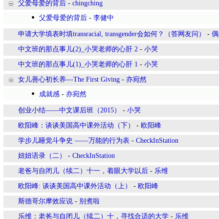
父爱母爱的背后
-
chingching
父爱母爱的背后
-
李健中
申请大学填表时填transracial, transgender会如何？（答网友问）
-
偶
中文班的那点事儿(2)_小哭老师的心肝 2
-
小哭
中文班的那点事儿(1)_小哭老师的心肝 1
-
小哭
女儿善心初长养---The First Giving
-
亦宛然
成就感
-
亦宛然
创业小结——中文课后班（2015）
-
小哭
欧阳峰：谈谈美国高中课外活动（下）
-
欧阳峰
学步儿睡觉斗争史 ——万能的行为表
-
CheckInStation
妞妞语录（二）
-
CheckInStation
老爸与自闭儿（续二）十一，着眼大学以后
-
乐维
欧阳峰: 谈谈美国高中课外活动（上）
-
欧阳峰
斯德哥尔摩效应说
-
别煮啦
乐维：老爸与自闭儿（续二）十，寻找合适的大学
-
乐维