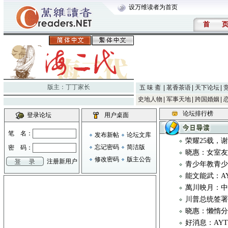
设万维读者为首页
首
版主：
丁丁家长
五 味 斋
茗香茶语
天下论坛
史地人物
军事天地
跨国婚姻
论坛排行榜
登录论坛
用户桌面
笔 名：
发布新帖
论坛文库
荣耀25载，
忘记密码
简洁版
密 码：
晓惠：女室
修改密码
版主公告
注册新用户
青少年教青
能文能武：AYTC 
萬川映月：
川普总统签
晓惠：懒惰
好消息：AY