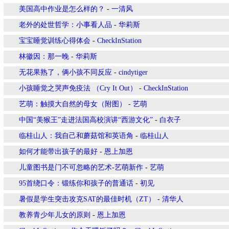
美国高中作业是怎么样的？
-
一清风
老外的处世哲学：小事看人品
-
华莉斯
宝宝睡觉训练心得体会
-
CheckInStation
林徽因：那一晚
-
华莉斯
无花果熟了，俩小孩不同反应
-
cindytiger
小孩睡觉之哭声免疫法 （Cry It Out）
-
CheckInStation
艺萌：触摸大自然的母女（附图）
-
艺萌
中国“美猴王”走进法国高校演讲“西游文化”
-
白衣子
临桂山人：我自己和蘑菇馆和英语角
-
临桂山人
如何才能带出孩子的最好
-
恩上加恩
儿童图书是门不可忽略的艺术-艺萌新作
-
艺萌
95首绕口令：锻练你和孩子的普通话
-
初见
暑假是学生突击攻克SAT的最佳时机（ZT）
-
清华人
教养青少年儿女的原则
-
恩上加恩