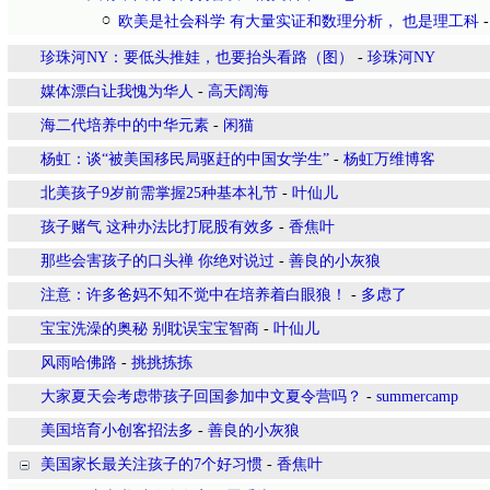
欧美是社会科学 有大量实证和数理分析， 也是理工科
珍珠河NY：要低头推娃，也要抬头看路（图）
-
珍珠河NY
媒体漂白让我愧为华人
-
高天阔海
海二代培养中的中华元素
-
闲猫
杨虹：谈“被美国移民局驱赶的中国女学生”
-
杨虹万维博客
北美孩子9岁前需掌握25种基本礼节
-
叶仙儿
孩子赌气 这种办法比打屁股有效多
-
香焦叶
那些会害孩子的口头禅 你绝对说过
-
善良的小灰狼
注意：许多爸妈不知不觉中在培养着白眼狼！
-
多虑了
宝宝洗澡的奥秘 别耽误宝宝智商
-
叶仙儿
风雨哈佛路
-
挑挑拣拣
大家夏天会考虑带孩子回国参加中文夏令营吗？
-
summercamp
美国培育小创客招法多
-
善良的小灰狼
美国家长最关注孩子的7个好习惯
-
香焦叶