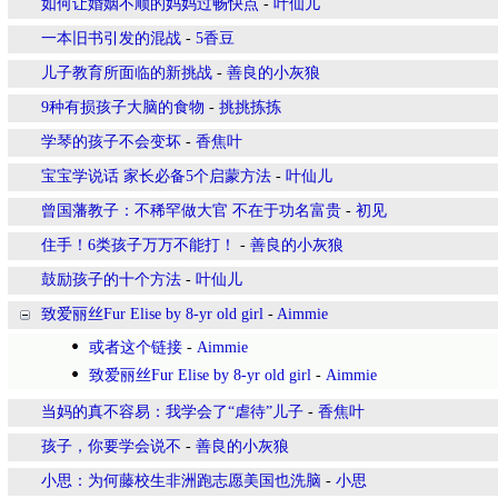
如何让婚姻不顺的妈妈过畅快点
-
叶仙儿
一本旧书引发的混战
-
5香豆
儿子教育所面临的新挑战
-
善良的小灰狼
9种有损孩子大脑的食物
-
挑挑拣拣
学琴的孩子不会变坏
-
香焦叶
宝宝学说话 家长必备5个启蒙方法
-
叶仙儿
曾国藩教子：不稀罕做大官 不在于功名富贵
-
初见
住手！6类孩子万万不能打！
-
善良的小灰狼
鼓励孩子的十个方法
-
叶仙儿
致爱丽丝Fur Elise by 8-yr old girl
-
Aimmie
或者这个链接
-
Aimmie
致爱丽丝Fur Elise by 8-yr old girl
-
Aimmie
当妈的真不容易：我学会了“虐待”儿子
-
香焦叶
孩子，你要学会说不
-
善良的小灰狼
小思：为何藤校生非洲跑志愿美国也洗脑
-
小思