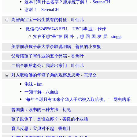
这本书叫什么名字？愿系统了解！
-
SerenaCH
谢谢！
-
SerenaCH
高智商宝宝一出生就有的特征
-
叶仙儿
微信/Q824556743 SFU、 UBC |毕|业|
-
佧佧
实在不想“呆”在-国-外-，想-回-国-发-展
-
singge
美学前班孩子获大学录取说明啥
-
善良的小灰狼
父母陪孩子写作业的五个弊端
-
香焦叶
二胎全职后老公让我滚出家门
-
叶仙儿
对入取哈佛的华裔子弟的观察及思考
-
忘形交
泡沫
-
km
一知半解
-
八面山
"每年全球只有10来个华人子弟被入取哈佛。"
-
网虫瞎乐
曾国藩：读书的三种方法
-
初见
孩子跌倒了，是谁在疼？
-
善良的小灰狼
育儿反思：宝贝对不起
-
香焦叶