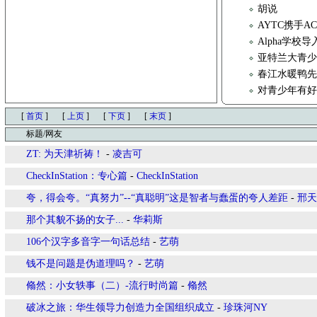
胡说
AYTC携手
Alpha学校
亚特兰大青少年
春江水暖鸭
对青少年有
[
首页
]
[
上页
]
[
下页
]
[
末页
]
标题/网友
ZT: 为天津祈祷！
-
凌吉可
CheckInStation：专心篇
-
CheckInStation
夸，得会夸。“真努力”--“真聪明”这是智者与蠢蛋的夸人差距
-
邢天
那个其貌不扬的女子...
-
华莉斯
106个汉字多音字一句话总结
-
艺萌
钱不是问题是伪道理吗？
-
艺萌
翛然：小女轶事（二）-流行时尚篇
-
翛然
破冰之旅：华生领导力创造力全国组织成立
-
珍珠河NY