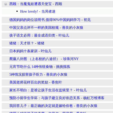
西顾：当魔鬼娃遭遇天使宝
-
西顾
How lovely!
-
当局者迷
德国妈妈的岗位说明书,值得90%中国妈妈学习
-
初见
中国父亲点评不一样的美国校规
-
善良的小灰狼
孩子语文必用：最全成语归类
-
叶仙儿
猪猪：天才班？
-
猪猪
日本妈妈十条家训
-
叶仙儿
爬藤八卦图 （上名校的八途径）
-
珍珠河NY
元宵节吃什么 14种传统食物
-
挑挑拣拣
5种情况损害孩子听力
-
善良的小灰狼
美国老师花样百出的奖励
-
香焦叶
家长不明白：是谁让孩子生活在监狱里？
-
叶仙儿
预防小留学生学坏：与孩子建立良好依恋关系
-
杨虹万维博客
我回答儿子：最正确的决定就是嫁给你爸
-
善良的小灰狼