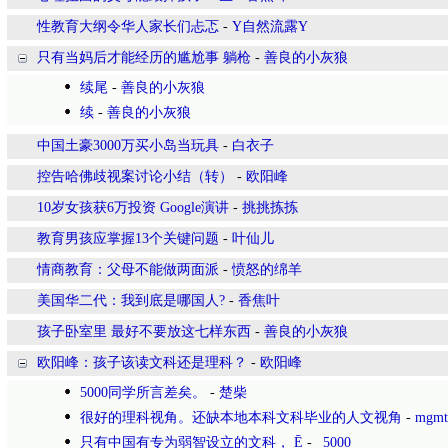
性教育大纲令华人家长们忐忑
-
Y自然流露Y
只有当妈后才能经历的尴尬事 躺枪
-
善良的小灰狼
续尾
-
善良的小灰狼
续
-
善良的小灰狼
中国土豪3000万买小岛当玩具
-
白衣子
控告哈佛歧视案讨论小结（转）
-
欧阳峰
10岁女孩获6万投资 Google演讲
-
挑挑拣拣
教育男孩应掌握13个关键问题
-
叶仙儿
情商教育：父母不能做两面派
-
愤怒的绵羊
美国华二代：我到底是哪国人?
-
香焦叶
孩子卧室里 最好不要放这七样东西
-
善良的小灰狼
欧阳峰：孩子该读文科还是理科？
-
欧阳峰
5000同学所言差矣。
-
楚柴
很好的理科视角。还缺本地本科文科毕业的人文视角
-
mgmt
只有中国有专为弱智设立的文科， Ē
-
_5000