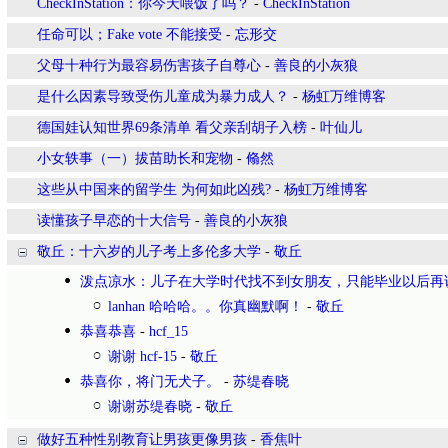
CheckInStation：你今天喂饭了吗？
-
CheckInStation
任命可以；Fake vote 不能接受
-
忘形交
父母十种行为最容易伤害孩子自尊心
-
善良的小灰狼
是什么因素导致受伤儿童成为暴力成人？
-
杨虹万维博客
德国娃认知世界69条清单 看父亲刮胡子入榜
-
叶仙儿
小女轶事（一）拔苗助长和宠物
-
翛然
这些从中国来的留学生 为何如此凶残?
-
杨虹万维博客
读懂孩子早恋的十大信号
-
善良的小灰狼
敬丘：十六岁的儿子考上多伦多大学
-
敬丘
泼点凉水：儿子在大学时代找不到女朋友，只能毕业以后再
lanhan 哈哈哈。。你真幽默啊！
-
敬丘
恭喜恭喜
-
hcf_15
谢谢 hcf-15
-
敬丘
恭喜你，将门无犬子。
-
苏缇春晓
谢谢苏缇春晓
-
敬丘
做好五种性别教育让男孩更像男孩
-
香焦叶