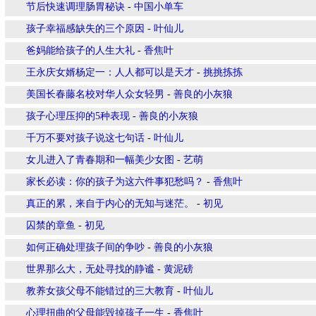
节后快速调理肠胃秘诀
-
中国小单车
孩子幸福感缺失的三个原因
-
叶仙儿
爸妈能给孩子的人生大礼
-
香焦叶
王永庆女婿杨定一：人人都可以是天才
-
挑挑拣拣
美国长春藤名校对华人众女轻男
-
善良的小灰狼
孩子心理压抑的5种表现
-
善良的小灰狼
千万不要对孩子说这七句话
-
叶仙儿
女儿进入了青春期和一幅美少女图
-
艺萌
家长必读：你的孩子为这六件事犯愁吗？
-
香焦叶
真正的累，来自于内心的无知与迷茫。
-
初见
囚禁的章鱼
-
初见
如何正确处理孩子间的争吵
-
善良的小灰狼
世界那么大，无处寻找的静谧
-
黄泥磅
教养女孩父母不能错过的三大教育
-
叶仙儿
心理扭曲的父母能毁掉孩子一生
-
香焦叶