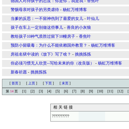
德国人对待孩子的态度：你是你，我是我
-
香焦叶
警惕母亲对孩子的另类虐待
-
杨虹万维博客
当爹的反思：一不留神伤到了最爱的女儿
-
叶仙儿
孩子在车上一定别做这些事儿
-
善良的小灰狼
教给孩子10种气质胜过留下10幢房子
-
香焦叶
预防小留吸毒：为什么不能依赖国外教育？
-
杨虹万维博客
房祖名狱中读的《放下》写了啥？
-
挑挑拣拣
你必须习惯无人欣赏--写给未来的你（改良版）
-
杨虹万维博客
新春祈愿
-
挑挑拣拣
[
首页
]
[
上页
]
[
下页
]
[
末页
]
第
14
页
[1]
[2]
[3]
[4]
[5]
[6]
[7]
[8]
[9]
[10]
[11]
[12]
[
相 关 链 接
??????????