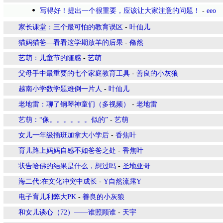
写得好！提出一个很重要，应该让大家注意的问题！
-
eeo
家长课堂：三个最可怕的教育误区
-
叶仙儿
猫妈猫爸—看看这学期放羊的后果
-
翛然
艺萌：儿童节的随感
-
艺萌
父母手中最重要的七个家庭教育工具
-
善良的小灰狼
越南小学数学题难倒一片人
-
叶仙儿
老地雷：聊了钢琴神童们（多视频）
-
老地雷
艺萌：“像。。。。。。似的”
-
艺萌
女儿一年级插班加拿大小学后
-
香焦叶
育儿路上妈妈自感不如爸爸之处
-
香焦叶
状告哈佛的结果是什么，想过吗
-
圣地亚哥
海二代:在文化冲突中成长
-
Y自然流露Y
电子育儿利弊大PK
-
善良的小灰狼
和女儿谈心（72）——谁照顾谁
-
天宇