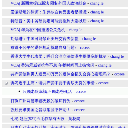
VOA| 新西兰提出新法 限制外国人政治献金
-
chang le
爱泼斯坦的律师：朱弗尔自称受害者是撒谎
-
chang le
特朗普：美中贸易协定可能要拖到大选以后
-
chang le
VOA| 华为在中国遭遇公关危机
-
chang le
胡锡进：中国可能禁止美外交官去新疆
-
chang le
难道不公平的退休规定就是自身问题?
-
ccceee
香港大学生代表团：呼吁台湾立法给港生提供庇护机制
-
chang le
VOA| 香港示威者抗争不息 午餐时间再上街快闪
-
chang le
共产党使到男人遭受40万元的退休金损失会良心发现吗？
-
ccceee
诉习近平主席：请共产党不要干丧尽天良的事情
-
ccceee
只顾老娘幸福,不顾老爸死活
-
ccceee
打倒广州网管卑鄙无赖的破坏行为
-
ccceee
强烈要求美国之音取消脸书评论！
-
ccceee
七绝 题照(921)五毛作孽有天收
-
黄花岗
日本启动宙子战计划，宙子时间，阵法和炼丹都是时空变化
-
仝天