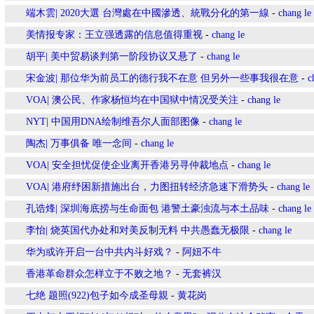
端木雲| 2020大選 台灣處在中國滲透、統戰分化的第一線
-
chang le
美情报专家：王立强透露的信息值得重视
-
chang le
胡平| 美中贸易谈判第一阶段协议又悬了
-
chang le
宋金波| 那位华为前员工的德行我不在意 但另外一些事我很在意
-
c
VOA| 澳公民、作家杨恒均在中国狱中情况受关注
-
chang le
NYT| 中国用DNA绘制维吾尔人面部图像
-
chang le
陶杰| 万事俱备 唯一念间
-
chang le
VOA| 安全担忧促使企业离开香港另寻仲裁地点
-
chang le
VOA| 港府纾困新措施出台，力图扭转经济急速下滑势头
-
chang le
孔诰烽| 深圳海底捞与生命面包 港警土豪浊流与本土品味
-
chang le
李怡| 烧英国代办处和对美反制无料 中共愚蠢无极限
-
chang le
华为或许开启一台中共内斗好戏？
-
阿妞不牛
香港革命群众怎样立于不败之地？
-
无套裤汉
七绝 题照(922)包子如今成圣母親
-
黄花岗