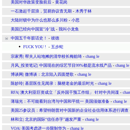
美国对华政策变脸前后
-
黄花岗
一石激起千层浪，贸易协议杳无期
-
木秀于林
大陆封锁中为什么也那么多川粉
-
小思
美国已经向中国宣“冷”战
-
我叫小龙鱼
中国五千年脏话史！
-
彼德
FUCK YOU !
-
五步蛇
宗家秀| 帮夫人站地摊的清华校长梅贻琦
-
chang le
月风_投资笔记| 中国现在的综艺节目99%都是流水线产品
-
chang le
博谈网| 微博谈：北京陷入四面楚歌
-
chang le
陈妙玲| 基层医生见闻录：脑梗老金的最后时光
-
chang le
RFA| 澳大利亚巨资成立「反外国干预工作组」 针对中共间谍
-
chan
薄瑞光：不可能看到台湾与中国和平统一 美国须做准备
-
chang le
美国25参议员：希望特朗普对中国新的企业社会信用体系进行调查
林和立| 北京的国际“信任赤字”越发严重
-
chang le
VOA| 美国考虑进一步限制华为
-
chang le