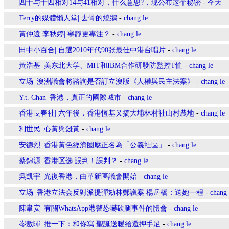
四十与十四相对14与41相对，什么意思?，现公布这个秘密
-
仝天
Terry的媒體懶人堂| 去骨的燒鵝
-
chang le
黃仲遠 李秋婷| 寧靜更專注？
-
chang le
田中小百合| 自選2010年代90张最佳中港台唱片
-
chang le
黃浩基| 美东北大学、MIT和IBM合作研發防監控T恤
-
chang le
立场| 澳洲議會將諮詢是否訂立澳版《人權與民主法案》
-
chang le
Y.t. Chan| 香港，真正的國際城市
-
chang le
香港長春社| 六年後，香港恆基又搞大埔林村社山村農地
-
chang le
利世民| 心黃與錢黃
-
chang le
安德烈| 香港黃色經濟圈應正名為「公義社區」
-
chang le
蔡錦源| 香港区选 誤判！誤判？
-
chang le
吳凱宇| 光復香港，由革新區議會開始
-
chang le
立场| 香港立法会反對派提彈劾林鄭議案 楊岳橋：送她一程
-
chang 
陳韋安| 有關WhatsApp港警恐嚇砍腿事件的體會
-
chang le
岑敖暉| 推一下：和你寫.聖誕送暖給還押手足
-
chang le