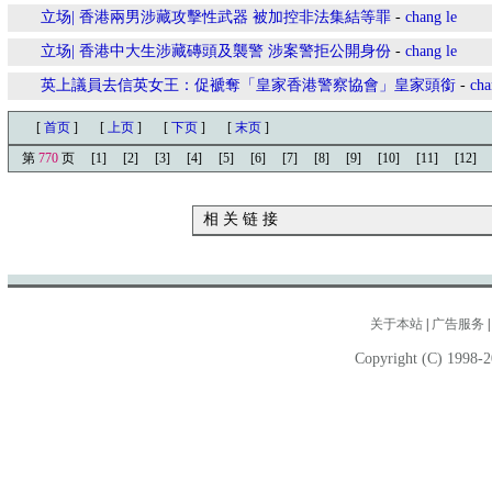
立场| 香港兩男涉藏攻擊性武器 被加控非法集結等罪
-
chang le
立场| 香港中大生涉藏磚頭及襲警 涉案警拒公開身份
-
chang le
英上議員去信英女王：促褫奪「皇家香港警察協會」皇家頭銜
-
cha
[
首页
]
[
上页
]
[
下页
]
[
末页
]
第
770
页
[1]
[2]
[3]
[4]
[5]
[6]
[7]
[8]
[9]
[10]
[11]
[12]
相 关 链 接
关于本站
|
广告服务
Copyright (C) 1998-2