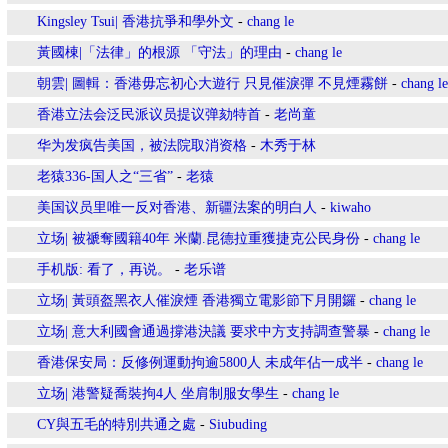
Kingsley Tsui| 香港抗爭和學外文
-
chang le
黃國棟|「法律」的根源 「守法」的理由
-
chang le
朝雲| 圖輯：香港毋忘初心大遊行 只見催淚彈 不見煙霧餅
-
chang le
香港立法会泛民派议员提议弹劾特首
-
老尚童
华为发疯告美国，被法院取消资格
-
木秀于林
老猿336-国人之“三省”
-
老猿
美国议员里唯一反对香港、新疆法案的明白人
-
kiwaho
立场| 被禠奪國籍40年 米蘭.昆德拉重獲捷克公民身份
-
chang le
手机版: 看了，再说。
-
老乐谱
立场| 黃頭盔黑衣人催淚煙 香港獨立電影節下月開鑼
-
chang le
立场| 意大利國會通過撐港決議 要求中方支持調查警暴
-
chang le
香港保安局：反修例運動拘逾5800人 未成年佔一成半
-
chang le
立场| 港警疑喬裝拘4人 坐肩制服女學生
-
chang le
CY與五毛的特別共通之處
-
Siubuding