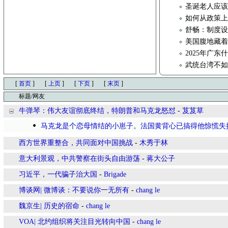
圣诞老人应
如何从政策
舒畅：制度
美国腹地藏着
2025年广东
武统台湾不
[
首页
]
[
上页
]
[
下页
]
[
末页
]
标题/网友
牛弹琴：伟大友谊彻底终结，特朗普和马克龙怒怼
-
芨芨草
马克龙是个恋母情结的小崽子。法国黄背心已搞得他惊慌失
西方世界重整合，共同面对中国挑战
-
木秀于林
意大利景观，中共警察在街头自由游荡
-
蒋大公子
习近平，一代骗子治大国
-
Brigade
博谈网| 微博谈：不要说你一无所有
-
chang le
魏京生| 历史的宿命
-
chang le
VOA| 北约组织将关注目光转向中国
-
chang le