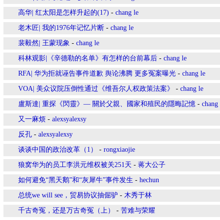
高华| 红太阳是怎样升起的(17)
-
chang le
老木匠| 我的1976年记忆片断
-
chang le
裴毅然| 王蒙现象
-
chang le
科林观影|《辛德勒的名单》有怎样的台前幕后
-
chang le
RFA| 华为拒就诬告事件道歉 舆论沸腾 更多冤案曝光
-
chang le
VOA| 美众议院压倒性通过《维吾尔人权政策法案》
-
chang le
盧斯達| 重探《閃靈》— 關於父親、國家和殖民的隱晦記憶
-
chang 
又一麻烦
-
alexsyalexsy
反孔
-
alexsyalexsy
谈谈中国的政治改革（1）
-
rongxiaojie
狼窝华为的员工李洪元维权被关251天
-
蒋大公子
如何避免“黑天鹅”和“灰犀牛”事件发生
-
hechun
总统we will see，贸易协议抽倔驴
-
木秀于林
千古奇冤，还是万古奇冤（上）
-
苦难与荣耀