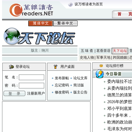
设万维读者为首页
首
版主：
纳川
五 味 斋
茗香茶语
天下论坛
史地人物
军事天地
跨国婚姻
论坛排行榜
登录论坛
用户桌面
笔 名：
发布新帖
论坛文库
委内瑞拉不
忘记密码
简洁版
密 码：
从委内瑞拉
修改密码
版主公告
注册新用户
德黑兰的清
2026年的梦
邓小平到底算
四十多年来，
欧洲的政治
毛泽东为何