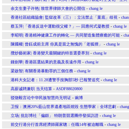
余文生妻子许艳| 致世界律師大會的公開信
-
chang le
香港社區組織協會| 監獄改革（三）：立法禁止「案底」歧視
-
chan
蔡玉萍|「香港反送中運動很父權？」— 回應何式凝教授
-
chang le
李昭明| 香港精神健康工作的轉化 — 共同塑造集體療癒的可能
-
cha
陳國權| 曾鈺成前主席 你真是當之無愧的「老狐狸」
-
chang le
攬炒藝術家| 香港變天最關鍵的特首選委界別
-
chang le
鍾劍華| 香港區選結果的意義及長遠作用
-
chang le
梁啟智| 有關香港暴動罪的三個任務
-
chang le
港科大女記者：11.28遭警手按胸部5秒 已報警追究
-
chang le
高薪诚聘兼职 当天结算
-
ASDF88020800
驳饶毅言论中华民族智慧尚无明证
-
豌博
卫报：澳洲20%藍山世界遺產地區燒毀 生態學家：全球悲劇
-
chang
立场| 批彭博社「偏頗」 特朗普競選團停發採訪證
-
chang le
前交行港分行首席經濟師羅家聰：任職14年被迫離職
-
chang le