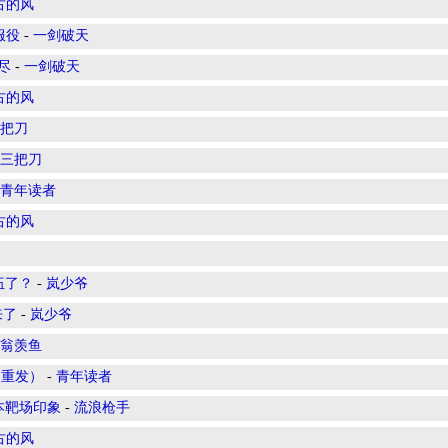
古的风
服役
-
一剑破天
尽
-
一剑破天
古的风
把刀
三把刀
青年读者
古的风
伍了？
-
岚少爷
来了
-
岚少爷
翁羡鱼
文重发）
-
青年读者
本靶场印象
-
流浪枪手
古的风