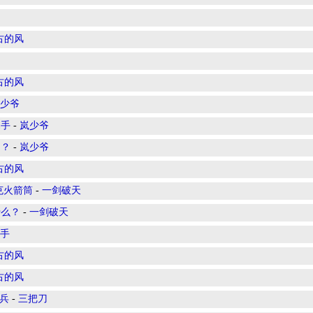
古的风
古的风
少爷
易手
-
岚少爷
了？
-
岚少爷
古的风
克火箭筒
-
一剑破天
什么？
-
一剑破天
手
古的风
古的风
兵
-
三把刀