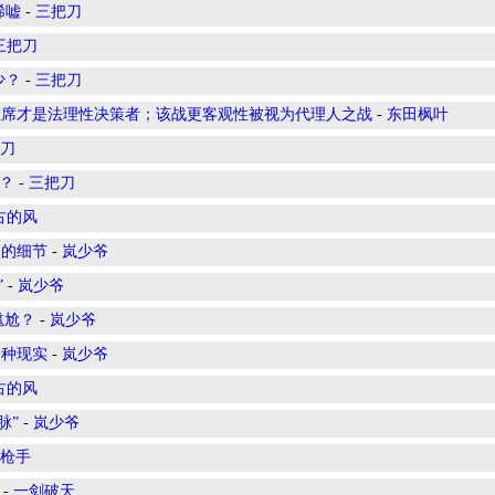
唏嘘
-
三把刀
三把刀
少？
-
三把刀
主席才是法理性决策者；该战更客观性被视为代理人之战
-
东田枫叶
刀
？
-
三把刀
古的风
然的细节
-
岚少爷
”
-
岚少爷
尴尬？
-
岚少爷
一种现实
-
岚少爷
古的风
脉”
-
岚少爷
枪手
-
一剑破天