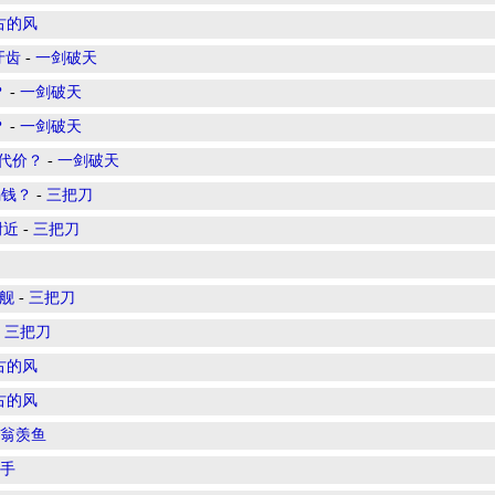
古的风
牙齿
-
一剑破天
？
-
一剑破天
？
-
一剑破天
大代价？
-
一剑破天
骗钱？
-
三把刀
附近
-
三把刀
舰
-
三把刀
-
三把刀
古的风
古的风
翁羡鱼
手