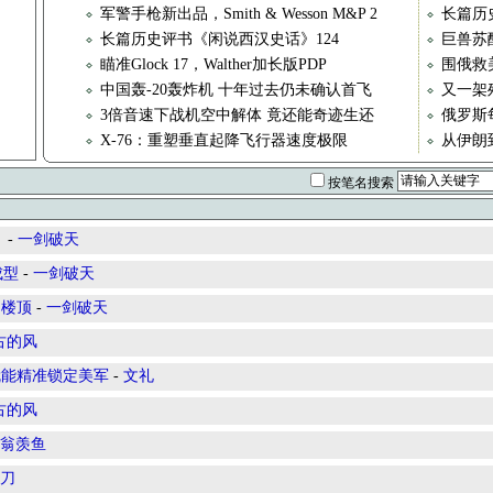
军警手枪新出品，Smith & Wesson M&P 2
长篇历
长篇历史评书《闲说西汉史话》124
巨兽苏
瞄准Glock 17，Walther加长版PDP
围俄救
中国轰-20轰炸机 十年过去仍未确认首飞
又一架
3倍音速下战机空中解体 竟还能奇迹生还
俄罗斯
X-76：重塑垂直起降飞行器速度极限
从伊朗
按笔名搜索
？
-
一剑破天
成型
-
一剑破天
到楼顶
-
一剑破天
古的风
就能精准锁定美军
-
文礼
古的风
翁羡鱼
刀