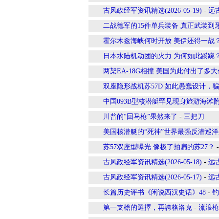
古风政经军资讯精选(2026-05-19)
-
远
二战德军的15件单兵装备 真正武装到
霍尔木兹海峡何时开放 美伊还得一战
日本水陆机动团的火力 为何如此蹊跷
两架EA-18G相撞 美国为此付出了多
双座隐形战机苏57D 如此愚蠢设计，
中国093B型核潜艇罕见现身旅游海滩
川普的“回马枪”果然来了
-
三把刀
美国核潜艇的“死神”世界最强反潜巡洋
苏57双座型曝光 像极了拍扁的苏27？
古风政经军资讯精选(2026-05-18)
-
远
古风政经军资讯精选(2026-05-17)
-
远
长篇历史评书《闲说西汉史话》48
-
钓
第一支槍的選擇，再誇格洛克
-
流浪枪