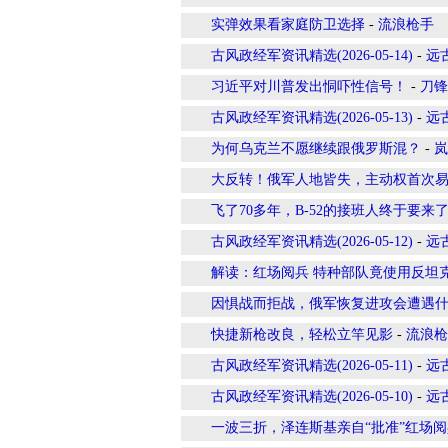
实弹效果看家庭防卫选择
-
流浪枪手
古风政经军资讯精选(2026-05-14)
-
远
习近平对川普发出恫吓性信号！
-
刀锋
古风政经军资讯精选(2026-05-13)
-
远
为何乌克兰不愿继续跟俄罗斯混？
-
岚
大反转！俄军人地皆失，主动权首次
飞了70多年，B-52的接班人终于要来
古风政经军资讯精选(2026-05-12)
-
远
解读：红场阅兵 特种部队竟使用反坦
因惧战而拒战，俄军恢复进攻会遭遇
快捷新枪改良，轻松立竿见影
-
流浪枪
古风政经军资讯精选(2026-05-11)
-
远
古风政经军资讯精选(2026-05-10)
-
远
一波三折，泽连斯基亲自“批准”红场阅