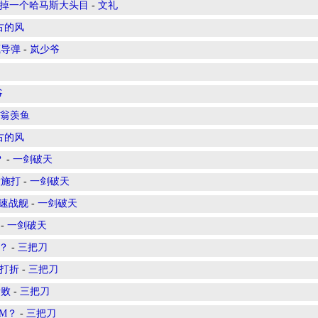
干掉一个哈马斯大头目
-
文礼
古的风
藏导弹
-
岚少爷
爷
翁羡鱼
古的风
？
-
一剑破天
设施打
-
一剑破天
音速战舰
-
一剑破天
-
一剑破天
？
-
三把刀
力打折
-
三把刀
溃败
-
三把刀
BM？
-
三把刀