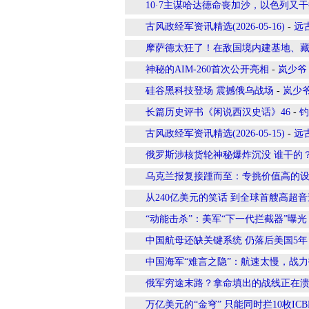
10·7主谋哈达德命丧加沙，以色列又
古风政经军资讯精选(2026-05-16)
-
远
摩萨德太狂了！在敌国境内建基地、
神秘的AIM-260首次公开亮相
-
岚少爷
硅谷黑科技登场 震撼俄乌战场
-
岚少
长篇历史评书《闲说西汉史话》46
-
钓
古风政经军资讯精选(2026-05-15)
-
远
俄罗斯涉核货轮神秘爆炸沉没 谁干的
乌克兰报复接踵而至：专挑价值高的
从240亿美元的笑话 到全球首艘高超
“动能击杀”：美军“下一代拦截器”曝光
中国航母还缺关键系统 仍落后美国5年
中国海军“难言之隐”：航速太慢，战
俄军穷途末路？拿命填出的战线正在
万亿美元的“金穹” 只能同时拦10枚IC