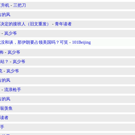
直升机
-
三把刀
古的风
惯决定的接班人（旧文重发）
-
青年读者
去
-
岚少爷
就没和谈，那伊朗要占领美国吗？可笑
-
101Beijing
怖
-
岚少爷
电站？
-
岚少爷
克
-
岚少爷
古的风
点
-
流浪枪手
古的风
翁羡鱼
读者
手