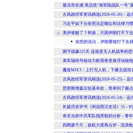
最没存在感 美总统“海军陆战队一号”
古风政经军资讯精选(2026-05-26)
-
远
习近平如下台依照法定顺位和法律习
美伊谁败了？和谈，只因伊朗打不下
按您的说法，伊朗要能打下去
困守战壕225天 这就是无人机战争的恐
美军福特号核动力航母将变身浮动核
魔改M1E3：上打无人机，下爆主战坦
古风政经军资讯精选(2026-05-25)
-
远
思密斯维森左轮基本款，简单到了极
古风政经军资讯精选(2026-05-24)
-
远
长篇历史评书《闲说西汉史话》55
-
钓
有关当前中共军队指挥权的分析
-
青年
四两拨千斤，扳机力度再点评
-
流浪枪