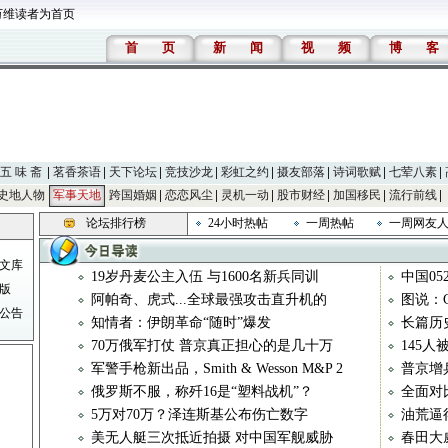
万维读者为首页
首
页
新
闻
视
频
博
客
五 味 斋
茗香茶语
天下论坛
竞技沙龙
彩虹之约
摄友部落
诗词歌赋
七荤八素
史地人物
军事天地
跨国婚姻
恋恋风尘
灵机一动
股市财经
加国移民
流行前线
论坛排行榜
24小时热帖
一周热帖
一周网友
文库
19岁丹麦公主入伍 与1600名新兵同训
中国05
版
阿帕奇、虎式...全球最强攻击直升机的
图说：C
公告
知情者：伊朗革命“随时”爆发
长篇历
70万俄军打仗 普京真正担心的是几十万
145
军警手枪新出品，Smith & Wesson M&P 2
普京增
俄罗斯不服，称歼16是“塑料战机”？
全面对比
5万对70万？泽连斯基公布伤亡数字
油荒逼
美无人艇三次抵近拍摄 对中国军舰威胁
春田大