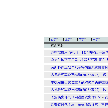
[
首页
]
[
上页
]
[
下页
]
[
末页
]
标题/网友
浮空器技术 “南天门计划”的冰山一角
乌克兰地下工厂里 “机器人军团”正在
莫斯科保卫战？俄军将防空系统部署
古风政经军资讯精选(2026-05-28)
-
远
手机定位出卖位置！敌对势力买数据
古风政经军资讯精选(2026-05-27)
-
远
长篇历史评书《闲说西汉史话》58
-
钓
后普京时代？本土被炸鹰派逼宫
-
三把