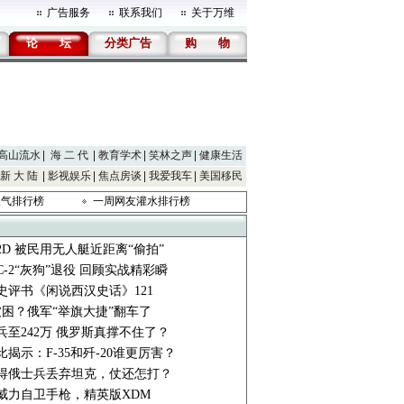
广告服务
联系我们
关于万维
论
坛
分类广告
购
物
高山流水
海 二 代
教育学术
笑林之声
健康生活
新 大 陆
影视娱乐
焦点房谈
我爱我车
美国移民
人气排行榜
一周网友灌水排行榜
2D 被民用无人艇近距离“偷拍”
-2“灰狗”退役 回顾实战精彩瞬
史评书《闲说西汉史话》121
人被困？俄军“举旗大捷”翻车了
兵至242万 俄罗斯真撑不住了？
揭示：F-35和歼-20谁更厉害？
得俄士兵丢弃坦克，仗还怎打？
威力自卫手枪，精英版XDM