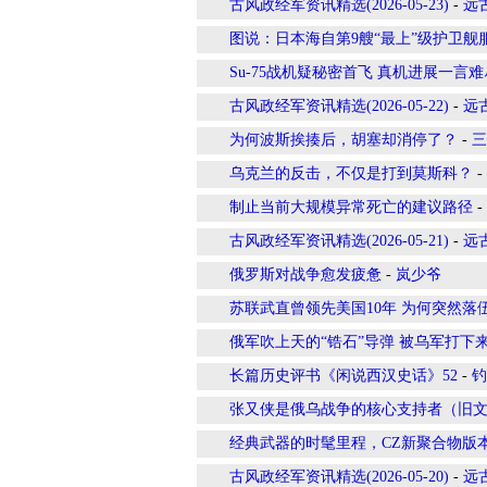
古风政经军资讯精选(2026-05-23)
-
远
图说：日本海自第9艘“最上”级护卫舰
Su-75战机疑秘密首飞 真机进展一言难
古风政经军资讯精选(2026-05-22)
-
远
为何波斯挨揍后，胡塞却消停了？
-
三
乌克兰的反击，不仅是打到莫斯科？
-
制止当前大规模异常死亡的建议路径
-
古风政经军资讯精选(2026-05-21)
-
远
俄罗斯对战争愈发疲惫
-
岚少爷
苏联武直曾领先美国10年 为何突然落
俄军吹上天的“锆石”导弹 被乌军打下
长篇历史评书《闲说西汉史话》52
-
钓
张又侠是俄乌战争的核心支持者（旧
经典武器的时髦里程，CZ新聚合物版
古风政经军资讯精选(2026-05-20)
-
远