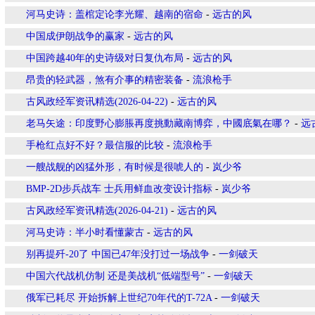
河马史诗：盖棺定论李光耀、越南的宿命
-
远古的风
中国成伊朗战争的赢家
-
远古的风
中国跨越40年的史诗级对日复仇布局
-
远古的风
昂贵的轻武器，煞有介事的精密装备
-
流浪枪手
古风政经军资讯精选(2026-04-22)
-
远古的风
老马矢途：印度野心膨脹再度挑動藏南博弈，中國底氣在哪？
-
远
手枪红点好不好？最信服的比较
-
流浪枪手
一艘战舰的凶猛外形，有时候是很唬人的
-
岚少爷
BMP-2D步兵战车 士兵用鲜血改变设计指标
-
岚少爷
古风政经军资讯精选(2026-04-21)
-
远古的风
河马史诗：半小时看懂蒙古
-
远古的风
别再提歼-20了 中国已47年没打过一场战争
-
一剑破天
中国六代战机仿制 还是美战机“低端型号”
-
一剑破天
俄军已耗尽 开始拆解上世纪70年代的T-72A
-
一剑破天