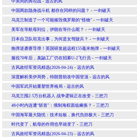
中美间的舆论战
-
远古的风
中国两款隐身战斗机 都存在同样的问题？
-
一剑破天
乌克兰制造了一个可能摧毁俄罗斯的“怪物”
-
一剑破天
美军在等航母到位，伊朗在等什么呢？
-
一剑破天
日本自卫队坦克出事，为何是女驾驶兵？
-
一剑破天
炮弹逆袭赛导弹！英国研发超远程155毫米炮弹
-
一剑破天
服役70年后，臭鼬工厂仍在招募U-2飞行员
-
一剑破天
古风政经军资讯精选(2026-04-24)
-
远古的风
深度解析美伊局势，特朗普助攻中国登顶
-
远古的风
中国军武开始重塑世界格局
-
远古的风
乌克兰囤2.5万台机器人 战争逻辑正在改变
-
三把刀
48小时内连遭“斩首”：俄制海权面临瘫痪？
-
三把刀
中国海军最大隐忧：技术短板，换代负担极大
-
三把刀
时代变了，航母的作用也早就变了
-
三把刀
古风政经军资讯精选(2026-04-23)
-
远古的风