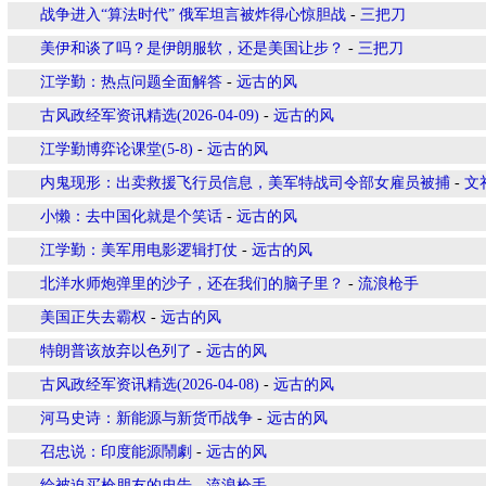
战争进入“算法时代” 俄军坦言被炸得心惊胆战
-
三把刀
美伊和谈了吗？是伊朗服软，还是美国让步？
-
三把刀
江学勤：热点问题全面解答
-
远古的风
古风政经军资讯精选(2026-04-09)
-
远古的风
江学勤博弈论课堂(5-8)
-
远古的风
内鬼现形：出卖救援飞行员信息，美军特战司令部女雇员被捕
-
文
小懒：去中国化就是个笑话
-
远古的风
江学勤：美军用电影逻辑打仗
-
远古的风
北洋水师炮弹里的沙子，还在我们的脑子里？
-
流浪枪手
美国正失去霸权
-
远古的风
特朗普该放弃以色列了
-
远古的风
古风政经军资讯精选(2026-04-08)
-
远古的风
河马史诗：新能源与新货币战争
-
远古的风
召忠说：印度能源鬧劇
-
远古的风
给被迫买枪朋友的忠告
-
流浪枪手