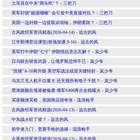
土耳其在中东“两头吃”？
-
三把刀
美军封锁“能源咽喉” 会引发中美直接对抗？
-
三把刀
美国一边封锁一边提取浓缩铀，伊朗要跪？
-
三把刀
古风政经军资讯精选(2026-04-14)
-
远古的风
江学勤博弈论课堂(前场加课,9-10)
-
远古的风
美军打中伊朗“七寸” 伊朗抵抗意志瓦解？
-
岚少爷
日乌联合研发武器，让俄罗斯忌惮不已
-
岚少爷
“疣猪”A-10再升级 美空军战法或迎关键转折
-
岚少爷
乌克兰无人机不仅量大 还无视所有电子干扰？
-
岚少爷
黑海旗舰在母港被偷袭 俄军S400再次全线哑火
-
岚少爷
买菜顺便买枪，美国商店很夸张
-
流浪枪手
古风政经军资讯精选(2026-04-13)
-
远古的风
中东战火旺了谁？
-
远古的风
初学者入门，竞赛手枪的选择
-
流浪枪手
古风政经军资讯精选(2026-04-12)
-
远古的风