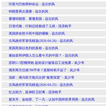
印度与巴铁两种命运
-
远古的风
特朗普再次遇袭
-
远古的风
看懂特朗普、看懂美国
-
远古的风
日渐式微，行刺总统都成了儿戏
-
流浪枪手
美国拼命想卡死中国的咽喉
-
远古的风
古风政经军资讯精选(2026-04-26)
-
远古的风
美国死保以色列的真相
-
远古的风
秦始皇和伊朗人怎么看今天的中国？
-
远古的风
苏联U-3型榴弹炮 超前设计被落后工业拖累
-
岚少爷
俄军两月仅推700平米？莫斯科耗不起了
-
岚少爷
浅析：俄乌双方炮兵比拼“板凳深度”
-
岚少爷
古风政经军资讯精选(2026-04-25)
-
远古的风
红点助力，延伸防卫距离
-
流浪枪手
翟东升、金灿荣、丁一凡：认知中国和世界局势
-
远古的风