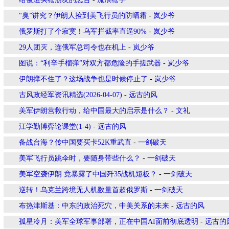
“臭”讲究？伊朗人捡到美飞行员的防晒霜
-
岚少爷
俄罗斯打了个寂寞！乌军拦截率直逼90%
-
岚少爷
29人团灭，连俄军总司令也在机上
-
岚少爷
图说：“利辛手榴弹”对双方都危险的手搓武器
-
岚少爷
伊朗撑不住了？这场战争也是时候停止了
-
岚少爷
古风政经军资讯精选(2026-04-07)
-
远古的风
美军伊朗营救行动，给中国最大的启示是什么？
-
文礼
江学勤博弈论课堂(1-4)
-
远古的风
备战台海？传中国要买卡52K重武直
-
一剑破天
美军飞行员跳伞时，要随身带些什么？
-
一剑破天
美军空袭伊朗 竟暴露了中国歼35战机短板？
-
一剑破天
逆转！乌克兰跨境无人机数量首超俄罗斯
-
一剑破天
布热津斯基：中东的政治死穴，中美关系的未来
-
远古的风
孤星冷月：美军全球军事部署，正在中国AI面前彻底透明
-
远古的