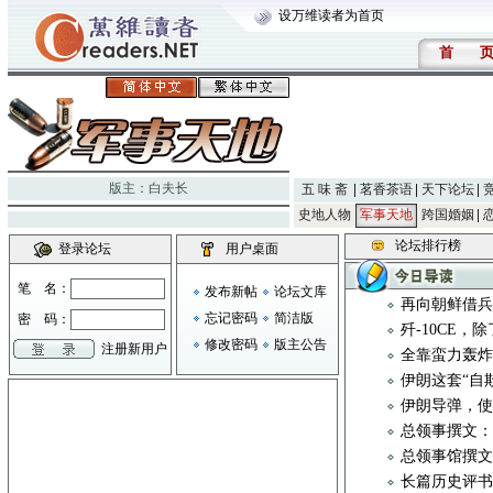
设万维读者为首页
首
版主：
白夫长
五 味 斋
茗香茶语
天下论坛
史地人物
军事天地
跨国婚姻
论坛排行榜
登录论坛
用户桌面
笔 名：
发布新帖
论坛文库
再向朝鲜借
忘记密码
简洁版
密 码：
歼-10CE
修改密码
版主公告
注册新用户
全靠蛮力轰炸
伊朗这套“自
伊朗导弹，
总领事撰文
总领事馆撰
长篇历史评书