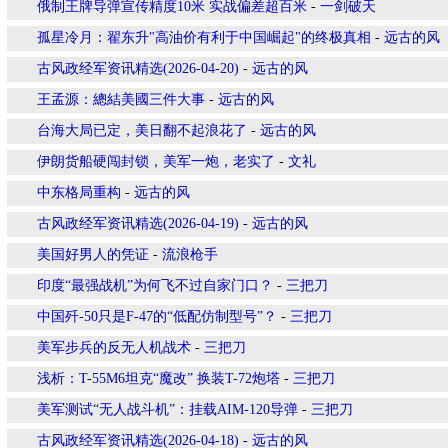
俄制王牌导弹宣传精度10米 实战偏差超百米
-
一剑破天
孤星冷月：翟东升"高油价有利于中国崛起"的终极真相
-
远古的风
古风政经军资讯精选(2026-04-20)
-
远古的风
王孟源：總結美國三件大事
-
远古的风
台海大局已定，美日翻不起浪花了
-
远古的风
伊朗货船硬闯封锁，美军一炮，老实了
-
文礼
中东格局重构
-
远古的风
古风政经军资讯精选(2026-04-19)
-
远古的风
美国好男人的凭证
-
流浪枪手
印度“最强战机”为何飞不过自家门口？
-
三把刀
中国歼-50只是F-47的“低配仿制型号”？
-
三把刀
美军步兵的反无人机战术
-
三把刀
浅析：T-55M6坦克“魔改” 换装T-72炮塔
-
三把刀
美军测试“无人战斗机”：挂载AIM-120导弹
-
三把刀
古风政经军资讯精选(2026-04-18)
-
远古的风