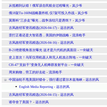
从抵赖到认错！俄军误击民航全过程曝光
-
岚少爷
俄18架Tu-160M战略轰炸机 仅7架可投入作战
-
岚少爷
莫斯科“三步走”曝光，战争冻结只是诱饵？
-
岚少爷
古风政经军资讯精选(2026-04-17)
-
远古的风
歪打正着还是大智若愚，美国的伊朗战略
-
流浪枪手
古风政经军资讯精选(2026-04-16)
-
远古的风
B-21绝密视角首次曝光 这才是六代机的真面目
-
一剑破天
史上首次！乌军仅用机器人和无人机攻占阵地
-
一剑破天
CH-47“支奴干”变身无人机蜂群发射平台
-
一剑破天
周末购物，劳工的好去处
-
流浪枪手
中国油轮不甩美国封锁令，强行通过霍尔木兹海峡
-
远古的风
English Media Reporting
-
远古的风
古风政经军资讯精选(2026-04-15)
-
远古的风
谁夺舍了美国？
-
远古的风