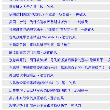
世界进入大争之世
-
远古的风
伊朗仿制美国4代战机？不过是一场笑话
-
一剑破天
美国、伊朗，为什么选在巴基斯坦谈判？
-
一剑破天
可塞进背包的坦克杀手：“弹簧刀”首配穿甲弹
-
一剑破天
古风政经军资讯精选(2026-04-11)
-
远古的风
土鸡新杀器，将玩具进行到底
-
流浪枪手
解读郑丽文访问大陆
-
远古的风
别急着开门！阿耳忒弥斯二号飞船溅落后藏着的那些“隐藏杀手”
-
召忠說：美國接管委內瑞拉兩月，當地老百姓的生活怎麽樣了？
-
美国助攻中国崛起
-
远古的风
古风政经军资讯精选(2026-04-10)
-
远古的风
历史重演，美以联军火烧伊朗的圆明园？
-
流浪枪手
美以中东战争的真正动机
-
远古的风
攻守易势！时间已经不在俄罗斯这边了
-
三把刀