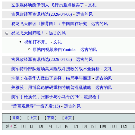
左派媒体唤醒伊朗人 飞行员差点被卖了
-
文礼
古风政经军资讯精选(2026-04-06)
-
远古的风
易龙飞天解读《推背图》：中国国祚研究
-
远古的风
易龙飞天回归啦！
-
远古的风
视频打不开。
-
文礼
原帖内视频来自Youtube
-
远古的风
古风政经军资讯精选(2026-04-05)
-
远古的风
美军特种部队这场高风险战斗搜救的战术全解析
-
文礼
坤姐：在美华人做出了选择，结局事与愿违
-
远古的风
关雅荻：用博弈论解码重构特朗普混乱战略
-
远古的风
美军手枪换代，张麻子与小马哥的PK
-
流浪枪手
“萧哥观世界”十箭齐发(13)
-
远古的风
[
首页
]
[
上页
]
[
下页
]
[
末页
]
第
4
页
[1]
[2]
[3]
[4]
[5]
[6]
[7]
[8]
[9]
[10]
[11]
[12]
[1