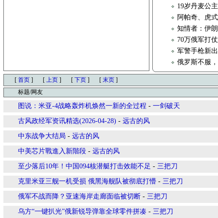
19岁丹麦公主
阿帕奇、虎式
知情者：伊朗
70万俄军打
军警手枪新出品，S
俄罗斯不服，
[
首页
]
[
上页
]
[
下页
]
[
末页
]
标题/网友
图说：米亚-4战略轰炸机焕然一新的全过程
-
一剑破天
古风政经军资讯精选(2026-04-28)
-
远古的风
中东战争大结局
-
远古的风
中美芯片戰進入新階段
-
远古的风
至少落后10年！中国094核潜艇打击效能不足
-
三把刀
克里米亚三舰一机受损 俄黑海舰队被彻底打懵
-
三把刀
俄军不战而降？亚速海岸走廊面临被切断
-
三把刀
乌方“一键扒光”俄新锐导弹靠全球零件拼凑
-
三把刀