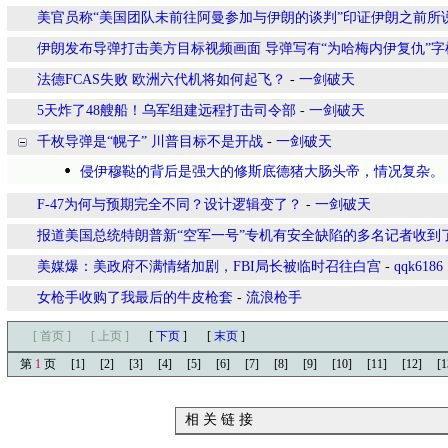
美官员称“美国团队未前往阿曼参加与伊朗的谈判”印证伊朗之前所说
伊朗发布导弹打击美方目标视频画面 导弹写有“为哈梅内伊复仇”字
法德FCAS失败 欧洲六代机将如何起飞？
-
一剑破天
5天炸了48艘船！乌军组建远程打击司令部
-
一剑破天
千枚导弹是“幌子” 川普目标不是开战
-
一剑破天
侵伊穆鞑的背后是强大的修斯底德猪大肠头帝，情况复杂。
F-47为何与预期完全不同？设计逻辑变了？
-
一剑破天
报道美国总统特朗普新“空军一号”专机有安全缺陷的多名记者收到
美媒爆：美政府不满情绪加剧，FBI局长被临时召往白宫
-
qqk6186
女枪手收购了我最后的牛皮枪套
-
流浪枪手
[ 首页 ]
[ 上页 ]
[
下页
]
[
末页
]
第
1
页
[1]
[2]
[3]
[4]
[5]
[6]
[7]
[8]
[9]
[10]
[11]
[12]
[1
相 关 链 接