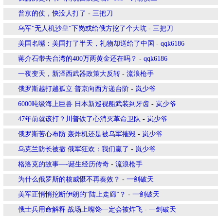
普京的仗，快没人打了
-
三把刀
乌军"无人机沙皇"下岗或给俄方挖了个大坑
-
三把刀
美国名嘴：美国打了半天，礼物却送给了中国
-
qqk6186
蒋介石带去台湾的400万两黄金还在吗？
-
qqk6186
一夜变天，新泽西武器政策大反转
-
流浪枪手
俄罗斯越打越孤立 普京向西方递台阶
-
岚少爷
6000吨级海上巨兽 日本新巡视船武装到牙齿
-
岚少爷
47年前就该打？川普铁了心消灭革命卫队
-
岚少爷
俄罗斯苦心布防 轰炸机还是被乌军摧毁
-
岚少爷
乌克兰防长被撤 俄军狂欢：我们赢了
-
岚少爷
格洛克的故事—-诞生经历传奇
-
流浪枪手
为什么俄罗斯的核威慑不再奏效？
-
一剑破天
美军正悄悄挖断伊朗的“陆上走廊”？
-
一剑破天
俄士兵用命解释 战场上嘴馋一定会被炸飞
-
一剑破天