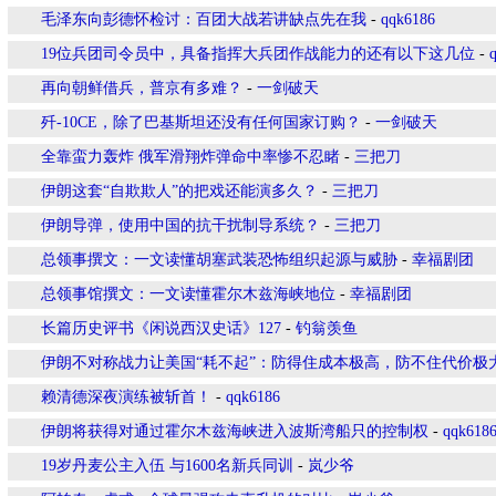
毛泽东向彭德怀检讨：百团大战若讲缺点先在我
-
qqk6186
19位兵团司令员中，具备指挥大兵团作战能力的还有以下这几位
-
再向朝鲜借兵，普京有多难？
-
一剑破天
歼-10CE，除了巴基斯坦还没有任何国家订购？
-
一剑破天
全靠蛮力轰炸 俄军滑翔炸弹命中率惨不忍睹
-
三把刀
伊朗这套“自欺欺人”的把戏还能演多久？
-
三把刀
伊朗导弹，使用中国的抗干扰制导系统？
-
三把刀
总领事撰文：一文读懂胡塞武装恐怖组织起源与威胁
-
幸福剧团
总领事馆撰文：一文读懂霍尔木兹海峡地位
-
幸福剧团
长篇历史评书《闲说西汉史话》127
-
钓翁羡鱼
伊朗不对称战力让美国“耗不起”：防得住成本极高，防不住代价极
赖清德深夜演练被斩首！
-
qqk6186
伊朗将获得对通过霍尔木兹海峡进入波斯湾船只的控制权
-
qqk618
19岁丹麦公主入伍 与1600名新兵同训
-
岚少爷