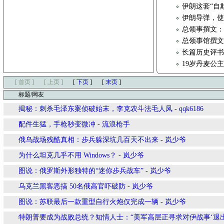
伊朗这套“自
伊朗导弹，
总领事撰文
总领事馆撰
长篇历史评书
19岁丹麦公主
[ 首页 ]
[ 上页 ]
[
下页
]
[
末页
]
标题/网友
揭秘：刺杀毛泽东案侦破始末，李克农斗法毛人凤
-
qqk6186
配件生猛，手枪秒变微冲
-
流浪枪手
俄乌战场残酷真相：步兵躲深坑几百天不出来
-
岚少爷
为什么坦克几乎不用 Windows？
-
岚少爷
图说：俄罗斯外形独特的“迷你步兵战车”
-
岚少爷
乌克兰黑客恶搞 50名俄高官吓破防
-
岚少爷
图说：苏联最后一款重型自行火炮仅完成一辆
-
岚少爷
特朗普要成为战败总统？知情人士：“美军高层正寻求对伊战事‘退出