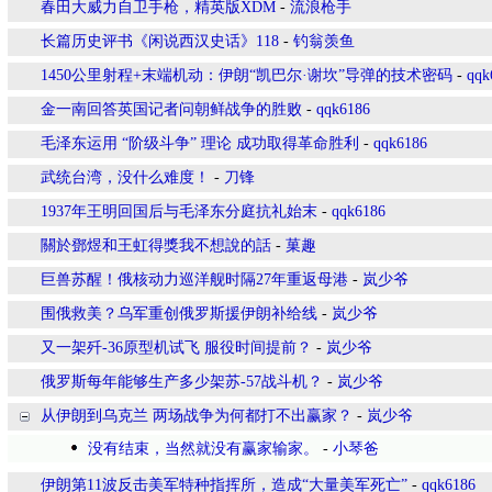
春田大威力自卫手枪，精英版XDM
-
流浪枪手
长篇历史评书《闲说西汉史话》118
-
钓翁羡鱼
1450公里射程+末端机动：伊朗“凯巴尔·谢坎”导弹的技术密码
-
qqk
金一南回答英国记者问朝鲜战争的胜败
-
qqk6186
毛泽东运用 “阶级斗争” 理论 成功取得革命胜利
-
qqk6186
武统台湾，没什么难度！
-
刀锋
1937年王明回国后与毛泽东分庭抗礼始末
-
qqk6186
關於鄧煜和王虹得獎我不想說的話
-
菓趣
巨兽苏醒！俄核动力巡洋舰时隔27年重返母港
-
岚少爷
围俄救美？乌军重创俄罗斯援伊朗补给线
-
岚少爷
又一架歼-36原型机试飞 服役时间提前？
-
岚少爷
俄罗斯每年能够生产多少架苏-57战斗机？
-
岚少爷
从伊朗到乌克兰 两场战争为何都打不出赢家？
-
岚少爷
没有结束，当然就没有赢家输家。
-
小琴爸
伊朗第11波反击美军特种指挥所，造成“大量美军死亡”
-
qqk6186