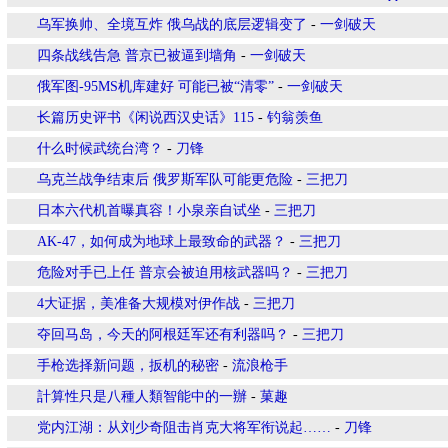
乌军换帅、全境互炸 俄乌战的底层逻辑变了
-
一剑破天
四条战线告急 普京已被逼到墙角
-
一剑破天
俄军图-95MS机库建好 可能已被“清零”
-
一剑破天
长篇历史评书《闲说西汉史话》115
-
钓翁羡鱼
什么时候武统台湾？
-
刀锋
乌克兰战争结束后 俄罗斯军队可能更危险
-
三把刀
日本六代机首曝真容！小泉亲自试坐
-
三把刀
AK-47，如何成为地球上最致命的武器？
-
三把刀
危险对手已上任 普京会被迫用核武器吗？
-
三把刀
4大证据，美准备大规模对伊作战
-
三把刀
夺回马岛，今天的阿根廷军还有利器吗？
-
三把刀
手枪选择新问题，扳机的秘密
-
流浪枪手
計算性只是八種人類智能中的一辦
-
菓趣
党内江湖：从刘少奇阻击肖克大将军衔说起……
-
刀锋