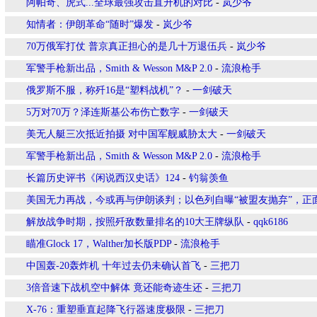
阿帕奇、虎式...全球最强攻击直升机的对比
-
岚少爷
知情者：伊朗革命“随时”爆发
-
岚少爷
70万俄军打仗 普京真正担心的是几十万退伍兵
-
岚少爷
军警手枪新出品，Smith & Wesson M&P 2.0
-
流浪枪手
俄罗斯不服，称歼16是“塑料战机”？
-
一剑破天
5万对70万？泽连斯基公布伤亡数字
-
一剑破天
美无人艇三次抵近拍摄 对中国军舰威胁太大
-
一剑破天
军警手枪新出品，Smith & Wesson M&P 2.0
-
流浪枪手
长篇历史评书《闲说西汉史话》124
-
钓翁羡鱼
美国无力再战，今或再与伊朗谈判；以色列自曝“被盟友抛弃”，正
解放战争时期，按照歼敌数量排名的10大王牌纵队
-
qqk6186
瞄准Glock 17，Walther加长版PDP
-
流浪枪手
中国轰-20轰炸机 十年过去仍未确认首飞
-
三把刀
3倍音速下战机空中解体 竟还能奇迹生还
-
三把刀
X-76：重塑垂直起降飞行器速度极限
-
三把刀