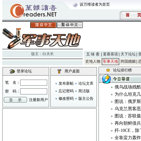
设万维读者为首页
首
版主：
白夫长
五 味 斋
茗香茶语
天下论坛
史地人物
军事天地
跨国婚姻
论坛排行榜
登录论坛
用户桌面
笔 名：
发布新帖
论坛文库
俄乌战场残
忘记密码
简洁版
密 码：
为什么坦克几乎
修改密码
版主公告
注册新用户
图说：俄罗斯
乌克兰黑客恶
图说：苏联
再向朝鲜借
歼-10CE
全靠蛮力轰炸