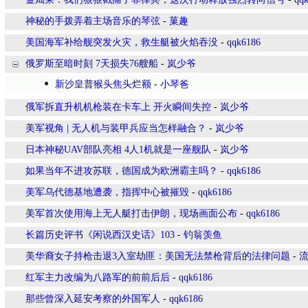
神秘的手拨弄着主场音乐的琴弦
-
菓趣
美国海军补给舰突发火灾，救生艇被火焰吞没
-
qqk6186
俄罗斯至暗时刻 7天损失76艘船
-
岚少爷
新沙皇普猴头焦头烂额
-
小琴爸
俄军拆直升机机枪装在卡车上 开火瞬间失控
-
岚少爷
美军视角 | 无人机与装甲兵应当怎样融合？
-
岚少爷
日本神秘UAV部队亮相 4人1机就是一座舰队
-
岚少爷
如果当年不进攻苏联，德国成为欧洲霸主吗？
-
qqk6186
美军乌代德基地遭袭，指挥中心被摧毁
-
qqk6186
美军首次使用海上无人艇打击伊朗，现场画面公布
-
qqk6186
长篇历史评书《闲说西汉史话》103
-
钓翁羡鱼
美华裔女子持枪击退3入室劫匪：美国无法禁枪背后的法律问题
-
红军主力改编为八路军的前前后后
-
qqk6186
那些曾深入延安考察的外国军人
-
qqk6186