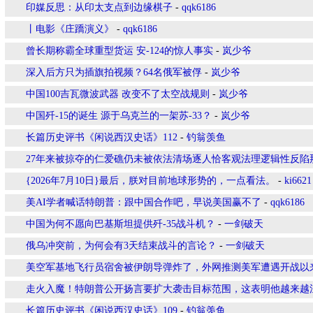
印媒反思：从印太支点到边缘棋子
-
qqk6186
丨电影《庄蹻演义》
-
qqk6186
曾长期称霸全球重型货运 安-124的惊人事实
-
岚少爷
深入后方只为插旗拍视频？64名俄军被俘
-
岚少爷
中国100吉瓦微波武器 改变不了太空战规则
-
岚少爷
中国歼-15的诞生 源于乌克兰的一架苏-33？
-
岚少爷
长篇历史评书《闲说西汉史话》112
-
钓翁羡鱼
27年来被掠夺的仁爱礁仍未被依法清场逐人恰客观法理逻辑性反陷
{2026年7月10日}最后，朕对目前地球形势的，一点看法。
-
ki6621
美AI学者喊话特朗普：跟中国合作吧，早说美国赢不了
-
qqk6186
中国为何不愿向巴基斯坦提供歼-35战斗机？
-
一剑破天
俄乌冲突前，为何会有3天结束战斗的言论？
-
一剑破天
美空军基地飞行员宿舍被伊朗导弹炸了，外网推测美军遭遇开战以
走火入魔！特朗普公开扬言要扩大袭击目标范围，这表明他越来越
长篇历史评书《闲说西汉史话》109
-
钓翁羡鱼