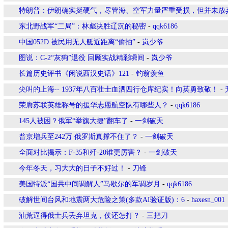
特朗普：伊朗确实挺硬气，尽管海、空军力量严重受损，但并未放
东北野战军“二局”：林彪决胜辽沉的秘密
-
qqk6186
中国052D 被民用无人艇近距离“偷拍”
-
岚少爷
图说：C-2“灰狗”退役 回顾实战精彩瞬间
-
岚少爷
长篇历史评书《闲说西汉史话》121
-
钓翁羡鱼
尖叫的上海-- 1937年八百壮士血洒四行仓库纪实！向英勇致敬！
-
荣膺苏联英雄称号的援华志愿航空队有哪些人？
-
qqk6186
145人被困？俄军“举旗大捷”翻车了
-
一剑破天
普京增兵至242万 俄罗斯真撑不住了？
-
一剑破天
全面对比揭示：F-35和歼-20谁更厉害？
-
一剑破天
今年冬天，习大大的日子不好过！
-
刀锋
美国特派“国共中间调解人”马歇尔的军调岁月
-
qqk6186
破解世间台风和地震两大危险之策(多款AI验证版)：6
-
haxesn_001
油荒逼得俄士兵丢弃坦克，仗还怎打？
-
三把刀