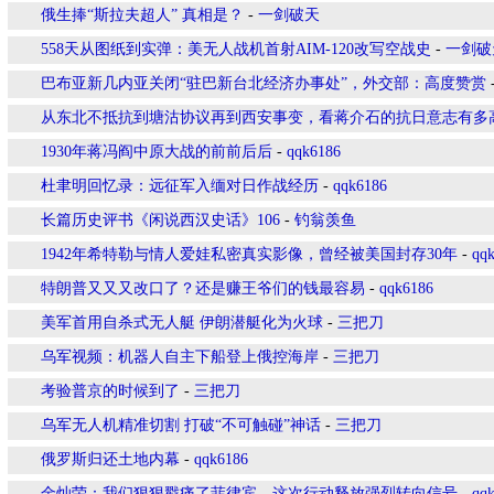
俄生捧“斯拉夫超人” 真相是？
-
一剑破天
558天从图纸到实弹：美无人战机首射AIM-120改写空战史
-
一剑破
巴布亚新几内亚关闭“驻巴新台北经济办事处”，外交部：高度赞赏
从东北不抵抗到塘沽协议再到西安事变，看蒋介石的抗日意志有多
1930年蒋冯阎中原大战的前前后后
-
qqk6186
杜聿明回忆录：远征军入缅对日作战经历
-
qqk6186
长篇历史评书《闲说西汉史话》106
-
钓翁羡鱼
1942年希特勒与情人爱娃私密真实影像，曾经被美国封存30年
-
qq
特朗普又又又改口了？还是赚王爷们的钱最容易
-
qqk6186
美军首用自杀式无人艇 伊朗潜艇化为火球
-
三把刀
乌军视频：机器人自主下船登上俄控海岸
-
三把刀
考验普京的时候到了
-
三把刀
乌军无人机精准切割 打破“不可触碰”神话
-
三把刀
俄罗斯归还土地内幕
-
qqk6186
金灿荣：我们狠狠戳痛了菲律宾，这次行动释放强烈转向信号
-
qq