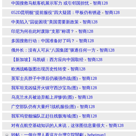
中国搜救马航客机展示军力 或引邻国担忧
-
智商128
052D昆明舰“提前服役”四大疑团：甲板仍有锈迹
-
智商128
中美陷入“囚徒困境”美国需要新政策
-
智商128
印尼为何在此时废除“支那”称谓？
-
智商128
多国搜救行动：中国准备好了吗？
-
智商128
俄外长：没有人可从“八国集团”驱逐任何一方
-
智商128
【新加坡】马凯硕：西方应向中国取经
-
智商128
欧洲战略版图出现历史性转变
-
智商128
英军士兵脖子中弹后仍顽强作战(图)
-
智商128
我军坦克凶猛开火镇守西沙宝岛(图)
-
智商128
乌克兰水兵被迫弃船上岸惨状(图)
-
智商128
广空部队仍有大量歼7战机服役(图)
-
智商128
我军坞登舰编队正赶往残骸海域(图)
-
智商128
对有点航空基础知识的人来说，这张图信息量很大
-
智商128
转帖：一個台灣人看這次台灣立院鬧劇
-
hebeiman1