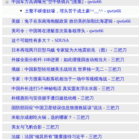
中国军方高调曝光“空中铁骑兵”[图集]
-
qwtie66
土鳖不睬倭奴嚎，埋头苦干成土豪^^__^^
-
qwtie66
美媒：兔子在东南海炮舰政策 效仿美的加勒比海逻辑
-
qwtie66
美司令：中国将在潜艇首次装备核弹头
-
qwtie66
这个可能性有多大？
-
SDUSA
日本再现两只巨型乌贼 专家疑为大地震前兆 （图）
-
三把刀
外媒全面分析歼-10B进展：如此缓慢因改动相当大
-
三把刀
俄媒：中国新型轻坦媲美主战坦克 世界独一无二
-
三把刀
专家：中方搜索马航客机相当于一场中等规模海战
-
三把刀
中国外长连打5个神秘电话 真实盟友浮出水面
-
三把刀
朴槿惠拒与安倍握手遭日媒批幼稚
-
三把刀
国防部回应“中国卫星错误信息致搜救延误”说法
-
三把刀
米歇尔成都吃火锅，选的哪家？
-
三把刀
美女与飞豹合影
-
三把刀
法媒：法国“倾其所有”隆重接待习近平
-
三把刀