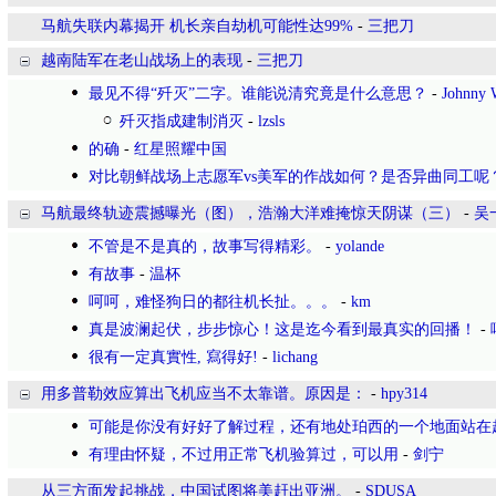
马航失联内幕揭开 机长亲自劫机可能性达99%
-
三把刀
越南陆军在老山战场上的表现
-
三把刀
最见不得“歼灭”二字。谁能说清究竟是什么意思？
-
Johnny 
歼灭指成建制消灭
-
lzsls
的确
-
红星照耀中国
对比朝鲜战场上志愿军vs美军的作战如何？是否异曲同工呢
马航最终轨迹震撼曝光（图），浩瀚大洋难掩惊天阴谋（三）
-
吴
不管是不是真的，故事写得精彩。
-
yolande
有故事
-
温杯
呵呵，难怪狗日的都往机长扯。。。
-
km
真是波澜起伏，步步惊心！这是迄今看到最真实的回播！
-
很有一定真實性, 寫得好!
-
lichang
用多普勒效应算出飞机应当不太靠谱。原因是：
-
hpy314
可能是你没有好好了解过程，还有地处珀西的一个地面站在
有理由怀疑，不过用正常飞机验算过，可以用
-
剑宁
从三方面发起挑战，中国试图将美赶出亚洲。
-
SDUSA