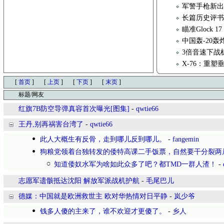
军警手枪新出品，S
长篇历史评书
瞄准Glock 1
中国轰-20
3倍音速下战
X-76：重
[
首页
]
[
上页
]
[
下页
]
[
末页
]
标题/网友
红旗7B防空导弹真容首次曝光[图集]
-
qwtie66
王丹,别再祸害台湾了
-
qwtie66
此人大概生有反骨，走到哪儿反到哪儿。
-
fangemin
狗粮党领着台独转发的倭特高课二手饭票，自然要干分裂两
知道倭奴水军为啥如此众多了吧？都TMD一群人渣！
-
志愿军遗骸抵达沈阳 解放军派战机护航
-
毛尾巴儿
德媒：中国就是欧洲救世主 欧对华热情对日平静
-
岚少爷
钱多人傻的主来了，谁不欢迎才更傻了。
-
乡人