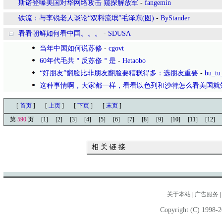
斯诺登曝美国对华网络攻击 窥探解放军
-
fangemin
铁流：与李锐老人谈论“双料流氓”毛泽东(图)
-
ByStander
看看朝鲜如何看中国。。。
-
SDUSA
当年中国如何说苏修
-
cgovt
60年代毛共＂反苏俢＂是
-
Hetaobo
“好朋友”翻脸比非朋友翻脸要糟糕得多：选朋友重要
-
bu_tu
这种事情啊，大家都一样，看看以色列和沙特怎么看美国就
[
首页
]
[
上页
]
[
下页
]
[
末页
]
第
590
页
[1]
[2]
[3]
[4]
[5]
[6]
[7]
[8]
[9]
[10]
[11]
[12]
相 关 链 接
关于本站
|
广告服务
Copyright (C) 1998-2