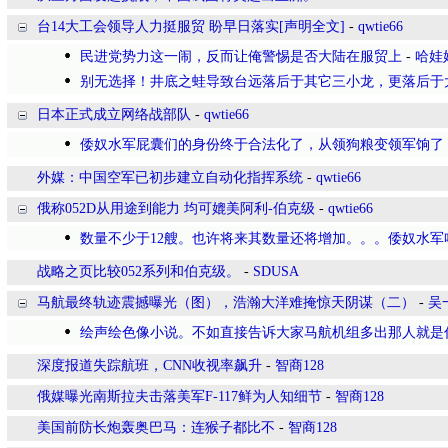
台14大工会领导人力挺服贸 盼早日落实[声明全文]
-
qwtie66
民进党势力这一闹，反而让俺警惕是否大陆在服贸上
-
哈娃
别无选择！井底之蛙导致台远落后于其它三小龙，更落后于
日本正式成立网络战部队
-
qwtie66
倭奴水军屁囊们的身份终于合法化了，从领狗粮变领军饷了！
外媒：中国空军已初步建立自动化指挥系统
-
qwtie66
俄称052D从用途到能力 均可媲美阿利-伯克级
-
qwtie66
数量不少于12艘。也许将来其数量还将增加。。。倭奴水军
战略之页比较052系列和伯克级。
-
SDUSA
马航最终轨迹震撼曝光（图），浩瀚大洋难掩惊天阴谋（二）
-
吴
绘声绘色像小说。不如直接告诉大家马航机组多出那人就是
深度报道失踪航班，CNN收视率飙升
-
智商128
俄媒曝光南斯拉夫击落美军F-117鲜为人知细节
-
智商128
美国前防长炮轰奥巴马：连猴子都比不
-
智商128