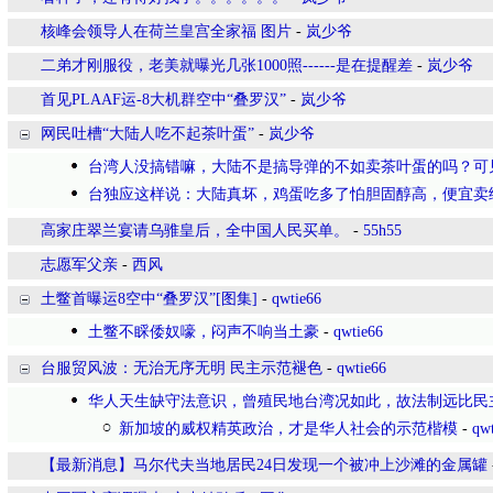
核峰会领导人在荷兰皇宫全家福 图片
-
岚少爷
二弟才刚服役，老美就曝光几张1000照------是在提醒差
-
岚少爷
首见PLAAF运-8大机群空中“叠罗汉”
-
岚少爷
网民吐槽“大陆人吃不起茶叶蛋”
-
岚少爷
台湾人没搞错嘛，大陆不是搞导弹的不如卖茶叶蛋的吗？可
台独应这样说：大陆真坏，鸡蛋吃多了怕胆固醇高，便宜卖
高家庄翠兰宴请乌骓皇后，全中国人民买单。
-
55h55
志愿军父亲
-
西风
土鳖首曝运8空中“叠罗汉”[图集]
-
qwtie66
土鳖不睬倭奴嚎，闷声不响当土豪
-
qwtie66
台服贸风波：无治无序无明 民主示范褪色
-
qwtie66
华人天生缺守法意识，曾殖民地台湾况如此，故法制远比民
新加坡的威权精英政治，才是华人社会的示范楷模
-
qw
【最新消息】马尔代夫当地居民24日发现一个被冲上沙滩的金属罐