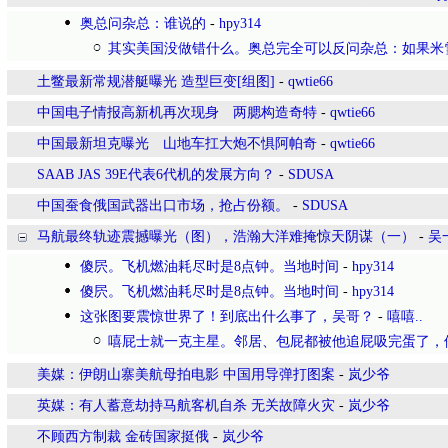
奥总问杂总：谁说的
-
hpy314
其实美国没做错什么。奥总完全可以反问杂总：如果米
土鳖最新常规潜艇曝光 造型巨变[组图]
-
qwtie66
中国电子情报高新机再次现身 两腮构造奇特
-
qwtie66
中国最新坦克曝光 山地车扛大炮不惧阿帕奇
-
qwtie66
SAAB JAS 39E代表6代机的发展方向？
-
SDUSA
中国蚕食俄国武器出口市场，抢占份额。
-
SDUSA
马航最终轨迹震撼曝光（图），浩瀚大洋难掩惊天阴谋（一）
-
吴
傻屄。飞机燃油耗尽时是8点钟。当地时间
-
hpy314
傻屄。飞机燃油耗尽时是8点钟。当地时间
-
hpy314
这张图要震惊世界了！到底出什么事了，吴哥？
-
嘻嘻..
嘻屁士就一克主星。邻居、包屁都被他追屁吸完蛋了，
美媒：伊朗山寨美航母拍电影 中国用导弹打图案
-
岚少爷
英媒：有人蓄意劫持马航客机自杀 无关故障火灾
-
岚少爷
不顾西方制裁 金砖国家挺俄
-
岚少爷