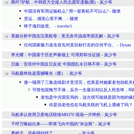
两歼7护航，中韩双方交接人民志愿军遗骸(图)
-
岚少爷
中国没有军用运输机么? 用一架客机不可以么?
-
随便
货运... 感觉心里不爽...
-
随便
终于魂归故里。
-
traveler1
美媒分析中国击沉美航母：美无奈开战或帝国瓦解
-
岚少爷
任何国家极力攻击首先对其目标打击的任何平台。
-
Dyuan
李光耀：中国基于历史声索领土 可用郑和当证据
-
岚少爷
日媒：安倍对中国反日反攻 中国搅乱令日韩不和
-
岚少爷
马航最终轨迹震撼曝光（图）
-
岚少爷
倭一嗝用了三集连续剧才意淫完，也算是对她家老包劫机失
可惜包屁晚节不保，反共一生最后却以反人民告终，呜
老包是中共国安局的，这次很可能就是因为他的缘
你是说老包也在马航失联的飞机上遇难了吗？
马航承认曾用卫星电话联络MH370 现场一片哗然
-
岚少爷
千呼万唤始出来——即将飞向中国的“米达斯”
-
岚少爷
看样子，还有得好找了。。。。。。
-
岚少爷