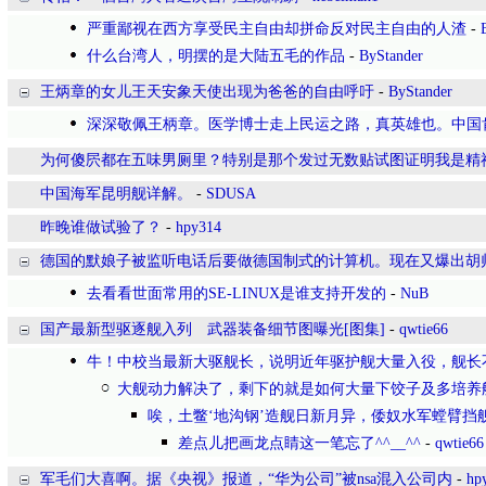
严重鄙视在西方享受民主自由却拼命反对民主自由的人渣
-
什么台湾人，明摆的是大陆五毛的作品
-
ByStander
王炳章的女儿王天安象天使出现为爸爸的自由呼吁
-
ByStander
深深敬佩王柄章。医学博士走上民运之路，真英雄也。中国
为何傻屄都在五味男厕里？特别是那个发过无数贴试图证明我是精
中国海军昆明舰详解。
-
SDUSA
昨晚谁做试验了？
-
hpy314
德国的默娘子被监听电话后要做德国制式的计算机。现在又爆出胡
去看看世面常用的SE-LINUX是谁支持开发的
-
NuB
国产最新型驱逐舰入列 武器装备细节图曝光[图集]
-
qwtie66
牛！中校当最新大驱舰长，说明近年驱护舰大量入役，舰长
大舰动力解决了，剩下的就是如何大量下饺子及多培养舰
唉，土鳖‘地沟钢’造舰日新月异，倭奴水军螳臂挡
差点儿把画龙点睛这一笔忘了^^__^^
-
qwtie66
军毛们大喜啊。据《央视》报道，“华为公司”被nsa混入公司内
-
hp