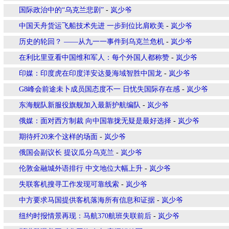
国际政治中的“乌克兰悲剧”
-
岚少爷
中国天舟货运飞船技术先进 一步到位比肩欧美
-
岚少爷
历史的轮回？ ——从九一一事件到乌克兰危机
-
岚少爷
在利比里亚看中国维和军人：每个外国人都称赞
-
岚少爷
印媒：印度虎在印度洋安达曼海域智胜中国龙
-
岚少爷
G8峰会前途未卜成员国态度不一 日忧失国际存在感
-
岚少爷
东海舰队新服役旗舰加入最新护航编队
-
岚少爷
俄媒：面对西方制裁 向中国靠拢无疑是最好选择
-
岚少爷
期待歼20来个这样的场面
-
岚少爷
俄国会副议长 提议瓜分乌克兰
-
岚少爷
伦敦金融城外语排行 中文地位大幅上升
-
岚少爷
失联客机搜寻工作发现可靠线索
-
岚少爷
中方要求马国提供客机落海所有信息和证据
-
岚少爷
纽约时报情景再现：马航370航班失联前后
-
岚少爷