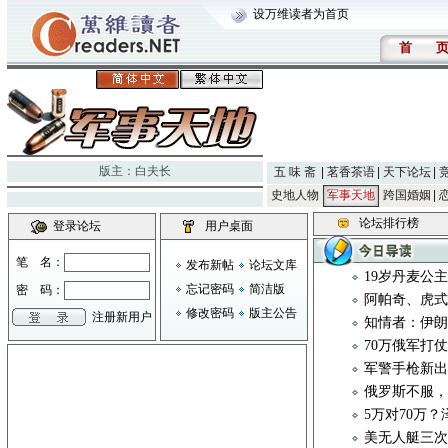
设万维读者为首页
首
版主：
白夫长
五 味 斋
茗香茶语
天下论坛
史地人物
军事天地
跨国婚姻
论坛排行榜
登录论坛
用户桌面
笔 名：
发布新帖
论坛文库
19岁丹麦公主
忘记密码
简洁版
密 码：
阿帕奇、虎式
修改密码
版主公告
注册新用户
知情者：伊朗
70万俄军打
军警手枪新出品，S
俄罗斯不服，
5万对70万
美无人艇三次