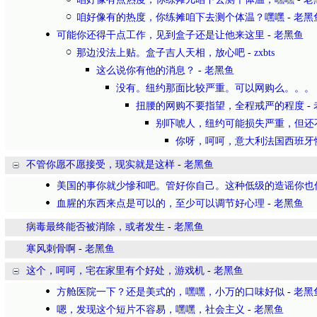
咱好像有的热度，你练摊咱下去测个体温？嘿嘿
-
老黑
可能你还得干点工作，见到盒子还是让他来这里
-
老黑鱼
那边没法上贴。盒子吉人天相，放心吧
-
zxbts
这么说你有他的消息？
-
老黑鱼
没有。纽约那面比较严重。可以网购么。。。
扭腰的网购不要指望，全程戒严的程度
-
别吓唬人，纽约可能损失严重，但还
你呀，呵呵，意大利法国西班牙
不管你愿不愿接受，现实就是这样
-
老黑鱼
美国的事你就少慘和吧。管好你自己。这种低级的造谣你也
血腥的东西来点是可以的，至少可以调节好心理
-
老黑鱼
病毒最终能否被消除，或者发生
-
老黑鱼
寒风刺骨啊
-
老黑鱼
这个，呵呵，宅在家里有个好处，游戏机
-
老黑鱼
方舱医院一下？还是美式的，嘿嘿，小万的口味好似
-
老黑
嗯，发现这个短片不容易，嘿嘿，社会主义
-
老黑鱼