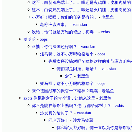
这不，白切鸡先端上了。。哦还是火鸡腿，皮粗肉糙的
这不，白切鸡先端上了。。哦还是火鸡腿，皮粗肉糙的
小万好！嘿嘿，你们的任务是有的，
-
老黑鱼
老柠应该没事。
-
vanasian
没错，他们就是万维的蝗虫，梅毒...
-
zxbts
哈哈哈
-
oops
巫婆，你们法国还好啊？
-
vanasian
矮马呀，这不小万吗哈格哈个
-
oops
先后次序没搞对吧？哈格这样的礼节应该咱先
俺们都是阿拉。哈哈！
-
vanasian
盒子
-
老黑鱼
矮马呀，这不小万吗哈格哈个
-
oops
来个德国战车的振奋一下精神？嘿嘿
-
老黑鱼
zxbts 你见到盒子给带个话，让他来这里
-
老黑鱼
你不是能在茶馆上贴吗？连lhy都给你封了？
-
zxbts
沙发真的给封了？
-
vanasian
问老万好！
-
沙发马铃薯
你和家人都好啊。俺一直以为你是茶馆版