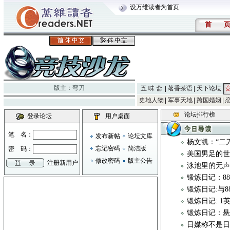
设万维读者为首页
首
版主：
弯刀
五 味 斋
茗香茶语
天下论坛
史地人物
军事天地
跨国婚姻
论坛排行榜
登录论坛
用户桌面
笔 名：
发布新帖
论坛文库
杨文凯：“二
忘记密码
简洁版
密 码：
美国男足的世
修改密码
版主公告
注册新用户
泳池里的无
锻炼日记：8
锻炼日记:与
锻炼日记: 1
锻炼日记：悬
日媒称不是日