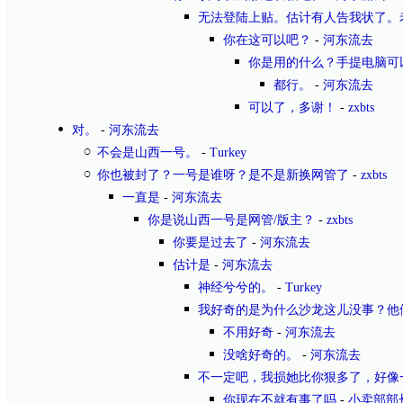
无法登陆上贴。估计有人告我状了。
你在这可以吧？
-
河东流去
你是用的什么？手提电脑可
都行。
-
河东流去
可以了，多谢！
-
zxbts
对。
-
河东流去
不会是山西一号。
-
Turkey
你也被封了？一号是谁呀？是不是新换网管了
-
zxbts
一直是
-
河东流去
你是说山西一号是网管/版主？
-
zxbts
你要是过去了
-
河东流去
估计是
-
河东流去
神经兮兮的。
-
Turkey
我好奇的是为什么沙龙这儿没事？他
不用好奇
-
河东流去
没啥好奇的。
-
河东流去
不一定吧，我损她比你狠多了，好像
你现在不就有事了吗
-
小卖部部