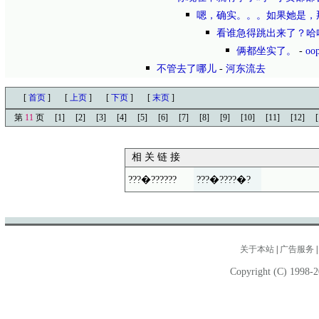
嗯，确实。。。如果她是，
看谁急得跳出来了？哈
俩都坐实了。
-
oo
不管去了哪儿
-
河东流去
[
首页
]
[
上页
]
[
下页
]
[
末页
]
第
11
页
[1]
[2]
[3]
[4]
[5]
[6]
[7]
[8]
[9]
[10]
[11]
[12]
[
相 关 链 接
???�??????
???�????�?
关于本站
|
广告服务
Copyright (C) 1998-2