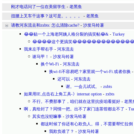
刚才电话问了一位在美留学生
-
老黑鱼
扭腰上叉车干这事？这可是。。。。。
-
老黑鱼
请教河东流去和zxbts: 怎么清除cache?
-
沙发马铃薯
😂😂贴一个上海老阿姨人格分裂的搞笑帖😂&
-
Turkey
😂😂😂😂这个更搞笑😂😂😂😂😂😂😂😂😂😂😂😂
我来左手帮右手
-
河东流去
谢马甲！
-
沙发马铃薯
换个Wi-Fi
-
河东流去
换wi-fi不容易吧？家里就一个wi-Fi.或者你换
还可以
-
河东流去
谢。一会儿试试。
-
zxbts
如果用IE,点击右上角工具-》internat option
-
zxbts
不行。不费那事了，咱们就在这里抗疫咱看挺好
-
老黑
啊，真给封了？同情一把。出不了家门连茶馆都去不了
-
Tu
其实也沒犯嘛事
-
沙发马铃薯
都这时候了你还有心欺负人。得，不需要帮忙拉倒
我欺负谁了？
-
沙发马铃薯