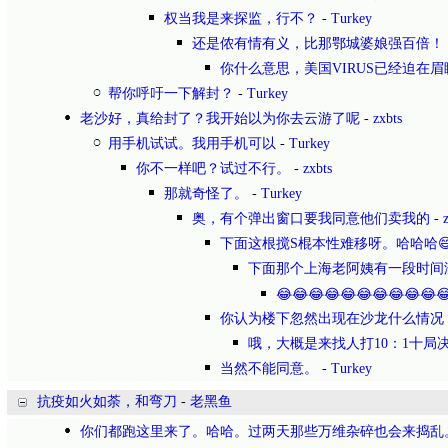
权当我是来探监，行不？
-
Turkey
还是侬有情有义，比那鄂城婆娘强百倍！
你什么意思，美国VIRUS已经迫在眉
帮你呼吁一下解封？
-
Turkey
老沙好，真给封了？我开始以为你去云游了呢
-
zxbts
用手机试试。我用手机可以
-
Turkey
你不一样吧？试过不行。
-
zxbts
那就奇怪了。
-
Turkey
奥，有个弹出窗口要我同意他们卖我的
-
下面这根搅S棍本性难移呀。哈哈哈
下面那个上海老阿姨有一段时间
😂😂😂😂😂😂😂😂😂😂
你认为楼下忽然出现在沙龙什么情况
哦，大概是来找人打10：1十局决胜
当然不能同意。
-
Turkey
抗疫如火如荼，和弯刀
-
老黑鱼
你们都跑这里来了。哈哈。过两天那些万维杂碎也会来捣乱