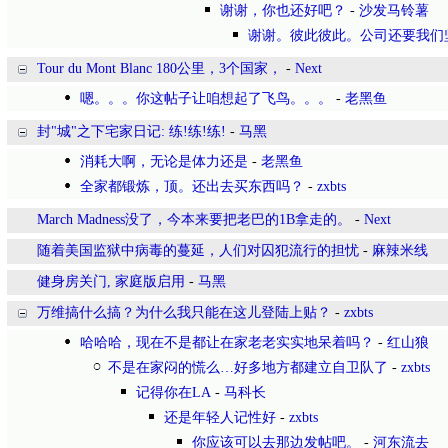
谢谢，你也还好吧？
-
沙发马铃薯
谢谢。彼此彼此。公司还要我们坚持
Tour du Mont Blanc 180公里，3个国家，
-
Next
嗯。。。你这帖子让咱想起了飞鸟。。。
-
老黑鱼
封"城"之下宅家日记: 练!练!练!
-
马黑
消耗大啊，无论是体力还是
-
老黑鱼
全家都锻炼，顶。还出去买东西吗？
-
zxbts
March Madness没了，今本来要把老巴的1B拿走的。
-
Next
随着美国监狱中病毒的蔓延，人们对囚犯流行的担忧
-
麻辣米线
健身房关门, 家庭版启用
-
马黑
万维搞什么搞？为什么我只能在这儿登陆上贴？
-
zxbts
哈哈哈，现在不是都让在家老老实实地呆着吗？
-
红山狼
不是在家闷的慌么…好多地方都建立自卫队了
-
zxbts
记得你在LA
-
马科长
还是年轻人记性好
-
zxbts
你应该可以去那边发帖吧。
-
河东流去