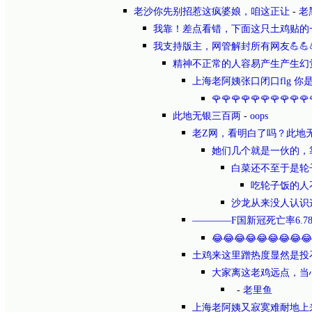
老沙你先别招惹这疯婆娘，咱这正让
-
老
我靠！差点看错，下面这只土鸡贴的
我支持版主，网管解封所有网友💪💪💪💪💪
精神不正常的人容易产生产生幻觉呀。呵呵
上海老阿姨张口闭口flg 你是
🌹🌹🌹🌹🌹🌹🌹🌹🌹🌹
此地无银三百两
-
oops
老Z网，看明白了吗？此地
她们几个就是一伙的，
白菜还不至于是轮
吃轮子饭的人
沙龙从来没人认识
————F国新冠死亡率6.
😂😂😂😂😂😂😂😂😂
土鸡来这里蹭热度显然是投
大家离这老鸡远点，当心
-
老里鱼
上海老阿姨又寂寞难耐地上