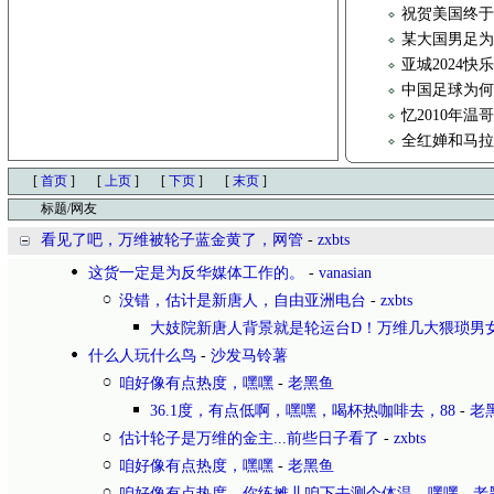
祝贺美国终于
某大国男足
亚城2024
中国足球为
忆2010年
全红婵和马
[
首页
]
[
上页
]
[
下页
]
[
末页
]
标题/网友
看见了吧，万维被轮子蓝金黄了，网管
-
zxbts
这货一定是为反华媒体工作的。
-
vanasian
没错，估计是新唐人，自由亚洲电台
-
zxbts
大妓院新唐人背景就是轮运台D！万维几大猥琐男
什么人玩什么鸟
-
沙发马铃薯
咱好像有点热度，嘿嘿
-
老黑鱼
36.1度，有点低啊，嘿嘿，喝杯热咖啡去，88
-
老
估计轮子是万维的金主...前些日子看了
-
zxbts
咱好像有点热度，嘿嘿
-
老黑鱼
咱好像有点热度，你练摊儿咱下去测个体温，嘿嘿
-
老