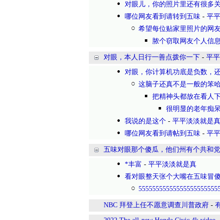
对眼儿，你的照片里还有很多
哪位网友看到请转到五味
-
平
希望每位贴家里照片的网友都引起
脓个窃取网友个人信
对眼，本人日行一善点拨你一下
-
平平
对眼，你计算机功底是负数，
这脑子还真不是一般的笨
把精神头都放在看人
很明显的老年痴
我说的是这个
-
平平淡淡就是
哪位网友看到请帖到五味
-
平
五味对眼那个傻瓜，他们州有个共和
*丰富
-
平平淡淡就是真
看对眼整天张个大嘴在五味冒
55555555555555555555555
NBC 拜登上任不愿意调查川普政府
-