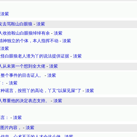
-
淡紫
友去骂鞍山白眼狼
-
淡紫
人收拾鞍山白眼狼绰绰有余
-
淡紫
精神独立的个体，本人指挥不动
-
淡紫
-
淡紫
八怪白眼狼老人渣为丫的说法提供证据
-
淡紫
人从未第一个想到全大佬
-
淡紫
是整个事件的目击证人。
-
淡紫
言：
-
淡紫
种谣言，按照丫的高论，丫又“以屎见屎”了
-
淡紫
人尊重他的决定表态支持。
-
淡紫
谣言：
-
淡紫
赏图片内容，
-
淡紫
人信息。心术不正的人才会这么做
-
淡紫