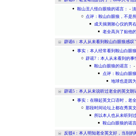
鞍山丑八怪白眼狼的谣言：
-
点评：鞍山白眼狼，不是
成天揣测脓心仪的男
老全高兴了贴他
辟谣6：本人从未看到鞍山白眼狼感叹
事实：本人经常看到鞍山白眼狼
辟谣7：本人从未看到的事
鞍山白眼狼的谣言：
点评：鞍山白眼
地球也是因
辟谣5：本人从未说听过老全的英文朗
事实：在聊起英文口语时，老
那段时间论坛上都在秀英
所以本人也从未听到
鞍山白眼狼的谣
反驳4：本人明知老全英文好，当别的