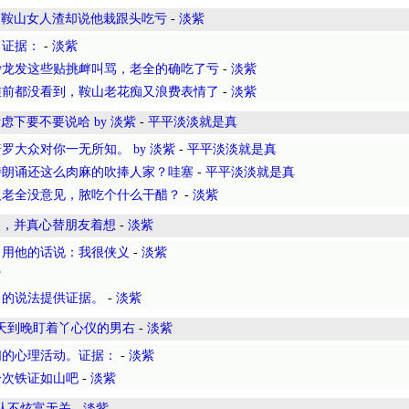
，鞍山女人渣却说他栽跟头吃亏
-
淡紫
？证据：
-
淡紫
沙龙发这些贴挑衅叫骂，老全的确吃了亏
-
淡紫
维前都没看到，鞍山老花痴又浪费表情了
-
淡紫
下要不要说哈 by 淡紫
-
平平淡淡就是真
大众对你一无所知。 by 淡紫
-
平平淡淡就是真
诗朗诵还这么肉麻的吹捧人家？哇塞
-
平平淡淡就是真
人老全没意见，脓吃个什么干醋？
-
淡紫
人，并真心替朋友着想
-
淡紫
，用他的话说：我很侠义
-
淡紫
紫
丫的说法提供证据。
-
淡紫
天到晚盯着丫心仪的男右
-
淡紫
们的心理活动。证据：
-
淡紫
一次铁证如山吧
-
淡紫
从不炫富无关
-
淡紫