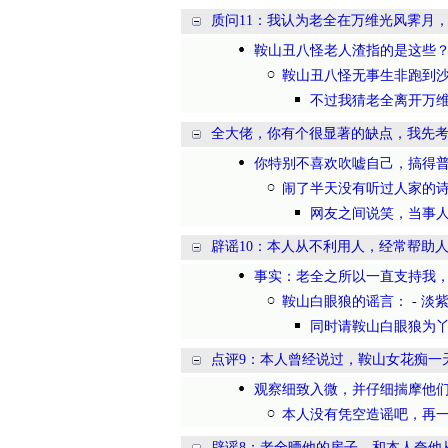
质问11：我认为老全在万维光风霁月
鞍山丑八怪老人渣指的是这些
鞍山丑八怪无事生非跑到
不过我猜老全离开万
全大佬，你有个很显著的缺点，我先考虑
你特别不喜欢吹嘘自己，搞得普罗
闹了半天没有听过人家的
网友之间说笑，当事
辟谣10：本人从不利用人，经常帮助
事实：老全之所以一直支持我
鞍山白眼狼的谣言：
-
淡
同时请鞍山白眼狼为
点评9：本人曾经说过，鞍山女花痴一
观察细致入微，并仔细揣摩他
本人没有凭空造谣吧，再
辟谣8：老全晒他的房子，和本人夸他