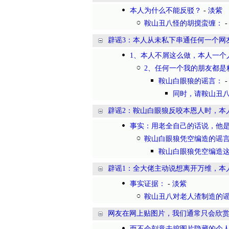
本人为什么不能反驳？
-
淡紫
鞍山丑八怪的胡搅蛮缠：
辟谣3：本人从未私下串通任何一个网
1、本人不屑这么做，本人一个
2、任何一个我的朋友都是
鞍山白眼狼的谣言：
同时，请鞍山丑
辟谣2：鞍山白眼狼反咬本恩人时，本
事实：用老全自己的话说，他
鞍山白眼狼凭空编造的谣
鞍山白眼狼凭空编造这
辟谣1：全大佬主动说想离开万维，本
事实证据：
-
淡紫
鞍山丑八对老人渣制造的
网友在网上贴图片，我们通常只会欣
而不会刻意去挖图片隐藏的个