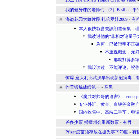
2022 The all-new Honda Civic 4k video
我的健身课的老师们 （2）Basilia
-
平
海盗花园大舞片段 扎哈罗娃2009
-
有
本人很快就會去讀朗道全集，
我读过他的“非相对论量子
為何，已被證明不正
不重视概念，无好
那就打算多
我没读过，不能评论。祝
惊爆 意大利比武汉早出现新冠病毒
-
昨天锻炼成绩第一
-
马黑
《魔共对帅哥的迫害》
-
endccp
专业外汇、黄金、白银等金融产品
国内收售中、高端二手车，电话、微信
差多少票 摇摆州会重新数票
-
有哲
Pfizer疫苗须存放在摄氏零下70度
-
有