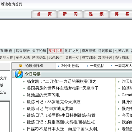
万维读者为首页
首
页
新
闻
视
频
博
客
五 味 斋
茗香茶语
天下论坛
竞技沙龙
彩虹之约
摄友部落
诗词歌赋
七荤八素
史地人物
军事天地
跨国婚姻
恋恋风尘
灵机一动
股市财经
加国移民
流行前线
论坛排行榜
24小时热帖
一周热帖
一周网友
文库
杨文凯：“二刀流”一力辽的围棋登顶之
昨天
版
美国男足的世界杯主场梦抽到“天皇老子
帕基
公告
泳池里的无声闪电
Gar
锻炼日记：88岁迪克今天摔跤
健身
锻炼日记:与88岁迪克共舞
慢跑
锻炼日记: 1英里跑/生日特别锻炼/前置
今天
锻炼日记：悬垂高翻/火箭推/卧跳过杠
我的
日媒称不是日本太强，而是中国队太弱,
老矮