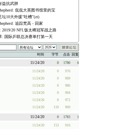
有益抗武肺
e-shepherd: 侃侃大英图书馆里的宝
坛10大外援“吐槽”(zt)
-shepherd: 追踪梵高 - 回家
fm: 2019/20 NFL饭太稀冠军战之路
草: 国际乒联总决赛单打第一天
时间
字节
点击
回复
11/24/20
0
1780
6
11/24/20
0
970
11/24/20
0
969
11/24/20
0
986
11/24/20
0
994
11/24/20
0
972
11/24/20
110
969
11/24/20
0
1783
1
11/24/20
153
916