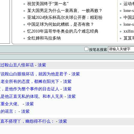
祝贺美国终于“第一名”
运动
某大国男足为什么一衰再衰、一败再败？
lon
亚城2024快乐杯高尔夫球公开赛：精彩纷
中国足
中国足球为何如此糟糕，是否有救？
lone
忆2010年温哥华冬奥会的几个难忘经典
xxl
全红婵和马拉多纳
芨芨
按笔名搜索
说过鞍山丑八怪坏话
-
淡紫
前说鞍山白眼狼坏话，就因为他是君子
-
淡紫
。老全所有的态度，都摊在阳光下
-
淡紫
度，是他作为整个事件的目击证人
-
淡紫
也是他正直无私的体现。和本人无关
-
淡紫
尊重全大佬。
-
淡紫
狼的谣言：
-
淡紫
一直不搭理丫，幽怨得不行么：
-
淡紫