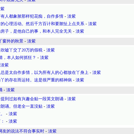
淡紫
所有人都象脓那样犯花痴，自作多情
-
淡紫
右的心理活动。然后千方百计和要脓扯上点关系
-
淡紫
的房子，是他自己的事，和本人完全无关
-
淡紫
丫窗外的秋景
-
淡紫
吹嘘丫交了20万的假税
-
淡紫
情，本人如何抓狂？
-
淡紫
-
淡紫
狼总是太自作多情，以为所有人的心都放在丫身上
-
淡紫
为丫的存在而运转。这是很严重的精神病
-
淡紫
诵
-
淡紫
全提到过如有兴趣会贴一段英文朗诵
-
淡紫
文朗诵。但老全一直没贴
-
淡紫
过。
-
淡紫
言：
-
淡紫
网友的说法不符合事实时
-
淡紫