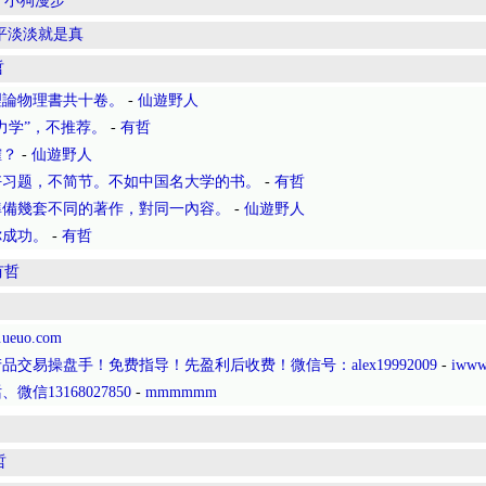
-
小狗漫步
平淡淡就是真
哲
理論物理書共十卷。
-
仙遊野人
力学”，不推荐。
-
有哲
確？
-
仙遊野人
习题，不简节。不如中国名大学的书。​
-
有哲
準備幾套不同的著作，對同一內容。
-
仙遊野人
你成功。
-
有哲
有哲
.ueuo.com
交易操盘手！免费指导！先盈利后收费！微信号：alex19992009
-
iww
13168027850
-
mmmmmm
哲