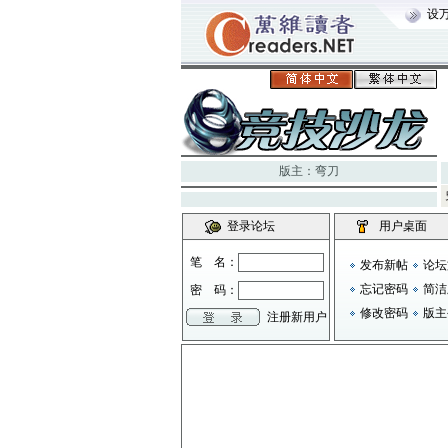
设
版主：
弯刀
登录论坛
用户桌面
笔 名：
发布新帖
论坛
忘记密码
简洁
密 码：
修改密码
版主
注册新用户