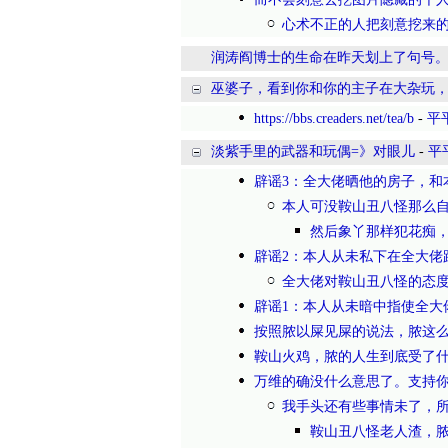
心术不正的人把刻意挖来
润涛阎博士的生命在昨天划上了句号
巫婆子，看到你和你的主子在大杂玩
https://bbs.creaders.net/tea/b
-
平
淡紫手里的武器和玩偶=》对眼儿
-
平
辟谣3：全大佬晒他的房子，和
本人可没鞍山丑八怪那么
然后象丫那样犯花痴
辟谣2：本人从未私下在全大佬
全大佬对鞍山丑八怪的态
辟谣1：本人从未暗中指使全大
按照脓以屎见屎的说法，脓这
鞍山火鸡，脓的人生到底受了
万维的确没什么意思了。支持你
我手头还有些事情未了，
鞍山丑八怪老人渣，