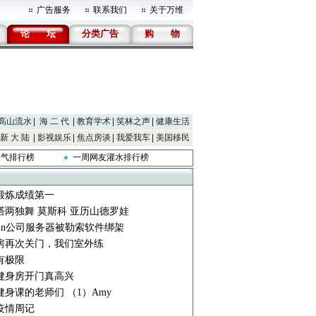
广告服务
联系我们
关于万维
论
坛
分类广告
购
物
高山流水
海 二 代
教育学术
笑林之声
健康生活
新 大 陆
影视娱乐
焦点房谈
我爱我车
美国移民
人气排行榜
一周网友灌水排行榜
锻炼成绩第一
塔两独舞 莫斯科 亚历山德罗娃
min公司服务器被勒索软件绑架
房再次关门，我们室外练
有极限
健身房开门真高兴
健身课的老师们 （1）Amy
疫情周记