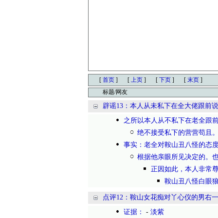
[
首页
]
[
上页
]
[
下页
]
[
末页
]
标题/网友
辟谣13：本人从未私下在全大佬跟前
之所以本人从不私下在老全跟
绝不接受私下的营营苟且
事实：老全对鞍山丑八怪的态
根据他亲眼所见决定的。
正因如此，本人非常
鞍山丑八怪白眼
点评12：鞍山女花痴对丫心仪的男右
证据：
-
淡紫