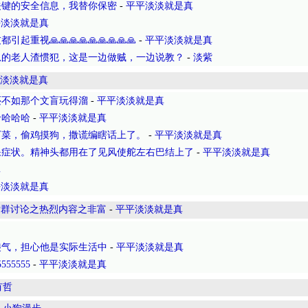
关键的安全信息，我替你保密
-
平平淡淡就是真
平淡淡就是真
重视🙏🙏🙏🙏🙏🙏🙏🙏🙏
-
平平淡淡就是真
息的老人渣惯犯，这是一边做贼，一边说教？
-
淡紫
淡淡就是真
还不如那个文盲玩得溜
-
平平淡淡就是真
哈哈哈哈
-
平平淡淡就是真
下菜，偷鸡摸狗，撒谎编瞎话上了。
-
平平淡淡就是真
呆症状。精神头都用在了见风使舵左右巴结上了
-
平平淡淡就是真
真
平淡淡就是真
党群讨论之热烈内容之非富
-
平平淡淡就是真
傻气，担心他是实际生活中
-
平平淡淡就是真
5555555
-
平平淡淡就是真
有哲