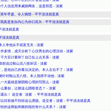
的个人信息用来威胁网友，这是邪恶
-
淡紫
。英年早逝。令人惋惜
-
平平淡淡就是真
，我真是发自内心为你们高兴
-
平平淡淡就是真
平淡淡就是真
平淡淡就是真
本人夸他从不炫富无关
-
淡紫
自作多情，成天分析丫心仪男右的心理活动
-
淡紫
，千方百计要和丫自己扯上点关系
-
淡紫
跟前说过鞍山丑八怪坏话
-
淡紫
度，是他自己的看法决定的。本人左右不了
-
淡紫
佬针对鞍山丑八怪。本人指挥不动他
-
淡紫
么一大篇就是脓阴暗心理的写照么
-
淡紫
什么重创，让脓这么阴暗变态？
-
淡紫
退出！ 送交者: 淡紫
-
平平淡淡就是真
所以目前做不到你这么洒脱。送交者：淡紫
-
平平淡淡就是真
脓转的这两贴和脓的指控有什么关系？
-
淡紫