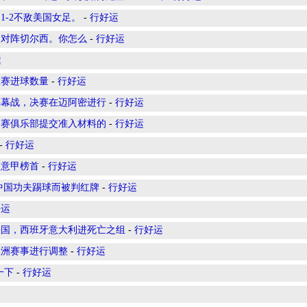
-2不敌美国女足。
-
行好运
主场对阵切尔西。你怎么
-
行好运
运
联赛进球数量
-
行好运
揭幕战，决赛在迈阿密进行
-
行好运
参赛俱乐部提交准入材料的
-
行好运
-
行好运
返意甲榜首
-
行好运
中国功夫踢球而被判红牌
-
行好运
好运
法国，西班牙意大利进死亡之组
-
行好运
欧洲赛事进行调整
-
行好运
一下
-
行好运