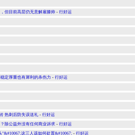
大，但目前高层仍无意解雇滕帅
-
行好运
，稳定厚重也有犀利的杀伤力
-
行好运
逆转 热刺后防失误送礼
-
行好运
球？除公益外没有任何商业诉求
-
行好运
10067;这三人该如何处置&#10067;
-
行好运