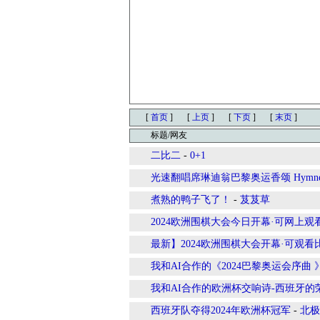
[
首页
]
[
上页
]
[
下页
]
[
末页
]
标题/网友
二比二
-
0+1
光速翻唱席琳迪翁巴黎奥运香颂 Hymne à 
煮熟的鸭子飞了！
-
芨芨草
2024欧洲围棋大会今日开幕·可网上观
最新】2024欧洲围棋大会开幕·可观看
我和AI合作的《2024巴黎奥运会序曲 
我和AI合作的欧洲杯交响诗-西班牙的
西班牙队夺得2024年欧洲杯冠军
-
北极