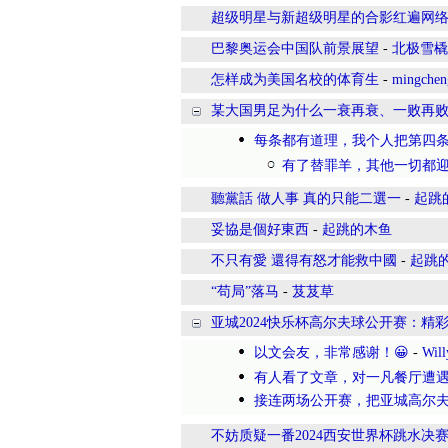
超级明星与新超级明星的合影红遍网
巴黎奥运会中国队前景展望
-
北极雪橇
怎样成为美国名校的体育生
-
mingchen
某大国男足为什么一衰再衰、一败再
每条都有道理，我个人把第四
有了替罪羊，其他一切都
聽黨話 做人事 真的只能二選一
-
起跳
妥協是個好東西
-
起跳的木鱼
不只有愛 還得有怒才能救中國
-
起跳
“苟局”落马
-
芨芨草
亚城2024快乐杯高尔夫球公开赛：精
以文会友，非常感谢！😀
-
Wil
有人看了文章，对一凡餐厅遭
接连两场公开赛，把亚城高尔夫
不妨质疑一番2024西安世界杯跳水