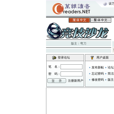
设
版主：
弯刀
登录论坛
用户桌面
笔 名：
发布新帖
论坛
忘记密码
简洁
密 码：
修改密码
版主
注册新用户