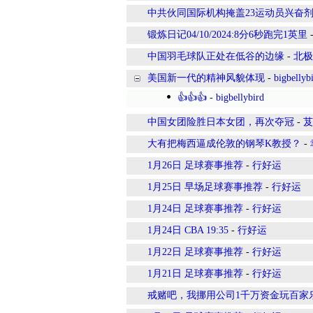
中共伙同国际机构掩盖23运动员兴奋
锻炼日记04/10/2024:8分6秒跑完1英里
中国羽毛球队正处在低谷的边缘
-
北极
美国新一代的精神风貌体现
-
bigbellyb
👍👍👍
-
bigbellybird
中国女团险胜日本女团，再次夺冠
-
芨
大有把梅西逼成伦敦的钢琴K教授？
-
1月26日 足球赛事推荐
-
行好运
1月25日 早场足球赛事推荐
-
行好运
1月24日 足球赛事推荐
-
行好运
1月24日 CBA 19:35
-
行好运
1月22日 足球赛事推荐
-
行好运
1月21日 足球赛事推荐
-
行好运
戒赌吧，我挪用公司1千万资金玩百家