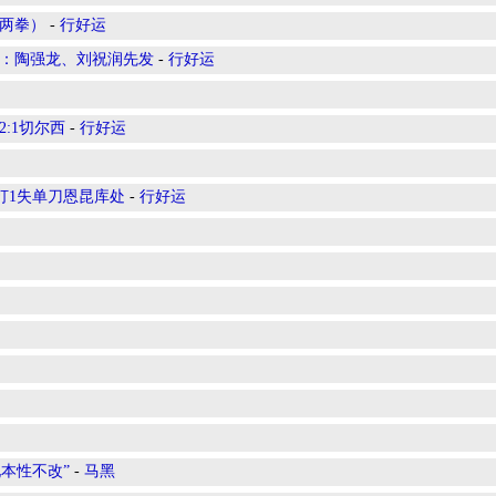
逼两拳）
-
行好运
发：陶强龙、刘祝润先发
-
行好运
2:1切尔西
-
行好运
3打1失单刀恩昆库处
-
行好运
现本性不改”
-
马黑