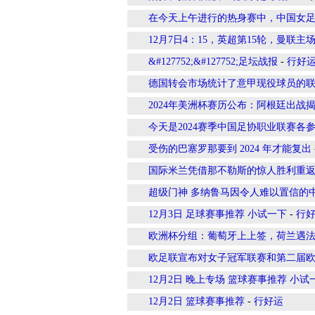
在今天上午进行的热身赛中，中国女足1
12月7日4：15，英超第15轮，曼联
&#127752;&#127752;足坛战报
-
行好
德国转会市场统计了意甲现役球员的
2024年美洲杯赛历公布：阿根廷出战
今天是2024赛季中国足协职业联赛各
受伤的巴塞罗那要到 2024 年才能复出
国际米兰凭借那不勒斯的惊人胜利重
超级门神 多纳鲁马因令人难以置信的
12月3日 足球赛事推荐 小试一下
-
行
欧洲杯分组：葡萄牙上上签，荷兰遇
欧足联宣布对女子冠军联赛和第二届
12月2日 晚上专场 篮球赛事推荐 小试
12月2日 篮球赛事推荐
-
行好运