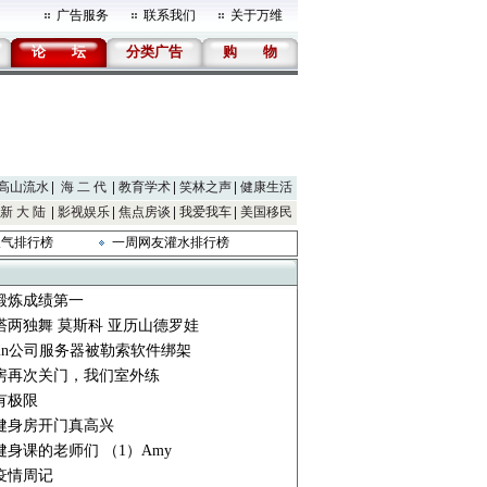
广告服务
联系我们
关于万维
论
坛
分类广告
购
物
高山流水
海 二 代
教育学术
笑林之声
健康生活
新 大 陆
影视娱乐
焦点房谈
我爱我车
美国移民
人气排行榜
一周网友灌水排行榜
锻炼成绩第一
塔两独舞 莫斯科 亚历山德罗娃
min公司服务器被勒索软件绑架
房再次关门，我们室外练
有极限
健身房开门真高兴
健身课的老师们 （1）Amy
疫情周记