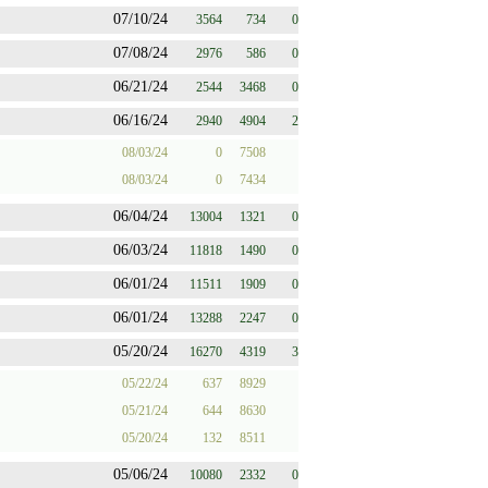
07/10/24
3564
734
0
07/08/24
2976
586
0
06/21/24
2544
3468
0
06/16/24
2940
4904
2
08/03/24
0
7508
08/03/24
0
7434
06/04/24
13004
1321
0
06/03/24
11818
1490
0
06/01/24
11511
1909
0
06/01/24
13288
2247
0
05/20/24
16270
4319
3
05/22/24
637
8929
05/21/24
644
8630
05/20/24
132
8511
05/06/24
10080
2332
0