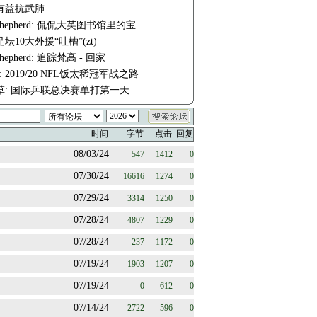
有益抗武肺
e-shepherd: 侃侃大英图书馆里的宝
坛10大外援“吐槽”(zt)
-shepherd: 追踪梵高 - 回家
fm: 2019/20 NFL饭太稀冠军战之路
草: 国际乒联总决赛单打第一天
时间
字节
点击
回复
08/03/24
547
1412
0
07/30/24
16616
1274
0
07/29/24
3314
1250
0
07/28/24
4807
1229
0
07/28/24
237
1172
0
07/19/24
1903
1207
0
07/19/24
0
612
0
07/14/24
2722
596
0