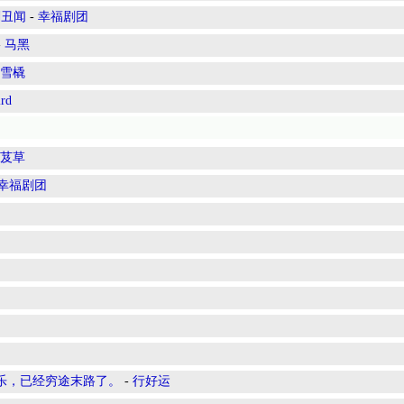
剂丑闻
-
幸福剧团
-
马黑
雪橇
ird
芨草
幸福剧团
乐，已经穷途末路了。
-
行好运