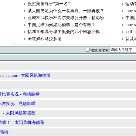
祝贺美国终于“第一名”
运动
某大国男足为什么一衰再衰、一败再败？
lon
亚城2024快乐杯高尔夫球公开赛：精彩纷
中国足
中国足球为何如此糟糕，是否有救？
lone
忆2010年温哥华冬奥会的几个难忘经典
xxl
全红婵和马拉多纳
芨芨
按笔名搜索
l'amou
-
太阳风帆海德薇
看比赛实况
-
尭嶬歐曂
比赛实况
-
尭嶬歐曂
》
-
太阳风帆海德薇
荣耀！
-
太阳风帆海德薇
雪橇