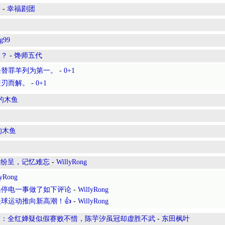
络
-
幸福剧团
g99
败？
-
馋师五代
条替罪羊列为第一。
-
0+1
迎刃而解。
-
0+1
的木鱼
的木鱼
彩纷呈，记忆难忘
-
WillyRong
lyRong
遇停电一事做了如下评论
-
WillyRong
球运动推向新高潮！👍
-
WillyRong
决赛：全红婵疑似假赛败不惜，陈芋汐虽冠却虚胜不武
-
东田枫叶