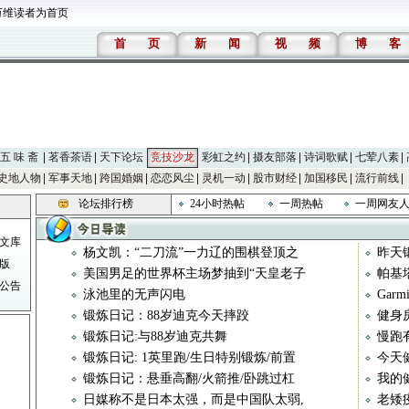
万维读者为首页
首
页
新
闻
视
频
博
客
五 味 斋
茗香茶语
天下论坛
竞技沙龙
彩虹之约
摄友部落
诗词歌赋
七荤八素
史地人物
军事天地
跨国婚姻
恋恋风尘
灵机一动
股市财经
加国移民
流行前线
论坛排行榜
24小时热帖
一周热帖
一周网友
文库
杨文凯：“二刀流”一力辽的围棋登顶之
昨天
版
美国男足的世界杯主场梦抽到“天皇老子
帕基
公告
泳池里的无声闪电
Gar
锻炼日记：88岁迪克今天摔跤
健身
锻炼日记:与88岁迪克共舞
慢跑
锻炼日记: 1英里跑/生日特别锻炼/前置
今天
锻炼日记：悬垂高翻/火箭推/卧跳过杠
我的
日媒称不是日本太强，而是中国队太弱,
老矮