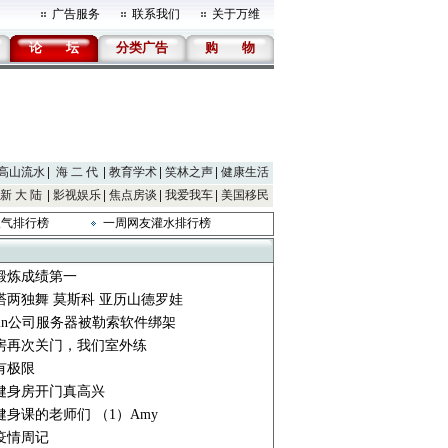
广告服务
联系我们
关于万维
论
坛
分类广告
购
物
高山流水
海 二 代
教育学术
笑林之声
健康生活
新 大 陆
影视娱乐
焦点房谈
我爱我车
美国移民
人气排行榜
一周网友灌水排行榜
锻炼成绩第一
塔两独舞 莫斯科 亚历山德罗娃
min公司服务器被勒索软件绑架
房再次关门，我们室外练
有极限
健身房开门真高兴
健身课的老师们 （1）Amy
疫情周记