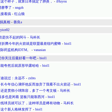
在这个样子，就算日本搞定了肺炎，
-
iHuyou
取消赛季了
-
nngzh
以接着搞
-
红山狼
骗捐真相
-
善良a
kyice02
箭是扶不起的阿斗
-
马科长
河折腾今年的火箭就是联盟最差纽约蜜蜂
-
biol1
际药监机构IDTM。
-
vanasian
是你关注后最好看一年吧
-
biol1
不能夸然后就原形毕露哈哈
-
biol1
长
鲁迪说过：永远不
-
zxbts
科长今年信心满怀他反而放弃了我看不出火箭还
-
biol1
，还是贯彻小球阵容，多了一个考文顿
-
马科长
再多也是闲着 篮板只能靠西河
-
biol1
锋线球员就可以了，这种球员是稀有动物
-
马科长
看这个新人格林发挥了
-
biol1