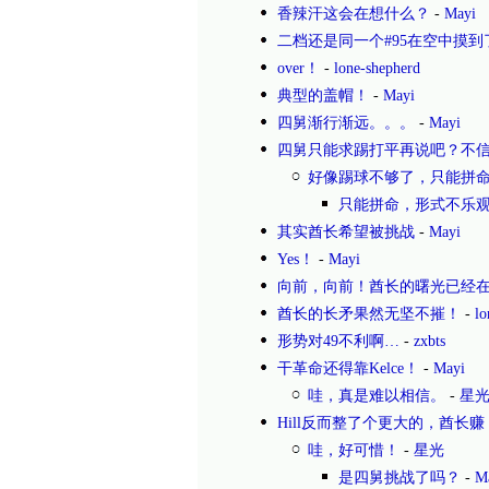
香辣汗这会在想什么？
-
Mayi
二档还是同一个#95在空中摸
over！
-
lone-shepherd
典型的盖帽！
-
Mayi
四舅渐行渐远。。。
-
Mayi
四舅只能求踢打平再说吧？不
好像踢球不够了，只能拼
只能拼命，形式不乐
其实酋长希望被挑战
-
Mayi
Yes！
-
Mayi
向前，向前！酋长的曙光已经
酋长的长矛果然无坚不摧！
-
lo
形势对49不利啊…
-
zxbts
干革命还得靠Kelce！
-
Mayi
哇，真是难以相信。
-
星
Hill反而整了个更大的，酋长赚
哇，好可惜！
-
星光
是四舅挑战了吗？
-
M