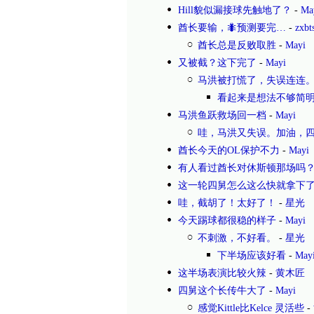
Hill貌似漏接球先触地了？
-
Ma
酋长要输，🐜预测要完…
-
zxbt
酋长总是反败取胜
-
Mayi
又被截？这下完了
-
Mayi
马洪被打慌了，失误连连
看起来是想法不够简明
马洪鱼跃救场回一档
-
Mayi
哇，马洪又失误。加油，
酋长今天的OL保护不力
-
Mayi
有人看过酋长对休斯顿那场吗
这一轮四舅怎么这么快就拿下
哇，截胡了！太好了！
-
星光
今天踢球都很稳的样子
-
Mayi
不刺激，不好看。
-
星光
下半场应该好看
-
May
这半场表演比较火辣
-
黄木匠
四舅这个长传牛大了
-
Mayi
感觉Kittle比Kelce 灵活些
-