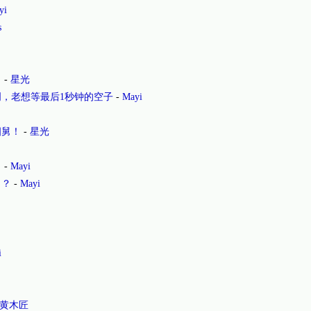
yi
s
。
-
星光
，老想等最后1秒钟的空子
-
Mayi
四舅！
-
星光
？
-
Mayi
了？
-
Mayi
i
黄木匠