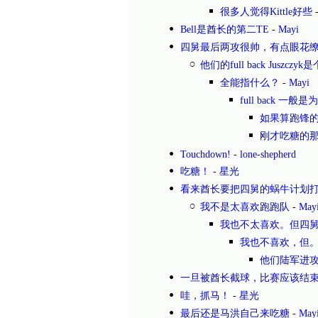
很多人觉得Kittle好些
Bell是酋长的第二TE
-
Mayi
四舅最后两攻很帅，有点眼花
他们的full back Juszcz
全能指什么？
-
Mayi
full back 一
如果算跑锋
刚才吃糖的
Touchdown!
-
lone-shepherd
吃糖！
-
星光
看来酋长要把四舅的蜗牛计划
我不是太喜欢跑跑队
-
May
我也不太喜欢。但四
我也不喜欢，但
他们陆军进攻
一旦被酋长截球，比赛应该结
哇，抓马！
-
星光
最后还是马洪自己来吃糖
-
May