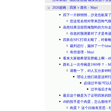
2020超碗：四舅 v 酋长
-
Mayi
四下一片静悄悄，沙龙也歇菜
您这笔名绝对带来恐怖气
虽然结果没按照俺预料的方向
你老的预测要对了才是奇
四舅在NFC打得太顺了，对春
裁判还行，漏掉了一个false s
有些道理
-
Mayi
看来大家都希望安胖戴上啊
-
i
酋长上一次夺碗是1969年？
-
M
请教一下，49人五分多钟时处
理论上他们就是这样
必须过半场?可以
过半场后才有
最后这个糖是为了证明四舅的
49的投手是个肉蛋，怎么都传
肉蛋？ 这个比喻有意思
-