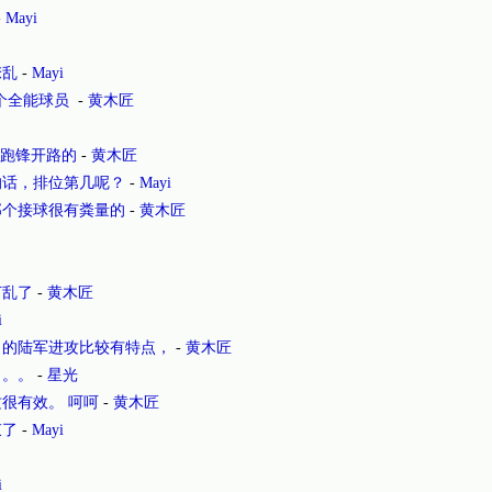
-
Mayi
缭乱
-
Mayi
yk是个全能球员
-
黄木匠
般是为跑锋开路的
-
黄木匠
的话，排位第几呢？
-
Mayi
那个接球很有粪量的
-
黄木匠
打乱了
-
黄木匠
i
舅的陆军进攻比较有特点，
-
黄木匠
。。。
-
星光
很有效。 呵呵
-
黄木匠
束了
-
Mayi
i