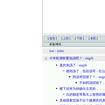
[
首页
]
[
上页
]
[
下页
]
[
末页
]
标题/网友
test
-
zxbts
今年欧洲杯要泡汤吧？
-
nngzh
真的泡汤了
-
nngzh
都泡汤了，包括汤哥
-
红
阿汤哥招谁了？
-
nng
不知阿汤招谁了
楼下还有为孙杨出主意的，，
出的都是带着无上智慧的
其他国家也派不出个健康的代