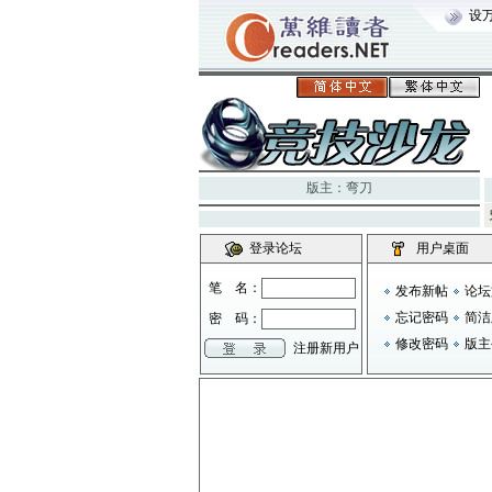
设
版主：
弯刀
登录论坛
用户桌面
笔 名：
发布新帖
论坛
忘记密码
简洁
密 码：
修改密码
版主
注册新用户