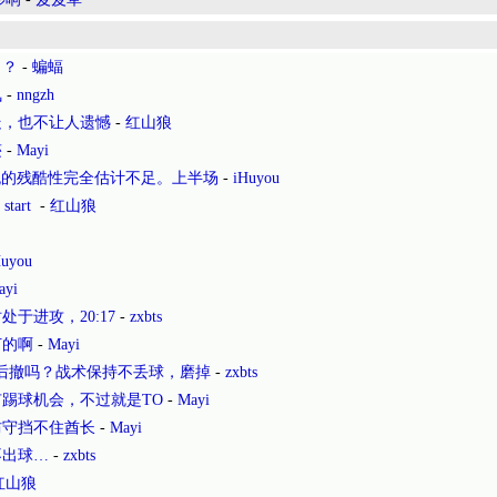
了？
-
蝙蝠
氛
-
nngzh
走，也不让人遗憾
-
红山狼
迹
-
Mayi
晚的残酷性完全估计不足。上半场
-
iHuyou
tart
-
红山狼
Huyou
ayi
于进攻，20:17
-
zxbts
打的啊
-
Mayi
后撤吗？战术保持不丢球，磨掉
-
zxbts
踢球机会，不过就是TO
-
Mayi
防守挡不住酋长
-
Mayi
不出球…
-
zxbts
红山狼