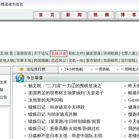
万维读者为首页
首
页
新
闻
视
频
博
客
五 味 斋
茗香茶语
天下论坛
竞技沙龙
彩虹之约
摄友部落
诗词歌赋
七荤八素
史地人物
军事天地
跨国婚姻
恋恋风尘
灵机一动
股市财经
加国移民
流行前线
论坛排行榜
24小时热帖
一周热帖
一周网友
文库
杨文凯：“二刀流”一力辽的围棋登顶之
昨天
版
美国男足的世界杯主场梦抽到“天皇老子
帕基
公告
泳池里的无声闪电
Gar
锻炼日记：88岁迪克今天摔跤
健身
锻炼日记:与88岁迪克共舞
慢跑
锻炼日记: 1英里跑/生日特别锻炼/前置
今天
锻炼日记：悬垂高翻/火箭推/卧跳过杠
我的
日媒称不是日本太强，而是中国队太弱,
老矮