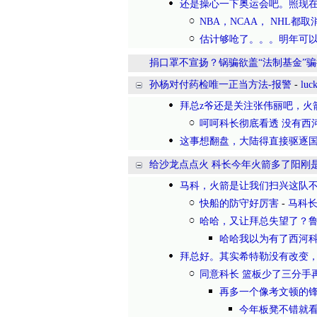
还是操心一下奥运会吧。照现
NBA，NCAA， NHL都
估计够呛了。。。明年可
捐口罩不宣扬？锅骗欲盖“法制基金”
孙杨对付药检唯一正当方法-报警
-
luc
拜总z爷还是关注张伟丽吧，火
呵呵科长彻底看透 没有西
这事想翻盘，大陆得直接驱逐国
给沙龙点点火 科长今年火箭多了阳刚
马科，火箭是让我们扫兴这队
快船的防守好厉害
-
马科
哈哈，又让拜总失望了？
哈哈我以为有了西河
拜总好。其实希特勒没有改变
同意科长 篮板少了三分手
再多一个像考文顿的
今年板凳不错就