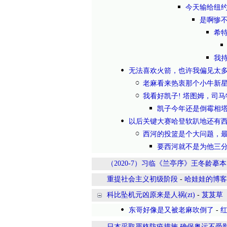
今天输给纽约
是啊惨
希
我
无法喜欢火箭，也许我偏见太
老麻看来热衷那个小牛新星
我看好凯子! 塔图姆，司
凯子今年还是倒霉相
以后关键大赛哈登软趴地还有
西河的投篮是个大问题，
要西河就不是为他三分
（2020-7）习临《兰亭序》王冬龄摹本
重提社会主义初级阶段
-
哈娃娃的博客
科比坠机元凶原来是人祸(zt)
-
芨芨草
东哥好像是又被老麻吹倒了
-
日本采取严格防疫措施 确保奥运不受