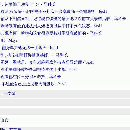
，篮板输了30多个 ：(
-
马科长
不忍睹 火箭提不起的桶子不扎实一会赢最强一会输最弱
-
biol1
特勒从不相信替补，记得现在快艇的哈罗吧？以前在火箭季后赛
-
马科长
希特勒有他的死板用人短板所以从来打不到总决赛
-
biol1
持悲观态度，希特勒这套很容易被对手研究破解的
-
马科长
多吧
-
Mayi
 他势单力薄无法一手遮天
-
biol1
马特，杰伦布朗打得越来越好。
-
马科长
塔图姆一看就是。今年老麻喜欢的有点怪异雄鹿
-
biol1
西河英勇顽强就好多单挑毕竟优于小炮
-
biol1
最近看他空位三分都不敢投
-
马科长
 不过他自己远近投都大有进步
-
biol1
-
一支笔
红山狼
影响
-
芨芨草