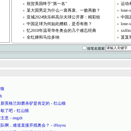
祝贺美国终于“第一名”
运动
某大国男足为什么一衰再衰、一败再败？
lon
亚城2024快乐杯高尔夫球公开赛：精彩纷
中国足
中国足球为何如此糟糕，是否有救？
lone
忆2010年温哥华冬奥会的几个难忘经典
xxl
全红婵和马拉多纳
芨芨
按笔名搜索
山狼
zh
，新英格兰卸磨杀驴是肯定的
-
红山狼
，歇了吧
-
红山狼
馊主意
-
nngzh
表队啊，难道直接开残奥会？
-
iHuyou