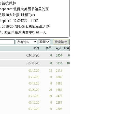
有益抗武肺
e-shepherd: 侃侃大英图书馆里的宝
坛10大外援“吐槽”(zt)
-shepherd: 追踪梵高 - 回家
fm: 2019/20 NFL饭太稀冠军战之路
草: 国际乒联总决赛单打第一天
时间
字节
点击
回复
03/18/20
0
2454
0
03/11/20
0
3333
10
03/17/20
95
2134
03/17/20
0
1806
03/19/20
0
1882
03/20/20
29
1668
03/12/20
99
2427
03/12/20
0
2283
03/12/20
0
2306