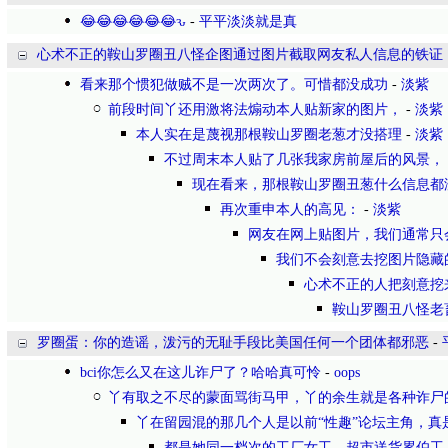
😂😂😂😂😂😂ԅ
-
平平淡淡就是真
心术不正的鞍山罗圈丑八怪企图通过图片截取网友私人信息的铁证
看来那个惯犯做贼不是一次两次了。可惜都没成功
-
淡紫
前段时间丫还用激将法煽动本人贴新家的图片，
-
淡紫
本人实在是蔑视那根鞍山罗圈老葱才没搭理
-
淡紫
不过周末本人贴了几张我家房前屋后的风景，
现在看来，那根鞍山罗圈丑葱什么信息都
再次重申本人的高见：
-
淡紫
网友在网上贴图片，我们通常只
我们不会刻意去挖图片隐藏
心术不正的人把刻意挖
鞍山罗圈丑八怪老
罗圈蛋：你的造谣，泼污的无耻手段比美国任何一个团体都邪恶
-
bci你怎么又在这儿诈尸了？哈哈真可怜
-
oops
丫有取之不尽的蒙面骂街马甲，丫的余生就是各种诈尸
丫在留园混的那几个人是以前“性趣”论坛主角，真
都是她同一档次的工厂女工、超市送货累伯工