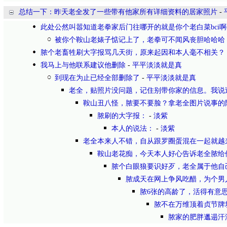
总结一下：昨天老全发了一些带有他家所有详细资料的居家照片
-
此处公然叫嚣知道老拳家后门往哪开的就是你个老白菜bci啊
被你个鞍山老婊子惦记上了，老拳可不闻风丧胆哈哈哈
脓个老畜牲刷大字报骂几天街，原来起因和本人毫不相关？
我马上与他联系建议他删除
-
平平淡淡就是真
到现在为止已经全部删除了
-
平平淡淡就是真
老全，贴照片没问题，记住别带你家的信息。我说
鞍山丑八怪，脓要不要脸？拿老全图片说事的
脓刷的大字报：
-
淡紫
本人的说法：
-
淡紫
老全本来人不错，自从跟罗圈蛋混在一起就越
鞍山老花痴，今天本人好心告诉老全脓给
脓个白眼狼要识好歹，老全属于他自
脓成天在网上争风吃醋，为个男
脓6张的高龄了，活得有意
脓不在万维顶着贞节牌
脓家的肥胖邋遢汗