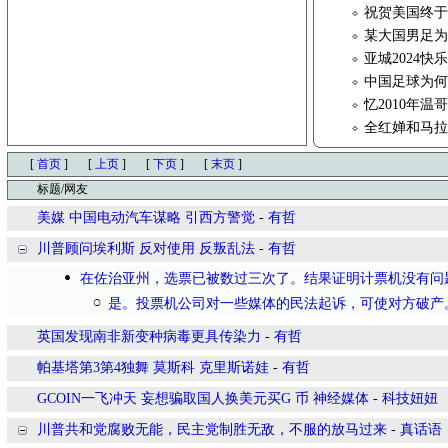
祝贺美国终于
某大国男足
亚城2024
中国足球为
忆2010年
全红婵和马
[
首页
]
[
上页
]
[
下页
]
[
末页
]
标题/网友
美媒 中国电动汽车谋略 引西方警觉
-
有哲
川普顾问埃利斯 反对使用 反叛乱法
-
有哲
在佐治亚州，选票已被数过三次了。结果证明计票机没有问
是。投票机公司对一些媒体的民法起诉，可使对方破产
英国发现南非新变种病毒更具传染力
-
有哲
帕基塔第3第4独舞 莫斯科 克里斯诺娃
-
有哲
GCOIN一飞冲天 妄想骗取国人换美元买G 币 神经媒体
-
科技妞妞
川普共和党腐败无能，民主党制胜无敌，不服的放马过来
-
真话语