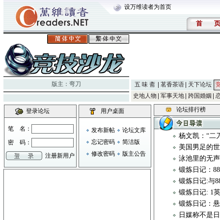
设万维读者为首页
首
版主：
弯刀
五 味 斋
茗香茶语
天下论坛
史地人物
军事天地
跨国婚姻
论坛排行榜
登录论坛
用户桌面
笔 名：
发布新帖
论坛文库
杨文凯：“二
忘记密码
简洁版
密 码：
美国男足的世
修改密码
版主公告
注册新用户
泳池里的无
锻炼日记：8
锻炼日记:与
锻炼日记: 1
锻炼日记：悬
日媒称不是日