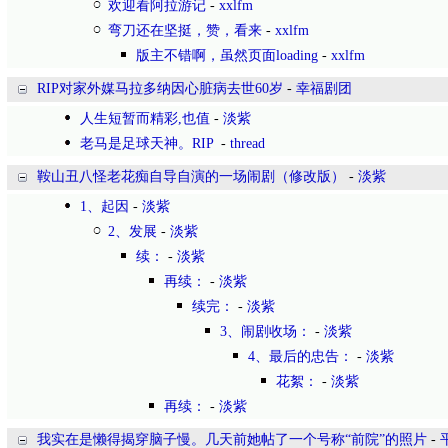
欢迎看阿拉游记
-
xxlfm
弯刀还在坚挺，赞，看来
-
xxlfm
版主不错啊，虽然页面loading
-
xxlfm
RIP对家外媒马拉多纳因心脏病去世60岁
-
幸福剧团
人生短暂而精彩,也值
-
淡紫
老马是足球天神。RIP
-
thread
鞍山丑八怪老花痴自导自演的一场闹剧（修改版）
-
淡紫
1、起因
-
淡紫
2、发展
-
淡紫
续：
-
淡紫
再续：
-
淡紫
续完：
-
淡紫
3、闹剧收场：
-
淡紫
4、最后的忠告：
-
淡紫
花絮：
-
淡紫
再续：
-
淡紫
我实在是懒得揭穿脑子慢。几天前她帖了一个号称“前院”的照片
-