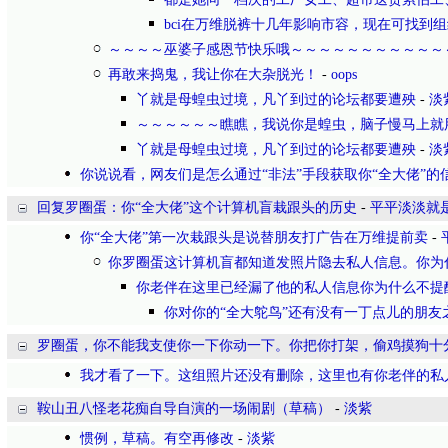
bci在万维脱裤十几年影响市容，现在可找到
～～～～巫婆子感恩节快乐哦～～～～～～～～～～～
再敢来捣鬼，我让你在大杂脱光！
-
oops
丫就是母蝗虫过境，凡丫到过的论坛都要遭殃
-
淡
～～～～～～瞧瞧，我说你是蝗虫，脑子慢马上就
丫就是母蝗虫过境，凡丫到过的论坛都要遭殃
-
淡
你说说看，网友们是怎么通过“非法”手段获取你“全大佬”的
回复罗圈蛋：你“全大佬”这个计算机盲栽跟头的历史
-
平平淡淡就
你“全大佬”第一次栽跟头是说替朋友打广告在万维提前卖
-
你罗圈蛋这计算机盲都知道发照片隐去私人信息。你为
你老伴在这里已经漏了他的私人信息你为什么不提
你对你的“全大鸵鸟”还有没有一丁点儿的朋友
罗圈蛋，你不能我支使你一下你动一下。你把你打架，偷鸡摸狗十
我才看了一下。这组照片还没有删除，这里也有你老伴的私
鞍山丑八怪老花痴自导自演的一场闹剧（草稿）
-
淡紫
惯例，草稿。有空再修改
-
淡紫