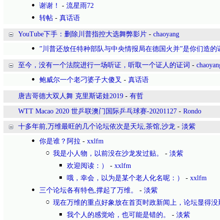
谢谢！
-
流星雨72
转帖
-
真话语
YouTube下手：删除川普指控大选舞弊影片
-
chaoyang
”川普还放任特种部队与中央情报局在德国火并”是你们造的
至今，没有一个法院进行一场听证，听取一个证人的证词
-
chaoyan
鲍威尔一个老刁婆子大傻叉
-
真话语
唐吉哥德大双人舞 克里斯诺娃2019
-
有哲
WTT Macao 2020 世乒联澳门国际乒乓球赛-20201127
-
Rondo
十多年前,万维最旺的几个论坛依次是天坛,茶馆,沙龙
-
淡紫
你是谁？阿拉
-
xxlfm
我是小人物，以前没在沙龙发过贴。
-
淡紫
欢迎阅读：）
-
xxlfm
哦，幸会，以为是某个老人化名呢：）
-
xxlfm
三个论坛各有特色,撑起了万维。
-
淡紫
现在万维的重点好象放在首页时政新闻上，论坛显得没
我个人的感觉哈，也可能是错的。
-
淡紫