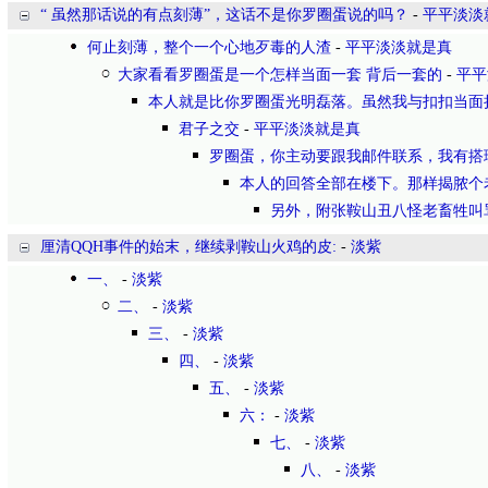
“ 虽然那话说的有点刻薄”，这话不是你罗圈蛋说的吗？
-
平平淡淡
何止刻薄，整个一个心地歹毒的人渣
-
平平淡淡就是真
大家看看罗圈蛋是一个怎样当面一套 背后一套的
-
平平
本人就是比你罗圈蛋光明磊落。虽然我与扣扣当面
君子之交
-
平平淡淡就是真
罗圈蛋，你主动要跟我邮件联系，我有搭
本人的回答全部在楼下。那样揭脓个
另外，附张鞍山丑八怪老畜牲叫
厘清QQH事件的始末，继续剥鞍山火鸡的皮:
-
淡紫
一、
-
淡紫
二、
-
淡紫
三、
-
淡紫
四、
-
淡紫
五、
-
淡紫
六：
-
淡紫
七、
-
淡紫
八、
-
淡紫