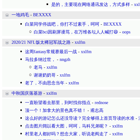
是的，主要现在网络通讯发达，方式多样
-
xx
一地鸡毛
-
BEXXXX
白菜同学停战吧，你打不过素手，呵呵
-
BEXXXX
白菜bci因刷屏谩骂，在万维各坛人人喊打😄
-
oops
2020/21 NFL饭太稀冠军战之路
-
xxlfm
这周fantasy常规赛最后一战
-
xxlfm
马拉多纳过世，
-
nngzh
老马
-
xxlfm
谢谢奶奶哥
-
xxlfm
老了，不由思念当年
-
xxlfm
中秋国庆落基游
-
xxlfm
一直盼望着去那里，到时找你指点
-
rednose
顶一个！加拿大的景色真不错！
-
甫志高
这么好的游记怎么还没导读？完全够得上首页导读的水准
-
点击图片阔以看大图，呵呵，马科兄弟呢？
-
xxlfm
村里老人都好吗？想念大家，听说老阎走了
-
xxlfm