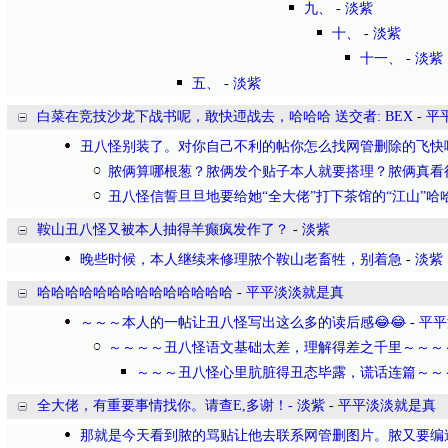
九、
-
淡紫
十、
-
淡紫
十一、
-
淡紫
五、
-
淡紫
白菜在竞技沙龙下战书呢，敢快迊战去，哈哈哈 送交者: BEX
-
平
丑八怪别装了。对你自己不利的帖你怎么找网管删除的飞快
脓俩算哪根葱？脓俩发个贴子本人就要搭理？脓俩真看
丑八怪信誓旦旦地要给她“全大佬”打下茶馆的“江山”哈
鞍山丑八怪又被本人抽得羊癫疯发作了？
-
淡紫
晚些时候，本人继续来修理脓个鞍山老畜牲，别着急
-
淡紫
哈哈哈哈哈哈哈哈哈哈哈哈哈哈
-
平平淡淡就是真
～～～本人的一帖让丑八怪写出这么多的读后感😂😂
-
平平
～～～～丑八怪语文基础太差，理解得差之千里～～～
～～～丑八怪心里肮脏得丑态毕露，谎话连篇～～
全大佬，有重要事情找你。请查E,多谢！- 淡紫
-
平平淡淡就是真
那就是今天看到脓的骂贴让他去联系网管删图片。脓又要编