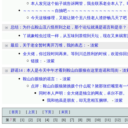
本人发完这个贴子就告诉网管，我去联系老全本人了。
～～～～～～～～自抽吧～～～～～～～～～～～～～～～
今天这顿修理，又能让脓个丑八怪老人渣舒畅几天了吧
总结：为什么鞍山丑八怪所到之处，那个论坛就满是谣言和是非？
丫就象蝗虫过境一样，从五味到茶馆到天坛，现在又来祸害
最后，关于老全暂时离开万维，我的表态：
-
淡紫
全大佬，你过段时间再来。等到川总胜利的时候，欢迎你回
链接：
-
淡紫
辟谣14：本人是今天中午才看到鞍山白眼狼在这里造谣和骂街
-
淡
鞍山白眼狼的谣言：
-
淡紫
点评：鞍山白眼狼脓挑拨个什么呢？脓那张烂嘴里有一
同时本人声明：全大佬是独立的网友，卓尔不群。
我和他虽是朋友，却无意相互捆绑。
-
淡紫
[
首页
]
[
上页
]
[
下页
]
[
末页
]
第
7
页
[1]
[2]
[3]
[4]
[5]
[6]
[7]
[8]
[9]
[10]
[11]
[12]
[1