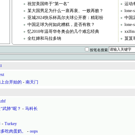
祝贺美国终于“第一名”
运动
某大国男足为什么一衰再衰、一败再败？
lon
亚城2024快乐杯高尔夫球公开赛：精彩纷
中国足
中国足球为何如此糟糕，是否有救？
lone
忆2010年温哥华冬奥会的几个难忘经典
xxl
全红婵和马拉多纳
芨芨
按笔名搜索
t
ext
铺上台开始的
-
南天门
-
zhf
“武肺”呢？
-
马科长
的
妻
-
Turkey
你多吃肉蛋奶。
-
oops