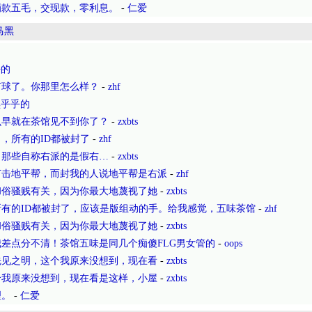
罚款五毛，交现款，零利息。
-
仁爱
马黑
乎的
打球了。你那里怎么样？
-
zhf
黑乎乎的
么早就在茶馆见不到你了？
-
zxbts
，所有的ID都被封了
-
zhf
，那些自称右派的是假右…
-
zxbts
打击地平帮，而封我的人说地平帮是右派
-
zhf
和俗骚贱有关，因为你最大地蔑视了她
-
zxbts
所有的ID都被封了，应该是版组动的手。给我感觉，五味茶馆
-
zhf
和俗骚贱有关，因为你最大地蔑视了她
-
zxbts
差点分不清！茶馆五味是同几个痴傻FLG男女管的
-
oops
先见之明，这个我原来没想到，现在看
-
zxbts
个我原来没想到，现在看是这样，小屋
-
zxbts
理。
-
仁爱