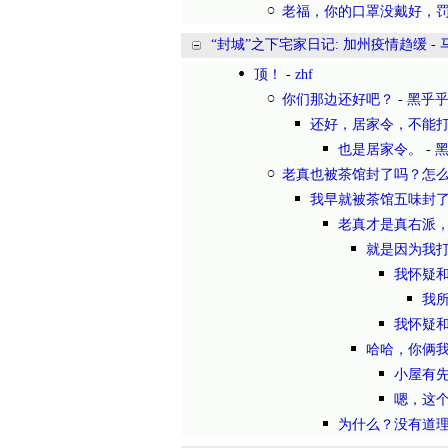
老福，你的口罩没戴好，
“封城”之下宅家日记: 加州疫情趋缓
-
顶！
-
zhf
你们那边还好吧？
-
黑乎
还好，居家令，不能
也是居家令。
-
老真也被茶馆封了吗？怎
我早就被茶馆五味封了
老真才是真右派
就是因为我
我怀疑
我
我怀疑
哈哈，你俩我
小屋有
嗯，这
为什么？没有道