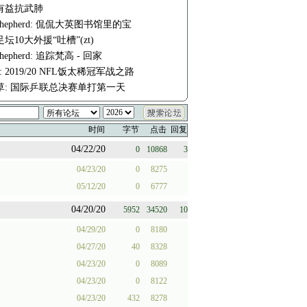
有益抗武肺
e-shepherd: 侃侃大英图书馆里的宝
坛10大外援“吐槽”(zt)
-shepherd: 追踪梵高 - 回家
fm: 2019/20 NFL饭太稀冠军战之路
草: 国际乒联总决赛单打第一天
时间
字节
点击
回复
04/22/20
0
10868
3
04/23/20
0
8275
05/12/20
0
6777
04/20/20
5952
34520
10
04/29/20
0
8180
04/27/20
40
8328
04/23/20
0
8089
04/23/20
0
8122
04/23/20
432
8278