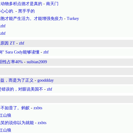
生动物多积点德才是真的
-
南天门
心心的.
-
黑乎乎的
细胞才能产生活力。才能增强免疫力
-
Turkey
-
zhf
-
zhf
因 ZT
-
zhf
Sara Cody能够读懂
-
zhf
阳性占率40%
-
suibian2009
利益，而是为了正义
-
gooddday
争都是错误的，对眼说美国不
-
zhf
今不如昔了。蚂蚁
-
zxbts
红山狼
玩笑的说你以为就能
-
zxbts
红山狼