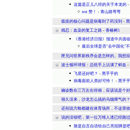
这篇是正儿八经的关于本龙的
test 赞！
-
青山路弯弯
瘟疫的核心问题是病毒到了药没到
-
黑
残忍：血染的复工之路
-
香椿树1
《香港经济日报》报道中共面临
最后全球是否“去中国化”
匣兄问世界新秩序会是怎样的。我想
波士顿环球报：总统手上沾满了鲜血
-
飞星还好吧？
-
黑乎乎的
病毒面前人类好可怜！
-
黑乎
确诊数在三万左右徘徊，应该说是个
很久没来，沙龙怎么搞的乌烟瘴气的
还别说方舱都建在体育场所，不这里
说的没错吧，第一位万维人渣已经跑
脓是自言自语给自己亮招牌是