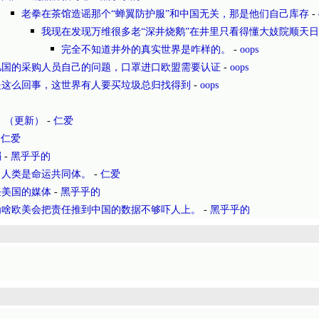
老拳在茶馆造谣那个“蝉翼防护服”和中国无关，那是他们自己库存
-
我现在发现万维很多老“深井烧鹅”在井里只看得懂大妓院顺天
完全不知道井外的真实世界是咋样的。
-
oops
几国的采购人员自己的问题，口罩进口欧盟需要认证
-
oops
是这么回事，这世界有人要买垃圾总归找得到
-
oops
 （更新）
-
仁爱
-
仁爱
弱
-
黑乎乎的
，人类是命运共同体。
-
仁爱
任美国的媒体
-
黑乎乎的
为啥欧美会把责任推到中国的数据不够吓人上。
-
黑乎乎的