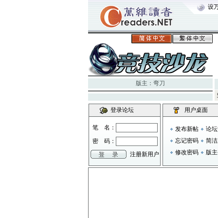
设
版主：
弯刀
登录论坛
用户桌面
笔 名：
发布新帖
论坛
忘记密码
简洁
密 码：
修改密码
版主
注册新用户