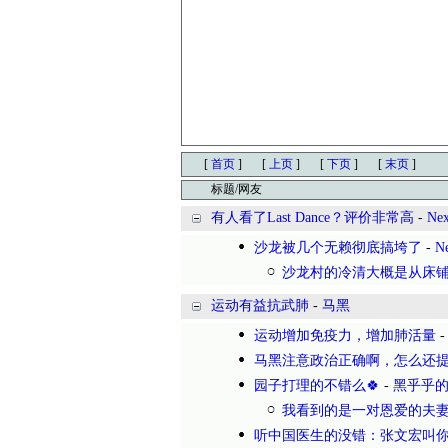
[
首页
]
[
上页
]
[
下页
]
[
末页
]
标题/网友
有人看了Last Dance？评价非常高
-
Nex
沙龙被几个无赖彻底搞垮了
-
N
沙龙村的冷清大概是从床
运动有益抗武肺
-
马黑
运动增加免疫力，增加肺活量
马黑注意政治正确啊，怎么还提
园子打理的不错么🍀
-
黑乎乎
我看到的是一对恩爱的夫
听中国医生的没错：张文宏叫