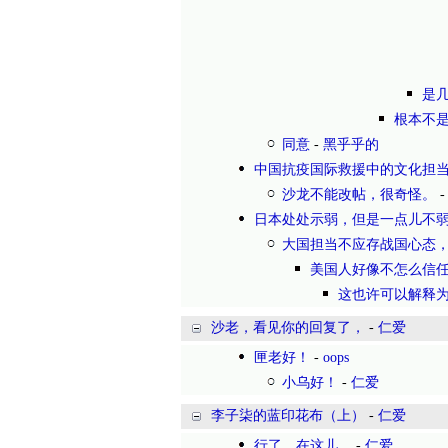
是
根本不
同意
-
黑乎乎的
中国抗疫国际救援中的文化担当
沙龙不能改帖，很奇怪。
日本处处示弱，但是一点儿不
大国担当不应存战国心态
美国人好像不怎么信
这也许可以解释
沙老，看见你的回复了，
-
仁爱
匣老好！
-
oops
小乌好！
-
仁爱
李子柒的蓝印花布（上）
-
仁爱
行了，在这儿，
-
仁爱