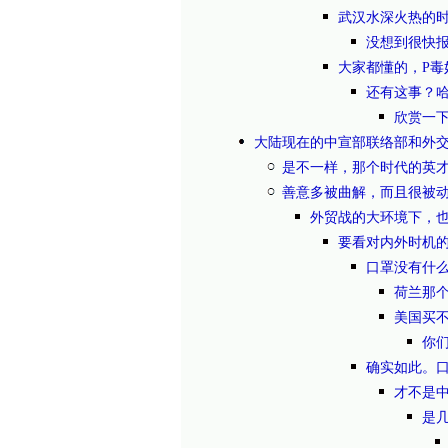
武汉水深火热的
没想到很快
大家都懂的，P
还有这事？
欣赏一
大陆现在的中宣部联络部和外
是不一样，那个时代的英
善意多被曲解，而且很被动
外贸战的大环境下，
要看对内外时机
口罩没有什
荷兰那个
美国买
你
确实如此。
才不是
是