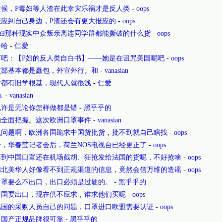
时候，P毒妇等人渣在此幸灾乐祸才是反人类
-
oops
报应到自己身边，P渣还会有更大报应的
-
oops
毒妇那种现实中众叛亲离连同学群都能撕破的什么货
-
oops
哈哈
-
仁爱
下吧：【P妇的反人类自白书】——她是在诅咒美国呢吧
-
oops
交部基本都是蠢包，外宣外行。和
-
vanasian
才都有旧学根基，现代人就很浅
-
仁爱
.
-
vanasian
也许是无论你怎样做都是错
-
黑乎乎的
的全面把握。这次欧洲口罩事件
-
vanasian
么问题啊，欧洲各国跪求中国货批货，批不到就自己瞎找
-
oops
，华春莹记者会后，荷兰NOS电视台已经更正了
-
oops
不到中国口罩还在机场截胡、狂抢发给法国的货呢，不好抢啥
-
oops
们北美华人好像看不到正规渠道的信息，竟然会信万维的造谣
-
oops
口罩要么不出口，出口必须是过硬的。
-
黑乎乎的
中国要出口，现在供不应求，谁求他们买呢
-
oops
几国的采购人员自己的问题，口罩进口欧盟需要认证
-
oops
国产正规品牌很可靠
-
黑乎乎的