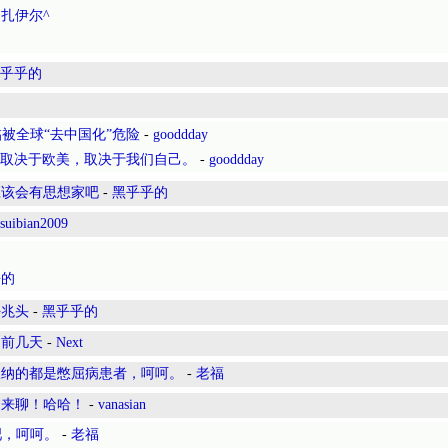
-
扎伊尔^
乎乎的
被全球“去中国化”危险
-
gooddday
不取决于欧美，取决于我们自己。
-
gooddday
应该会有思想家吧
-
黑乎乎的
suibian2009
乎的
好兆头
-
黑乎乎的
？前几天
-
Next
收纳的都是憋屈病患者，呵呵。
-
老福
过来聊！哈哈！
-
vanasian
吧，呵呵。
-
老福