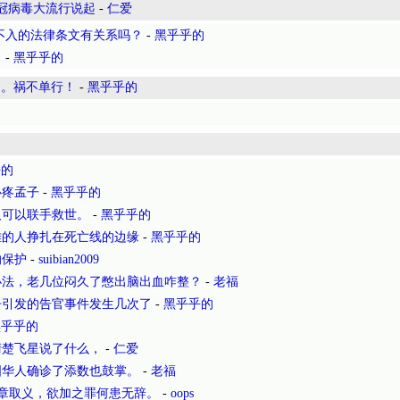
新冠病毒大流行说起
-
仁爱
不入的法律条文有关系吗？
-
黑乎乎的
。
-
黑乎乎的
了。祸不单行！
-
黑乎乎的
乎的
心疼孟子
-
黑乎乎的
人可以联手救世。
-
黑乎乎的
难的人挣扎在死亡线的边缘
-
黑乎乎的
的保护
-
suibian2009
办法，老几位闷久了憋出脑出血咋整？
-
老福
争引发的告官事件发生几次了
-
黑乎乎的
黑乎乎的
清楚飞星说了什么，
-
仁爱
国华人确诊了添数也鼓掌。
-
老福
章取义，欲加之罪何患无辞。
-
oops