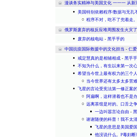
漫谈务实精神与美国文化 一一一 从
美国特别依赖程序/数据与无孔
程序不对，吃不了兜着走
俄罗斯废弃的核反应堆周围发生火灾
废弃的核电站
-
黑乎乎的
中国抗疫国际救援中的文化担当
-
仁爱
戒定慧真的是相辅相成
-
黑乎
不知为什么，有生以来第一次
希望当今世上最有权力的三个
当今世界还有太多太多苦
飞星的言论受宪法第一修正案
阿扁啊，这样潜着也不是
远离茶馆是对的。口舌之
一边叫嚣言论自由
-
谢谢随便的科普！我不太
飞星的意思是美国爱
他没说什么。P毒妇断