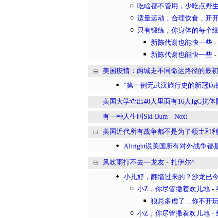
吃啥都不管用，少吃点野
适量运动，合理饮食，开开
只有锻练，你身体的每个
新陈代谢也能快一些
新陈代谢也能快一些
美国疫情：两城走不同命运路径的最初原
“第一例无武汉旅行史的新冠病例“ 
美国大学查出40人里面有16人IgG抗体
有一种人生叫Ski Bum
-
Next
美国近代所有战争都不是为了领土和
Altright说美国所有对外战
风吹雨打不去---龙友
-
扎伊尔^
小扎好，翻墙过来的？沙龙已
小Z，你尽管撒着欢儿地
-
狼总多虑了…你不开
小Z，你尽管撒着欢儿地
-