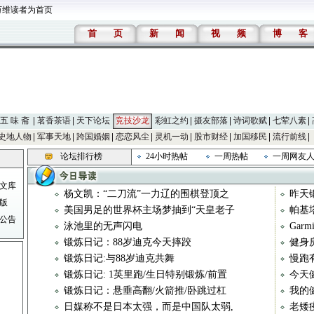
万维读者为首页
首
页
新
闻
视
频
博
客
五 味 斋
茗香茶语
天下论坛
竞技沙龙
彩虹之约
摄友部落
诗词歌赋
七荤八素
史地人物
军事天地
跨国婚姻
恋恋风尘
灵机一动
股市财经
加国移民
流行前线
论坛排行榜
24小时热帖
一周热帖
一周网友
文库
杨文凯：“二刀流”一力辽的围棋登顶之
昨天
版
美国男足的世界杯主场梦抽到“天皇老子
帕基
公告
泳池里的无声闪电
Gar
锻炼日记：88岁迪克今天摔跤
健身
锻炼日记:与88岁迪克共舞
慢跑
锻炼日记: 1英里跑/生日特别锻炼/前置
今天
锻炼日记：悬垂高翻/火箭推/卧跳过杠
我的
日媒称不是日本太强，而是中国队太弱,
老矮