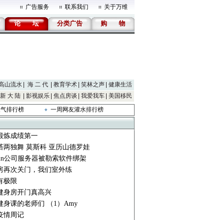
广告服务
联系我们
关于万维
论
坛
分类广告
购
物
高山流水
海 二 代
教育学术
笑林之声
健康生活
新 大 陆
影视娱乐
焦点房谈
我爱我车
美国移民
人气排行榜
一周网友灌水排行榜
锻炼成绩第一
塔两独舞 莫斯科 亚历山德罗娃
min公司服务器被勒索软件绑架
房再次关门，我们室外练
有极限
健身房开门真高兴
健身课的老师们 （1）Amy
疫情周记