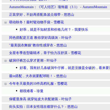
AutumnMountain：《可人结艺》项饰篇（3.1）
-
AutumnMountain
正装穿好，不妨再搭配条波点领带
-
悠悠山
萌动秋冬！最时髦动物手袋
-
雪樱花
好乖，就是不知材质和价格几何？
-
我要快乐
同色搭配是王道 教你穿好高级灰
-
叶仙子
"最美脱衣舞娘"教你性感穿衣
-
悠悠山
女星冬季造型吸睛术，章子怡力压舒淇
-
雪樱花
破洞仔裤怎么穿才更潮
-
叶仙子
好看。我有好几条破洞牛仔裤，就是没膝盖全破的，看来要
最in搭配，大衣就要配球鞋！
-
悠悠山
今年冬天最美的10件高档礼服
-
雪樱花
都很难看
-
珍曼
保暖显身高 就穿短皮大衣配裙装
-
叶仙子
街头实拍：日本女性现在都穿什么？
-
悠悠山