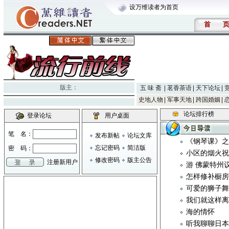
设万维读者为首页
首
版主：
五 味 斋
茗香茶语
天下论坛
史地人物
军事天地
跨国婚姻
论坛排行榜
登录论坛
用户桌面
笔 名：
发布新帖
论坛文库
《钢琴课》
忘记密码
简洁版
密 码：
小区的烟火
修改密码
版主公告
注册新用户
游 佛蒙特州
怎样修补橱
可爱的狮子舞
我们就这样
海的情怀
听我聊聊日本