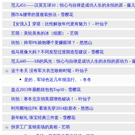
范儿451——汉英互译10：恒心与自律是成功人生的永恒的原
-
藤
围巾&腰带的显瘦装扮法
-
雪樱花
【女强人】穿搭：比性解放年代更有魅力！
-
叶仙子
艺萌：美轮美奂的冰（组图）
-
艺萌
街拍：帅哥PK娘炮哪个更赚眼球？
-
悠悠山
低马尾像大妈？不同发型过渡期造型建议
-
雪樱花
范儿449——SB的风光：恒心与自律是成功人生的永恒的原动力
-
这个冬天 没有军大衣怎敢称时髦
-
叶仙子
是的，军绿色近几年很流行。
-
冬冬
盘点2013年最酷炫包包Top10
-
雪樱花
街拍：寒冬北京俏美眉增色秘诀！
-
叶仙子
时尚圈地位PK 看谁先穿2014款新衣
-
悠悠山
新年献礼 珠宝经典三件套
-
雪樱花
拆穿工厂直销卖场的真相
-
艺萌