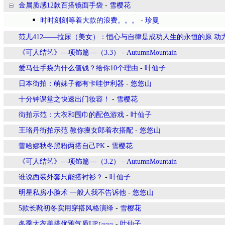
金属质感12款百搭镜面手袋
-
雪樱花
时时刻刻等着大款的浪费。。。
-
珍曼
范儿412——拉尿（美女）：恒心与自律是成功人生的永恒的原 动
《可人结艺》---项饰篇---（3.3）
-
AutumnMountain
爱马仕手袋为什么值钱？给你10个理由
-
叶仙子
日本街拍：萌妹子都有卡哇伊利器
-
悠悠山
十分钟课堂之快速出门妆容！
-
雪樱花
街拍示范：大衣和围巾的配色游戏
-
叶仙子
王珞丹街拍示范 教你痩女郎着衣搭配
-
悠悠山
蕾哈娜秋冬黑粉两搭自己PK
-
雪樱花
《可人结艺》---项饰篇---（3.2）
-
AutumnMountain
谁说西装外套只能搭衬衫？
-
叶仙子
明星私房小脸术 一般人我不告诉他
-
悠悠山
5款长靴初冬实用穿搭风格演绎
-
雪樱花
冬季大衣美搭优雅气质UP↑~~~
-
叶仙子