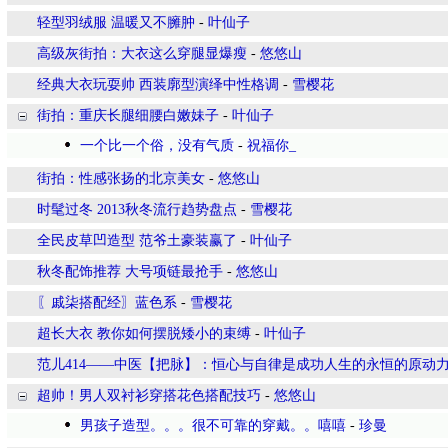
轻型羽绒服 温暖又不臃肿
-
叶仙子
高级灰街拍：大衣这么穿腿显爆瘦
-
悠悠山
经典大衣玩耍帅 西装廓型演绎中性格调
-
雪樱花
街拍：重庆长腿细腰白嫩妹子
-
叶仙子
一个比一个俗，没有气质
-
祝福你_
街拍：性感张扬的北京美女
-
悠悠山
时髦过冬 2013秋冬流行趋势盘点
-
雪樱花
全民皮草凹造型 范爷土豪装赢了
-
叶仙子
秋冬配饰推荐 大号项链最抢手
-
悠悠山
〖戚柒搭配经〗蓝色系
-
雪樱花
超长大衣 教你如何摆脱矮小的束缚
-
叶仙子
范儿414——中医【把脉】：恒心与自律是成功人生的永恒的原动
超帅！男人双衬衫穿搭花色搭配技巧
-
悠悠山
男孩子造型。。。很不可靠的穿戴。。嘻嘻
-
珍曼