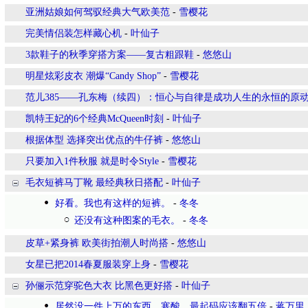
亚洲姑娘如何驾驭经典大气欧美范
-
雪樱花
完美情侣装怎样藏心机
-
叶仙子
3款鞋子的秋季穿搭方案——复古粗跟鞋
-
悠悠山
明星炫彩皮衣 潮爆“Candy Shop”
-
雪樱花
范儿385——孔东梅（续四）：恒心与自律是成功人生的永恒的原
凯特王妃的6个经典McQueen时刻
-
叶仙子
根据体型 选择突出优点的牛仔裤
-
悠悠山
只要加入1件秋服 就是时令Style
-
雪樱花
毛衣短裤马丁靴 最经典秋日搭配
-
叶仙子
好看。我也有这样的短裤。
-
冬冬
还没有这种图案的毛衣。
-
冬冬
皮草+紧身裤 欧美街拍潮人时尚搭
-
悠悠山
女星已把2014春夏服装穿上身
-
雪樱花
孙俪示范穿驼色大衣 比黑色更好搭
-
叶仙子
居然没一件上万的东西，寒酸。最起码应该翻五倍
-
蒋万里