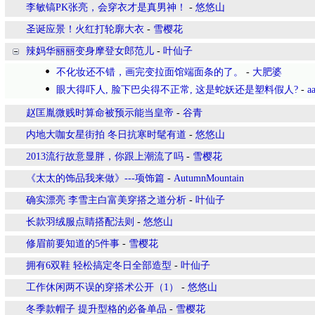
李敏镐PK张亮，会穿衣才是真男神！
-
悠悠山
圣诞应景！火红打轮廓大衣
-
雪樱花
辣妈华丽丽变身摩登女郎范儿
-
叶仙子
不化妆还不错，画完变拉面馆端面条的了。
-
大肥婆
眼大得吓人, 脸下巴尖得不正常, 这是蛇妖还是塑料假人?
-
a
赵匡胤微贱时算命被预示能当皇帝
-
谷青
内地大咖女星街拍 冬日抗寒时髦有道
-
悠悠山
2013流行故意显胖，你跟上潮流了吗
-
雪樱花
《太太的饰品我来做》---项饰篇
-
AutumnMountain
确实漂亮 李雪主白富美穿搭之道分析
-
叶仙子
长款羽绒服点睛搭配法则
-
悠悠山
修眉前要知道的5件事
-
雪樱花
拥有6双鞋 轻松搞定冬日全部造型
-
叶仙子
工作休闲两不误的穿搭术公开（1）
-
悠悠山
冬季款帽子 提升型格的必备单品
-
雪樱花