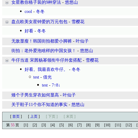
女星教你格子装的9种穿法
-
悠悠山
cool
-
冬冬
盘点欧美女星钟爱的万元包包
-
雪樱花
好看
-
冬冬
无敌显瘦！韩国街拍都爱小脚裤
-
叶仙子
街拍：老外爱泡啥样的中国女孩！
-
悠悠山
牛仔当道 宋茜杨幂领衔牛仔外套搭配
-
雪樱花
好看。我最喜欢牛仔。
-
冬冬
test
-
借光
test
-
7↑8↓
矮个子男生穿衣如何显高
-
叶仙子
关于鞋子11个你不知道的事实
-
悠悠山
[
首页
]
[
上页
]
[ 下页 ]
[ 末页 ]
第
55
页
[1]
[2]
[3]
[4]
[5]
[6]
[7]
[8]
[9]
[10]
[11]
[12]
[