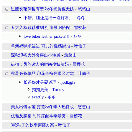
过膝长靴保暖有型 秋冬光腿也无妨
-
悠悠山
不错。腿还是细一点好看。
-
冬冬
五大入秋败鞋准则 打造最IN搭配
-
雪樱花
love biker leather jackets!!!
-
冬冬
单亲妈咪米兰达·可儿的性感街拍
-
叶仙子
深秋混搭大外套穿出小性感
-
悠悠山
街拍：风韵袭人的时尚少妇辣妈
-
雪樱花
秋装必备单品 印花长裤亮眼又时髦
-
叶仙子
长得好才是硬道理
-
ljodkjgla
扣扣更美
-
Turkey
exactly
-
冬冬
美女出镜示范 打造秋冬季大热裸妆
-
悠悠山
优雅及膝裙 时尚搭配本季最夯
-
雪樱花
3款鞋子的秋季穿搭方案
-
叶仙子