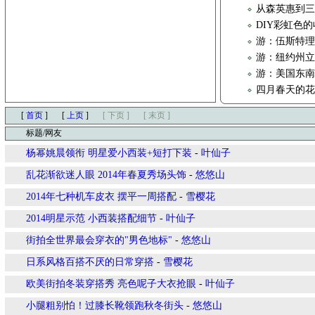
从森英惠到
DIY彩虹色
游：伍斯特理
游：纽约州立
游：美国东南
四月春天的花
[
首页
]
[
上页
]
[ 下页 ]
[ 末页 ]
标题/网友
杨幂姚晨领衔 明星爱小西装+短打下装
-
叶仙子
乱花渐欲迷人眼 2014年春夏秀场头饰
-
悠悠山
2014年七种机车皮衣 摆平一周搭配
-
雪樱花
2014明星示范 小西装搭配细节
-
叶仙子
街拍全世界最会穿衣的"男色地标"
-
悠悠山
日系风格百搭不厌的日常穿搭
-
雪樱花
欧美街拍冬装穿搭秀 亮色呢子大衣抢眼
-
叶仙子
小腿粗别怕！过膝长靴领跑秋冬街头
-
悠悠山