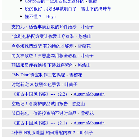
Costco卖的一些东西也是这样的
-
锯齿
说的很好，我很早就明白了
-
雪山下的绛珠草
懂不懂？
-
Hoya
支招儿：适合丰满新娘的10件婚纱
-
叶仙子
4套鞋包搭配方案让你爱上穿红装
-
悠悠山
今冬短靴凹造型 花的艳的才够潮
-
雪樱花
向女神致敬！尹恩惠勾泪妆全教程
-
叶仙子
羽绒服显瘦有绝招 下装就穿紧的
-
悠悠山
"My Dior"珠宝制作工艺揭秘
-
雪樱花
时髦新宠 20款黑金色手袋
-
叶仙子
《复古中国风书签》---（2.2）
-
AutumnMountain
空瓶记！各类护肤品试用报告
-
悠悠山
节日包包，值得投资的不过时单品
-
雪樱花
《复古中国风书签》---（2.1）
-
AutumnMountain
4种最IN礼服造型 如何搭配内衣？
-
叶仙子