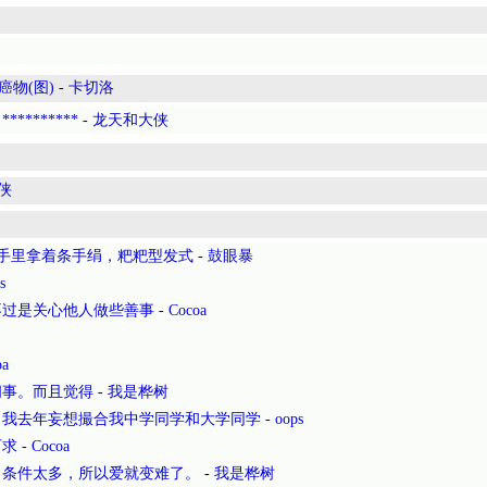
癌物(图)
-
卡切洛
*********
-
龙天和大侠
侠
 手里拿着条手绢，粑粑型发式
-
鼓眼暴
s
不过是关心他人做些善事
-
Cocoa
oa
闲事。而且觉得
-
我是桦树
。我去年妄想撮合我中学同学和大学同学
-
oops
可求
-
Cocoa
，条件太多，所以爱就变难了。
-
我是桦树