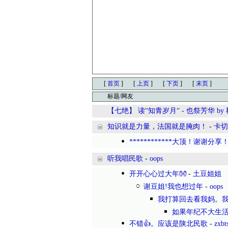
[
首页
]
[
上页
]
[
下页
]
[
末页
]
标题/网友
【七绝】 读“知青岁月“ - 也祭芳华 by
知识就是力量，法国就是腌肉！
-
卡切
************大顶！谢谢分享！*
听我唱民歌
-
oops
开开心心过大年👐
-
土豆姐姐
谢豆姐!我也想过年
-
oops
我打算回去看我妈。
如果年纪不大生
不错👍。应该是陕北民歌
-
zxbt