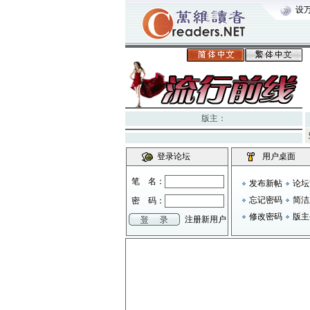
设
版主：
登录论坛
用户桌面
笔 名：
发布新帖
论坛
忘记密码
简洁
密 码：
修改密码
版主
注册新用户