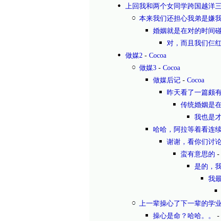
上回我和两个女同学跨国越洋
本来我们还担心我弟是嫌我
婚姻就是在对的时间
对，而且我们仨
做媒2
-
Cocoa
做媒3
-
Cocoa
做媒后记
-
Cocoa
昨天看了一篇颇
传统婚姻是在
我也是才
哈哈，阿拉等着看连
谢谢，看你们讨
蛮有意思的
是的，
我
上一辈操心了下一辈的学
操心是命？哈哈。。