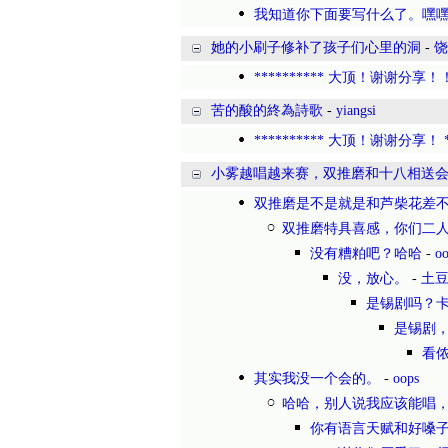
我知道你下面要写什么了。嘿
她的小刷子修补了孩子们心里的洞
-
饶
********** 大顶！谢谢分享！！*
苦的酸的終為詩歌
-
yiangsi
********** 大顶！谢谢分享！ **
小雾越唱越来赛，双推磨和十八相送
双推磨是不是就是和芦柴花差
双推磨特具喜感，你们二
没有糟粕吧？哈哈
-
oo
没，放心。
-
土
是锡剧吗？
是锡剧
看
其实我没一个会的。
-
oops
哈哈，别人说我应该能唱
你有语言天赋和好嗓