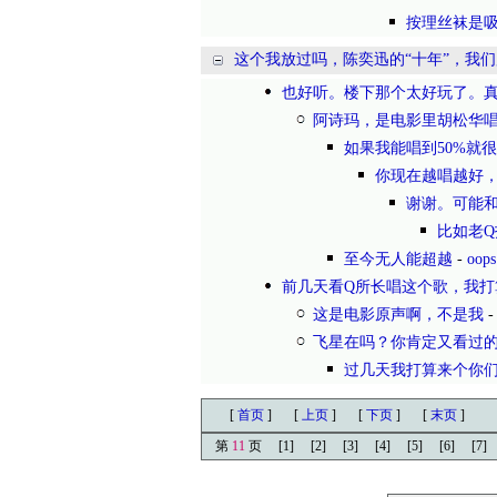
按理丝袜是
这个我放过吗，陈奕迅的“十年”，我
也好听。楼下那个太好玩了。
阿诗玛，是电影里胡松华
如果我能唱到50%就
你现在越唱越好
谢谢。可能和
比如老
至今无人能超越
-
oops
前几天看Q所长唱这个歌，我打
这是电影原声啊，不是我
飞星在吗？你肯定又看过
过几天我打算来个你
[
首页
]
[
上页
]
[
下页
]
[
末页
]
第
11
页
[1]
[2]
[3]
[4]
[5]
[6]
[7]