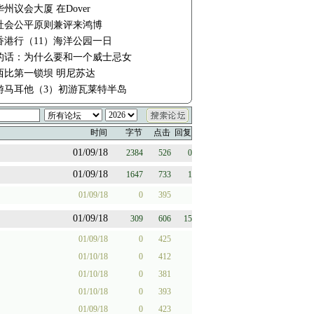
州议会大厦 在Dover
社会公平原则兼评来鸿博
湾香港行（11）海洋公园一日
的话：为什么要和一个威士忌女
西比第一锁坝 明尼苏达
年游马耳他（3）初游瓦莱特半岛
时间
字节
点击
回复
01/09/18
2384
526
0
01/09/18
1647
733
1
01/09/18
0
395
01/09/18
309
606
15
01/09/18
0
425
01/10/18
0
412
01/10/18
0
381
01/10/18
0
393
01/09/18
0
423