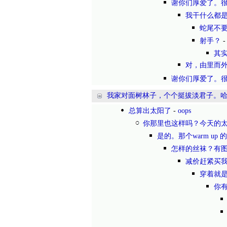
谢你们厚爱了。
我干什么都
蛇尾不
射手？
其
对，由里而外
谢你们厚爱了。
我家对面树林子，个个挺拔淡君子。
总算出太阳了
-
oops
你那里也这样吗？今天的
是的。那个warm up 
怎样的丝袜？有
减价赶紧买我
穿着就
你有