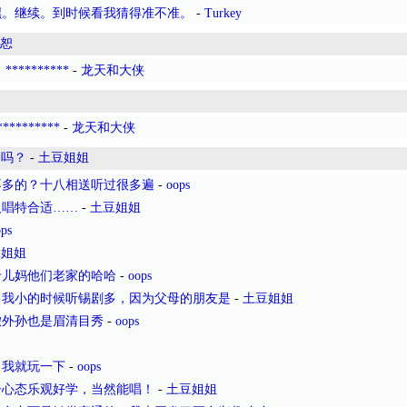
嘿。继续。到时候看我猜得准不准。
-
Turkey
恕
*********
-
龙天和大侠
********
-
龙天和大侠
会吗？
-
土豆姐姐
不多的？十八相送听过很多遍
-
oops
人唱特合适……
-
土豆姐姐
ps
豆姐姐
卡儿妈他们老家的哈哈
-
oops
，我小的时候听锡剧多，因为父母的朋友是
-
土豆姐姐
侬外孙也是眉清目秀
-
oops
，我就玩一下
-
oops
子心态乐观好学，当然能唱！
-
土豆姐姐