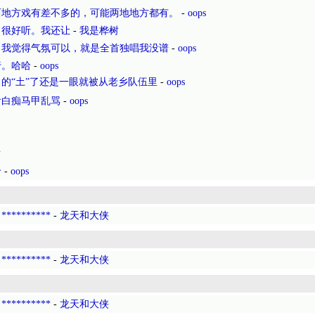
西地方戏有差不多的，可能两地地方都有。
-
oops
，很好听。我还让
-
我是桦树
，我觉得气氛可以，就是全首独唱我没谱
-
oops
行。哈哈
-
oops
力的“土”了还是一眼就被从老乡队伍里
-
oops
看白痴马甲乱骂
-
oops
树
哈
-
oops
*********
-
龙天和大侠
*********
-
龙天和大侠
*********
-
龙天和大侠