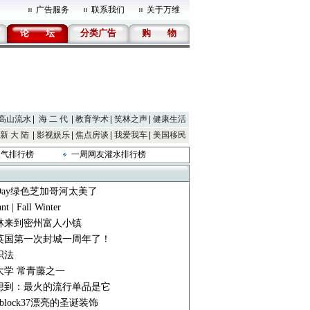
广告服务
联系我们
关于万维
论
坛
分类广告
购
物
高山流水
海 二 代
教育学术
笑林之声
健康生活
新 大 陆
影视娱乐
焦点房谈
我爱我车
美国移民
人气排行榜
一周网友灌水排行榜
rickDay绿色芝加哥河太美了
nt | Fall Winter
林来到密州富人小镇
英国第一次封城一周年了！
织法
大学 常青藤之一
想到：最火的流行单品是它
 block37漂亮的圣诞装饰