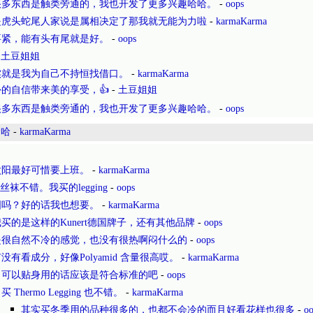
很多东西是触类旁通的，我也开发了更多兴趣哈哈。
-
oops
是虎头蛇尾人家说是属相决定了那我就无能为力啦
-
karmaKarma
要紧，能有头有尾就是好。
-
oops
-
土豆姐姐
实就是我为自己不持恒找借口。
-
karmaKarma
的自信带来美的享受，👍
-
土豆姐姐
很多东西是触类旁通的，我也开发了更多兴趣哈哈。
-
oops
哈哈
-
karmaKarma
太阳最好可惜要上班。
-
karmaKarma
的丝袜不错。我买的legging
-
oops
图吗？好的话我也想要。
-
karmaKarma
买的是这样的Kunert德国牌子，还有其他品牌
-
oops
是很自然不冷的感觉，也没有很热啊闷什么的
-
oops
没有看成分，好像Polyamid 含量很高哎。
-
karmaKarma
可以贴身用的话应该是符合标准的吧
-
oops
买 Thermo Legging 也不错。
-
karmaKarma
其实买冬季用的品种很多的，也都不会冷的而且好看花样也很多
-
oo