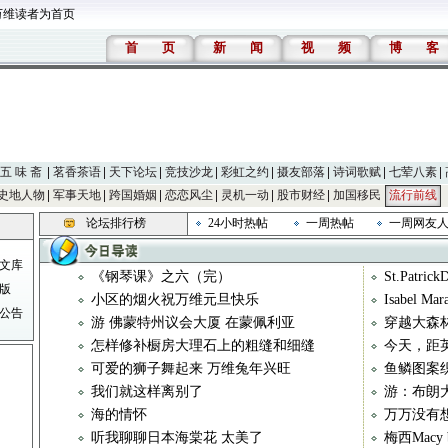
万维读者为首页
首
页
新
闻
视
频
博
客
五 味 斋
茗香茶语
天下论坛
竞技沙龙
彩虹之约
摄友部落
诗词歌赋
七荤八素
史地人物
军事天地
跨国婚姻
恋恋风尘
灵机一动
股市财经
加国移民
流行前线
论坛排行榜
24小时热帖
一周热帖
一周网友
文库
《钢琴课》之六（完）
St.Pat
版
小区的烟火祝万维元旦快乐
Isabel Mara
公告
游 佛蒙特州议会大厦 在蒙佩利亚
穿越大森
怎样修补橱房大理石上的粗缝和细缝
今天，距
可爱的狮子舞起来 万维兔年兴旺
鱼鳞图案
我们就这样离别了
游：布朗
海的情怀
万万没有
听我聊聊日本海棠花 太美了
梅西Macy