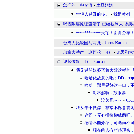
怎样的一种交流
-
土豆姐姐
年轻人普及的多。
-
我是桦树
喝酒致癌原理查清了 已经被列入1类致
************大顶！谢谢分享！*
台湾人比较国共两党
-
karmaKarma
加拿大特产：冰莲花 （4）
-
龙天和大
说起做媒（1）
-
Cocoa
我见过的媒婆形象大致这样的:
哈哈侬故意的吧；DD
-
oop
哈哈，那里是好这一口，
对不起啊
-
鼓眼暴
没关系～～
-
Coc
我从来不做媒，非常不愿意管
这得叫无心插柳柳成荫吧
感情不能介绍，可遇而不
现在的人有些很现实