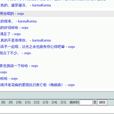
吸热的。越穿越冷。
-
karmaKarma
们用合唱的
-
oops
真的很准。
-
karmaKarma
唱的好伐哈哈
-
oops
很满足了
-
oops
，真的不是恭维你。
-
karmaKarma
高手一起唱，沾光之余也能有些心得吧😁
-
oops
Q指点了不少。
-
oops
算也挑战一下哈哈
-
oops
-
oops
的哈哈
-
oops
们南洋老花椒的爱国抗日救亡歌《梅娘曲》
-
oops
[8]
[9]
[10]
[11]
[12]
[13]
[14]
[15]
跳转到
页