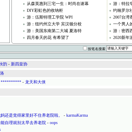
从森英惠到三宅一生：时尚在谢幕
游：特拉华
DIY彩虹色的收纳柜
约翰罗尔
游：伍斯特理工学院 WPI
2007台
游：纽约州立大学 宾汉顿分校
一个男人
游：美国东南第二大城 夏洛特
游：密西
四月春天的花 有希望了
2020新
按笔名搜索
 秋韵
-
新四皇协
洛
*********
-
龙天和大侠
我妈还是觉得家里好不住养老院啦。
-
karmaKarma
活能自理就别太早去养老院
-
oops
s