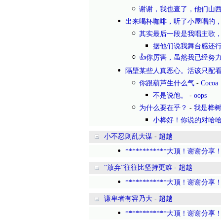
谢谢，我也查了，他们山
出来喝杯咖啡，听了小屋唱的
其实最后一段是我唱主歌
据他们说我舞台感还
👍你厉害，虽然我已经努
隔壁某些人真恶心。活该只配
你跟葫芦生什么气
-
Cocoa
不是说他。
-
oops
为什么要在乎？
-
我是桦
小桦好！你说的对哈
小不忍则乱大谋
-
超越
************大顶！谢谢分享！*
“放弃”往往比坚持更难
-
超越
************大顶！谢谢分享！*
谦卑者有容乃大
-
超越
************大顶！谢谢分享！*