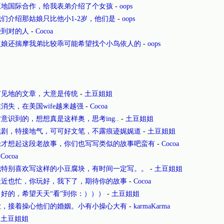
三地国际合作，给我表弟介绍了个女孩
-
oops
们介绍那姑娘只比他小1-2岁，他们是
-
oops
碰到对的人
-
Cocoa
红娘还揣摩我弟比较乖可能希望找个小鸟依人的
-
oops
有见地的文章，大意是传统
-
土豆姐姐
消失，在美国wife越来越强
-
Cocoa
意识到的，想想真是这样奥，思考ing..
-
土豆姐姐
续剧，特接地气，可可好文笔，不露痕迹娓娓道
-
土豆姐姐
论才想起这段老故事，你们也写写类似的故事吧蛮有
-
Cocoa
-
Cocoa
我特别喜欢写这样的小豆腐块，有时间一定写。。
-
土豆姐姐
最近也忙，你玩好，我下了，期待你的故事
-
Cocoa
好的，希望天天“看”到你：）））
-
土豆姐姐
业，接着操心他们的婚姻。小有小操心大有
-
karmaKarma
-
土豆姐姐