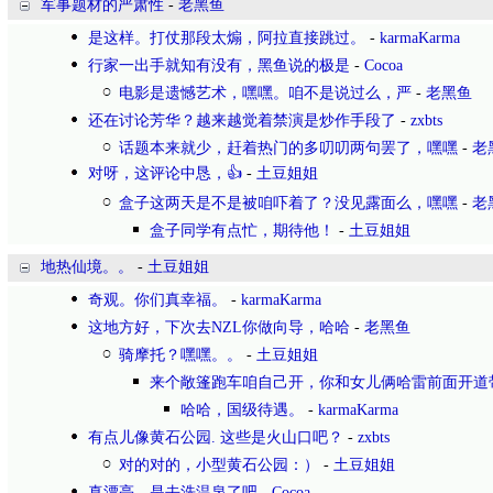
军事题材的严肃性
-
老黑鱼
是这样。打仗那段太煽，阿拉直接跳过。
-
karmaKarma
行家一出手就知有没有，黑鱼说的极是
-
Cocoa
电影是遗憾艺术，嘿嘿。咱不是说过么，严
-
老黑鱼
还在讨论芳华？越来越觉着禁演是炒作手段了
-
zxbts
话题本来就少，赶着热门的多叨叨两句罢了，嘿嘿
-
老
对呀，这评论中恳，👍
-
土豆姐姐
盒子这两天是不是被咱吓着了？没见露面么，嘿嘿
-
老
盒子同学有点忙，期待他！
-
土豆姐姐
地热仙境。。
-
土豆姐姐
奇观。你们真幸福。
-
karmaKarma
这地方好，下次去NZL你做向导，哈哈
-
老黑鱼
骑摩托？嘿嘿。。
-
土豆姐姐
来个敞篷跑车咱自己开，你和女儿俩哈雷前面开道
哈哈，国级待遇。
-
karmaKarma
有点儿像黄石公园. 这些是火山口吧？
-
zxbts
对的对的，小型黄石公园：）
-
土豆姐姐
真漂亮，是去洗温泉了吧
-
Cocoa