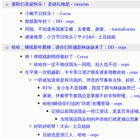
童鞋们圣诞快乐！ 圣诞礼物是
-
vanasian
小碗节日快乐！
-
Cocoa
烦烦新年好！；DD
-
oops
同祝。不知道有国家宝藏，去看看。谢谢。
-
karmaKarma
谢谢推荐，小万节日快乐🎈🎊🎉🍾&#
-
土豆姐姐
哈哈，继续新年爬梯，请你们听越剧林妹妹来了；DD
-
oops
帅！侬唱戏剧唱得最好了
-
Cocoa
哈哈你一定不相信我头一回唱。别人也不信
-
oops
生平第一次唱越剧，卡卡等江浙沪朋友请多指教哈哈
-
oops
一听就知道侬是有功底的。伴音的节奏有点快。好听。
BTW，女小生不是我啊，我混了两句林妹妹而已
-
谢谢。伴奏带节奏我总是掌握不好非快即慢。
-
oo
哈哈8晓得你们说的“功底”在哪里😄
-
oops
记得以前我说我会一些江浙话，老直言等还嗤
当然我说我会别的外语他们就更难以想象
好听好听呀！大👍
-
土豆姐姐
豆姐也是浙江人，哈哈
-
oops