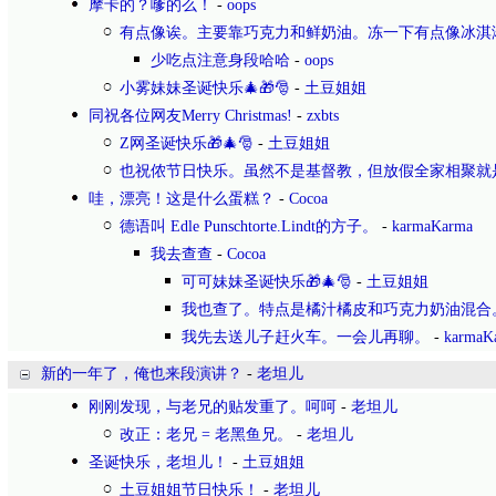
摩卡的？嗲的么！
-
oops
有点像诶。主要靠巧克力和鲜奶油。冻一下有点像冰淇
少吃点注意身段哈哈
-
oops
小雾妹妹圣诞快乐🎄🎁🎅
-
土豆姐姐
同祝各位网友Merry Christmas!
-
zxbts
Z网圣诞快乐🎁🎄🎅
-
土豆姐姐
也祝侬节日快乐。虽然不是基督教，但放假全家相聚就
哇，漂亮！这是什么蛋糕？
-
Cocoa
德语叫 Edle Punschtorte.Lindt的方子。
-
karmaKarma
我去查查
-
Cocoa
可可妹妹圣诞快乐🎁🎄🎅
-
土豆姐姐
我也查了。特点是橘汁橘皮和巧克力奶油混合
我先去送儿子赶火车。一会儿再聊。
-
karmaK
新的一年了，俺也来段演讲？
-
老坦儿
刚刚发现，与老兄的贴发重了。呵呵
-
老坦儿
改正：老兄 = 老黑鱼兄。
-
老坦儿
圣诞快乐，老坦儿！
-
土豆姐姐
土豆姐姐节日快乐！
-
老坦儿