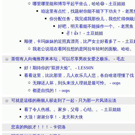
哪里哪里能和博导平起平坐么，哈哈😄
-
土豆姐姐
咱这里有点忙，找题材你能不能下下功夫？
-
老黑
你分配任务，我完成我那份儿，我也忙得倒栽
好吧，明天看能不能操作一个。
-
老黑鱼
✌！👍！
-
土豆姐姐
顺便，卡玛妹妹的近照真漂亮，比严女士好看多了～
-
土豆
我老公说现在看阿拉想的是阿拉年轻时的面貌。哈哈。
茶馆有人向俺推荐来本坛，可以尽享男欢女爱之极乐。
-
毛左
好！期待你的“双拼大烩”。
-
LESS0N
看看这里，比比那里，几人欢乐几人悲，各自啥道理懂了伐
无聊还人坏，到头来没人理就是最可怜。
-
oops
都是自找的！
-
oops
可就是這樣的兩個人卻走到了一起
-
只为那一片风清云淡
看了令人伤感。。家乡，父母，心结。。
-
土豆姐姐
大顶！谢谢分享！
-
龙天和大侠
悲哀的狗奴才！！！
-
卡切洛