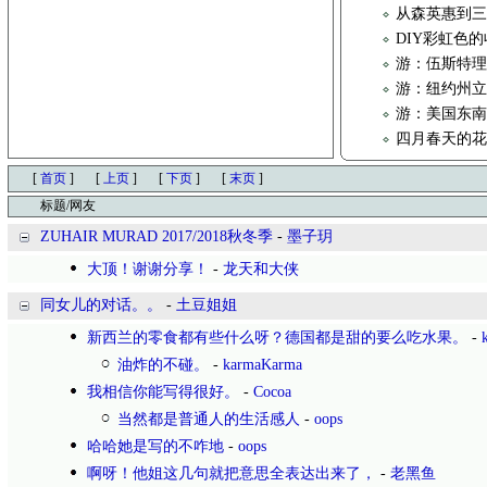
从森英惠到
DIY彩虹色
游：伍斯特理
游：纽约州立
游：美国东南
四月春天的花
[
首页
]
[
上页
]
[
下页
]
[
末页
]
标题/网友
ZUHAIR MURAD 2017/2018秋冬季
-
墨子玥
大顶！谢谢分享！
-
龙天和大侠
同女儿的对话。。
-
土豆姐姐
新西兰的零食都有些什么呀？德国都是甜的要么吃水果。
-
油炸的不碰。
-
karmaKarma
我相信你能写得很好。
-
Cocoa
当然都是普通人的生活感人
-
oops
哈哈她是写的不咋地
-
oops
啊呀！他姐这几句就把意思全表达出来了，
-
老黑鱼