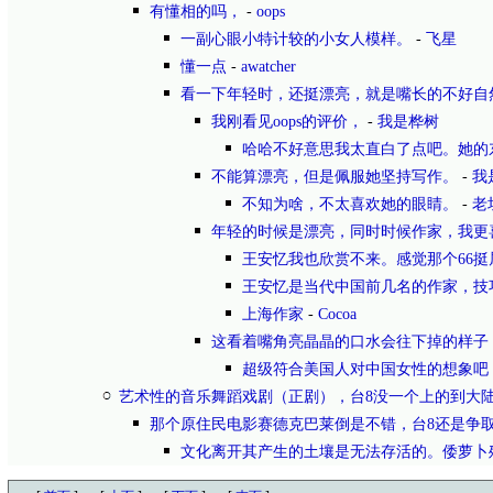
有懂相的吗，
-
oops
一副心眼小特计较的小女人模样。
-
飞星
懂一点
-
awatcher
看一下年轻时，还挺漂亮，就是嘴长的不好自
我刚看见oops的评价，
-
我是桦树
哈哈不好意思我太直白了点吧。她的
不能算漂亮，但是佩服她坚持写作。
-
我
不知为啥，不太喜欢她的眼睛。
-
老
年轻的时候是漂亮，同时时候作家，我更
王安忆我也欣赏不来。感觉那个66
王安忆是当代中国前几名的作家，技
上海作家
-
Cocoa
这看着嘴角亮晶晶的口水会往下掉的样子
超级符合美国人对中国女性的想象吧
艺术性的音乐舞蹈戏剧（正剧），台8没一个上的到大
那个原住民电影赛德克巴莱倒是不错，台8还是争
文化离开其产生的土壤是无法存活的。倭萝卜