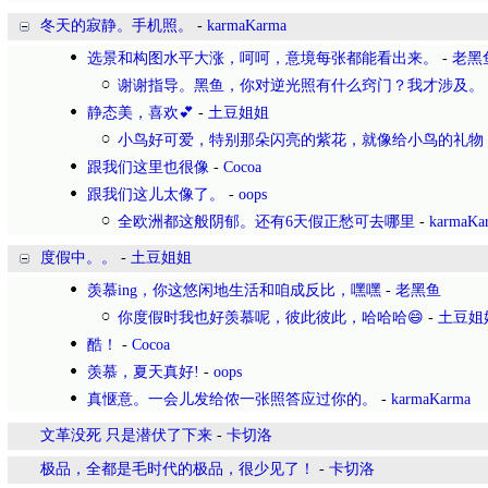
冬天的寂静。手机照。
-
karmaKarma
选景和构图水平大涨，呵呵，意境每张都能看出来。
-
老黑
谢谢指导。黑鱼，你对逆光照有什么窍门？我才涉及。
静态美，喜欢💕
-
土豆姐姐
小鸟好可爱，特别那朵闪亮的紫花，就像给小鸟的礼物
跟我们这里也很像
-
Cocoa
跟我们这儿太像了。
-
oops
全欧洲都这般阴郁。还有6天假正愁可去哪里
-
karmaKa
度假中。。
-
土豆姐姐
羡慕ing，你这悠闲地生活和咱成反比，嘿嘿
-
老黑鱼
你度假时我也好羡慕呢，彼此彼此，哈哈哈😄
-
土豆姐
酷！
-
Cocoa
羡慕，夏天真好!
-
oops
真惬意。一会儿发给侬一张照答应过你的。
-
karmaKarma
文革没死 只是潜伏了下来
-
卡切洛
极品，全都是毛时代的极品，很少见了！
-
卡切洛