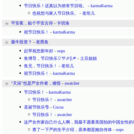
节日快乐！还真以为侬有节目啦。
-
karmaKarma
也祝您与家人节日快乐。
-
老坦儿
平安夜，贴个平安古诗
-
卡切洛
祝节日快乐！
-
karmaKarma
最牛投资？
-
老黑鱼
赶早祝您新年好
-
oops
鱼博导，节日快乐🎈🎊🎉🍾🎆
-
土豆姐姐
鱼兄，节日快乐！
-
老坦儿
祝节日快乐！
-
karmaKarma
“天浴”也是严女作者，难怪
-
awatcher
节日快乐！
-
karmaKarma
节日快乐！
-
awatcher
圣诞节快乐🎅
-
Cocoa
节日快乐！
-
awatcher
这严女作家自己什么人啊，我最不愿看美国拍的中国女性的
查了一下严的生平介绍，原来都是她自传体
-
oops