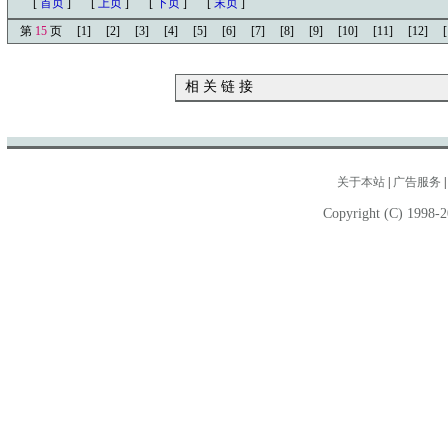
[
首页
]
[
上页
]
[
下页
]
[
末页
]
第
15
页
[1]
[2]
[3]
[4]
[5]
[6]
[7]
[8]
[9]
[10]
[11]
[12]
[
相 关 链 接
关于本站
|
广告服务
Copyright (C) 1998-2