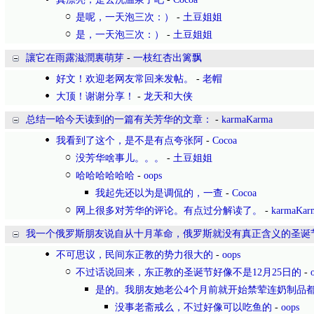
是呢，一天泡三次：）
-
土豆姐姐
是，一天泡三次：）
-
土豆姐姐
讓它在雨露滋潤裏萌芽
-
一枝红杏出篱飘
好文！欢迎老网友常回来发帖。
-
老帽
大顶！谢谢分享！
-
龙天和大侠
总结一哈今天读到的一篇有关芳华的文章：
-
karmaKarma
我看到了这个，是不是有点夸张阿
-
Cocoa
没芳华啥事儿。。。
-
土豆姐姐
哈哈哈哈哈哈
-
oops
我起先还以为是调侃的，一查
-
Cocoa
网上很多对芳华的评论。有点过分解读了。
-
karmaKar
我一个俄罗斯朋友说自从十月革命，俄罗斯就没有真正含义的圣诞
不可思议，民间东正教的势力很大的
-
oops
不过话说回来，东正教的圣诞节好像不是12月25日的
-
是的。我朋友她老公4个月前就开始禁荤连奶制品
没事老斋戒么，不过好像可以吃鱼的
-
oops