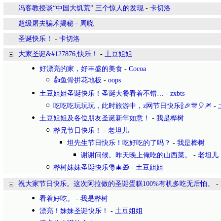
冯客教授谈“中国大饥荒” 三个惊人的发现
-
卡切洛
超级屠夫骗术揭秘
-
周晓
圣诞快乐！
-
卡切洛
大家圣诞&#127876;快乐！
-
土豆姐姐
好漂亮的家，好丰盛的美食
-
Cocoa
👍鱼骨拼花地板
-
oops
土豆姐姐圣诞快乐！圣诞大餐看着不错…
-
zxbts
吃吃吃玩玩玩，此时旅游中，z网节日快乐🍾🎉🎊🎈🎆
-
土豆姐姐及各位朋友圣诞新年如意！
-
我是桦树
桦兄节日快乐！
-
老坦儿
坦先生节日快乐！吃好吃的了吗？
-
我是桦树
谢谢问候。昨天晚上俺吃的山西菜。
-
老坦儿
桦树妹妹圣诞快乐🎅🎄🎁
-
土豆姐姐
祝大家节日快乐。这次阿拉做的圣诞蛋糕100%有机多吃无后怕。
-
看着好吃。
-
我是桦树
漂亮！妹妹圣诞快乐！
-
土豆姐姐