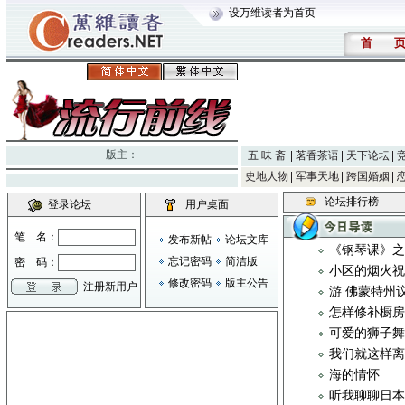
设万维读者为首页
首
版主：
五 味 斋
茗香茶语
天下论坛
史地人物
军事天地
跨国婚姻
论坛排行榜
登录论坛
用户桌面
笔 名：
发布新帖
论坛文库
《钢琴课》
忘记密码
简洁版
密 码：
小区的烟火
修改密码
版主公告
注册新用户
游 佛蒙特州
怎样修补橱
可爱的狮子舞
我们就这样
海的情怀
听我聊聊日本