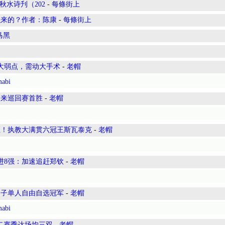
秋水诗刋（202
-
每條街上
么来的？作者：陈康
-
每條街上
马黑
大弱点，需动大手术
-
老帽
mabi
迎来巡回赛首胜
-
老帽
业！执教大满贯六冠王斯瓦泰克
-
老帽
牌进8强：加速追赶郑钦
-
老帽
男子单人自由自选冠军
-
老帽
mabi
续第二赛季达场均三双
-
老帽