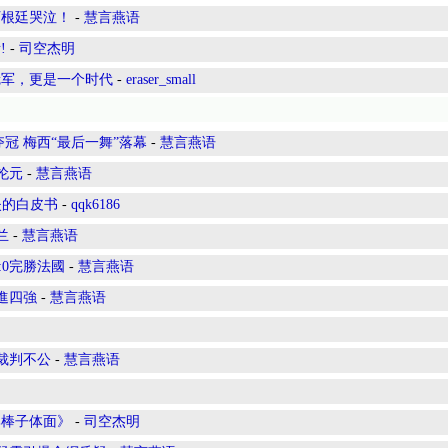
阿根廷哭泣！
-
慧言燕语
!
-
司空杰明
冠军，更是一个时代
-
eraser_small
冠 梅西“最后一舞”落幕
-
慧言燕语
抡元
-
慧言燕语
失的白皮书
-
qqk6186
兰
-
慧言燕语
:0完勝法國
-
慧言燕语
進四強
-
慧言燕语
裁判不公
-
慧言燕语
比棒子体面》
-
司空杰明