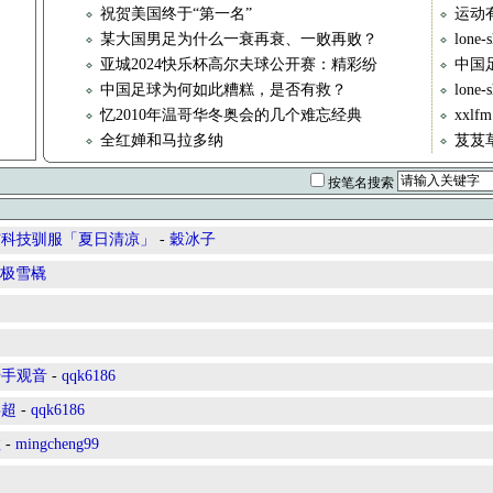
祝贺美国终于“第一名”
运动
某大国男足为什么一衰再衰、一败再败？
lon
亚城2024快乐杯高尔夫球公开赛：精彩纷
中国足
中国足球为何如此糟糕，是否有救？
lone
忆2010年温哥华冬奥会的几个难忘经典
xxl
全红婵和马拉多纳
芨芨
按笔名搜索
与科技驯服「夏日清凉」
-
穀冰子
极雪橇
千手观音
-
qqk6186
乒超
-
qqk6186
教
-
mingcheng99