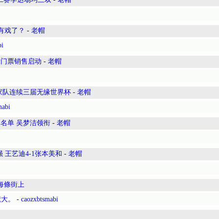
的有戏了？
-
老帽
bi
段门票销售启动
-
老帽
家队连续三届无缘世界杯
-
老帽
mabi
名单 吴梦洁领衔
-
老帽
 王艺迪4-1张本美和
-
老帽
每條街上
献大。
-
caozxbtsmabi