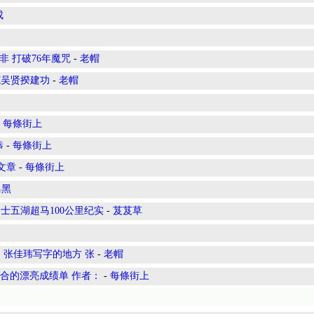
成
非 打破76年魔咒
-
老帽
仁范吴贤揆建功
-
老帽
-
每條街上
恭
-
每條街上
奖文章
-
每條街上
马黑
士五湖超马100公里纪实
-
芨芨草
 张佳玮写字的地方 张
-
老帽
融合的漂亮成绩单 作者：
-
每條街上