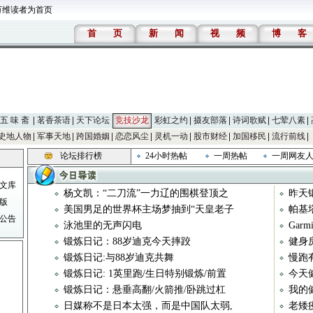
万维读者为首页
首
页
新
闻
视
频
博
客
五 味 斋
茗香茶语
天下论坛
竞技沙龙
彩虹之约
摄友部落
诗词歌赋
七荤八素
史地人物
军事天地
跨国婚姻
恋恋风尘
灵机一动
股市财经
加国移民
流行前线
论坛排行榜
24小时热帖
一周热帖
一周网友
文库
杨文凯：“二刀流”一力辽的围棋登顶之
昨天
版
美国男足的世界杯主场梦抽到“天皇老子
帕基
公告
泳池里的无声闪电
Gar
锻炼日记：88岁迪克今天摔跤
健身
锻炼日记:与88岁迪克共舞
慢跑
锻炼日记: 1英里跑/生日特别锻炼/前置
今天
锻炼日记：悬垂高翻/火箭推/卧跳过杠
我的
日媒称不是日本太强，而是中国队太弱,
老矮