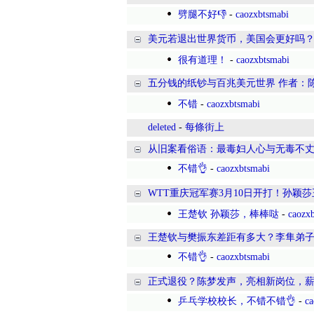
劈腿不好👎
-
caozxbtsmabi
美元若退出世界货币，美国会更好吗？
很有道理！
-
caozxbtsmabi
五分钱的纸钞与百兆美元世界 作者：
不错
-
caozxbtsmabi
deleted
-
每條街上
从旧案看俗语：最毒妇人心与无毒不丈
不错👌
-
caozxbtsmabi
WTT重庆冠军赛3月10日开打！孙颖莎
王楚钦 孙颖莎，棒棒哒
-
caozx
王楚钦与樊振东差距有多大？李隼弟
不错👌
-
caozxbtsmabi
正式退役？陈梦发声，亮相新岗位，薪
乒乓学校校长，不错不错👌
-
ca