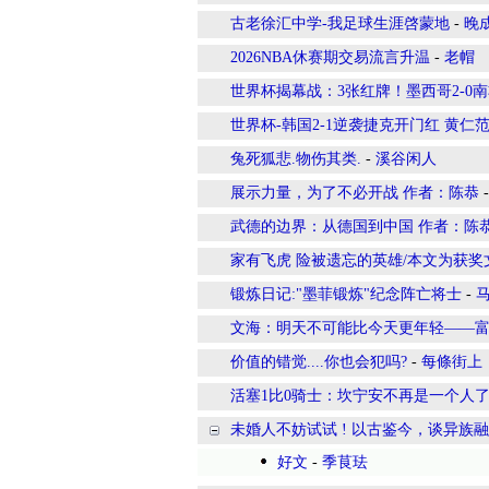
古老徐汇中学-我足球生涯啓蒙地
-
晚
2026NBA休赛期交易流言升温
-
老帽
世界杯揭幕战：3张红牌！墨西哥2-0南
世界杯-韩国2-1逆袭捷克开门红 黄
兔死狐悲.物伤其类.
-
溪谷闲人
展示力量，为了不必开战 作者：陈恭
武德的边界：从德国到中国 作者：陈
家有飞虎 险被遗忘的英雄/本文为获
锻炼日记:"墨菲锻炼"纪念阵亡将士
-
文海：明天不可能比今天更年轻——富
价值的错觉....你也会犯吗?
-
每條街上
活塞1比0骑士：坎宁安不再是一个人了
未婚人不妨试试 ! 以古鉴今，谈异族
好文
-
季茛珐