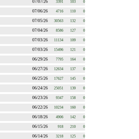
07/07/26
3391
103
0
07/06/26
4716
110
0
07/05/26
30563
132
0
07/04/26
8586
127
0
07/03/26
11134
109
0
07/03/26
15496
121
0
06/29/26
7795
164
0
06/27/26
12634
137
0
06/25/26
17627
145
0
06/24/26
25051
139
0
06/23/26
9347
158
0
06/22/26
10234
160
0
06/18/26
4906
142
0
06/15/26
918
210
0
06/14/26
3218
125
0