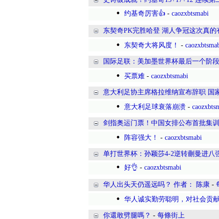
约基奇厉害👍
-
caozxbtsmabi
东契奇PK完胜哈登 湖人争冠这次真
东契奇大将风度！
-
caozxbtsma
国际足联：美加墨世界杯最后一个阶
买票难
-
caozxbtsmabi
意大利足协主席格拉维纳宣布辞职 国
意大利足球衰落崩溃
-
caozxbts
剑指奥运门票！中国女排公布首批集训
阵容强大！
-
caozxbtsmabi
单打世界杯：孙颖莎4-2逆转蒯曼进八强
好👌
-
caozxbtsmabi
华人出头天仍遥远吗？ 作者： 陈康
-
华人诚实勤劳聪明，对社会贡
你還敢劈腿嗎？
-
每條街上