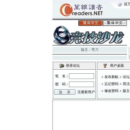
设
版主：
弯刀
登录论坛
用户桌面
笔 名：
发布新帖
论坛
忘记密码
简洁
密 码：
修改密码
版主
注册新用户