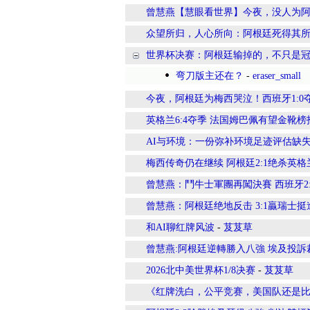
曾慧燕【慧眼看世界】今夜，没人为
众望所归，人心所向：阿根廷死得其所
世界杯决赛：阿根廷输掉的，不只是
弯刀版主还在？
-
eraser_small
今夜，阿根廷为梅西哭泣！西班牙1:0夺
英格兰6:4夺季 法国姆巴佩有望金靴榜
AI与环境：一份弥补环境足迹评估缺
梅西传奇仍在继续 阿根廷2:1绝杀英格
曾慧燕：鬥牛士軍團再闖決賽 西班牙2
曾慧燕：阿根廷绝地反击 3:1贏瑞士挺
和AI聊红牌风波
-
芨芨草
曾慧燕:阿根廷逆轉勝入八強 埃及投訴
2026北中美世界杯1/8决赛
-
芨芨草
《红牌洗白，公平竞赛，美国队还是