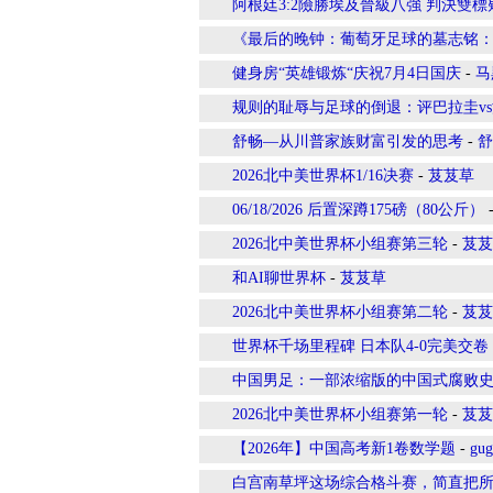
阿根廷3:2險勝埃及晉級八強 判決雙
《最后的晚钟：葡萄牙足球的墓志铭：
健身房“英雄锻炼“庆祝7月4日国庆
-
马
规则的耻辱与足球的倒退：评巴拉圭vs
舒畅—从川普家族财富引发的思考
-
舒
2026北中美世界杯1/16决赛
-
芨芨草
06/18/2026 后置深蹲175磅（80公斤）
2026北中美世界杯小组赛第三轮
-
芨芨
和AI聊世界杯
-
芨芨草
2026北中美世界杯小组赛第二轮
-
芨芨
世界杯千场里程碑 日本队4-0完美交卷
中国男足：一部浓缩版的中国式腐败
2026北中美世界杯小组赛第一轮
-
芨芨
【2026年】中国高考新1卷数学题
-
gug
白宫南草坪这场综合格斗赛，简直把