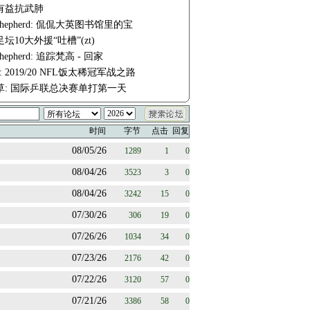
有益抗武肺
e-shepherd: 侃侃大英图书馆里的宝
坛10大外援“吐槽”(zt)
-shepherd: 追踪梵高 - 回家
fm: 2019/20 NFL饭太稀冠军战之路
草: 国际乒联总决赛单打第一天
时间
字节
点击
回复
08/05/26
1289
1
0
08/04/26
3523
3
0
08/04/26
3242
15
0
07/30/26
306
19
0
07/26/26
1034
34
0
07/23/26
2176
42
0
07/22/26
3120
57
0
07/21/26
3386
58
0