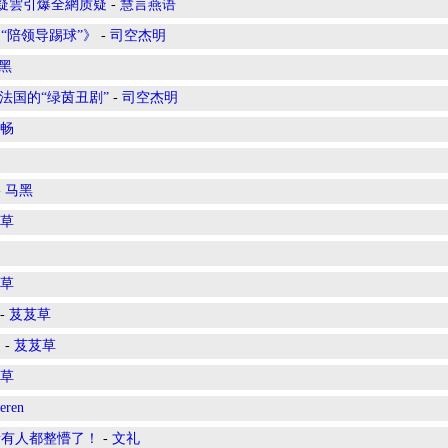
標疑雲引爆全網质疑
-
慧言燕语
“陪领导踢球”》
-
司空杰明
黑
法国的“绿茵丑剧”
-
司空杰明
畅
-
马黑
草
草
-
芨芨草
史
-
芨芨草
草
eren
所有人都整懵了！
-
文礼