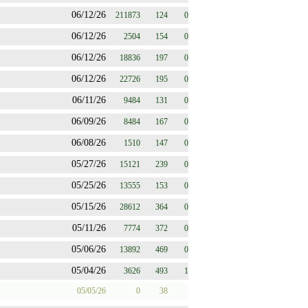
06/12/26
211873
124
0
06/12/26
2504
154
0
06/12/26
18836
197
0
06/12/26
22726
195
0
06/11/26
9484
131
0
06/09/26
8484
167
0
06/08/26
1510
147
0
05/27/26
15121
239
0
05/25/26
13555
153
0
05/15/26
28612
364
0
05/11/26
7774
372
0
05/06/26
13892
469
0
05/04/26
3626
493
1
05/05/26
0
38