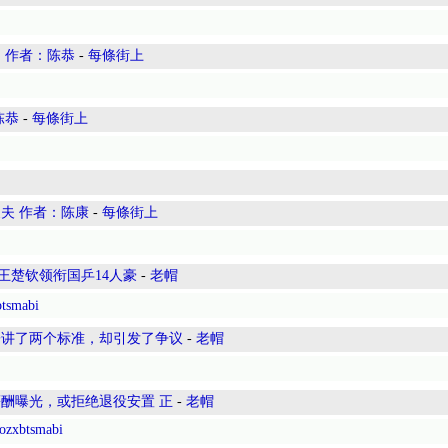
 作者：陈恭
-
每條街上
陈恭
-
每條街上
夫 作者：陈康
-
每條街上
王楚钦领衔国乒14人豪
-
老帽
btsmabi
子讲了两个标准，却引发了争议
-
老帽
酬曝光，或拒绝退役安置 正
-
老帽
ozxbtsmabi