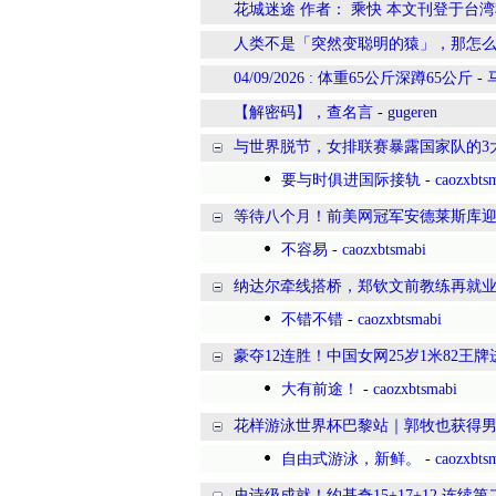
花城迷途 作者： 乘快 本文刊登于台湾
人类不是「突然变聪明的猿」，那怎
04/09/2026 : 体重65公斤深蹲65公斤
-
【解密码】，查名言
-
gugeren
与世界脱节，女排联赛暴露国家队的3
要与时俱进国际接轨
-
caozxbts
等待八个月！前美网冠军安德莱斯库
不容易
-
caozxbtsmabi
纳达尔牵线搭桥，郑钦文前教练再就
不错不错
-
caozxbtsmabi
豪夺12连胜！中国女网25岁1米82王
大有前途！
-
caozxbtsmabi
花样游泳世界杯巴黎站｜郭牧也获得
自由式游泳，新鲜。
-
caozxbts
史诗级成就！约基奇15+17+12 连