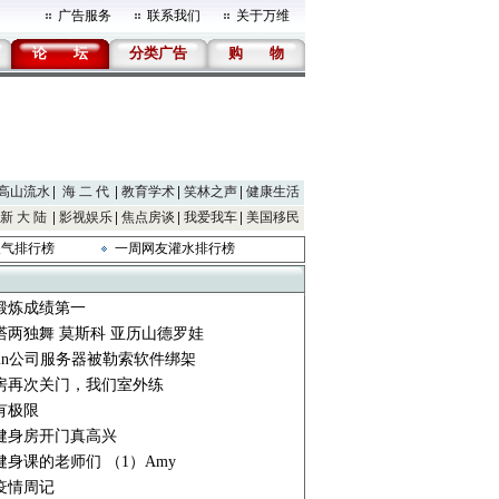
广告服务
联系我们
关于万维
论
坛
分类广告
购
物
高山流水
海 二 代
教育学术
笑林之声
健康生活
新 大 陆
影视娱乐
焦点房谈
我爱我车
美国移民
人气排行榜
一周网友灌水排行榜
锻炼成绩第一
塔两独舞 莫斯科 亚历山德罗娃
min公司服务器被勒索软件绑架
房再次关门，我们室外练
有极限
健身房开门真高兴
健身课的老师们 （1）Amy
疫情周记