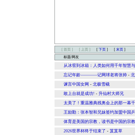
[ 首页 ]
[ 上页 ]
[
下页
]
[
末页
]
标题/网友
从冰窖到冰箱：人类如何用千年智慧
忘记年龄————记网球老将张帅
-
北
谏言中国女网
-
北极雪橇
敢上台就是成功!
-
升仙村大师兄
太美了！重温雅典残奥会上的那一幕
王励勤：张本智和兄妹签约加盟中国
体育是美国的宗教，读书是中国的宗
2026世界杯终于结束了
-
芨芨草