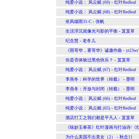
纯爱小说： 风云赋 (69)
-
红叶Redleaf
纯爱小说： 风云赋 (68)
-
红叶Redleaf
依风烟雨31-C
-
张帆
生活浮沉就像光与影的平衡
-
芨芨草
纪念慧
-
老冬儿
《雨哥华，雾哥华》诚邀作曲
-
yt23wr
你是否体验过黑色快乐？
-
芨芨草
纯爱小说： 风云赋 (67)
-
红叶Redleaf
李燕冬：科学的世界（转载）
-
墨明
李燕冬：开放与封闭（转载）
-
墨明
纯爱小说： 风云赋 (66)
-
红叶Redleaf
纯爱小说： 风云赋 (65)
-
红叶Redleaf
酒店打工之我们都是平凡人
-
芨芨草
《咏妙玉奉茶》红叶漫画与打油诗/《红楼
为什么美国不出美女（2）
-
秋念11