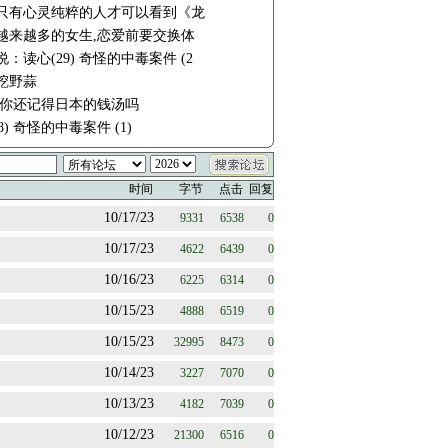
只有心灵纯粹的人才可以看到《龙
越来越多的女生,恋爱前要交换体
：读心(29) 奇怪的中毒案件 (2
挖野蒜
 你还记得日本的钱汤吗
8) 奇怪的中毒案件 (1)
时间
字节
点击
回复
10/17/23
9331
6538
0
10/17/23
4622
6439
0
10/16/23
6225
6314
0
10/15/23
4888
6519
0
10/15/23
32995
8473
0
10/14/23
3227
7070
0
10/13/23
4182
7039
0
10/12/23
21300
6516
0