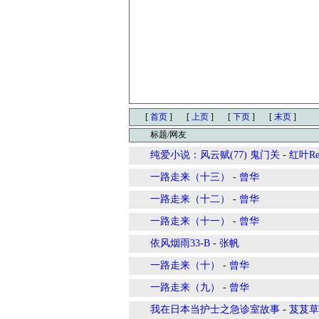
[
首页
]
[
上页
]
[
下页
]
[
末页
]
标题/网友
纯爱小说：风云赋(77) 鬼门关
-
红叶Red
一路走来（十三）
-
曾华
一路走来（十二）
-
曾华
一路走来（十一）
-
曾华
依风烟雨33-B
-
张帆
一路走来（十）
-
曾华
一路走来（九）
-
曾华
我在日本当护士之急诊室故事
-
芨芨草