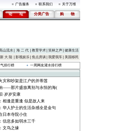
广告服务
联系我们
关于万维
论
坛
分类广告
购
物
高山流水
海 二 代
教育学术
笑林之声
健康生活
新 大 陆
影视娱乐
焦点房谈
我爱我车
美国移民
人气排行榜
一周网友灌水排行榜
火灾和吵架是江户的并蒂莲
响——那片盛放离别与永恒的海(
阳·岁岁安康
：相逢是重逢 似是故人来
：华人护士的生活杂感全是金句
在日本寺院小住
：信息多如弱水三千
：文鸟之缘