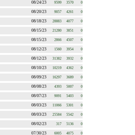
08/24/23
9599
3570
0
08/20/23
9057
4261
0
08/18/23
28883
4077
0
08/15/23
21280
3851
0
08/15/23
2866
4507
0
08/12/23
1560
3954
0
08/12/23
31382
3932
0
08/10/23
10219
4362
0
08/09/23
16297
3689
0
08/08/23
4393
5007
0
08/07/23
9091
5403
0
08/03/23
11066
5301
0
08/03/23
25584
5542
0
08/02/23
317
5136
0
07/30/23
6005
4075
0