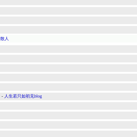
居散人
云
-
人生若只如初见blog