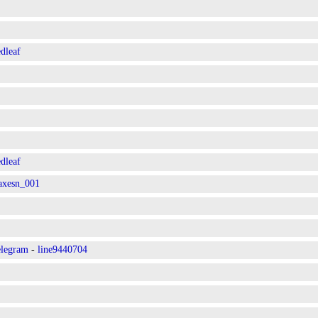
leaf
leaf
axesn_001
egram
-
line9440704