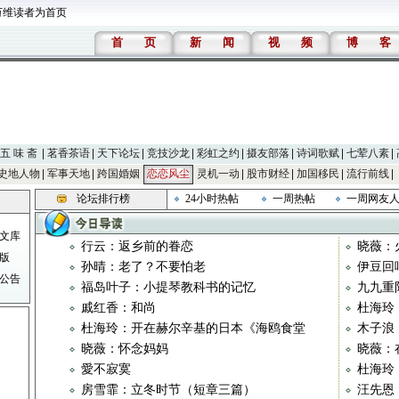
万维读者为首页
首
页
新
闻
视
频
博
客
五 味 斋
茗香茶语
天下论坛
竞技沙龙
彩虹之约
摄友部落
诗词歌赋
七荤八素
史地人物
军事天地
跨国婚姻
恋恋风尘
灵机一动
股市财经
加国移民
流行前线
论坛排行榜
24小时热帖
一周热帖
一周网友
文库
行云：返乡前的眷恋
晓薇：
版
孙晴：老了？不要怕老
伊豆回
公告
福岛叶子：小提琴教科书的记忆
九九重
戚红香：和尚
杜海玲
杜海玲：开在赫尔辛基的日本《海鸥食堂
木子浪
晓薇：怀念妈妈
晓薇：
愛不寂寞
杜海玲
房雪霏：立冬时节（短章三篇）
汪先恩