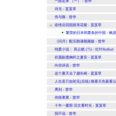
一路走来 （一）
-
曾华
诗兄
-
芨芨草
伤与痛
-
曾华
疫情后回国探亲花絮
-
芨芨草
繁荣的日本和萧条的中国
-
枫
《问月》配乐朗诵视频版
-
曾华
纯爱小说： 风云赋 (75)
-
红叶Redleaf
祈愿剔透胸怀之夏安
-
芨芨草
向你诉说
-
曾华
这个夏天去了趟长崎
-
芨芨草
人生若只如初见(后续):晓看天色暮看
离别
-
曾华
伤痕累累
-
曾华
十年一霎那 旧文看时光
-
芨芨草
我不说
-
曾华