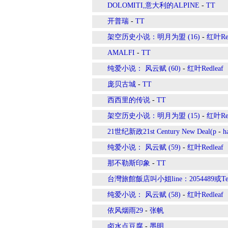
DOLOMITI,意大利的ALPINE
-
TT
开普瑞
-
TT
架空历史小说：明月为盟 (16)
-
红叶Red
AMALFI
-
TT
纯爱小说： 风云赋 (60)
-
红叶Redleaf
庞贝古城
-
TT
西西里的传说
-
TT
架空历史小说：明月为盟 (15)
-
红叶Red
21世纪新政21st Century New Deal(p
-
h
纯爱小说： 风云赋 (59)
-
红叶Redleaf
那不勒斯印象
-
TT
台灣旅館飯店叫小姐line：2054489或Tel
纯爱小说： 风云赋 (58)
-
红叶Redleaf
依风烟雨29
-
张帆
卤水点豆腐
-
墨明