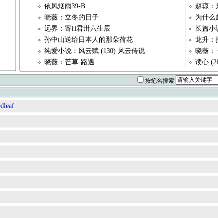
依风烟雨39-B
赵琼：
晓薇：立冬的日子
为什么
远界：寄H君卅六生辰
长篇小说
孙中山送给日本人的那朵荷花
龙升：
纯爱小说：风云赋 (130) 风云传说
晓薇：
晓薇：芒草·路遇
读心 (2
按笔名搜索
leaf