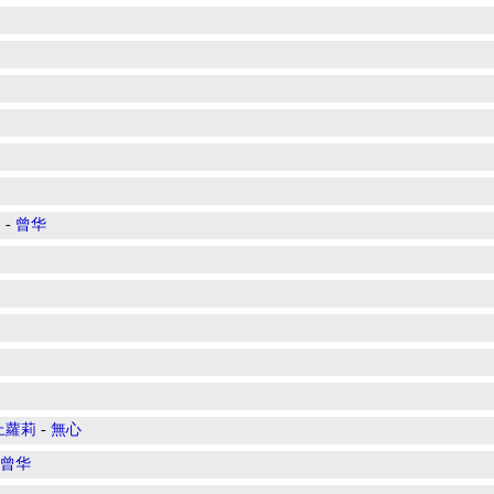
》
-
曾华
上蘿莉
-
無心
曾华