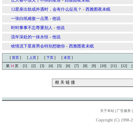
让人看不惯又干不掉的星座
-
西雅图夜未眠
12星座出轨或外遇时，会有什么征兆？
-
西雅图夜未眠
一张白纸难敌一点黑
-
他说
时时事事不忘尊重别人
-
他说
流年深处的一抹永恒
-
他说
啥情况下星座男会特别想吻你
-
西雅图夜未眠
[
首页
]
[
上页
]
[
下页
]
[
末页
]
第
14
页
[1]
[2]
[3]
[4]
[5]
[6]
[7]
[8]
[9]
[10]
[11]
[12]
[
相 关 链 接
关于本站
|
广告服务
Copyright (C) 1998-2