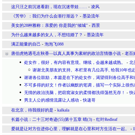
这只汪之前沉迷看剧，现在沉迷带娃……
-
凌风
《芳华》：我们为什么会渐行渐远？
-
墨染流年
美女的28种雅称：亲爱的 你是我的“倾城”
-
西景
为什么越来越多的女人，不想结婚了？
-
墨染流年
满正能量的自己
-
泡泡飞088
唐伯虎艳遇毛左秋香—以真人真事为素材的政治言情微小说
-
老百
处女作，很好，有内容有意境。继续，会越来越成熟。
-
北
谢谢北美朋友的支持。本栏里有几位高手, 给我10年也
谢谢各位鼓励，本篇是在下的处女作，渴望得到各位高手和
不可多得的好文！作者以幽默的笔调，描写一个实际上很伤
无情的政治洗脑，把窈窕淑女的柔情都洗得荡然无存！
-
快
男主人公的感情流露让人感动
-
快递哥
在北京，待我很好的是
-
kalkala
长篇小说：二十三对奇迹(55)第十五章 晴(3)
-
红叶Redleaf
爱就是让对方住进你心里，理解就是在心里和对方生活在一起。
-
l