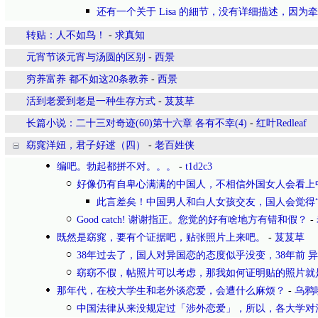
还有一个关于 Lisa 的細节，没有详细描述，因为
转贴：人不如鸟！
-
求真知
元宵节谈元宵与汤圆的区别
-
西景
穷养富养 都不如这20条教养
-
西景
活到老爱到老是一种生存方式
-
芨芨草
长篇小说：二十三对奇迹(60)第十六章 各有不幸(4)
-
红叶Redleaf
窈窕洋妞，君子好逑（四）
-
老百姓侠
编吧。勃起都拼不对。。。
-
t1d2c3
好像仍有自卑心满满的中国人，不相信外国女人会看上
此言差矣！中国男人和白人女孩交友，国人会觉得“
Good catch! 谢谢指正。您觉的好有啥地方有错和假？
-
既然是窈窕，要有个证据吧，贴张照片上来吧。
-
芨芨草
38年过去了，国人对异国恋的态度似乎没变，38年前 
窈窈不假，帖照片可以考虑，那我如何证明贴的照片就
那年代，在校大学生和老外谈恋爱，会遭什么麻烦？
-
乌鸦
中国法律从来没规定过「涉外恋爱」，所以，各大学对