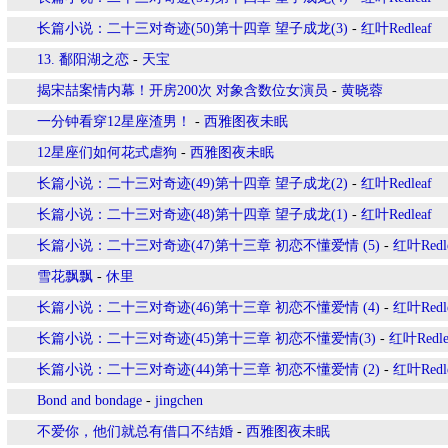
长篇小说：二十三对奇迹(50)第十四章 望子成龙(3)
-
红叶Redleaf
13. 鄱阳湖之恋
-
天宝
揭宋喆案情内幕！开房200次 对象含数位女演员
-
黄晓蓉
一分钟看穿12星座渣男！
-
西雅图夜未眠
12星座们如何花式虐狗
-
西雅图夜未眠
长篇小说：二十三对奇迹(49)第十四章 望子成龙(2)
-
红叶Redleaf
长篇小说：二十三对奇迹(48)第十四章 望子成龙(1)
-
红叶Redleaf
长篇小说：二十三对奇迹(47)第十三章 初恋不懂爱情 (5)
-
红叶Redl
雪花飘飘
-
休里
长篇小说：二十三对奇迹(46)第十三章 初恋不懂爱情 (4)
-
红叶Redl
长篇小说：二十三对奇迹(45)第十三章 初恋不懂爱情(3)
-
红叶Redle
长篇小说：二十三对奇迹(44)第十三章 初恋不懂爱情 (2)
-
红叶Redl
Bond and bondage
-
jingchen
不爱你，他们就总有借口不结婚
-
西雅图夜未眠