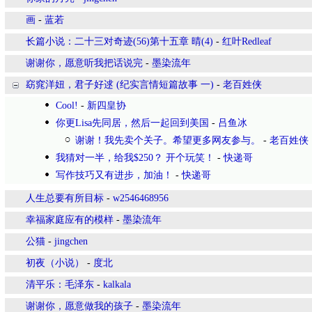
画
-
蓝若
长篇小说：二十三对奇迹(56)第十五章 晴(4)
-
红叶Redleaf
谢谢你，愿意听我把话说完
-
墨染流年
窈窕洋妞，君子好逑 (纪实言情短篇故事 一)
-
老百姓侠
Cool!
-
新四皇协
你更Lisa先同居，然后一起回到美国
-
吕鱼冰
谢谢！我先卖个关子。希望更多网友参与。
-
老百姓侠
我猜对一半，给我$250？ 开个玩笑！
-
快递哥
写作技巧又有进步，加油！
-
快递哥
人生总要有所目标
-
w2546468956
幸福家庭应有的模样
-
墨染流年
公猫
-
jingchen
初夜（小说）
-
度北
清平乐：毛泽东
-
kalkala
谢谢你，愿意做我的孩子
-
墨染流年