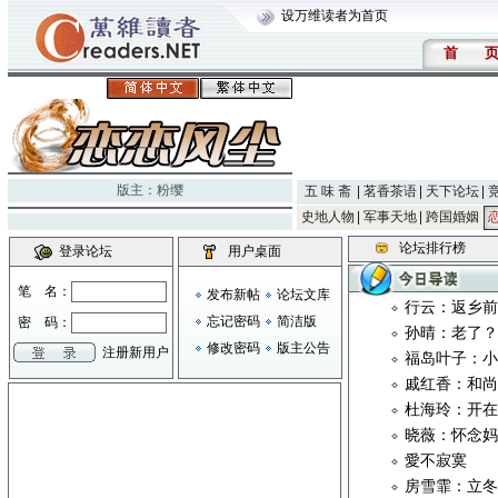
设万维读者为首页
首
版主：
粉缨
五 味 斋
茗香茶语
天下论坛
史地人物
军事天地
跨国婚姻
论坛排行榜
登录论坛
用户桌面
笔 名：
发布新帖
论坛文库
行云：返乡
忘记密码
简洁版
密 码：
孙晴：老了
修改密码
版主公告
注册新用户
福岛叶子：
戚红香：和
杜海玲：开
晓薇：怀念
愛不寂寞
房雪霏：立