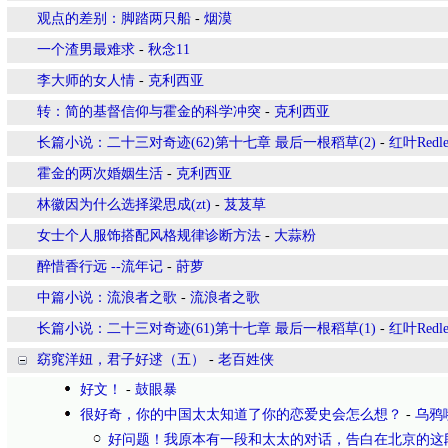
观点的差别：脚踏两只船
-
烟漠
一个渣男最难求
-
秋念11
李大师的女人情
-
克利西亚
转：简的基督信仰与霍金的科学冲突
-
克利西亚
长篇小说：二十三对奇迹(62)第十七章 最后一根稻草(2)
-
红叶Redle
霍金的两次婚姻生活
-
克利西亚
林徽因为什么选择梁思成(zt)
-
芨芨草
女士个人服饰搭配风格规律诊断方法
-
大蒜粉
醉惜香行远 --流年记
-
莳萝
中篇小说：流浪者之歌
-
流浪者之歌
长篇小说：二十三对奇迹(61)第十七章 最后一根稻草(1)
-
红叶Redle
窈窕洋妞，君子好逑（五）
-
老百姓侠
好文！
-
鼓眼暴
很好奇，你的中国太太知道了你的恋爱史会怎么想？
-
乌鸦
好问题！我原本有一段和太太的对话，告白在北京的这