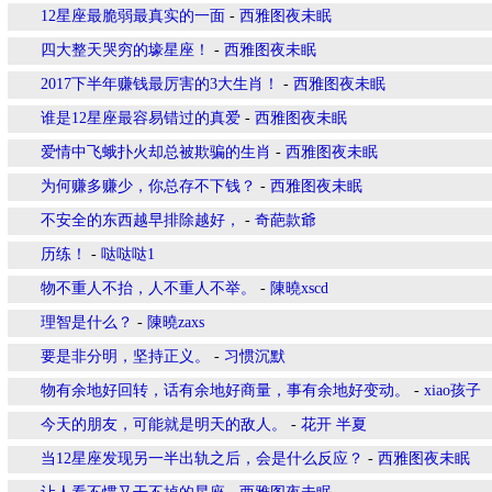
12星座最脆弱最真实的一面
-
西雅图夜未眠
四大整天哭穷的壕星座！
-
西雅图夜未眠
2017下半年赚钱最厉害的3大生肖！
-
西雅图夜未眠
谁是12星座最容易错过的真爱
-
西雅图夜未眠
爱情中飞蛾扑火却总被欺骗的生肖
-
西雅图夜未眠
为何赚多赚少，你总存不下钱？
-
西雅图夜未眠
不安全的东西越早排除越好，
-
奇葩款爺
历练！
-
哒哒哒1
物不重人不抬，人不重人不举。
-
陳曉xscd
理智是什么？
-
陳曉zaxs
要是非分明，坚持正义。
-
习惯沉默
物有余地好回转，话有余地好商量，事有余地好变动。
-
xiao孩子
今天的朋友，可能就是明天的敌人。
-
花开 半夏
当12星座发现另一半出轨之后，会是什么反应？
-
西雅图夜未眠