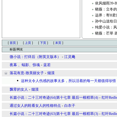
依风烟雨39-
晓薇：立冬
远界：寄H君
孙中山送给
纯爱小说：风云
晓薇：芒草·
[
首页
]
[
上页
]
[
下页
]
[
末页
]
标题/网友
微小说：打烊后（附英文版本）
-
江灵飏
夜幕 、蝠影、惊魂
-
蓝若
落花有意-致美丽女子
-
烟漠
这种太令人伤感的故事太多，所以活着的每一天都值得珍惜
飘零的女人
-
烟漠
长篇小说：二十三对奇迹(64)第十七章 最后一根稻草(4)
-
红叶Redle
通过女人的鞋看女人的性格特点
-
白衣子
长篇小说：二十三对奇迹(63)第十七章 最后一根稻草(3)
-
红叶Redle