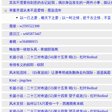
其实不需要你刻意的去记起我，偶尔身边发生的一两件小事，能让
举案齐眉从来不是爱情
-
墨染流年
以一己之爱，概天下之爱；以一时之情，贬千古之情，不妥
鹿柴
-
w2595522308
渡汉江
-
w605873447
春晓
-
w564086915
晚妆簪一枝钗头凤
-
寒烟部落阁
长篇小说：二十三对奇迹(54)第十五章 晴(2)
-
红叶Redleaf
有情有义的槟郎
-
槟郎
风水轮流转，《白夜追凶》让潘粤明咸鱼翻身走向国际
-
逍遥疯霸
Kind
-
jingchen
长篇小说：二十三对奇迹(53)第十五章 晴(1)
-
红叶Redleaf
长篇小说：二十三对奇迹(52)第十四章 望子成龙(5)
-
红叶Redleaf
风水支招：如何让TA只爱你一个
-
西雅图夜未眠
长篇小说：二十三对奇迹(51)第十四章 望子成龙(4)
-
红叶Redleaf