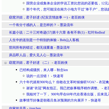
国营企业或集体企业的学说工资比您说的还要低，12元
那个年代，您可能没在南方小地方干过”单干户”，您说
窈窕洋妞，君子好逑 (纪实言情故事 一)
-
老百姓侠
一个有分寸感的人，是怎样的？
-
墨染流年
长篇小说：二十三对奇迹(57)第十六章 各有不幸(1)
-
红叶Redleaf
人生中的送别是一个特别的体验
-
Bob山人客栈
世间所有的错过，都无须重逢
-
墨染流年
床品即人品，爱久见人心
-
墨染流年
窈窕洋妞，君子好逑 （二）
-
老百姓侠
已经构成骚扰，来人哪
-
秋念km
说的一点没错！
-
快递哥
六十年代就有900句么？ 你敢在文革时候偷听VOA?
-
衣冠禽
谢谢“衣冠”网友指正。我已把叙事顺序稍作调整。
-
老
我核对了一下， 900句早在60年代在香港出版，后来流
故事情节好像是朝着吕鱼冰预测的方向展开？
-
快递哥
你家的月亮
-
jingchen