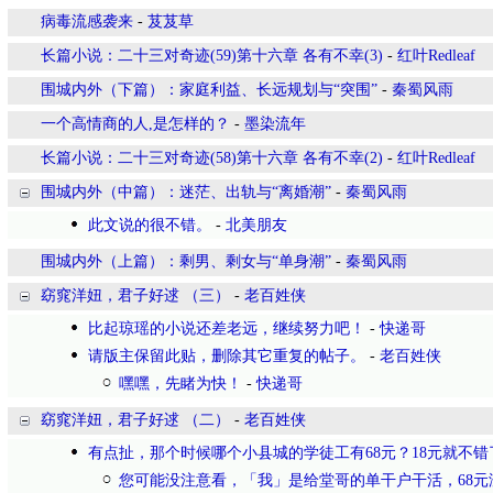
病毒流感袭来
-
芨芨草
长篇小说：二十三对奇迹(59)第十六章 各有不幸(3)
-
红叶Redleaf
围城内外（下篇）：家庭利益、长远规划与“突围”
-
秦蜀风雨
一个高情商的人,是怎样的？
-
墨染流年
长篇小说：二十三对奇迹(58)第十六章 各有不幸(2)
-
红叶Redleaf
围城内外（中篇）：迷茫、出轨与“离婚潮”
-
秦蜀风雨
此文说的很不错。
-
北美朋友
围城内外（上篇）：剩男、剩女与“单身潮”
-
秦蜀风雨
窈窕洋妞，君子好逑 （三）
-
老百姓侠
比起琼瑶的小说还差老远，继续努力吧！
-
快递哥
请版主保留此贴，删除其它重复的帖子。
-
老百姓侠
嘿嘿，先睹为快！
-
快递哥
窈窕洋妞，君子好逑 （二）
-
老百姓侠
有点扯，那个时候哪个小县城的学徒工有68元？18元就不错
您可能没注意看，「我」是给堂哥的单干户干活，68元